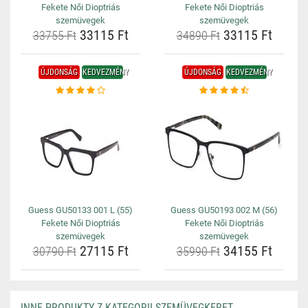
Fekete Női Dioptriás
Fekete Női Dioptriás
szemüvegek
szemüvegek
33115 Ft
33115 Ft
33755 Ft
34890 Ft
ÚJDONSÁG
KEDVEZMÉNY
ÚJDONSÁG
KEDVEZMÉNY
Guess GU50133 001 L (55)
Guess GU50193 002 M (56)
Fekete Női Dioptriás
Fekete Női Dioptriás
szemüvegek
szemüvegek
27115 Ft
34155 Ft
30790 Ft
35990 Ft
INNE PRODUKTY Z KATEGORII SZEMÜVEGKERET