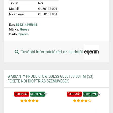
Típus:
Női
Modell:
GU50133 001
Nickname:
GU50133 001
Ean:
889214495648
Márka:
Guess
Eladó:
Eyerim
További információkért az eladótól
WARIANTY PRODUKTÓW GUESS GU50133 001 M (53)
FEKETE NŐI DIOPTRIÁS SZEMÜVEGEK
ÚJDONSÁG
KEDVEZMÉNY
ÚJDONSÁG
KEDVEZMÉNY