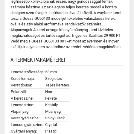
legfrissebb kollekciójának részei, nagy gondossággal férfiak
számára készítve. Ez az elegáns teljes keretes modell a kortárs
designer szemüvegek legfrissebb divatját követi. A wayfarer keret
teszi a Guess GU50133 modelljét tökéletes választássá kerek,
ovális és szív alakú arcformával rendelkezők számára .
Alapanyagok A keret anyaga könnyű műanyag , ami kivételes
megbízhatóságot és tartósságot ad. Ingyenes Szállítás 29 900 FT
Vedd meg a Guess GU50133 001 -et most az eyerimen és ingyen
szállítjuk egyenesen az ajtódhoz az eredeti védőcsomagolásában .
A TERMÉK PARAMÉTEREI
Lencse szélessége:
53 mm
Keret formája:
Szogletes
Keret típusa:
Teljes keretes
Polarizált:
Nem
A keret színe:
Fekete
Lencse színe:
Kristály
Alapanyag:
Műanyag
Keret gyári színe:
Shiny Black
Lencse gyári színe:
Crystal
Gyártási anyag:
Plastic