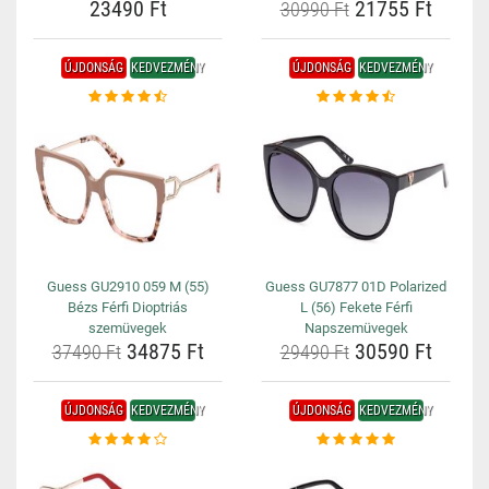
23490 Ft
21755 Ft
30990 Ft
ÚJDONSÁG
KEDVEZMÉNY
ÚJDONSÁG
KEDVEZMÉNY
Guess GU2910 059 M (55)
Guess GU7877 01D Polarized
Bézs Férfi Dioptriás
L (56) Fekete Férfi
szemüvegek
Napszemüvegek
34875 Ft
30590 Ft
37490 Ft
29490 Ft
ÚJDONSÁG
KEDVEZMÉNY
ÚJDONSÁG
KEDVEZMÉNY