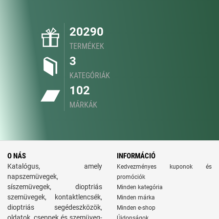
20290
TERMÉKEK
3
KATEGÓRIÁK
102
MÁRKÁK
O NÁS
INFORMÁCIÓ
Katalógus, amely
Kedvezményes kuponok és
napszemüvegek,
promóciók
síszemüvegek, dioptriás
Minden kategória
szemüvegek, kontaktlencsék,
Minden márka
dioptriás segédeszközök,
Minden e-shop
oldatok, cseppek és szemüveg-
Újdonságok