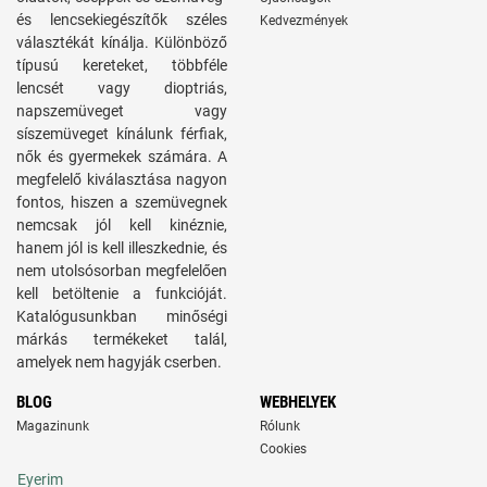
és lencsekiegészítők széles
Kedvezmények
választékát kínálja. Különböző
típusú kereteket, többféle
lencsét vagy dioptriás,
napszemüveget vagy
síszemüveget kínálunk férfiak,
nők és gyermekek számára. A
megfelelő kiválasztása nagyon
fontos, hiszen a szemüvegnek
nemcsak jól kell kinéznie,
hanem jól is kell illeszkednie, és
nem utolsósorban megfelelően
kell betöltenie a funkcióját.
Katalógusunkban minőségi
márkás termékeket talál,
amelyek nem hagyják cserben.
BLOG
WEBHELYEK
Magazinunk
Rólunk
Cookies
Eyerim