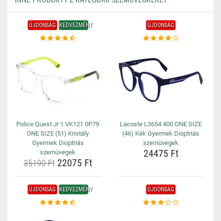
ÚJDONSÁG
KEDVEZMÉNY
ÚJDONSÁG
Police Quest Jr 1 VK121 0P79
Lacoste L3654 400 ONE SIZE
ONE SIZE (51) Kristály
(46) Kék Gyermek Dioptriás
Gyermek Dioptriás
szemüvegek
24475 Ft
szemüvegek
22075 Ft
35190 Ft
ÚJDONSÁG
KEDVEZMÉNY
ÚJDONSÁG