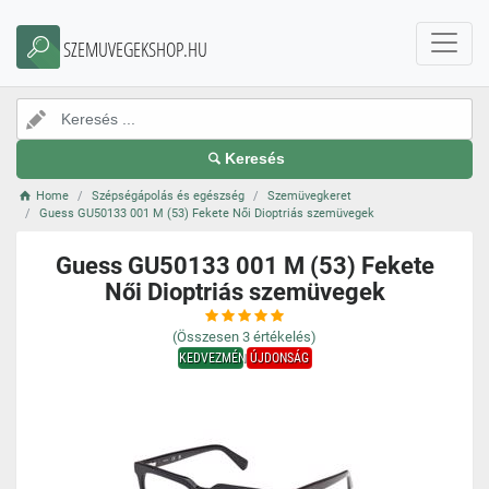
SZEMUVEGEKSHOP.HU
Keresés
Home
Szépségápolás és egészség
Szemüvegkeret
Guess GU50133 001 M (53) Fekete Női Dioptriás szemüvegek
Guess GU50133 001 M (53) Fekete
Női Dioptriás szemüvegek
(Összesen
3
értékelés)
KEDVEZMÉNY
ÚJDONSÁG