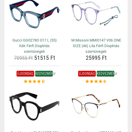
Gucci GG0278O 017 L (55)
M Missoni MMI0147 V06 ONE
Kék Férfi Dioptriás
SIZE (46) Lila Férfi Dioptriás
szemüvegek
szemüvegek
51515 Ft
25995 Ft
70955 Ft
ÚJDONSÁG
KEDVEZMÉNY
ÚJDONSÁG
KEDVEZMÉNY