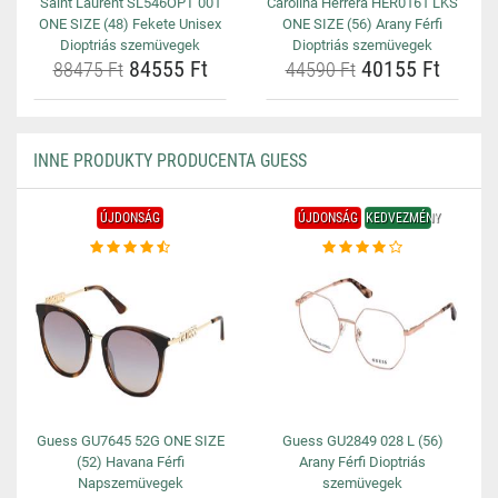
Saint Laurent SL546OPT 001
Carolina Herrera HER0161 LKS
ONE SIZE (48) Fekete Unisex
ONE SIZE (56) Arany Férfi
Dioptriás szemüvegek
Dioptriás szemüvegek
84555 Ft
40155 Ft
88475 Ft
44590 Ft
INNE PRODUKTY PRODUCENTA GUESS
ÚJDONSÁG
ÚJDONSÁG
KEDVEZMÉNY
Guess GU7645 52G ONE SIZE
Guess GU2849 028 L (56)
(52) Havana Férfi
Arany Férfi Dioptriás
Napszemüvegek
szemüvegek