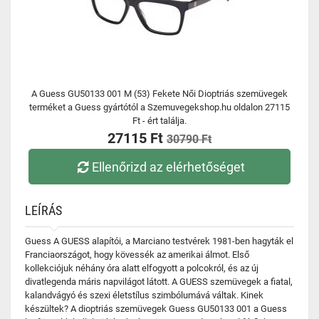
A Guess GU50133 001 M (53) Fekete Női Dioptriás szemüvegek
terméket a Guess gyártótól a Szemuvegekshop.hu oldalon 27115
Ft - ért találja.
27115 Ft
30790 Ft
Ellenőrizd az elérhetőséget
LEÍRÁS
Guess A GUESS alapítói, a Marciano testvérek 1981-ben hagyták el
Franciaországot, hogy kövessék az amerikai álmot. Első
kollekciójuk néhány óra alatt elfogyott a polcokról, és az új
divatlegenda máris napvilágot látott. A GUESS szemüvegek a fiatal,
kalandvágyó és szexi életstílus szimbólumává váltak. Kinek
készültek? A dioptriás szemüvegek Guess GU50133 001 a Guess