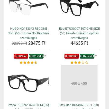
HUGO HG1333/G R80 ONE
Etro ETRO0007 807 ONE SIZE
SIZE (55) Szürke Női Dioptriás
(53) Fekete Unisex Dioptriás
szemüvegek
szemüvegek
28475 Ft
44635 Ft
32390 Ft
ÚJDONSÁG
KEDVEZMÉNY
ÚJDONSÁG
KEDVEZMÉNY
Prada PRB09V 16K1O1 M (55)
Ray-Ban RX6496 3175 L (53)