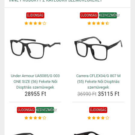
ÚJDONSÁG
ÚJDONSÁG
KEDVEZMÉNY
Under Armour UA5085/G 003
Carrera CFLEX04/G 807 M
ONE SIZE (56) Fekete Női
(55) Fekete Női Dioptriás
Dioptriás szemüvegek
szemüvegek
28955 Ft
35115 Ft
36990 Ft
ÚJDONSÁG
KEDVEZMÉNY
ÚJDONSÁG