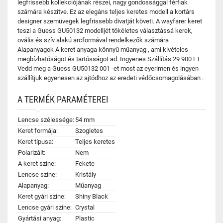
legfrissebb kollekciójának részei, nagy gondossággal férfiak
számára készítve. Ez az elegáns teljes keretes modell a kortárs
designer szemüvegek legfrissebb divatját követi. A wayfarer keret
teszi a Guess GU50132 modelljét tökéletes választássá kerek,
ovális és szív alakú arcformával rendelkezők számára .
Alapanyagok A keret anyaga könnyű műanyag , ami kivételes
megbízhatóságot és tartósságot ad. Ingyenes Szállítás 29 900 FT
Vedd meg a Guess GU50132 001 -et most az eyerimen és ingyen
szállítjuk egyenesen az ajtódhoz az eredeti védőcsomagolásában .
A TERMÉK PARAMÉTEREI
Lencse szélessége:
54 mm
Keret formája:
Szogletes
Keret típusa:
Teljes keretes
Polarizált:
Nem
A keret színe:
Fekete
Lencse színe:
Kristály
Alapanyag:
Műanyag
Keret gyári színe:
Shiny Black
Lencse gyári színe:
Crystal
Gyártási anyag:
Plastic