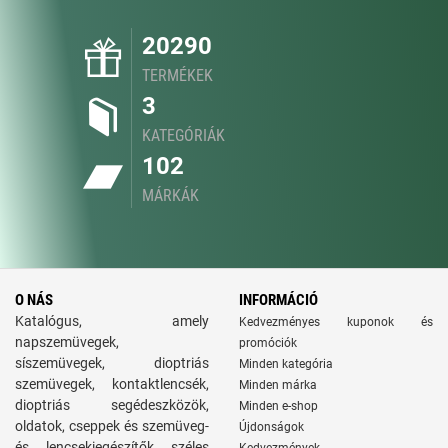
20290
TERMÉKEK
3
KATEGÓRIÁK
102
MÁRKÁK
O NÁS
INFORMÁCIÓ
Katalógus, amely
Kedvezményes kuponok és
napszemüvegek,
promóciók
síszemüvegek, dioptriás
Minden kategória
szemüvegek, kontaktlencsék,
Minden márka
dioptriás segédeszközök,
Minden e-shop
oldatok, cseppek és szemüveg-
Újdonságok
és lencsekiegészítők széles