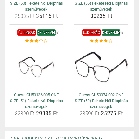
SIZE (50) Fekete Női Dioptriás
SIZE (56) Fekete Női Dioptriás
szemüvegek
szemüvegek
35115 Ft
30235 Ft
25035 Ft
ÚJDONSÁG
KEDVEZMÉNY
ÚJDONSÁG
KEDVEZMÉNY
Guess GU50136 005 ONE
Guess GU50074 002 ONE
SIZE (51) Fekete Női Dioptriás
SIZE (52) Fekete Női Dioptriás
szemüvegek
szemüvegek
29035 Ft
25275 Ft
32890 Ft
28590 Ft
INNE PRODUKTY Z KATEGORII SZEMÜVEGKERET