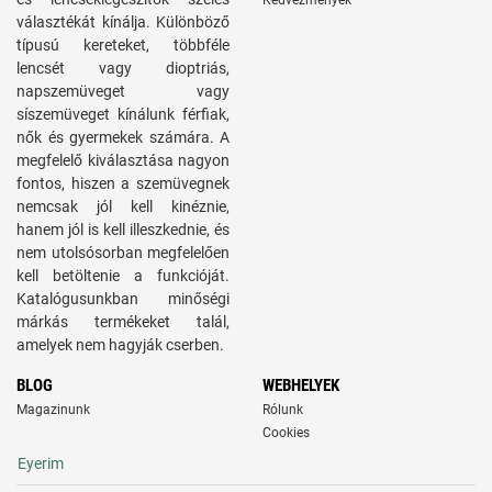
Kedvezmények
választékát kínálja. Különböző
típusú kereteket, többféle
lencsét vagy dioptriás,
napszemüveget vagy
síszemüveget kínálunk férfiak,
nők és gyermekek számára. A
megfelelő kiválasztása nagyon
fontos, hiszen a szemüvegnek
nemcsak jól kell kinéznie,
hanem jól is kell illeszkednie, és
nem utolsósorban megfelelően
kell betöltenie a funkcióját.
Katalógusunkban minőségi
márkás termékeket talál,
amelyek nem hagyják cserben.
BLOG
WEBHELYEK
Magazinunk
Rólunk
Cookies
Eyerim