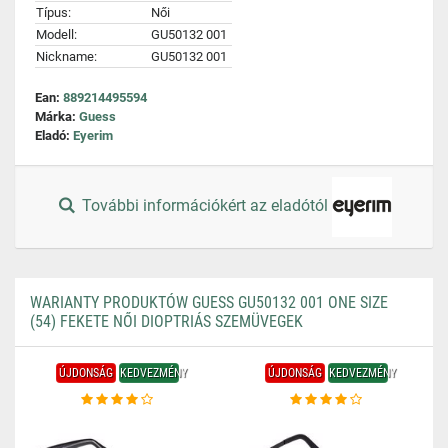
Típus:
Női
Modell:
GU50132 001
Nickname:
GU50132 001
Ean:
889214495594
Márka:
Guess
Eladó:
Eyerim
További információkért az eladótól
WARIANTY PRODUKTÓW GUESS GU50132 001 ONE SIZE
(54) FEKETE NŐI DIOPTRIÁS SZEMÜVEGEK
ÚJDONSÁG
KEDVEZMÉNY
ÚJDONSÁG
KEDVEZMÉNY