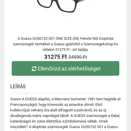
A Guess GU50132 001 ONE SIZE (54) Fekete Női Dioptriás
szemüvegek terméket a Guess gyártótól a Szemuvegekshop.hu
oldalon 31275 Ft - ért találja.
31275 Ft
34590 Ft
Ellenőrizd az elérhetőséget
LEÍRÁS
Guess A GUESS alapítói, a Marciano testvérek 1981-ben hagyták el
Franciaországot, hogy kövessék az amerikai álmot. Első
kollekciójuk néhány óra alatt elfogyott a polcokról, és az új
divatlegenda máris napvilágot látott. A GUESS szemüvegek a fiatal,
kalandvágyó és szexi életstílus szimbólumává váltak. Kinek
készültek? A dioptriás szemüvegek Guess GU50132 001 a Guess