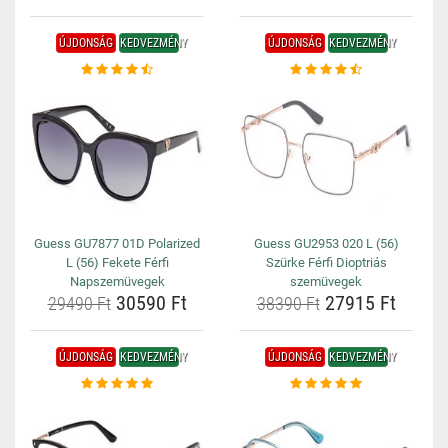
ÚJDONSÁG
KEDVEZMÉNY
ÚJDONSÁG
KEDVEZMÉNY
Guess GU7877 01D Polarized
Guess GU2953 020 L (56)
L (56) Fekete Férfi
Szürke Férfi Dioptriás
Napszemüvegek
szemüvegek
30590 Ft
27915 Ft
29490 Ft
38390 Ft
ÚJDONSÁG
KEDVEZMÉNY
ÚJDONSÁG
KEDVEZMÉNY