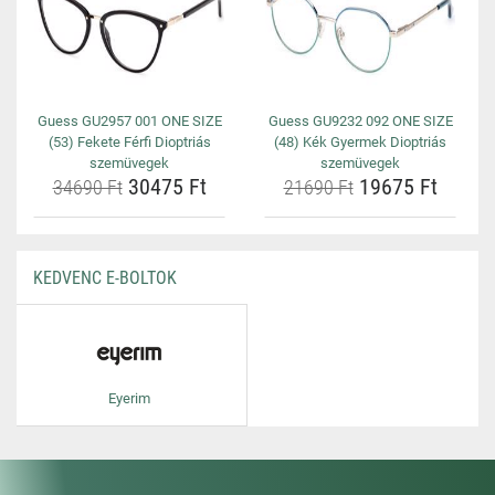
Guess GU2957 001 ONE SIZE
Guess GU9232 092 ONE SIZE
(53) Fekete Férfi Dioptriás
(48) Kék Gyermek Dioptriás
szemüvegek
szemüvegek
30475 Ft
19675 Ft
34690 Ft
21690 Ft
KEDVENC E-BOLTOK
Eyerim