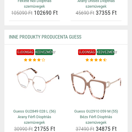
Fekete Női Dioptriás
Arany Unisex Dioptriás
szemüvegek
szemüvegek
102690 Ft
37355 Ft
105090 Ft
45690 Ft
INNE PRODUKTY PRODUCENTA GUESS
ÚJDONSÁG
KEDVEZMÉNY
ÚJDONSÁG
KEDVEZMÉNY
Guess GU2849 028 L (56)
Guess GU2910 059 M (55)
Arany Férfi Dioptriás
Bézs Férfi Dioptriás
szemüvegek
szemüvegek
21755 Ft
34875 Ft
30990 Ft
37490 Ft