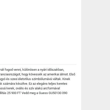
át fogod venni, különösen a nyári időszakban,
Franciaországot, hogy kövessék az amerikai álmot. Első
vágyó és szexi életstílus szimbólumává váltak. Kinek
 számára készítve. Ez az elegáns teljes keretes
ssá kerek, ovális és szív alakú arcformával
állítás 25 900 FT Vedd meg a Guess GU50130 090