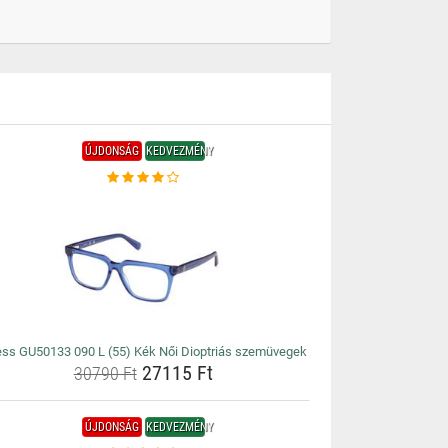
ÚJDONSÁG
KEDVEZMÉNY
ss GU50133 090 L (55) Kék Női Dioptriás szemüvegek
27115 Ft
30790 Ft
ÚJDONSÁG
KEDVEZMÉNY