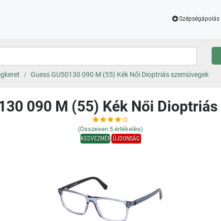
Szépségápolás 
gkeret
Guess GU50130 090 M (55) Kék Női Dioptriás szemüvegek
30 090 M (55) Kék Női Dioptriá
(Összesen
5
értékelés)
KEDVEZMÉNY
ÚJDONSÁG