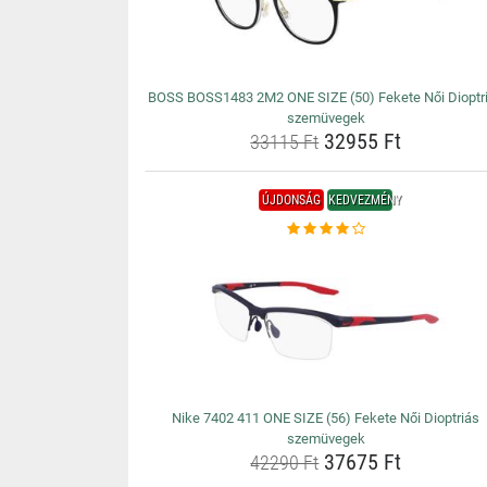
BOSS BOSS1483 2M2 ONE SIZE (50) Fekete Női Dioptr
szemüvegek
32955 Ft
33115 Ft
ÚJDONSÁG
KEDVEZMÉNY
Nike 7402 411 ONE SIZE (56) Fekete Női Dioptriás
szemüvegek
37675 Ft
42290 Ft