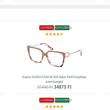
ÚJDONSÁG
KEDVEZMÉNY
Guess GU2910 059 M (55) Bézs Férfi Dioptriás
szemüvegek
34875 Ft
37490 Ft
ÚJDONSÁG
KEDVEZMÉNY