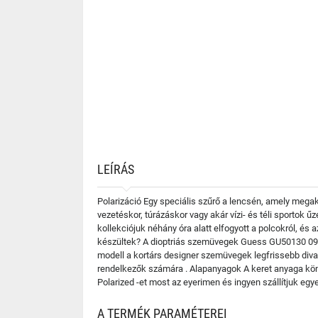
LEÍRÁS
Polarizáció Egy speciális szűrő a lencsén, amely mega
vezetéskor, túrázáskor vagy akár vízi- és téli sportok
kollekciójuk néhány óra alatt elfogyott a polcokról, és
készültek? A dioptriás szemüvegek Guess GU50130 090 P
modell a kortárs designer szemüvegek legfrissebb divat
rendelkezők számára . Alapanyagok A keret anyaga kö
Polarized -et most az eyerimen és ingyen szállítjuk e
A TERMÉK PARAMÉTEREI