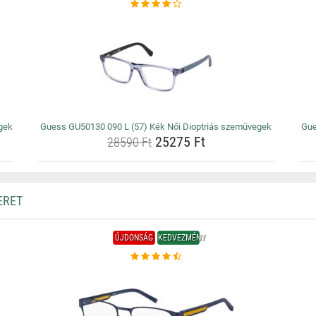
gek
Guess GU50130 090 L (57) Kék Női Dioptriás szemüvegek
Gue
25275 Ft
28590 Ft
ERET
ÚJDONSÁG
KEDVEZMÉNY