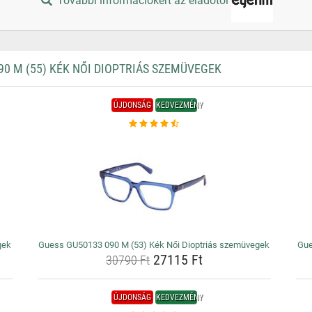
További információkért az eladótól
0 M (55) KÉK NŐI DIOPTRIÁS SZEMÜVEGEK
ÚJDONSÁG
KEDVEZMÉNY
gek
Guess GU50133 090 M (53) Kék Női Dioptriás szemüvegek
Gue
27115 Ft
30790 Ft
ÚJDONSÁG
KEDVEZMÉNY