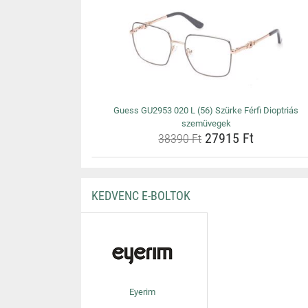
Guess GU2953 020 L (56) Szürke Férfi Dioptriás
szemüvegek
27915 Ft
38390 Ft
KEDVENC E-BOLTOK
Eyerim