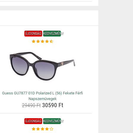
ÚJDONSÁG
KEDVEZMÉNY
Guess GU7877 01D Polarized L (56) Fekete Férfi
Napszemüvegek
30590 Ft
29490 Ft
ÚJDONSÁG
KEDVEZMÉNY