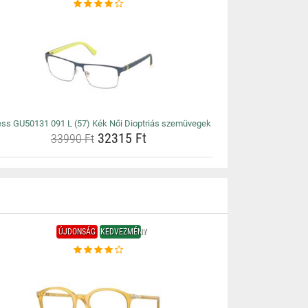
ss GU50131 091 L (57) Kék Női Dioptriás szemüvegek
32315 Ft
33990 Ft
ÚJDONSÁG
KEDVEZMÉNY