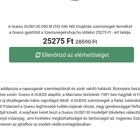
A Guess GU50130 090 M (55) Kék Női Dioptriás szemüvegek terméket
a Guess gyártótól a Szemuvegekshop.hu oldalon 25275 Ft - ért találja.
25275 Ft
28590 Ft
Ellenőrizd az elérhetőséget
kadályozza a napsugarak szembejutását és azok vakító hatását. Bizonyára haszn
 űzése során. Guess A GUESS alapítói, a Marciano testvérek 1981-ben hagyták el 
 az új divatlegenda máris napvilágot látott. A GUESS szemüvegek a fiatal, kaland
olarized a Guess legfrissebb kollekciójának részei, nagy gondossággal férfiak
ját követi. A wayfarer keret teszi a Guess GU50130 modelljét tökéletes választá
nnyű műanyag , ami kivételes megbízhatóságot és tartósságot ad. Ingyenes Sz
gyenesen az ajtódhoz az eredeti védőcsomagolásában .