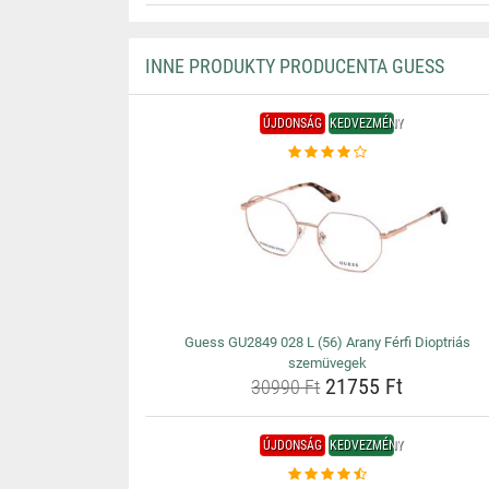
INNE PRODUKTY PRODUCENTA GUESS
ÚJDONSÁG
KEDVEZMÉNY
Guess GU2849 028 L (56) Arany Férfi Dioptriás
szemüvegek
21755 Ft
30990 Ft
ÚJDONSÁG
KEDVEZMÉNY