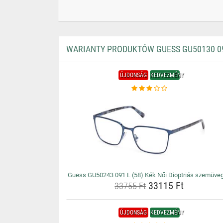
WARIANTY PRODUKTÓW GUESS GU50130 09
ÚJDONSÁG
KEDVEZMÉNY
Guess GU50243 091 L (58) Kék Női Dioptriás szemüve
33115 Ft
33755 Ft
ÚJDONSÁG
KEDVEZMÉNY