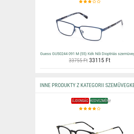
Guess GU50244 091 M (55) Kék Női Dioptriás szemüve
33115 Ft
33755 Ft
INNE PRODUKTY Z KATEGORII SZEMÜVEGK
ÚJDONSÁG
KEDVEZMÉNY