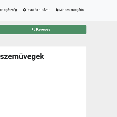
és egészség
Divat és ruházat
Minden kategória
Keresés
s szemüvegek