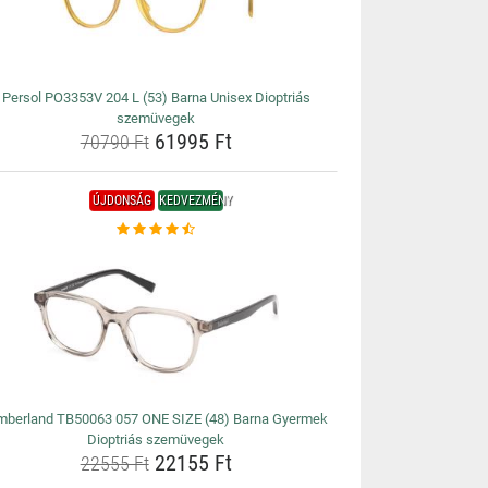
Persol PO3353V 204 L (53) Barna Unisex Dioptriás
szemüvegek
61995 Ft
70790 Ft
ÚJDONSÁG
KEDVEZMÉNY
mberland TB50063 057 ONE SIZE (48) Barna Gyermek
Dioptriás szemüvegek
22155 Ft
22555 Ft