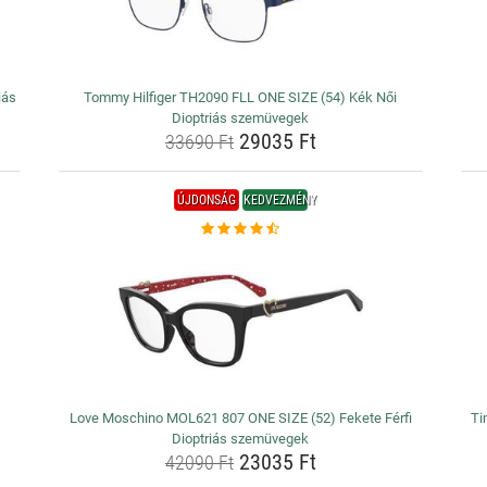
iás
Tommy Hilfiger TH2090 FLL ONE SIZE (54) Kék Női
Dioptriás szemüvegek
29035 Ft
33690 Ft
ÚJDONSÁG
KEDVEZMÉNY
Love Moschino MOL621 807 ONE SIZE (52) Fekete Férfi
Ti
Dioptriás szemüvegek
23035 Ft
42090 Ft