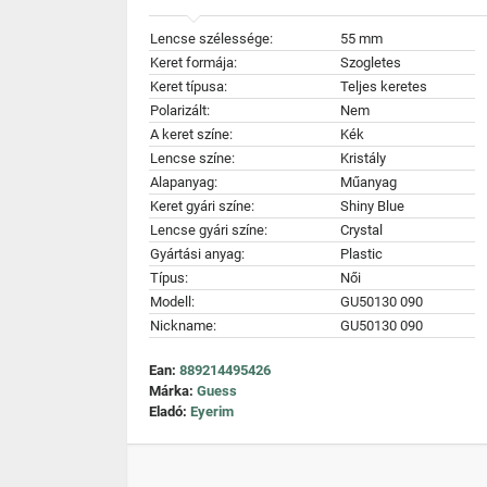
Lencse szélessége:
55 mm
Keret formája:
Szogletes
Keret típusa:
Teljes keretes
Polarizált:
Nem
A keret színe:
Kék
Lencse színe:
Kristály
Alapanyag:
Műanyag
Keret gyári színe:
Shiny Blue
Lencse gyári színe:
Crystal
Gyártási anyag:
Plastic
Típus:
Női
Modell:
GU50130 090
Nickname:
GU50130 090
Ean:
889214495426
Márka:
Guess
Eladó:
Eyerim