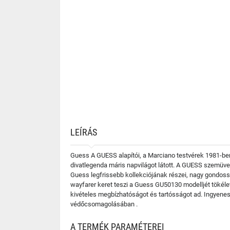
LEÍRÁS
Guess A GUESS alapítói, a Marciano testvérek 1981-ben 
divatlegenda máris napvilágot látott. A GUESS szemüve
Guess legfrissebb kollekciójának részei, nagy gondossá
wayfarer keret teszi a Guess GU50130 modelljét tökéle
kivételes megbízhatóságot és tartósságot ad. Ingyenes
védőcsomagolásában .
A TERMÉK PARAMÉTEREI