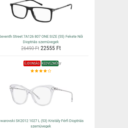
Seventh Street 7A126 807 ONE SIZE (55) Fekete Női
Dioptriás szemüvegek
22555 Ft
26490 Ft
ÚJDONSÁG
KEDVEZMÉNY
warovski SK2012 1027 L (53) Kristály Férfi Dioptriás
szemüvegek