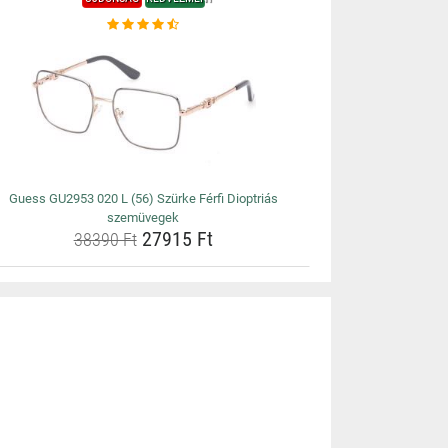
Guess GU2953 020 L (56) Szürke Férfi Dioptriás
szemüvegek
27915 Ft
38390 Ft