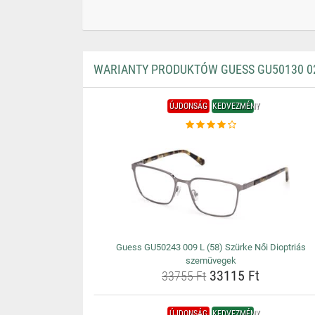
WARIANTY PRODUKTÓW GUESS GU50130 02
ÚJDONSÁG
KEDVEZMÉNY
Guess GU50243 009 L (58) Szürke Női Dioptriás
szemüvegek
33115 Ft
33755 Ft
ÚJDONSÁG
KEDVEZMÉNY