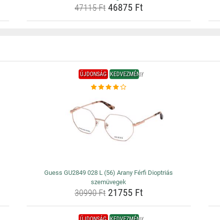
46875 Ft
47115 Ft
ÚJDONSÁG
KEDVEZMÉNY
Guess GU2849 028 L (56) Arany Férfi Dioptriás
szemüvegek
21755 Ft
30990 Ft
ÚJDONSÁG
KEDVEZMÉNY