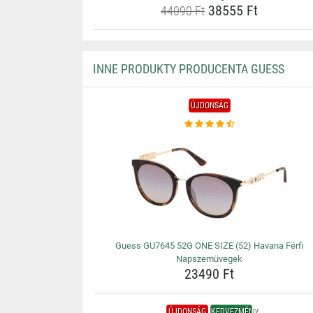
38555 Ft
44090 Ft
INNE PRODUKTY PRODUCENTA GUESS
ÚJDONSÁG
Guess GU7645 52G ONE SIZE (52) Havana Férfi
Napszemüvegek
23490 Ft
ÚJDONSÁG
KEDVEZMÉNY