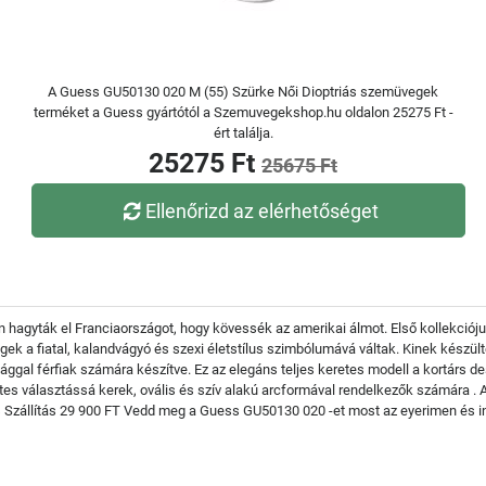
A Guess GU50130 020 M (55) Szürke Női Dioptriás szemüvegek
terméket a Guess gyártótól a Szemuvegekshop.hu oldalon 25275 Ft -
ért találja.
25275 Ft
25675 Ft
Ellenőrizd az elérhetőséget
hagyták el Franciaországot, hogy kövessék az amerikai álmot. Első kollekciójuk 
gek a fiatal, kalandvágyó és szexi életstílus szimbólumává váltak. Kinek kész
ggal férfiak számára készítve. Ez az elegáns teljes keretes modell a kortárs de
tes választássá kerek, ovális és szív alakú arcformával rendelkezők számára 
 Szállítás 29 900 FT Vedd meg a Guess GU50130 020 -et most az eyerimen és ing