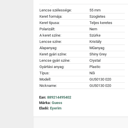
Lencse szélessége:
55 mm
Keret formája:
Szogletes
Keret típusa:
Teljes keretes
Polarizált:
Nem
A keret színe:
Szürke
Lencse színe:
Kristály
Alapanyag:
Műanyag
Keret gyári színe:
Shiny Grey
Lencse gyári színe:
Crystal
Gyártási anyag:
Plastic
Típus:
Női
Modell:
GU50130 020
Nickname:
GU50130 020
Ean:
889214495402
Márka:
Guess
Eladó:
Eyerim