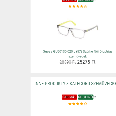
Guess GU50130 020 L (57) Szürke Női Dioptriás
szemüvegek
25275 Ft
28590 Ft
INNE PRODUKTY Z KATEGORII SZEMÜVEGK
ÚJDONSÁG
KEDVEZMÉNY