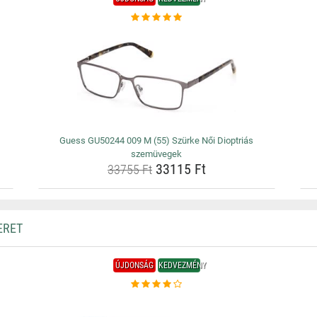
Guess GU50244 009 M (55) Szürke Női Dioptriás
szemüvegek
33115 Ft
33755 Ft
ERET
ÚJDONSÁG
KEDVEZMÉNY