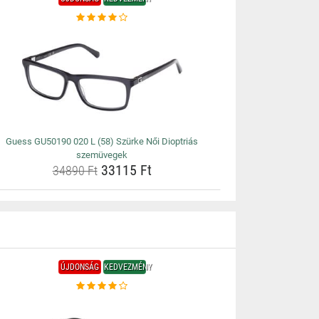
Guess GU50190 020 L (58) Szürke Női Dioptriás
szemüvegek
33115 Ft
34890 Ft
ÚJDONSÁG
KEDVEZMÉNY