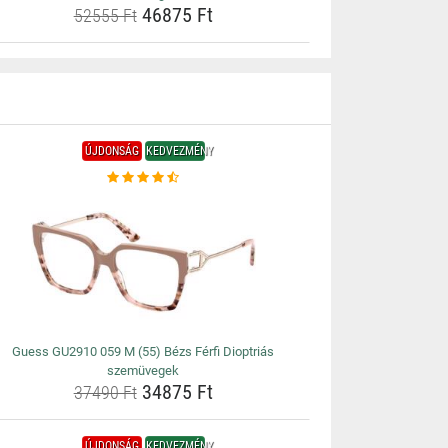
46875 Ft
52555 Ft
ÚJDONSÁG
KEDVEZMÉNY
Guess GU2910 059 M (55) Bézs Férfi Dioptriás
szemüvegek
34875 Ft
37490 Ft
ÚJDONSÁG
KEDVEZMÉNY