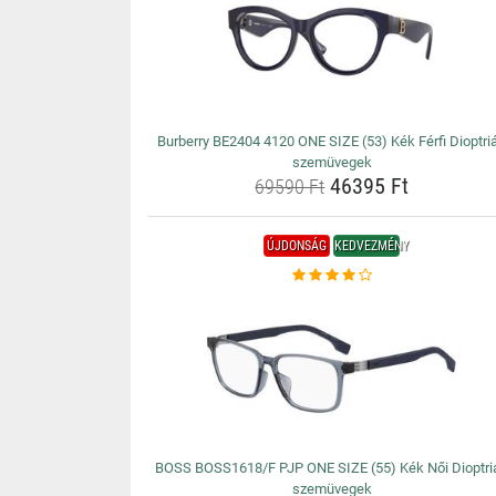
Burberry BE2404 4120 ONE SIZE (53) Kék Férfi Dioptri
szemüvegek
46395 Ft
69590 Ft
ÚJDONSÁG
KEDVEZMÉNY
BOSS BOSS1618/F PJP ONE SIZE (55) Kék Női Dioptri
szemüvegek