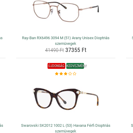
ás
Ray-Ban RX6496 3094 M (51) Arany Unisex Dioptriás
szemüvegek
37355 Ft
41490 Ft
ÚJDONSÁG
KEDVEZMÉNY
ás
Swarovski SK2012 1002 L (53) Havana Férfi Dioptriás
S
szemüvegek