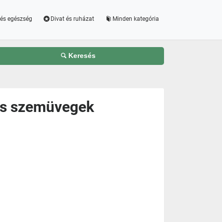
és egészség
Divat és ruházat
Minden kategória
Keresés
ás szemüvegek