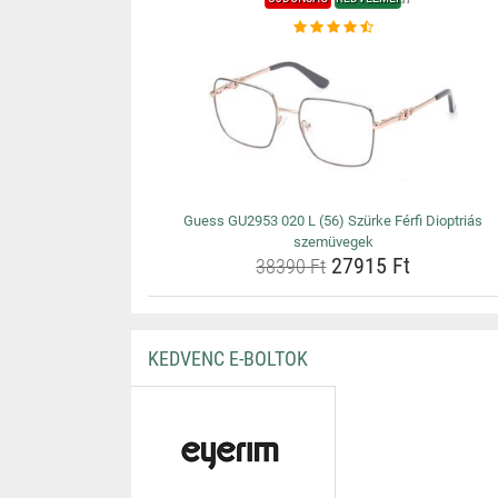
Guess GU2953 020 L (56) Szürke Férfi Dioptriás
szemüvegek
27915 Ft
38390 Ft
KEDVENC E-BOLTOK