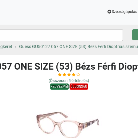
Szépségápolás 
gkeret
Guess GU50127 057 ONE SIZE (53) Bézs Férfi Dioptriás szem
7 ONE SIZE (53) Bézs Férfi Dio
(Összesen
5
értékelés)
KEDVEZMÉNY
ÚJDONSÁG