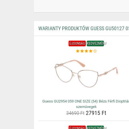
WARIANTY PRODUKTÓW GUESS GU50127 057
ÚJDONSÁG
KEDVEZMÉNY
Guess GU2954 059 ONE SIZE (54) Bézs Férfi Dioptriá
szemüvegek
27915 Ft
34690 Ft
ÚJDONSÁG
KEDVEZMÉNY