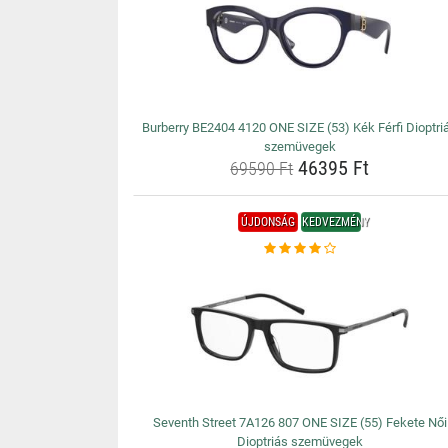
Burberry BE2404 4120 ONE SIZE (53) Kék Férfi Dioptri
szemüvegek
46395 Ft
69590 Ft
ÚJDONSÁG
KEDVEZMÉNY
Seventh Street 7A126 807 ONE SIZE (55) Fekete Női
Dioptriás szemüvegek