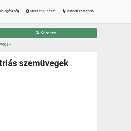
és egészség
Divat és ruházat
Minden kategória
Keresés
üvegek
ptriás szemüvegek