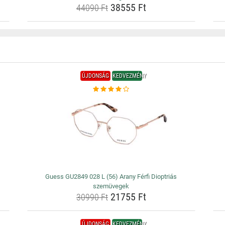
38555 Ft
44090 Ft
ÚJDONSÁG
KEDVEZMÉNY
Guess GU2849 028 L (56) Arany Férfi Dioptriás
szemüvegek
21755 Ft
30990 Ft
ÚJDONSÁG
KEDVEZMÉNY