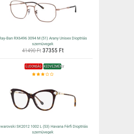
Ray-Ban RX6496 3094 M (51) Arany Unisex Dioptriás
szemüvegek
37355 Ft
41490 Ft
ÚJDONSÁG
KEDVEZMÉNY
warovski SK2012 1002 L (53) Havana Férfi Dioptriás
szemüvegek