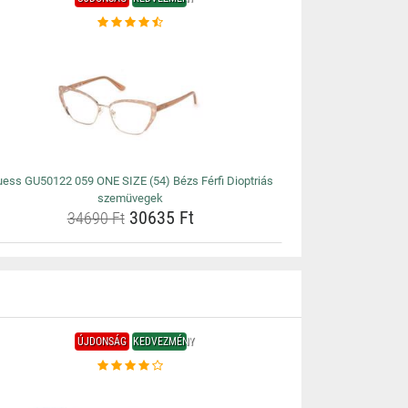
ess GU50122 059 ONE SIZE (54) Bézs Férfi Dioptriás
szemüvegek
30635 Ft
34690 Ft
ÚJDONSÁG
KEDVEZMÉNY