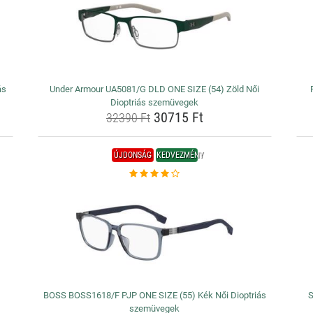
ás
Under Armour UA5081/G DLD ONE SIZE (54) Zöld Női
Dioptriás szemüvegek
30715 Ft
32390 Ft
ÚJDONSÁG
KEDVEZMÉNY
BOSS BOSS1618/F PJP ONE SIZE (55) Kék Női Dioptriás
S
szemüvegek