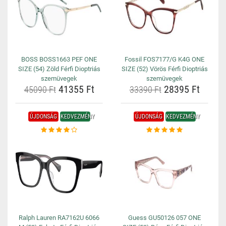
BOSS BOSS1663 PEF ONE
Fossil FOS7177/G K4G ONE
SIZE (54) Zöld Férfi Dioptriás
SIZE (52) Vörös Férfi Dioptriás
szemüvegek
szemüvegek
41355 Ft
28395 Ft
45090 Ft
33390 Ft
ÚJDONSÁG
KEDVEZMÉNY
ÚJDONSÁG
KEDVEZMÉNY
Ralph Lauren RA7162U 6066
Guess GU50126 057 ONE