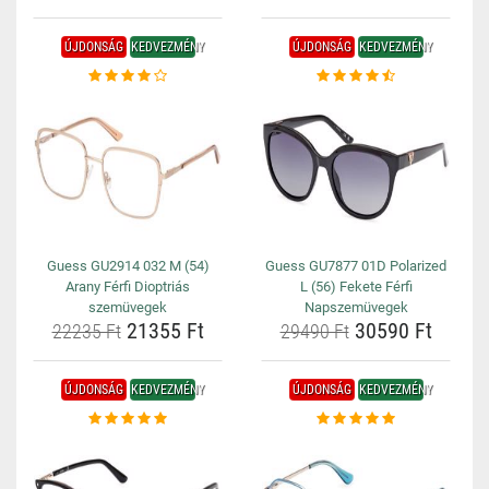
ÚJDONSÁG
KEDVEZMÉNY
ÚJDONSÁG
KEDVEZMÉNY
Guess GU2914 032 M (54)
Guess GU7877 01D Polarized
Arany Férfi Dioptriás
L (56) Fekete Férfi
szemüvegek
Napszemüvegek
21355 Ft
30590 Ft
22235 Ft
29490 Ft
ÚJDONSÁG
KEDVEZMÉNY
ÚJDONSÁG
KEDVEZMÉNY