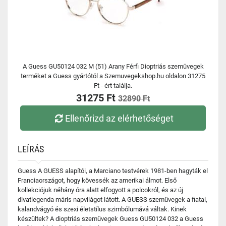
A Guess GU50124 032 M (51) Arany Férfi Dioptriás szemüvegek
terméket a Guess gyártótól a Szemuvegekshop.hu oldalon 31275
Ft - ért találja.
31275 Ft
32890 Ft
Ellenőrizd az elérhetőséget
LEÍRÁS
Guess A GUESS alapítói, a Marciano testvérek 1981-ben hagyták el
Franciaországot, hogy kövessék az amerikai álmot. Első
kollekciójuk néhány óra alatt elfogyott a polcokról, és az új
divatlegenda máris napvilágot látott. A GUESS szemüvegek a fiatal,
kalandvágyó és szexi életstílus szimbólumává váltak. Kinek
készültek? A dioptriás szemüvegek Guess GU50124 032 a Guess