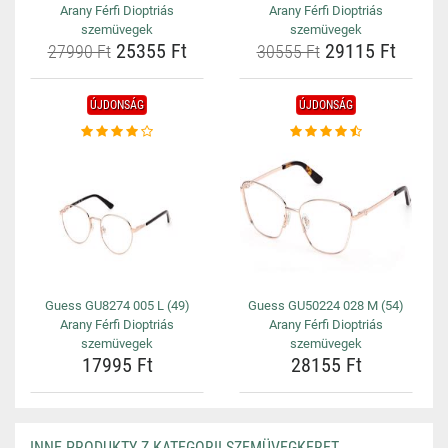
Arany Férfi Dioptriás
Arany Férfi Dioptriás
szemüvegek
szemüvegek
25355 Ft
29115 Ft
27990 Ft
30555 Ft
ÚJDONSÁG
ÚJDONSÁG
Guess GU8274 005 L (49)
Guess GU50224 028 M (54)
Arany Férfi Dioptriás
Arany Férfi Dioptriás
szemüvegek
szemüvegek
17995 Ft
28155 Ft
INNE PRODUKTY Z KATEGORII SZEMÜVEGKERET