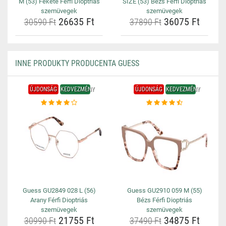
M (53) Fekete Férfi Dioptriás
SIZE (53) Bézs Férfi Dioptriás
szemüvegek
szemüvegek
26635 Ft
36075 Ft
30590 Ft
37890 Ft
INNE PRODUKTY PRODUCENTA GUESS
ÚJDONSÁG
KEDVEZMÉNY
ÚJDONSÁG
KEDVEZMÉNY
Guess GU2849 028 L (56)
Guess GU2910 059 M (55)
Arany Férfi Dioptriás
Bézs Férfi Dioptriás
szemüvegek
szemüvegek
21755 Ft
34875 Ft
30990 Ft
37490 Ft