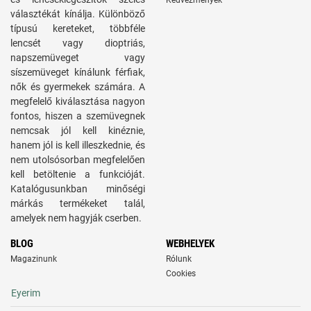
Kedvezmények
választékát kínálja. Különböző
típusú kereteket, többféle
lencsét vagy dioptriás,
napszemüveget vagy
síszemüveget kínálunk férfiak,
nők és gyermekek számára. A
megfelelő kiválasztása nagyon
fontos, hiszen a szemüvegnek
nemcsak jól kell kinéznie,
hanem jól is kell illeszkednie, és
nem utolsósorban megfelelően
kell betöltenie a funkcióját.
Katalógusunkban minőségi
márkás termékeket talál,
amelyek nem hagyják cserben.
BLOG
WEBHELYEK
Magazinunk
Rólunk
Cookies
Eyerim