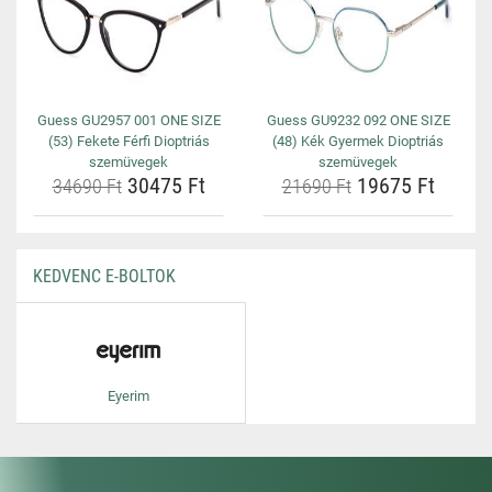
Guess GU2957 001 ONE SIZE
Guess GU9232 092 ONE SIZE
(53) Fekete Férfi Dioptriás
(48) Kék Gyermek Dioptriás
szemüvegek
szemüvegek
30475 Ft
19675 Ft
34690 Ft
21690 Ft
KEDVENC E-BOLTOK
Eyerim