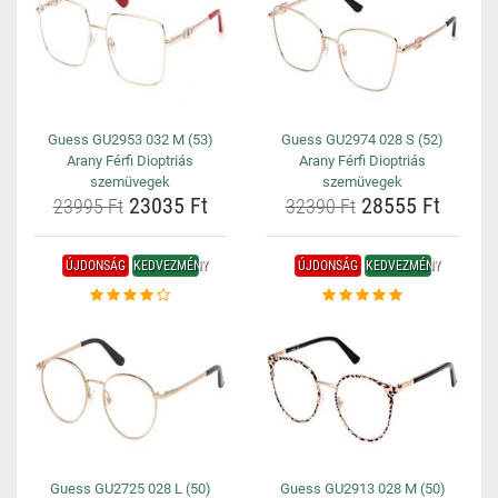
Guess GU2953 032 M (53)
Guess GU2974 028 S (52)
Arany Férfi Dioptriás
Arany Férfi Dioptriás
szemüvegek
szemüvegek
23035 Ft
28555 Ft
23995 Ft
32390 Ft
ÚJDONSÁG
KEDVEZMÉNY
ÚJDONSÁG
KEDVEZMÉNY
Guess GU2725 028 L (50)
Guess GU2913 028 M (50)