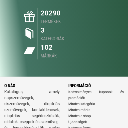
20290
TERMÉKEK
3
KATEGÓRIÁK
102
MÁRKÁK
O NÁS
INFORMÁCIÓ
Katalógus, amely
Kedvezményes kuponok és
napszemüvegek,
promóciók
síszemüvegek, dioptriás
Minden kategória
szemüvegek, kontaktlencsék,
Minden márka
dioptriás segédeszközök,
Minden e-shop
oldatok, cseppek és szemüveg-
Újdonságok
és lencsekiegészítők széles