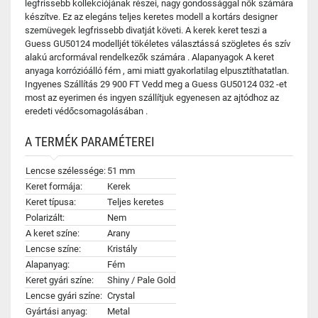
legfrissebb kollekciójának részei, nagy gondossággal nők számára
készítve. Ez az elegáns teljes keretes modell a kortárs designer
szemüvegek legfrissebb divatját követi. A kerek keret teszi a
Guess GU50124 modelljét tökéletes választássá szögletes és szív
alakú arcformával rendelkezők számára . Alapanyagok A keret
anyaga korrózióálló fém , ami miatt gyakorlatilag elpusztíthatatlan.
Ingyenes Szállítás 29 900 FT Vedd meg a Guess GU50124 032 -et
most az eyerimen és ingyen szállítjuk egyenesen az ajtódhoz az
eredeti védőcsomagolásában .
A TERMÉK PARAMÉTEREI
Lencse szélessége:
51 mm
Keret formája:
Kerek
Keret típusa:
Teljes keretes
Polarizált:
Nem
A keret színe:
Arany
Lencse színe:
Kristály
Alapanyag:
Fém
Keret gyári színe:
Shiny / Pale Gold
Lencse gyári színe:
Crystal
Gyártási anyag:
Metal