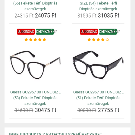
(56) Fekete Férfi Dioptriás
SIZE (54) Fekete Férfi
szemüvegek
Dioptriás szemüvegek
24075 Ft
31035 Ft
24315 Ft
31595 Ft
ÚJDONSÁG
KEDVEZMÉNY
ÚJDONSÁG
KEDVEZMÉNY
Guess GU2957 001 ONE SIZE
Guess GU2967 001 ONE SIZE
(53) Fekete Férfi Dioptriás
(51) Fekete Férfi Dioptriás
szemüvegek
szemüvegek
30475 Ft
27755 Ft
34690 Ft
30090 Ft
INNE PRODUKTY Z KATEGORII SZEMÜVEGKERET