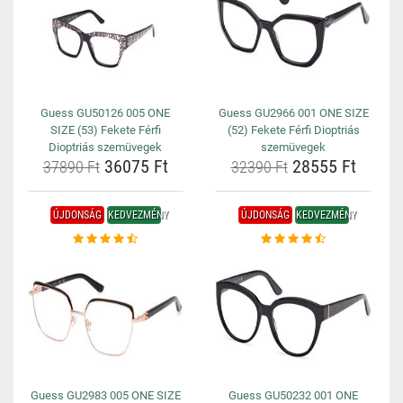
Guess GU50126 005 ONE
Guess GU2966 001 ONE SIZE
SIZE (53) Fekete Férfi
(52) Fekete Férfi Dioptriás
Dioptriás szemüvegek
szemüvegek
36075 Ft
28555 Ft
37890 Ft
32390 Ft
ÚJDONSÁG
KEDVEZMÉNY
ÚJDONSÁG
KEDVEZMÉNY
Guess GU2983 005 ONE SIZE
Guess GU50232 001 ONE