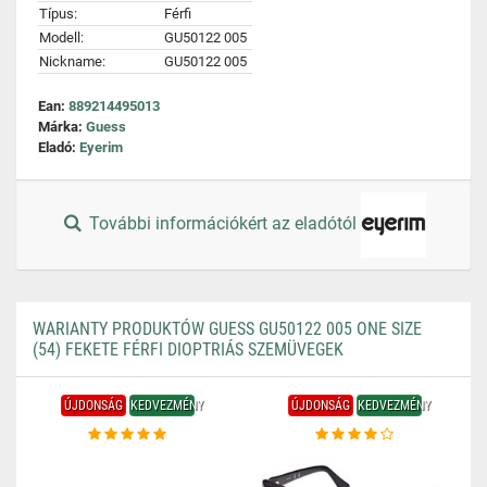
Típus:
Férfi
Modell:
GU50122 005
Nickname:
GU50122 005
Ean:
889214495013
Márka:
Guess
Eladó:
Eyerim
További információkért az eladótól
WARIANTY PRODUKTÓW GUESS GU50122 005 ONE SIZE
(54) FEKETE FÉRFI DIOPTRIÁS SZEMÜVEGEK
ÚJDONSÁG
KEDVEZMÉNY
ÚJDONSÁG
KEDVEZMÉNY