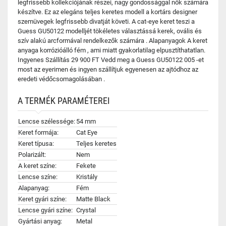
legfrissebb kollekciójának részei, nagy gondossággal nők számára
készítve. Ez az elegáns teljes keretes modell a kortárs designer
szemüvegek legfrissebb divatját követi. A cat-eye keret teszi a
Guess GU50122 modelljét tökéletes választássá kerek, ovális és
szív alakú arcformával rendelkezők számára . Alapanyagok A keret
anyaga korrózióálló fém , ami miatt gyakorlatilag elpusztíthatatlan.
Ingyenes Szállítás 29 900 FT Vedd meg a Guess GU50122 005 -et
most az eyerimen és ingyen szállítjuk egyenesen az ajtódhoz az
eredeti védőcsomagolásában .
A TERMÉK PARAMÉTEREI
Lencse szélessége:
54 mm
Keret formája:
Cat Eye
Keret típusa:
Teljes keretes
Polarizált:
Nem
A keret színe:
Fekete
Lencse színe:
Kristály
Alapanyag:
Fém
Keret gyári színe:
Matte Black
Lencse gyári színe:
Crystal
Gyártási anyag:
Metal