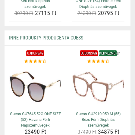
Kék Női Dioptriás
ONE SIZE (54) Fekete Férfi
szemüvegek
Dioptriás szemüvegek
27115 Ft
20795 Ft
30790 Ft
24390 Ft
INNE PRODUKTY PRODUCENTA GUESS
ÚJDONSÁG
ÚJDONSÁG
KEDVEZMÉNY
Guess GU7645 52G ONE SIZE
Guess GU2910 059 M (55)
(52) Havana Férfi
Bézs Férfi Dioptriás
Napszemüvegek
szemüvegek
23490 Ft
34875 Ft
37490 Ft