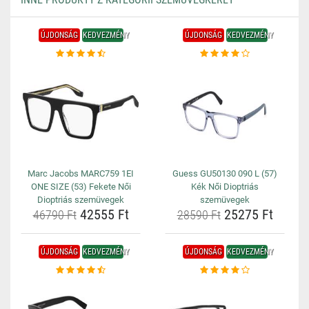
ÚJDONSÁG
KEDVEZMÉNY
ÚJDONSÁG
KEDVEZMÉNY
Marc Jacobs MARC759 1EI
Guess GU50130 090 L (57)
ONE SIZE (53) Fekete Női
Kék Női Dioptriás
Dioptriás szemüvegek
szemüvegek
42555 Ft
25275 Ft
46790 Ft
28590 Ft
ÚJDONSÁG
KEDVEZMÉNY
ÚJDONSÁG
KEDVEZMÉNY