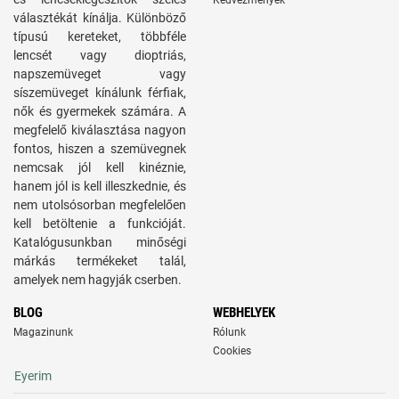
Kedvezmények
választékát kínálja. Különböző
típusú kereteket, többféle
lencsét vagy dioptriás,
napszemüveget vagy
síszemüveget kínálunk férfiak,
nők és gyermekek számára. A
megfelelő kiválasztása nagyon
fontos, hiszen a szemüvegnek
nemcsak jól kell kinéznie,
hanem jól is kell illeszkednie, és
nem utolsósorban megfelelően
kell betöltenie a funkcióját.
Katalógusunkban minőségi
márkás termékeket talál,
amelyek nem hagyják cserben.
BLOG
WEBHELYEK
Magazinunk
Rólunk
Cookies
Eyerim