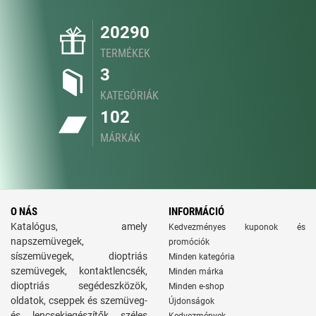
20290
TERMÉKEK
3
KATEGÓRIÁK
102
MÁRKÁK
O NÁS
INFORMÁCIÓ
Katalógus, amely
Kedvezményes kuponok és
napszemüvegek,
promóciók
síszemüvegek, dioptriás
Minden kategória
szemüvegek, kontaktlencsék,
Minden márka
dioptriás segédeszközök,
Minden e-shop
oldatok, cseppek és szemüveg-
Újdonságok
és lencsekiegészítők széles