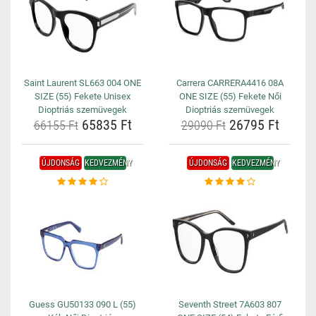
Saint Laurent SL663 004 ONE
Carrera CARRERA4416 08A
SIZE (55) Fekete Unisex
ONE SIZE (55) Fekete Női
Dioptriás szemüvegek
Dioptriás szemüvegek
65835 Ft
26795 Ft
66155 Ft
29090 Ft
ÚJDONSÁG
KEDVEZMÉNY
ÚJDONSÁG
KEDVEZMÉNY
Guess GU50133 090 L (55)
Seventh Street 7A603 807