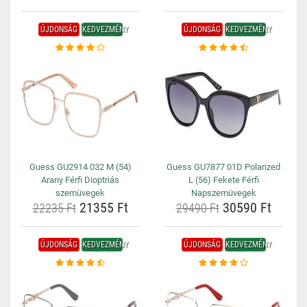
ÚJDONSÁG
KEDVEZMÉNY
ÚJDONSÁG
KEDVEZMÉNY
Guess GU2914 032 M (54)
Guess GU7877 01D Polarized
Arany Férfi Dioptriás
L (56) Fekete Férfi
szemüvegek
Napszemüvegek
21355 Ft
30590 Ft
22235 Ft
29490 Ft
ÚJDONSÁG
KEDVEZMÉNY
ÚJDONSÁG
KEDVEZMÉNY