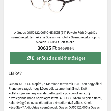
A Guess GU50122 005 ONE SIZE (54) Fekete Férfi Dioptriás
szemüvegek terméket a Guess gyártótól a Szemuvegekshop.hu
oldalon 30635 Ft - ért találja.
30635 Ft
34690 Ft
Ellenőrizd az elérhetőséget
LEÍRÁS
Guess A GUESS alapítói, a Marciano testvérek 1981-ben hagyták el
Franciaországot, hogy kövessék az amerikai álmot. Első
kollekciójuk néhány óra alatt elfogyott a polcokról, és az új
divatlegenda máris napvilágot látott. A GUESS szemüvegek a fiatal,
kalandvágyó és szexi életstílus szimbólumává váltak. Kinek
készültek? A dioptriás szemüvegek Guess GU50122 005 a Guess