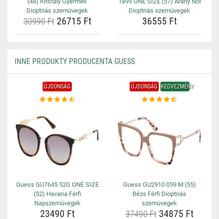
(48) Kristály Gyermek
1899 ONE SIZE (57) Arany Női
Dioptriás szemüvegek
Dioptriás szemüvegek
26715 Ft
36555 Ft
30990 Ft
INNE PRODUKTY PRODUCENTA GUESS
ÚJDONSÁG
ÚJDONSÁG
KEDVEZMÉNY
Guess GU7645 52G ONE SIZE
Guess GU2910 059 M (55)
(52) Havana Férfi
Bézs Férfi Dioptriás
Napszemüvegek
szemüvegek
23490 Ft
34875 Ft
37490 Ft