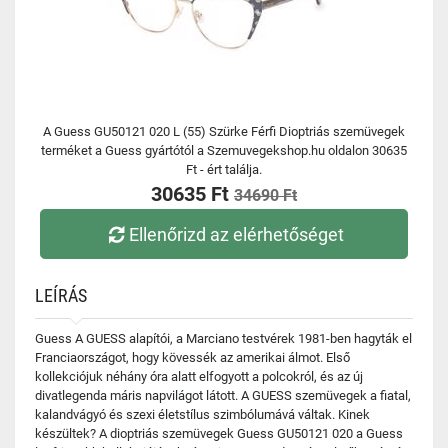
A Guess GU50121 020 L (55) Szürke Férfi Dioptriás szemüvegek
terméket a Guess gyártótól a Szemuvegekshop.hu oldalon 30635
Ft - ért találja.
30635 Ft
34690 Ft
Ellenőrizd az elérhetőséget
LEÍRÁS
Guess A GUESS alapítói, a Marciano testvérek 1981-ben hagyták el
Franciaországot, hogy kövessék az amerikai álmot. Első
kollekciójuk néhány óra alatt elfogyott a polcokról, és az új
divatlegenda máris napvilágot látott. A GUESS szemüvegek a fiatal,
kalandvágyó és szexi életstílus szimbólumává váltak. Kinek
készültek? A dioptriás szemüvegek Guess GU50121 020 a Guess