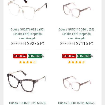
Guess GU2976 032 L (55)
Guess GU50115 020 L (54)
Szürke Férfi Dioptriás
Szürke Férfi Dioptriás
szemüvegek
szemüvegek
29275 Ft
27115 Ft
32890 Ft
32390 Ft
ÚJDONSÁG
KEDVEZMÉNY
ÚJDONSÁG
KEDVEZMÉNY
Guess GU50231 020 M (53)
Guess GU50115 020 M (52)