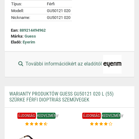
Típus:
Férfi
Modell:
GU50121 020
Nickname:
GU50121 020
Ean:
889214494962
Márka:
Guess
Eladó:
Eyerim
További információkért az eladótól
WARIANTY PRODUKTÓW GUESS GU50121 020 L (55)
SZÜRKE FÉRFI DIOPTRIÁS SZEMÜVEGEK
ÚJDONSÁG
KEDVEZMÉNY
ÚJDONSÁG
KEDVEZMÉNY