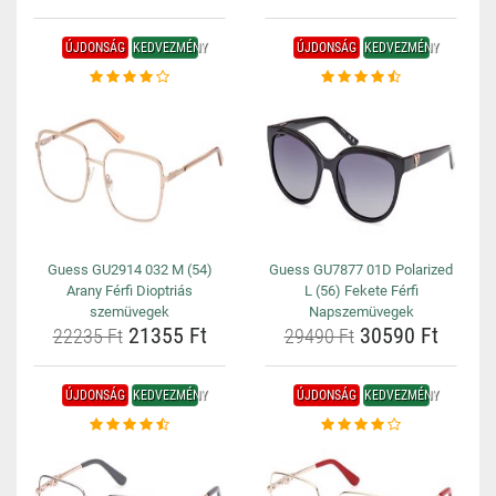
ÚJDONSÁG
KEDVEZMÉNY
ÚJDONSÁG
KEDVEZMÉNY
Guess GU2914 032 M (54)
Guess GU7877 01D Polarized
Arany Férfi Dioptriás
L (56) Fekete Férfi
szemüvegek
Napszemüvegek
21355 Ft
30590 Ft
22235 Ft
29490 Ft
ÚJDONSÁG
KEDVEZMÉNY
ÚJDONSÁG
KEDVEZMÉNY