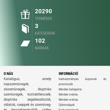
20290
TERMÉKEK
3
KATEGÓRIÁK
102
MÁRKÁK
O NÁS
INFORMÁCIÓ
Katalógus, amely
Kedvezményes kuponok és
napszemüvegek,
promóciók
síszemüvegek, dioptriás
Minden kategória
szemüvegek, kontaktlencsék,
Minden márka
dioptriás segédeszközök,
Minden e-shop
oldatok, cseppek és szemüveg-
Újdonságok
és lencsekiegészítők széles