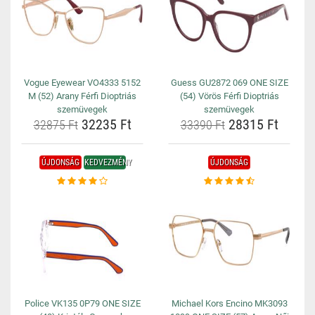
Vogue Eyewear VO4333 5152
Guess GU2872 069 ONE SIZE
M (52) Arany Férfi Dioptriás
(54) Vörös Férfi Dioptriás
szemüvegek
szemüvegek
32235 Ft
28315 Ft
32875 Ft
33390 Ft
ÚJDONSÁG
KEDVEZMÉNY
ÚJDONSÁG
Police VK135 0P79 ONE SIZE
Michael Kors Encino MK3093