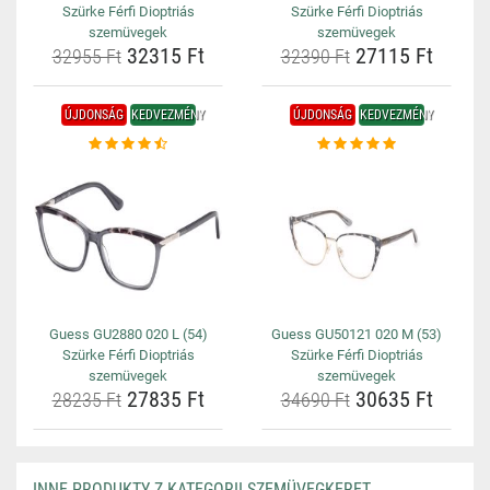
Szürke Férfi Dioptriás
Szürke Férfi Dioptriás
szemüvegek
szemüvegek
32315 Ft
27115 Ft
32955 Ft
32390 Ft
ÚJDONSÁG
KEDVEZMÉNY
ÚJDONSÁG
KEDVEZMÉNY
Guess GU2880 020 L (54)
Guess GU50121 020 M (53)
Szürke Férfi Dioptriás
Szürke Férfi Dioptriás
szemüvegek
szemüvegek
27835 Ft
30635 Ft
28235 Ft
34690 Ft
INNE PRODUKTY Z KATEGORII SZEMÜVEGKERET