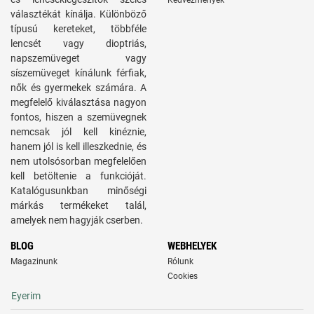
Kedvezmények
választékát kínálja. Különböző
típusú kereteket, többféle
lencsét vagy dioptriás,
napszemüveget vagy
síszemüveget kínálunk férfiak,
nők és gyermekek számára. A
megfelelő kiválasztása nagyon
fontos, hiszen a szemüvegnek
nemcsak jól kell kinéznie,
hanem jól is kell illeszkednie, és
nem utolsósorban megfelelően
kell betöltenie a funkcióját.
Katalógusunkban minőségi
márkás termékeket talál,
amelyek nem hagyják cserben.
BLOG
WEBHELYEK
Magazinunk
Rólunk
Cookies
Eyerim