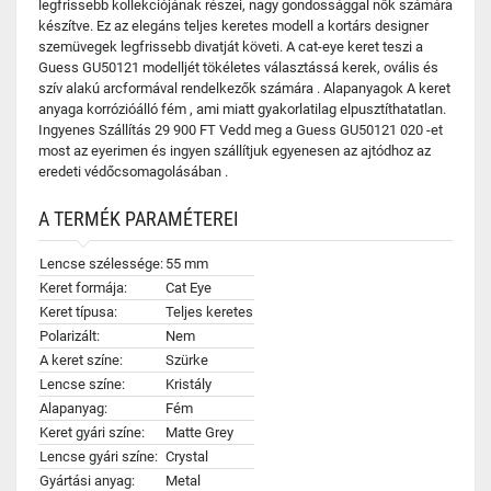
legfrissebb kollekciójának részei, nagy gondossággal nők számára
készítve. Ez az elegáns teljes keretes modell a kortárs designer
szemüvegek legfrissebb divatját követi. A cat-eye keret teszi a
Guess GU50121 modelljét tökéletes választássá kerek, ovális és
szív alakú arcformával rendelkezők számára . Alapanyagok A keret
anyaga korrózióálló fém , ami miatt gyakorlatilag elpusztíthatatlan.
Ingyenes Szállítás 29 900 FT Vedd meg a Guess GU50121 020 -et
most az eyerimen és ingyen szállítjuk egyenesen az ajtódhoz az
eredeti védőcsomagolásában .
A TERMÉK PARAMÉTEREI
Lencse szélessége:
55 mm
Keret formája:
Cat Eye
Keret típusa:
Teljes keretes
Polarizált:
Nem
A keret színe:
Szürke
Lencse színe:
Kristály
Alapanyag:
Fém
Keret gyári színe:
Matte Grey
Lencse gyári színe:
Crystal
Gyártási anyag:
Metal