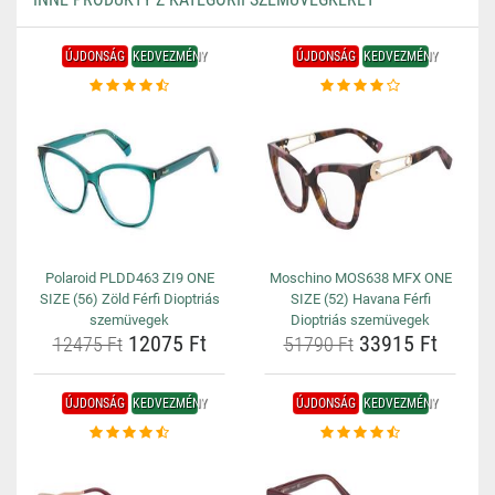
ÚJDONSÁG
KEDVEZMÉNY
ÚJDONSÁG
KEDVEZMÉNY
Polaroid PLDD463 ZI9 ONE
Moschino MOS638 MFX ONE
SIZE (56) Zöld Férfi Dioptriás
SIZE (52) Havana Férfi
szemüvegek
Dioptriás szemüvegek
12075 Ft
33915 Ft
12475 Ft
51790 Ft
ÚJDONSÁG
KEDVEZMÉNY
ÚJDONSÁG
KEDVEZMÉNY