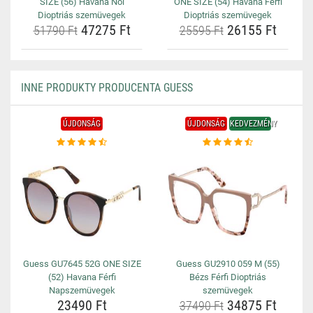
SIZE (56) Havana Női
ONE SIZE (54) Havana Férfi
Dioptriás szemüvegek
Dioptriás szemüvegek
47275 Ft
26155 Ft
51790 Ft
25595 Ft
INNE PRODUKTY PRODUCENTA GUESS
ÚJDONSÁG
ÚJDONSÁG
KEDVEZMÉNY
Guess GU7645 52G ONE SIZE
Guess GU2910 059 M (55)
(52) Havana Férfi
Bézs Férfi Dioptriás
Napszemüvegek
szemüvegek
23490 Ft
34875 Ft
37490 Ft