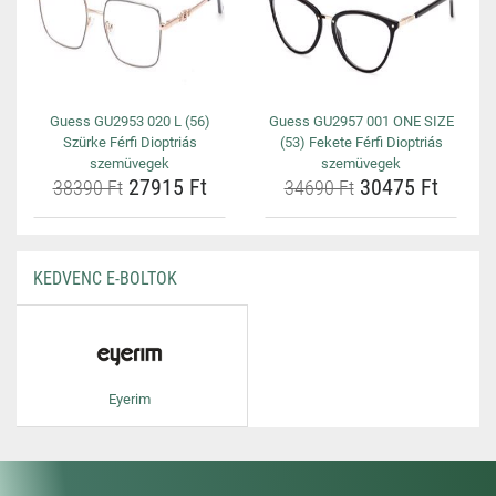
Guess GU2953 020 L (56)
Guess GU2957 001 ONE SIZE
Szürke Férfi Dioptriás
(53) Fekete Férfi Dioptriás
szemüvegek
szemüvegek
27915 Ft
30475 Ft
38390 Ft
34690 Ft
KEDVENC E-BOLTOK
Eyerim