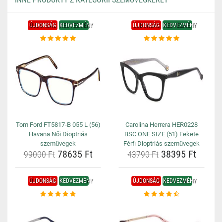
ÚJDONSÁG
KEDVEZMÉNY
ÚJDONSÁG
KEDVEZMÉNY
Tom Ford FT5817-B 055 L (56)
Carolina Herrera HER0228
Havana Női Dioptriás
BSC ONE SIZE (51) Fekete
szemüvegek
Férfi Dioptriás szemüvegek
78635 Ft
38395 Ft
99000 Ft
43790 Ft
ÚJDONSÁG
KEDVEZMÉNY
ÚJDONSÁG
KEDVEZMÉNY