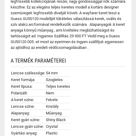
legfrissebb kollekciójának részei, nagy gondossággal nők számára
készítve. Ez az elegáns teljes keretes modell a kortárs designer
szemüvegek legfrissebb divatját követi. A wayfarer keret teszi a
Guess GU50120 modelljét tökéletes választássá kerek, ovális és
szív alakú arcformával rendelkezők számára . Alapanyagok A keret
anyaga könnyű műanyag , ami kivételes megbízhatóságot és
tartósságot ad. Ingyenes Szállítás 29 900 FT Vedd meg a Guess
GU50120 005 -et most az eyerimen és ingyen szállítjuk egyenesen
az ajtódhoz az eredeti védőcsomagolásában .
A TERMÉK PARAMÉTEREI
Lencse szélessége:
54 mm
Keret formája:
Szogletes
Keret típusa:
Teljes keretes
Polarizált:
Nem
A keret színe:
Fekete
Lencse színe:
Kristály
Alapanyag:
Műanyag
Keret gyári színe:
Shiny Black
Lencse gyári színe:
Crystal
Gyártási anyag:
Plastic