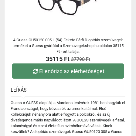
A Guess GU50120 005 L (54) Fekete Férfi Dioptriás szemüvegek
terméket a Guess gyártótól a Szemuvegekshop.hu oldalon 35115
Ft - ért találja.
35115 Ft
37790 Ft
Ellenőrizd az elérhetőséget
LEÍRÁS
Guess A GUESS alapítói, a Marciano testvérek 1981-ben hagyták el
Franciaországot, hogy kövessék az amerikai álmot. Első
kollekciójuk néhány óra alatt elfogyott a polcokról, és az új
divatlegenda máris napvilágot látott. A GUESS szemüvegek a fiatal,
kalandvágyó és szexi életstílus szimbólumává váltak. Kinek
készültek? A dioptriás szemüvegek Guess GU50120 005 a Guess