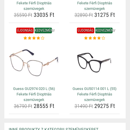
Fekete Férfi Dioptriás
Fekete Férfi Dioptriás
szemüvegek
szemüvegek
33035 Ft
31275 Ft
35590 Ft
32890 Ft
ÚJDONSÁG
KEDVEZMÉNY
ÚJDONSÁG
KEDVEZMÉNY
Guess GU2974 020 L (56)
Guess GU50114 001 L (55)
Fekete Férfi Dioptriás
Fekete Férfi Dioptriás
szemüvegek
szemüvegek
28555 Ft
29275 Ft
36790 Ft
31490 Ft
INNE PRODUKTY Z KATEGORII SZEMÜVEGKERET