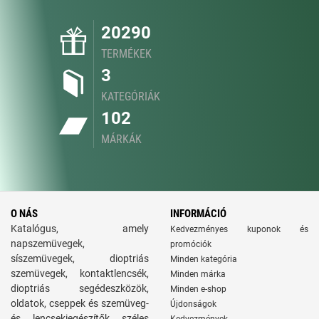
20290
TERMÉKEK
3
KATEGÓRIÁK
102
MÁRKÁK
O NÁS
INFORMÁCIÓ
Katalógus, amely
Kedvezményes kuponok és
napszemüvegek,
promóciók
síszemüvegek, dioptriás
Minden kategória
szemüvegek, kontaktlencsék,
Minden márka
dioptriás segédeszközök,
Minden e-shop
oldatok, cseppek és szemüveg-
Újdonságok
és lencsekiegészítők széles