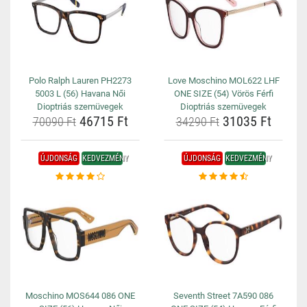
Polo Ralph Lauren PH2273
Love Moschino MOL622 LHF
5003 L (56) Havana Női
ONE SIZE (54) Vörös Férfi
Dioptriás szemüvegek
Dioptriás szemüvegek
46715 Ft
31035 Ft
70090 Ft
34290 Ft
ÚJDONSÁG
KEDVEZMÉNY
ÚJDONSÁG
KEDVEZMÉNY
Moschino MOS644 086 ONE
Seventh Street 7A590 086