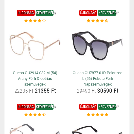
ÚJDONSÁG
KEDVEZMÉNY
ÚJDONSÁG
KEDVEZMÉNY
Guess GU2914 032 M (54)
Guess GU7877 01D Polarized
Arany Férfi Dioptriás
L (56) Fekete Férfi
szemüvegek
Napszemüvegek
21355 Ft
30590 Ft
22235 Ft
29490 Ft
ÚJDONSÁG
KEDVEZMÉNY
ÚJDONSÁG
KEDVEZMÉNY