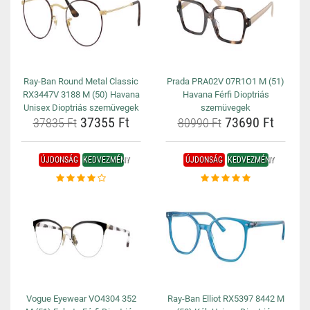
Ray-Ban Round Metal Classic
Prada PRA02V 07R1O1 M (51)
RX3447V 3188 M (50) Havana
Havana Férfi Dioptriás
Unisex Dioptriás szemüvegek
szemüvegek
37355 Ft
73690 Ft
37835 Ft
80990 Ft
ÚJDONSÁG
KEDVEZMÉNY
ÚJDONSÁG
KEDVEZMÉNY
Vogue Eyewear VO4304 352
Ray-Ban Elliot RX5397 8442 M