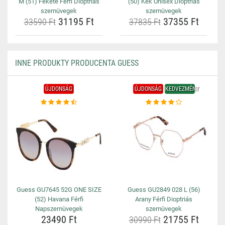
M (51) Fekete Férfi Dioptriás
(50) Kék Unisex Dioptriás
szemüvegek
szemüvegek
31195 Ft
37355 Ft
33590 Ft
37835 Ft
INNE PRODUKTY PRODUCENTA GUESS
ÚJDONSÁG
ÚJDONSÁG
KEDVEZMÉNY
Guess GU7645 52G ONE SIZE
Guess GU2849 028 L (56)
(52) Havana Férfi
Arany Férfi Dioptriás
Napszemüvegek
szemüvegek
23490 Ft
21755 Ft
30990 Ft