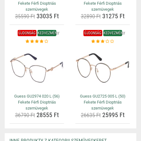
Fekete Férfi Dioptriás
Fekete Férfi Dioptriás
szemüvegek
szemüvegek
33035 Ft
31275 Ft
35590 Ft
32890 Ft
ÚJDONSÁG
KEDVEZMÉNY
ÚJDONSÁG
KEDVEZMÉNY
Guess GU2974 020 L (56)
Guess GU2725 005 L (50)
Fekete Férfi Dioptriás
Fekete Férfi Dioptriás
szemüvegek
szemüvegek
28555 Ft
25995 Ft
36790 Ft
26635 Ft
INNE PRODUKTY Z KATEGORII SZEMÜVEGKERET