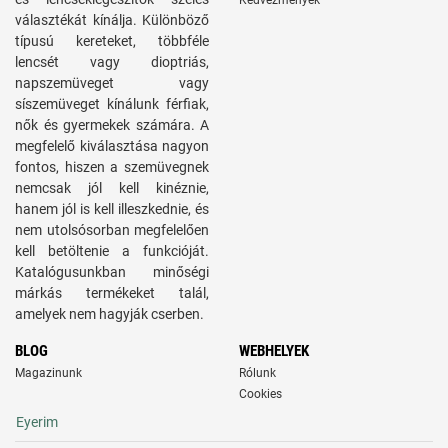
Kedvezmények
választékát kínálja. Különböző
típusú kereteket, többféle
lencsét vagy dioptriás,
napszemüveget vagy
síszemüveget kínálunk férfiak,
nők és gyermekek számára. A
megfelelő kiválasztása nagyon
fontos, hiszen a szemüvegnek
nemcsak jól kell kinéznie,
hanem jól is kell illeszkednie, és
nem utolsósorban megfelelően
kell betöltenie a funkcióját.
Katalógusunkban minőségi
márkás termékeket talál,
amelyek nem hagyják cserben.
BLOG
WEBHELYEK
Magazinunk
Rólunk
Cookies
Eyerim