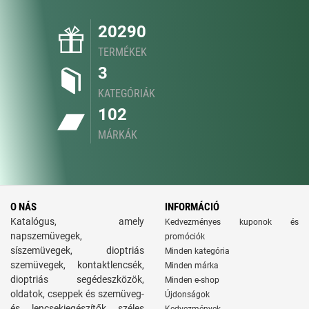
20290
TERMÉKEK
3
KATEGÓRIÁK
102
MÁRKÁK
O NÁS
INFORMÁCIÓ
Katalógus, amely
Kedvezményes kuponok és
napszemüvegek,
promóciók
síszemüvegek, dioptriás
Minden kategória
szemüvegek, kontaktlencsék,
Minden márka
dioptriás segédeszközök,
Minden e-shop
oldatok, cseppek és szemüveg-
Újdonságok
és lencsekiegészítők széles