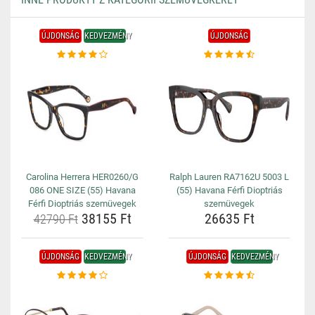
ÚJDONSÁG
KEDVEZMÉNY
ÚJDONSÁG
Carolina Herrera HER0260/G
Ralph Lauren RA7162U 5003 L
086 ONE SIZE (55) Havana
(55) Havana Férfi Dioptriás
Férfi Dioptriás szemüvegek
szemüvegek
38155 Ft
26635 Ft
42790 Ft
ÚJDONSÁG
KEDVEZMÉNY
ÚJDONSÁG
KEDVEZMÉNY