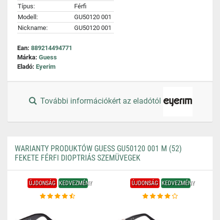
Típus:
Férfi
Modell:
GU50120 001
Nickname:
GU50120 001
Ean:
889214494771
Márka:
Guess
Eladó:
Eyerim
További információkért az eladótól
WARIANTY PRODUKTÓW GUESS GU50120 001 M (52)
FEKETE FÉRFI DIOPTRIÁS SZEMÜVEGEK
ÚJDONSÁG
KEDVEZMÉNY
ÚJDONSÁG
KEDVEZMÉNY