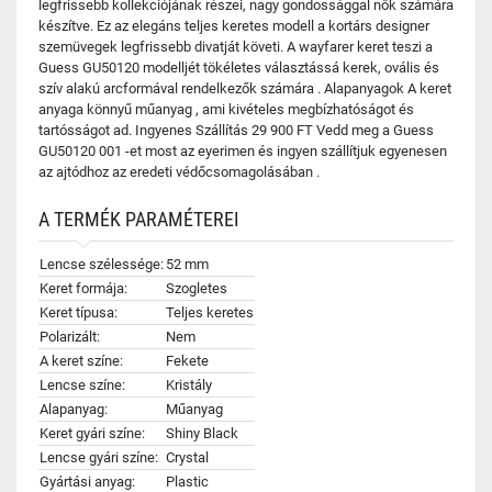
legfrissebb kollekciójának részei, nagy gondossággal nők számára
készítve. Ez az elegáns teljes keretes modell a kortárs designer
szemüvegek legfrissebb divatját követi. A wayfarer keret teszi a
Guess GU50120 modelljét tökéletes választássá kerek, ovális és
szív alakú arcformával rendelkezők számára . Alapanyagok A keret
anyaga könnyű műanyag , ami kivételes megbízhatóságot és
tartósságot ad. Ingyenes Szállítás 29 900 FT Vedd meg a Guess
GU50120 001 -et most az eyerimen és ingyen szállítjuk egyenesen
az ajtódhoz az eredeti védőcsomagolásában .
A TERMÉK PARAMÉTEREI
Lencse szélessége:
52 mm
Keret formája:
Szogletes
Keret típusa:
Teljes keretes
Polarizált:
Nem
A keret színe:
Fekete
Lencse színe:
Kristály
Alapanyag:
Műanyag
Keret gyári színe:
Shiny Black
Lencse gyári színe:
Crystal
Gyártási anyag:
Plastic