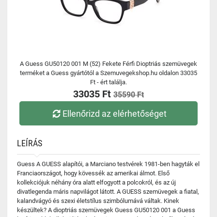
A Guess GU50120 001 M (52) Fekete Férfi Dioptriás szemüvegek
terméket a Guess gyártótól a Szemuvegekshop.hu oldalon 33035
Ft - ért találja.
33035 Ft
35590 Ft
Ellenőrizd az elérhetőséget
LEÍRÁS
Guess A GUESS alapítói, a Marciano testvérek 1981-ben hagyták el
Franciaországot, hogy kövessék az amerikai álmot. Első
kollekciójuk néhány óra alatt elfogyott a polcokról, és az új
divatlegenda máris napvilágot látott. A GUESS szemüvegek a fiatal,
kalandvágyó és szexi életstílus szimbólumává váltak. Kinek
készültek? A dioptriás szemüvegek Guess GU50120 001 a Guess