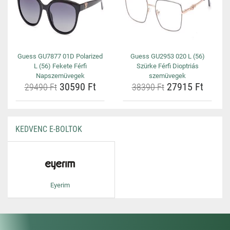
Guess GU7877 01D Polarized
Guess GU2953 020 L (56)
L (56) Fekete Férfi
Szürke Férfi Dioptriás
Napszemüvegek
szemüvegek
30590 Ft
27915 Ft
29490 Ft
38390 Ft
KEDVENC E-BOLTOK
Eyerim