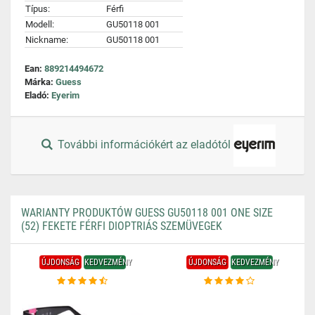
Típus:
Férfi
Modell:
GU50118 001
Nickname:
GU50118 001
Ean:
889214494672
Márka:
Guess
Eladó:
Eyerim
További információkért az eladótól
WARIANTY PRODUKTÓW GUESS GU50118 001 ONE SIZE
(52) FEKETE FÉRFI DIOPTRIÁS SZEMÜVEGEK
ÚJDONSÁG
KEDVEZMÉNY
ÚJDONSÁG
KEDVEZMÉNY