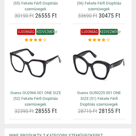
(55) Fekete Férfi Dioptriás
(56) Fekete Férfi Dioptriás
szemüvegek
szemüvegek
26555 Ft
30475 Ft
30190 Ft
33690 Ft
ÚJDONSÁG
KEDVEZMÉNY
ÚJDONSÁG
KEDVEZMÉNY
Guess GU2966 001 ONE SIZE
Guess GU50225 001 ONE
(52) Fekete Férfi Dioptriás
SIZE (51) Fekete Férfi
szemüvegek
Dioptriás szemüvegek
28555 Ft
28155 Ft
32390 Ft
28715 Ft
INNE PRODUKTY Z KATEGORII SZEMÜVEGKERET