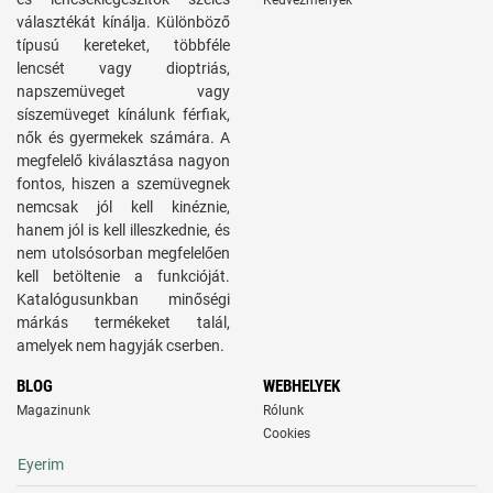
Kedvezmények
választékát kínálja. Különböző
típusú kereteket, többféle
lencsét vagy dioptriás,
napszemüveget vagy
síszemüveget kínálunk férfiak,
nők és gyermekek számára. A
megfelelő kiválasztása nagyon
fontos, hiszen a szemüvegnek
nemcsak jól kell kinéznie,
hanem jól is kell illeszkednie, és
nem utolsósorban megfelelően
kell betöltenie a funkcióját.
Katalógusunkban minőségi
márkás termékeket talál,
amelyek nem hagyják cserben.
BLOG
WEBHELYEK
Magazinunk
Rólunk
Cookies
Eyerim