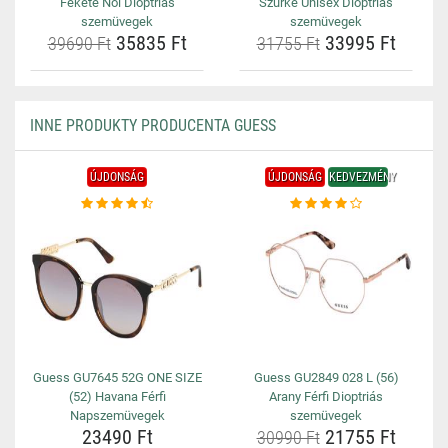
Fekete Női Dioptriás
Szürke Unisex Dioptriás
szemüvegek
szemüvegek
35835 Ft
33995 Ft
39690 Ft
31755 Ft
INNE PRODUKTY PRODUCENTA GUESS
ÚJDONSÁG
ÚJDONSÁG
KEDVEZMÉNY
Guess GU7645 52G ONE SIZE
Guess GU2849 028 L (56)
(52) Havana Férfi
Arany Férfi Dioptriás
Napszemüvegek
szemüvegek
23490 Ft
21755 Ft
30990 Ft