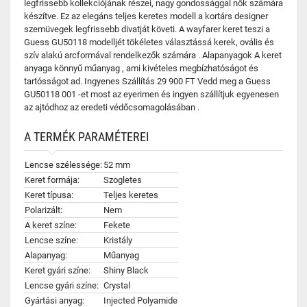
legfrissebb kollekciójának részei, nagy gondossággal nők számára
készítve. Ez az elegáns teljes keretes modell a kortárs designer
szemüvegek legfrissebb divatját követi. A wayfarer keret teszi a
Guess GU50118 modelljét tökéletes választássá kerek, ovális és
szív alakú arcformával rendelkezők számára . Alapanyagok A keret
anyaga könnyű műanyag , ami kivételes megbízhatóságot és
tartósságot ad. Ingyenes Szállítás 29 900 FT Vedd meg a Guess
GU50118 001 -et most az eyerimen és ingyen szállítjuk egyenesen
az ajtódhoz az eredeti védőcsomagolásában .
A TERMÉK PARAMÉTEREI
Lencse szélessége:
52 mm
Keret formája:
Szogletes
Keret típusa:
Teljes keretes
Polarizált:
Nem
A keret színe:
Fekete
Lencse színe:
Kristály
Alapanyag:
Műanyag
Keret gyári színe:
Shiny Black
Lencse gyári színe:
Crystal
Gyártási anyag:
Injected Polyamide