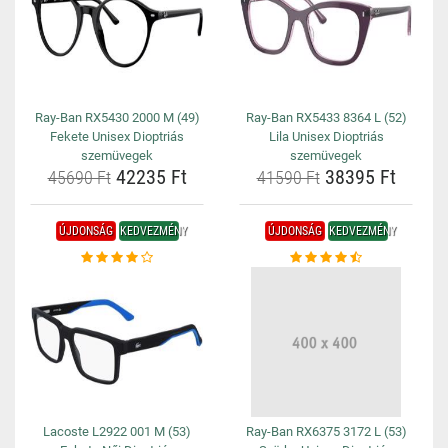
Ray-Ban RX5430 2000 M (49)
Ray-Ban RX5433 8364 L (52)
Fekete Unisex Dioptriás
Lila Unisex Dioptriás
szemüvegek
szemüvegek
42235 Ft
38395 Ft
45690 Ft
41590 Ft
ÚJDONSÁG
KEDVEZMÉNY
ÚJDONSÁG
KEDVEZMÉNY
Lacoste L2922 001 M (53)
Ray-Ban RX6375 3172 L (53)