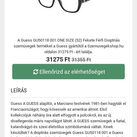
A Guess GU50118 001 ONE SIZE (52) Fekete Férfi Dioptriás
szemüvegek terméket a Guess gyártótól a Szemuvegekshop.hu
oldalon 31275 Ft - ért találja.
31275 Ft
31355 Ft
Ellenőrizd az elérhetőséget
LEÍRÁS
Guess A GUESS alapítói, a Marciano testvérek 1981-ben hagyták el
Franciaországot, hogy kövessék az amerikai álmot. Első
kollekciójuk néhány óra alatt elfogyott a polcokról, és az új
divatlegenda máris napvilágot látott. A GUESS szemüvegek a fiatal,
kalandvágyó és szexi életstílus szimbólumává váltak. Kinek
készültek? A dioptriás szemüvegek Guess GU50118 001 a Guess