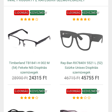
ÚJDONSÁG
KEDVEZMÉNY
ÚJDONSÁG
KEDVEZMÉNY
Timberland TB1841-H 002 M
Ray-Ban RX7840V 5521 L (52)
(54) Fekete Női Dioptriás
Szürke Unisex Dioptriás
szemüvegek
szemüvegek
24315 Ft
45755 Ft
28990 Ft
46715 Ft
ÚJDONSÁG
KEDVEZMÉNY
ÚJDONSÁG
KEDVEZMÉNY