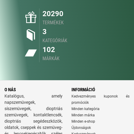
20290
TERMÉKEK
3
KATEGÓRIÁK
102
MÁRKÁK
O NÁS
INFORMÁCIÓ
Katalógus, amely
Kedvezményes kuponok és
napszemüvegek,
promóciók
síszemüvegek, dioptriás
Minden kategória
szemüvegek, kontaktlencsék,
Minden márka
dioptriás segédeszközök,
Minden e-shop
oldatok, cseppek és szemüveg-
Újdonságok
és lencsekiegészítők széles