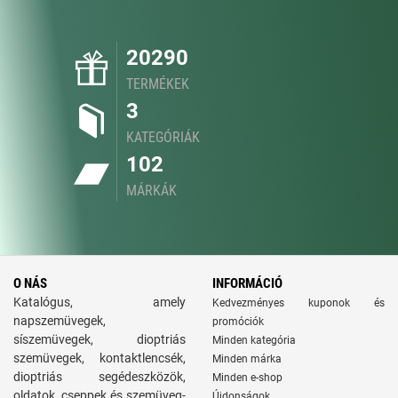
20290
TERMÉKEK
3
KATEGÓRIÁK
102
MÁRKÁK
O NÁS
INFORMÁCIÓ
Katalógus, amely
Kedvezményes kuponok és
napszemüvegek,
promóciók
síszemüvegek, dioptriás
Minden kategória
szemüvegek, kontaktlencsék,
Minden márka
dioptriás segédeszközök,
Minden e-shop
oldatok, cseppek és szemüveg-
Újdonságok