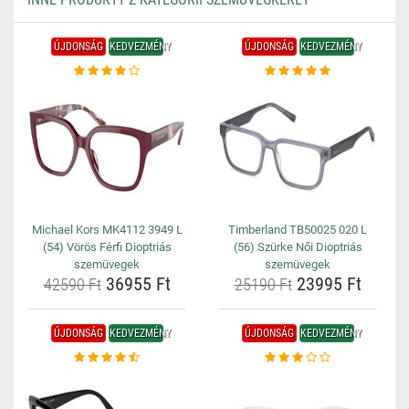
ÚJDONSÁG
KEDVEZMÉNY
ÚJDONSÁG
KEDVEZMÉNY
Michael Kors MK4112 3949 L
Timberland TB50025 020 L
(54) Vörös Férfi Dioptriás
(56) Szürke Női Dioptriás
szemüvegek
szemüvegek
36955 Ft
23995 Ft
42590 Ft
25190 Ft
ÚJDONSÁG
KEDVEZMÉNY
ÚJDONSÁG
KEDVEZMÉNY