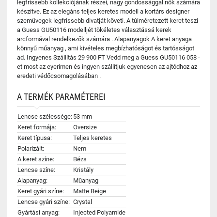
legfrissebb kollekciójának részei, nagy gondossággal nők számára
készítve. Ez az elegáns teljes keretes modell a kortárs designer
szemüvegek legfrissebb divatját követi. A túlméretezett keret teszi
a Guess GU50116 modelljét tökéletes választássá kerek
arcformával rendelkezők számára . Alapanyagok A keret anyaga
könnyű műanyag , ami kivételes megbízhatóságot és tartósságot
ad. Ingyenes Szállítás 29 900 FT Vedd meg a Guess GU50116 058 -
et most az eyerimen és ingyen szállítjuk egyenesen az ajtódhoz az
eredeti védőcsomagolásában .
A TERMÉK PARAMÉTEREI
Lencse szélessége:
53 mm
Keret formája:
Oversize
Keret típusa:
Teljes keretes
Polarizált:
Nem
A keret színe:
Bézs
Lencse színe:
Kristály
Alapanyag:
Műanyag
Keret gyári színe:
Matte Beige
Lencse gyári színe:
Crystal
Gyártási anyag:
Injected Polyamide