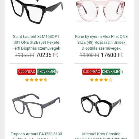
Saint Laurent SLM103OPT
Kohe by eyerim Alex Pink ONE
001 ONE SIZE (58) Fekete
SIZE (48) Rózsaszín Unisex
Férfi Dioptriás szemüvegek
Dioptriás szemüvegek
70235 Ft
17600 Ft
79355 Ft
19000 Ft
ÚJDONSÁG
KEDVEZMÉNY
ÚJDONSÁG
KEDVEZMÉNY
Emporio Armani EA3233 6103
Michael Kors Seaside