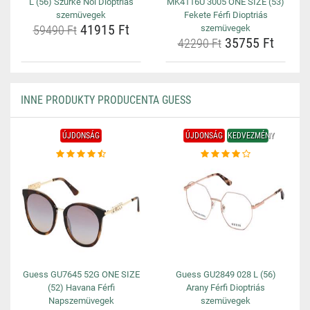
L (56) Szürke Női Dioptriás
MK4116U 3005 ONE SIZE (53)
szemüvegek
Fekete Férfi Dioptriás
41915 Ft
59490 Ft
szemüvegek
35755 Ft
42290 Ft
INNE PRODUKTY PRODUCENTA GUESS
ÚJDONSÁG
ÚJDONSÁG
KEDVEZMÉNY
Guess GU7645 52G ONE SIZE
Guess GU2849 028 L (56)
(52) Havana Férfi
Arany Férfi Dioptriás
Napszemüvegek
szemüvegek