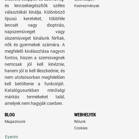
és lencsekiegészítők széles
Kedvezmények
választékát kínálja. Különböző
típusú kereteket, többféle
lencsét vagy dioptriás,
napszemüveget vagy
síszemüveget kínálunk férfiak,
nők és gyermekek számára. A
megfelelő kiválasztása nagyon
fontos, hiszen a szemüvegnek
nemcsak jól kell kinéznie,
hanem jól is kell illeszkednie, és
nem utolsósorban megfelelően
kell betöltenie a funkcióját.
Katalógusunkban minőségi
márkás termékeket talál,
amelyek nem hagyják cserben.
BLOG
WEBHELYEK
Magazinunk
Rólunk
Cookies
Eyerim