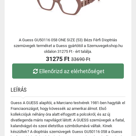
A Guess GU50116 058 ONE SIZE (53) Bézs Férfi Dioptriás
szemüvegek terméket a Guess gyártótól a Szemuvegekshop.hu
oldalon 31275 Ft - ért találja.
31275 Ft
33690 Ft
Ellenőrizd az elérhetőséget
LEÍRÁS
Guess A GUESS alapítói, a Marciano testvérek 1981-ben hagyták el
Franciaországot, hogy kövessék az amerikai álmot. Első
kollekciójuk néhány óra alatt elfogyott a polcokról, és az új
divatlegenda máris napvilágot látott. A GUESS szemüvegek a fiatal,
kalandvágyó és szexi életstílus szimbólumává váltak. Kinek
készültek? A dioptriás szemüvegek Guess GU50116 058 a Guess