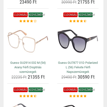
23490 Ft
21755 Ft
30990 Ft
ÚJDONSÁG
KEDVEZMÉNY
ÚJDONSÁG
KEDVEZMÉNY
Guess GU2914 032 M (54)
Guess GU7877 01D Polarized
Arany Férfi Dioptriás
L (56) Fekete Férfi
szemüvegek
Napszemüvegek
21355 Ft
30590 Ft
22235 Ft
29490 Ft
ÚJDONSÁG
KEDVEZMÉNY
ÚJDONSÁG
KEDVEZMÉNY