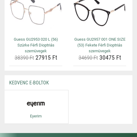
Guess GU2953 020 L (56)
Guess GU2957 001 ONE SIZE
Szürke Férfi Dioptriás
(53) Fekete Férfi Dioptriás
szemüvegek
szemüvegek
27915 Ft
30475 Ft
38390 Ft
34690 Ft
KEDVENC E-BOLTOK
Eyerim