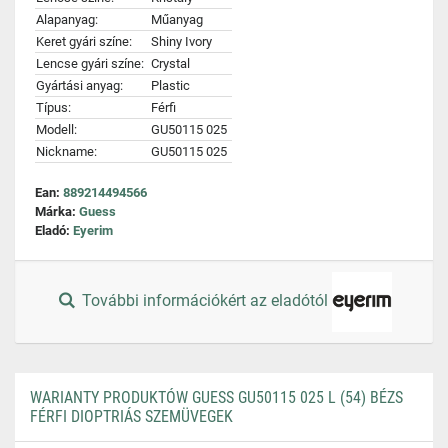
Alapanyag:
Műanyag
Keret gyári színe:
Shiny Ivory
Lencse gyári színe:
Crystal
Gyártási anyag:
Plastic
Típus:
Férfi
Modell:
GU50115 025
Nickname:
GU50115 025
Ean:
889214494566
Márka:
Guess
Eladó:
Eyerim
További információkért az eladótól
WARIANTY PRODUKTÓW GUESS GU50115 025 L (54) BÉZS
FÉRFI DIOPTRIÁS SZEMÜVEGEK