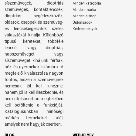
síszemüvegek, dioptriás
Minden kategória
szemüvegek, kontaktlencsék,
Minden márka
dioptriás segédeszközök,
Minden e-shop
oldatok, cseppek és szemüveg-
Újdonságok
és lencsekiegészítők széles
Kedvezmények
választékát kínálja. Különböző
típusú kereteket, többféle
lencsét vagy dioptriás,
napszemüveget vagy
síszemüveget kínálunk férfiak,
nők és gyermekek számára. A
megfelelő kiválasztása nagyon
fontos, hiszen a szemüvegnek
nemcsak jól kell kinéznie,
hanem jól is kell illeszkednie, és
nem utolsósorban megfelelően
kell betöltenie a funkcióját.
Katalógusunkban minőségi
márkás termékeket talál,
amelyek nem hagyják cserben.
BLOG
WEBHELYEK