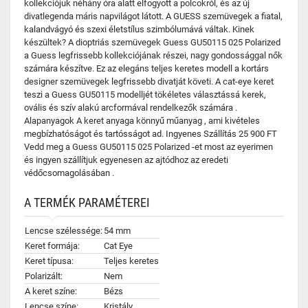
kollekciójuk néhány óra alatt elfogyott a polcokról, és az új
divatlegenda máris napvilágot látott. A GUESS szemüvegek a fiatal,
kalandvágyó és szexi életstílus szimbólumává váltak. Kinek
készültek? A dioptriás szemüvegek Guess GU50115 025 Polarized
a Guess legfrissebb kollekciójának részei, nagy gondossággal nők
számára készítve. Ez az elegáns teljes keretes modell a kortárs
designer szemüvegek legfrissebb divatját követi. A cat-eye keret
teszi a Guess GU50115 modelljét tökéletes választássá kerek,
ovális és szív alakú arcformával rendelkezők számára .
Alapanyagok A keret anyaga könnyű műanyag , ami kivételes
megbízhatóságot és tartósságot ad. Ingyenes Szállítás 25 900 FT
Vedd meg a Guess GU50115 025 Polarized -et most az eyerimen
és ingyen szállítjuk egyenesen az ajtódhoz az eredeti
védőcsomagolásában .
A TERMÉK PARAMÉTEREI
Lencse szélessége:
54 mm
Keret formája:
Cat Eye
Keret típusa:
Teljes keretes
Polarizált:
Nem
A keret színe:
Bézs
Lencse színe:
Kristály