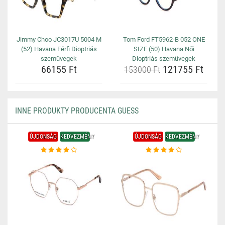
Jimmy Choo JC3017U 5004 M
Tom Ford FT5962-B 052 ONE
(52) Havana Férfi Dioptriás
SIZE (50) Havana Női
szemüvegek
Dioptriás szemüvegek
66155 Ft
121755 Ft
153000 Ft
INNE PRODUKTY PRODUCENTA GUESS
ÚJDONSÁG
KEDVEZMÉNY
ÚJDONSÁG
KEDVEZMÉNY