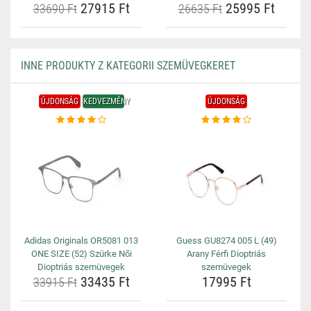
27915 Ft
25995 Ft
33690 Ft
26635 Ft
INNE PRODUKTY Z KATEGORII SZEMÜVEGKERET
ÚJDONSÁG
KEDVEZMÉNY
ÚJDONSÁG
Adidas Originals OR5081 013
Guess GU8274 005 L (49)
ONE SIZE (52) Szürke Női
Arany Férfi Dioptriás
Dioptriás szemüvegek
szemüvegek
33435 Ft
17995 Ft
33915 Ft