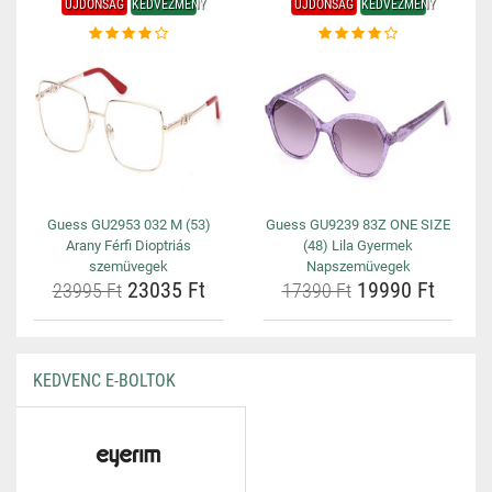
ÚJDONSÁG
KEDVEZMÉNY
ÚJDONSÁG
KEDVEZMÉNY
Guess GU2953 032 M (53)
Guess GU9239 83Z ONE SIZE
Arany Férfi Dioptriás
(48) Lila Gyermek
szemüvegek
Napszemüvegek
23035 Ft
19990 Ft
23995 Ft
17390 Ft
KEDVENC E-BOLTOK