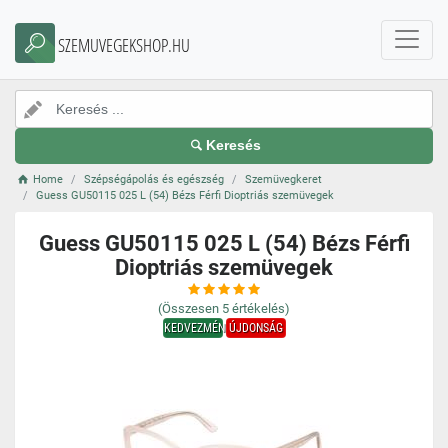
SZEMUVEGEKSHOP.HU
Keresés
Home
Szépségápolás és egészség
Szemüvegkeret
Guess GU50115 025 L (54) Bézs Férfi Dioptriás szemüvegek
Guess GU50115 025 L (54) Bézs Férfi
Dioptriás szemüvegek
(Összesen
5
értékelés)
KEDVEZMÉNY
ÚJDONSÁG