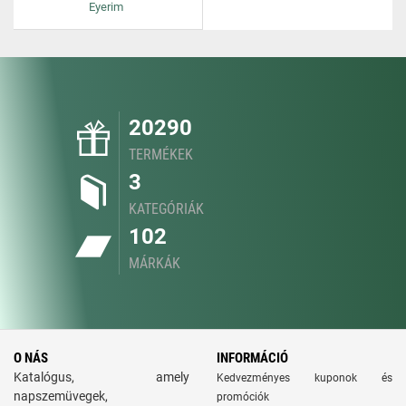
Eyerim
20290
TERMÉKEK
3
KATEGÓRIÁK
102
MÁRKÁK
O NÁS
INFORMÁCIÓ
Katalógus, amely
Kedvezményes kuponok és
napszemüvegek,
promóciók