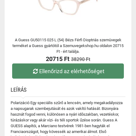
A Guess GU50115 025 L (54) Bézs Férfi Dioptriás szemüvegek
terméket a Guess gyártótól a Szemuvegekshop.hu oldalon 20715
Ft - ért találja.
20715 Ft
38290 Ft
Ellenőrizd az elérhetőséget
LEÍRÁS
Polarizáció Egy speciális szűrő a lencsén, amely megakadályozza
a napsugarak szembejutását és azok vakító hatását. Bizonyára
hasznát fogod venni, különösen a nyári időszakban, vezetéskor,
túrázáskor vagy akár vízi- és téli sportok űzése során. Guess A
GUESS alapítói, a Marciano testvérek 1981-ben hagyták el
Franciaországot, hogy kövessék az amerikai álmot. Első