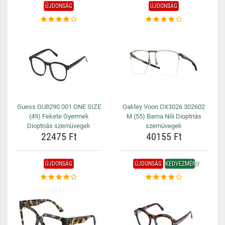
ÚJDONSÁG
ÚJDONSÁG
Guess GU8290 001 ONE SIZE
Oakley Voon OX3026 302602
(49) Fekete Gyermek
M (55) Barna Női Dioptriás
Dioptriás szemüvegek
szemüvegek
22475 Ft
40155 Ft
ÚJDONSÁG
ÚJDONSÁG
KEDVEZMÉNY