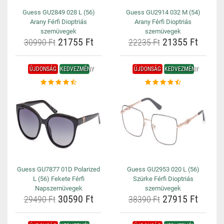
Guess GU2849 028 L (56)
Guess GU2914 032 M (54)
Arany Férfi Dioptriás
Arany Férfi Dioptriás
szemüvegek
szemüvegek
21755 Ft
21355 Ft
30990 Ft
22235 Ft
ÚJDONSÁG
KEDVEZMÉNY
ÚJDONSÁG
KEDVEZMÉNY
Guess GU7877 01D Polarized
Guess GU2953 020 L (56)
L (56) Fekete Férfi
Szürke Férfi Dioptriás
Napszemüvegek
szemüvegek
30590 Ft
27915 Ft
29490 Ft
38390 Ft