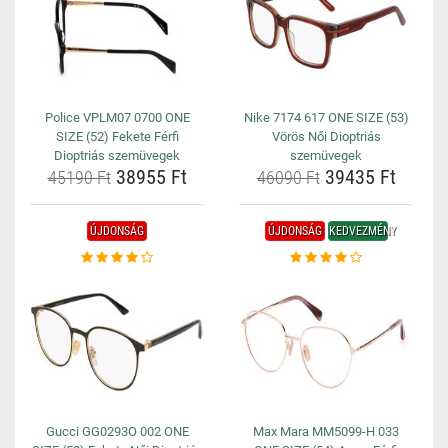
Police VPLM07 0700 ONE
Nike 7174 617 ONE SIZE (53)
SIZE (52) Fekete Férfi
Vörös Női Dioptriás
Dioptriás szemüvegek
szemüvegek
38955 Ft
39435 Ft
45190 Ft
46090 Ft
ÚJDONSÁG
ÚJDONSÁG
KEDVEZMÉNY
Gucci GG0293O 002 ONE
Max Mara MM5099-H 033