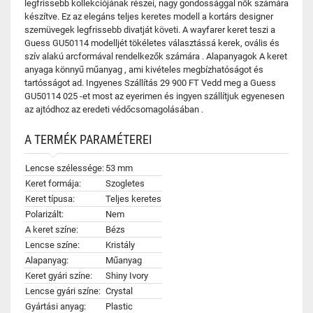
legfrissebb kollekciójának részei, nagy gondossággal nők számára
készítve. Ez az elegáns teljes keretes modell a kortárs designer
szemüvegek legfrissebb divatját követi. A wayfarer keret teszi a
Guess GU50114 modelljét tökéletes választássá kerek, ovális és
szív alakú arcformával rendelkezők számára . Alapanyagok A keret
anyaga könnyű műanyag , ami kivételes megbízhatóságot és
tartósságot ad. Ingyenes Szállítás 29 900 FT Vedd meg a Guess
GU50114 025 -et most az eyerimen és ingyen szállítjuk egyenesen
az ajtódhoz az eredeti védőcsomagolásában .
A TERMÉK PARAMÉTEREI
Lencse szélessége:
53 mm
Keret formája:
Szogletes
Keret típusa:
Teljes keretes
Polarizált:
Nem
A keret színe:
Bézs
Lencse színe:
Kristály
Alapanyag:
Műanyag
Keret gyári színe:
Shiny Ivory
Lencse gyári színe:
Crystal
Gyártási anyag:
Plastic