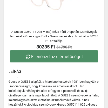
A Guess GU50114 025 M (53) Bézs Férfi Dioptriás szemüvegek
terméket a Guess gyártótól a Szemuvegekshop.hu oldalon 30235
Ft - ért találja.
30235 Ft
31790 Ft
Ellenőrizd az elérhetőséget
LEÍRÁS
Guess A GUESS alapítói, a Marciano testvérek 1981-ben hagyták el
Franciaországot, hogy kövessék az amerikai álmot. Első
kollekciójuk néhány óra alatt elfogyott a polcokról, és az új
divatlegenda máris napvilágot látott. A GUESS szemüvegek a fiatal,
kalandvágyó és szexi életstílus szimbólumává váltak. Kinek
készültek? A dioptriás szemüvegek Guess GU50114 025 a Guess