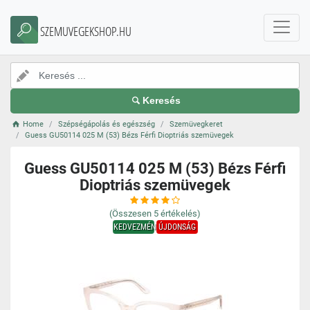
SZEMUVEGEKSHOP.HU
Keresés
Home
Szépségápolás és egészség
Szemüvegkeret
Guess GU50114 025 M (53) Bézs Férfi Dioptriás szemüvegek
Guess GU50114 025 M (53) Bézs Férfi
Dioptriás szemüvegek
(Összesen
5
értékelés)
KEDVEZMÉNY
ÚJDONSÁG