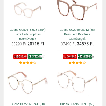
Guess GU50115 025 L (54)
Guess GU2910 059 M (55)
Bézs Férfi Dioptriás
Bézs Férfi Dioptriás
szemüvegek
szemüvegek
20715 Ft
34875 Ft
38290 Ft
37490 Ft
ÚJDONSÁG
KEDVEZMÉNY
ÚJDONSÁG
KEDVEZMÉNY
Guess GU2725 074 L (50)
Guess GU2953 059 L (56)