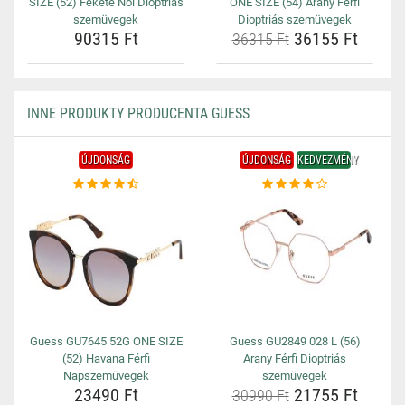
SIZE (52) Fekete Női Dioptriás
ONE SIZE (54) Arany Férfi
szemüvegek
Dioptriás szemüvegek
90315 Ft
36155 Ft
36315 Ft
INNE PRODUKTY PRODUCENTA GUESS
ÚJDONSÁG
ÚJDONSÁG
KEDVEZMÉNY
Guess GU7645 52G ONE SIZE
Guess GU2849 028 L (56)
(52) Havana Férfi
Arany Férfi Dioptriás
Napszemüvegek
szemüvegek
23490 Ft
21755 Ft
30990 Ft