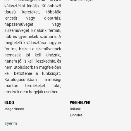
Kedvezmények
választékát kínálja. Különböző
típusú kereteket, többféle
lencsét vagy dioptriás,
napszemüveget vagy
síszemüveget kínálunk férfiak,
nők és gyermekek számára. A
megfelelő kiválasztása nagyon
fontos, hiszen a szemüvegnek
nemcsak jól kell kinéznie,
hanem jól is kell illeszkednie, és
nem utolsósorban megfelelően
kell betöltenie a funkcióját.
Katalógusunkban minőségi
márkás termékeket talál,
amelyek nem hagyják cserben.
BLOG
WEBHELYEK
Magazinunk
Rólunk
Cookies
Eyerim