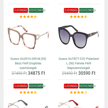
ÚJDONSÁG
KEDVEZMÉNY
ÚJDONSÁG
KEDVEZMÉNY
Guess GU2910 059 M (55)
Guess GU7877 01D Polarized
Bézs Férfi Dioptriás
L (56) Fekete Férfi
szemüvegek
Napszemüvegek
34875 Ft
30590 Ft
37490 Ft
29490 Ft
ÚJDONSÁG
KEDVEZMÉNY
ÚJDONSÁG
KEDVEZMÉNY