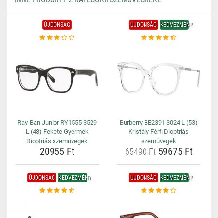
ÚJDONSÁG
ÚJDONSÁG
KEDVEZMÉNY
Ray-Ban Junior RY1555 3529
Burberry BE2391 3024 L (53)
L (48) Fekete Gyermek
Kristály Férfi Dioptriás
Dioptriás szemüvegek
szemüvegek
20955 Ft
59675 Ft
65490 Ft
ÚJDONSÁG
KEDVEZMÉNY
ÚJDONSÁG
KEDVEZMÉNY