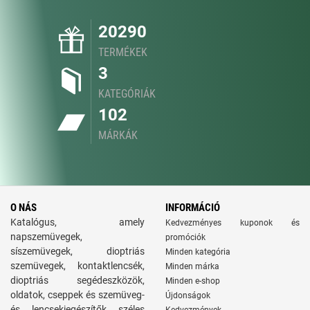
20290
TERMÉKEK
3
KATEGÓRIÁK
102
MÁRKÁK
O NÁS
INFORMÁCIÓ
Katalógus, amely
Kedvezményes kuponok és
napszemüvegek,
promóciók
síszemüvegek, dioptriás
Minden kategória
szemüvegek, kontaktlencsék,
Minden márka
dioptriás segédeszközök,
Minden e-shop
oldatok, cseppek és szemüveg-
Újdonságok
és lencsekiegészítők széles