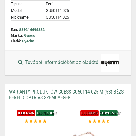
Típus:
Férfi
Modell:
GU50114 025
Nickname:
GU50114 025
Ean:
889214494382
Márka:
Guess
Eladó:
Eyerim
További információkért az eladótól
WARIANTY PRODUKTÓW GUESS GU50114 025 M (53) BÉZS
FÉRFI DIOPTRIÁS SZEMÜVEGEK
ÚJDONSÁG
KEDVEZMÉNY
ÚJDONSÁG
KEDVEZMÉNY