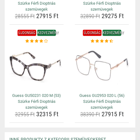
Szürke Férfi Dioptriás
Szürke Férfi Dioptriás
szemüvegek
szemüvegek
27915 Ft
29275 Ft
28555 Ft
32890 Ft
ÚJDONSÁG
KEDVEZMÉNY
ÚJDONSÁG
KEDVEZMÉNY
Guess GU50231 020 M (53)
Guess GU2953 020 L (56)
Szürke Férfi Dioptriás
Szürke Férfi Dioptriás
szemüvegek
szemüvegek
32315 Ft
27915 Ft
32955 Ft
38390 Ft
INNE PRODUKTY Z KATEGORII SZEMÜVEGKERET