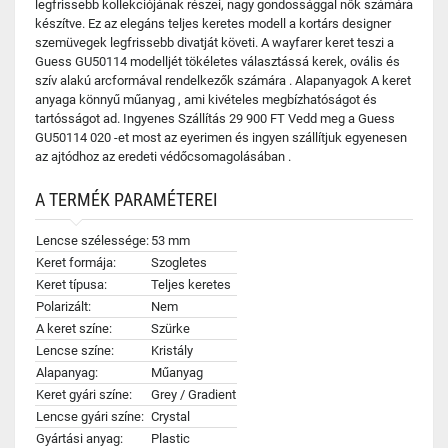
legfrissebb kollekciójának részei, nagy gondossággal nők számára
készítve. Ez az elegáns teljes keretes modell a kortárs designer
szemüvegek legfrissebb divatját követi. A wayfarer keret teszi a
Guess GU50114 modelljét tökéletes választássá kerek, ovális és
szív alakú arcformával rendelkezők számára . Alapanyagok A keret
anyaga könnyű műanyag , ami kivételes megbízhatóságot és
tartósságot ad. Ingyenes Szállítás 29 900 FT Vedd meg a Guess
GU50114 020 -et most az eyerimen és ingyen szállítjuk egyenesen
az ajtódhoz az eredeti védőcsomagolásában .
A TERMÉK PARAMÉTEREI
Lencse szélessége:
53 mm
Keret formája:
Szogletes
Keret típusa:
Teljes keretes
Polarizált:
Nem
A keret színe:
Szürke
Lencse színe:
Kristály
Alapanyag:
Műanyag
Keret gyári színe:
Grey / Gradient
Lencse gyári színe:
Crystal
Gyártási anyag:
Plastic