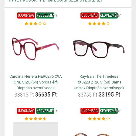
ÚJDONSÁG
KEDVEZMÉNY
ÚJDONSÁG
KEDVEZMÉNY
Carolina Herrera HER0275 C9A
Ray-Ban The Timeless
ONE SIZE (54) Vörös Férfi
RX5228 2126 S (50) Barna
Dioptriás szemüvegek
Unisex Dioptriás szemüvegek
36635 Ft
33195 Ft
38315 Ft
33755 Ft
ÚJDONSÁG
KEDVEZMÉNY
ÚJDONSÁG
KEDVEZMÉNY