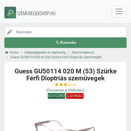
SZEMUVEGEKSHOP.HU
Keresés
Home
Szépségápolás és egészség
Szemüvegkeret
Guess GU50114 020 M (53) Szürke Férfi Dioptriás szemüvegek
Guess GU50114 020 M (53) Szürke
Férfi Dioptriás szemüvegek
(Összesen
4
értékelés)
KEDVEZMÉNY
ÚJDONSÁG