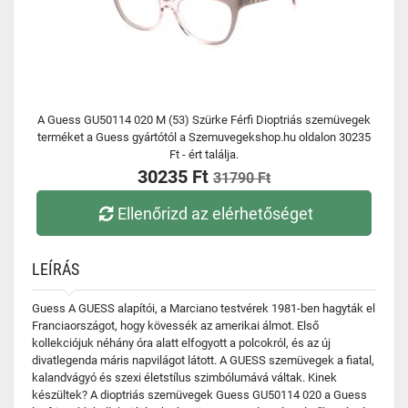
A Guess GU50114 020 M (53) Szürke Férfi Dioptriás szemüvegek
terméket a Guess gyártótól a Szemuvegekshop.hu oldalon 30235
Ft - ért találja.
30235 Ft
31790 Ft
Ellenőrizd az elérhetőséget
LEÍRÁS
Guess A GUESS alapítói, a Marciano testvérek 1981-ben hagyták el
Franciaországot, hogy kövessék az amerikai álmot. Első
kollekciójuk néhány óra alatt elfogyott a polcokról, és az új
divatlegenda máris napvilágot látott. A GUESS szemüvegek a fiatal,
kalandvágyó és szexi életstílus szimbólumává váltak. Kinek
készültek? A dioptriás szemüvegek Guess GU50114 020 a Guess