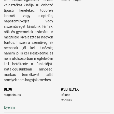
Kedvezmények
választékát kínálja. Különböző
típusú kereteket, többféle
lencsét vagy dioptriás,
napszemüveget vagy
síszemüveget kínálunk férfiak,
nők és gyermekek számára. A
megfelelő kiválasztása nagyon
fontos, hiszen a szemüvegnek
nemcsak jól kell kinéznie,
hanem jól is kell illeszkednie, és
nem utolsósorban megfelelően
kell betöltenie a funkcióját.
Katalógusunkban minőségi
márkás termékeket talál,
amelyek nem hagyják cserben.
BLOG
WEBHELYEK
Magazinunk
Rólunk
Cookies
Eyerim