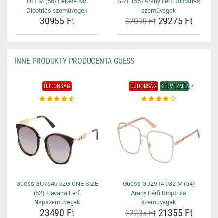
OIT M (56) Fekete Női
SIZE (55) Arany Férfi Dioptriás
Dioptriás szemüvegek
szemüvegek
30955 Ft
29275 Ft
32090 Ft
INNE PRODUKTY PRODUCENTA GUESS
ÚJDONSÁG
ÚJDONSÁG
KEDVEZMÉNY
Guess GU7645 52G ONE SIZE
Guess GU2914 032 M (54)
(52) Havana Férfi
Arany Férfi Dioptriás
Napszemüvegek
szemüvegek
23490 Ft
21355 Ft
22235 Ft