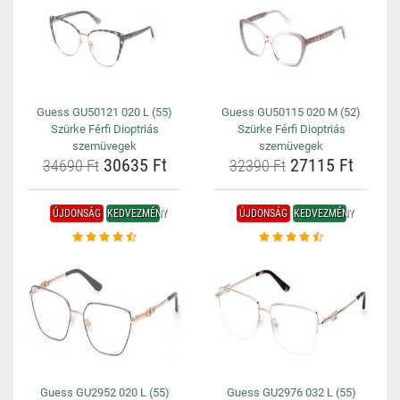
Guess GU50121 020 L (55)
Guess GU50115 020 M (52)
Szürke Férfi Dioptriás
Szürke Férfi Dioptriás
szemüvegek
szemüvegek
30635 Ft
27115 Ft
34690 Ft
32390 Ft
ÚJDONSÁG
KEDVEZMÉNY
ÚJDONSÁG
KEDVEZMÉNY
Guess GU2952 020 L (55)
Guess GU2976 032 L (55)