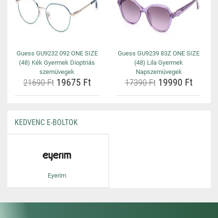
Guess GU9232 092 ONE SIZE
Guess GU9239 83Z ONE SIZE
(48) Kék Gyermek Dioptriás
(48) Lila Gyermek
szemüvegek
Napszemüvegek
19675 Ft
19990 Ft
21690 Ft
17390 Ft
KEDVENC E-BOLTOK
Eyerim