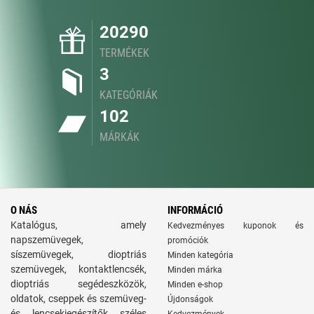
20290
TERMÉKEK
3
KATEGÓRIÁK
102
MÁRKÁK
O NÁS
INFORMÁCIÓ
Katalógus, amely
Kedvezményes kuponok és
napszemüvegek,
promóciók
síszemüvegek, dioptriás
Minden kategória
szemüvegek, kontaktlencsék,
Minden márka
dioptriás segédeszközök,
Minden e-shop
oldatok, cseppek és szemüveg-
Újdonságok
és lencsekiegészítők széles