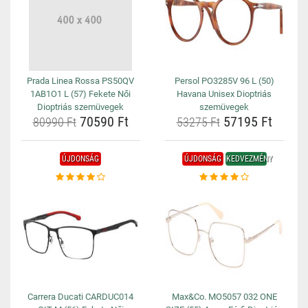
Prada Linea Rossa PS50QV
Persol PO3285V 96 L (50)
1AB1O1 L (57) Fekete Női
Havana Unisex Dioptriás
Dioptriás szemüvegek
szemüvegek
70590 Ft
57195 Ft
80990 Ft
53275 Ft
ÚJDONSÁG
ÚJDONSÁG
KEDVEZMÉNY
Carrera Ducati CARDUC014
Max&Co. MO5057 032 ONE