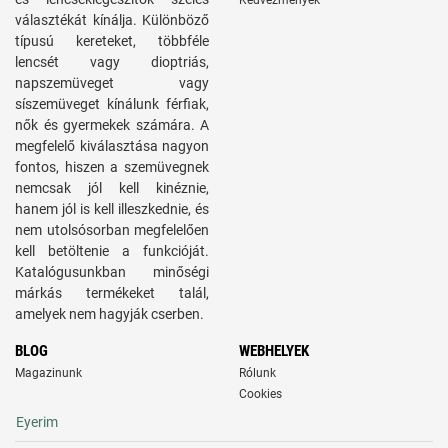
Kedvezmények
választékát kínálja. Különböző
típusú kereteket, többféle
lencsét vagy dioptriás,
napszemüveget vagy
síszemüveget kínálunk férfiak,
nők és gyermekek számára. A
megfelelő kiválasztása nagyon
fontos, hiszen a szemüvegnek
nemcsak jól kell kinéznie,
hanem jól is kell illeszkednie, és
nem utolsósorban megfelelően
kell betöltenie a funkcióját.
Katalógusunkban minőségi
márkás termékeket talál,
amelyek nem hagyják cserben.
BLOG
WEBHELYEK
Magazinunk
Rólunk
Cookies
Eyerim