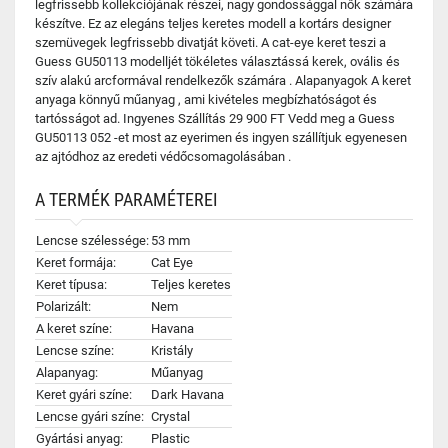
legfrissebb kollekciójának részei, nagy gondossággal nők számára
készítve. Ez az elegáns teljes keretes modell a kortárs designer
szemüvegek legfrissebb divatját követi. A cat-eye keret teszi a
Guess GU50113 modelljét tökéletes választássá kerek, ovális és
szív alakú arcformával rendelkezők számára . Alapanyagok A keret
anyaga könnyű műanyag , ami kivételes megbízhatóságot és
tartósságot ad. Ingyenes Szállítás 29 900 FT Vedd meg a Guess
GU50113 052 -et most az eyerimen és ingyen szállítjuk egyenesen
az ajtódhoz az eredeti védőcsomagolásában .
A TERMÉK PARAMÉTEREI
Lencse szélessége:
53 mm
Keret formája:
Cat Eye
Keret típusa:
Teljes keretes
Polarizált:
Nem
A keret színe:
Havana
Lencse színe:
Kristály
Alapanyag:
Műanyag
Keret gyári színe:
Dark Havana
Lencse gyári színe:
Crystal
Gyártási anyag:
Plastic