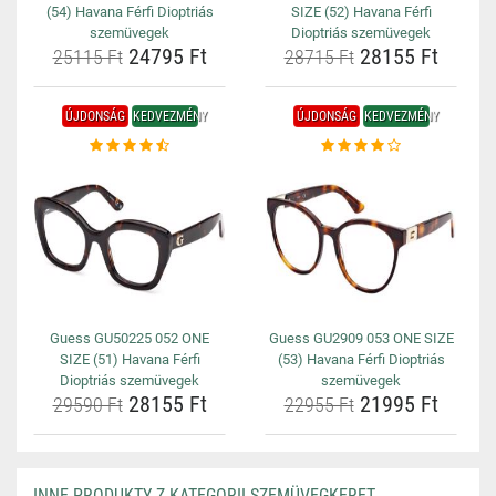
(54) Havana Férfi Dioptriás
SIZE (52) Havana Férfi
szemüvegek
Dioptriás szemüvegek
24795 Ft
28155 Ft
25115 Ft
28715 Ft
ÚJDONSÁG
KEDVEZMÉNY
ÚJDONSÁG
KEDVEZMÉNY
Guess GU50225 052 ONE
Guess GU2909 053 ONE SIZE
SIZE (51) Havana Férfi
(53) Havana Férfi Dioptriás
Dioptriás szemüvegek
szemüvegek
28155 Ft
21995 Ft
29590 Ft
22955 Ft
INNE PRODUKTY Z KATEGORII SZEMÜVEGKERET