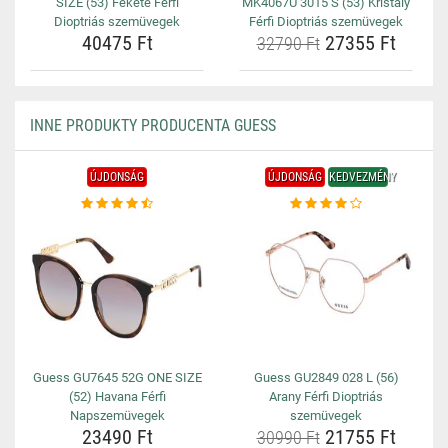
SIZE (53) Fekete Férfi
MK4067U 3015 S (53) Kristály
Dioptriás szemüvegek
Férfi Dioptriás szemüvegek
40475 Ft
27355 Ft
32790 Ft
INNE PRODUKTY PRODUCENTA GUESS
ÚJDONSÁG
ÚJDONSÁG
KEDVEZMÉNY
Guess GU7645 52G ONE SIZE
Guess GU2849 028 L (56)
(52) Havana Férfi
Arany Férfi Dioptriás
Napszemüvegek
szemüvegek
23490 Ft
21755 Ft
30990 Ft