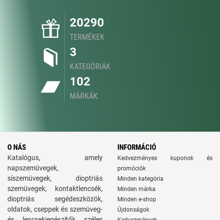
20290
TERMÉKEK
3
KATEGÓRIÁK
102
MÁRKÁK
O NÁS
INFORMÁCIÓ
Katalógus, amely
Kedvezményes kuponok és
napszemüvegek,
promóciók
síszemüvegek, dioptriás
Minden kategória
szemüvegek, kontaktlencsék,
Minden márka
dioptriás segédeszközök,
Minden e-shop
oldatok, cseppek és szemüveg-
Újdonságok
és lencsekiegészítők széles