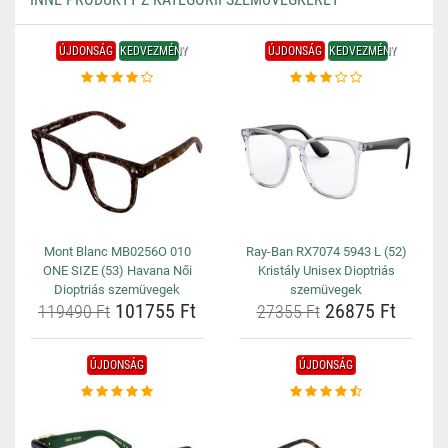
ÚJDONSÁG
KEDVEZMÉNY
ÚJDONSÁG
KEDVEZMÉNY
Mont Blanc MB0256O 010
Ray-Ban RX7074 5943 L (52)
ONE SIZE (53) Havana Női
Kristály Unisex Dioptriás
Dioptriás szemüvegek
szemüvegek
101755 Ft
26875 Ft
119490 Ft
27355 Ft
ÚJDONSÁG
ÚJDONSÁG