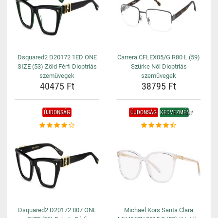
Dsquared2 D20172 1ED ONE
Carrera CFLEX05/G R80 L (59)
SIZE (53) Zöld Férfi Dioptriás
Szürke Női Dioptriás
szemüvegek
szemüvegek
40475 Ft
38795 Ft
ÚJDONSÁG
ÚJDONSÁG
KEDVEZMÉNY
Dsquared2 D20172 807 ONE
Michael Kors Santa Clara