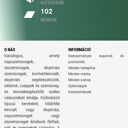
KATEGÓRIÁK
102
MÁRKÁK
O NÁS
INFORMÁCIÓ
Katalógus, amely
Kedvezményes kuponok és
napszemüvegek,
promóciók
síszemüvegek, dioptriás
Minden kategória
szemüvegek, kontaktlencsék,
Minden márka
dioptriás segédeszközök,
Minden e-shop
oldatok, cseppek és szemüveg-
Újdonságok
és lencsekiegészítők széles
Kedvezmények
választékát kínálja. Különböző
típusú kereteket, többféle
lencsét vagy dioptriás,
napszemüveget vagy
síszemüveget kínálunk férfiak,
nők és gyermekek számára. A