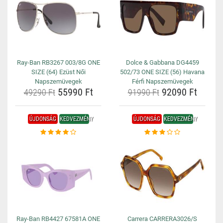
Ray-Ban RB3267 003/8G ONE
Dolce & Gabbana DG4459
SIZE (64) Ezüst Női
502/73 ONE SIZE (56) Havana
Napszemüvegek
Férfi Napszemüvegek
55990 Ft
92090 Ft
49290 Ft
91990 Ft
ÚJDONSÁG
KEDVEZMÉNY
ÚJDONSÁG
KEDVEZMÉNY
Ray-Ban RB4427 67581A ONE
Carrera CARRERA3026/S