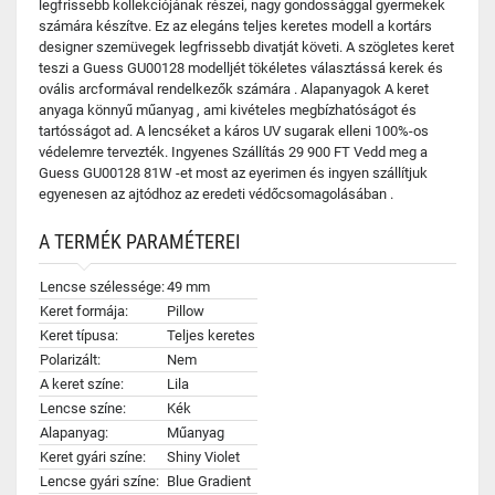
legfrissebb kollekciójának részei, nagy gondossággal gyermekek
számára készítve. Ez az elegáns teljes keretes modell a kortárs
designer szemüvegek legfrissebb divatját követi. A szögletes keret
teszi a Guess GU00128 modelljét tökéletes választássá kerek és
ovális arcformával rendelkezők számára . Alapanyagok A keret
anyaga könnyű műanyag , ami kivételes megbízhatóságot és
tartósságot ad. A lencséket a káros UV sugarak elleni 100%-os
védelemre tervezték. Ingyenes Szállítás 29 900 FT Vedd meg a
Guess GU00128 81W -et most az eyerimen és ingyen szállítjuk
egyenesen az ajtódhoz az eredeti védőcsomagolásában .
A TERMÉK PARAMÉTEREI
Lencse szélessége:
49 mm
Keret formája:
Pillow
Keret típusa:
Teljes keretes
Polarizált:
Nem
A keret színe:
Lila
Lencse színe:
Kék
Alapanyag:
Műanyag
Keret gyári színe:
Shiny Violet
Lencse gyári színe:
Blue Gradient