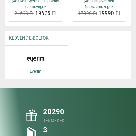
(48) Kék Gyermek Dioptriás
(48) Lila Gyermek
szemüvegek
Napszemüvegek
19675 Ft
19990 Ft
21690 Ft
17390 Ft
KEDVENC E-BOLTOK
Eyerim
20290
TERMÉKEK
3