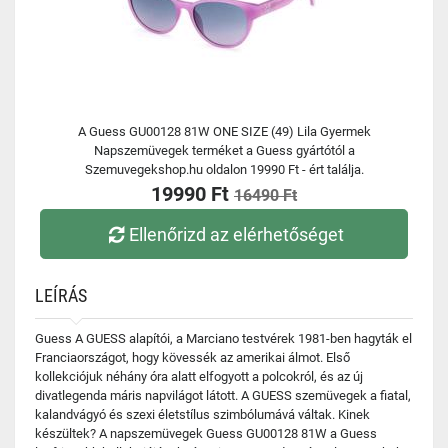
A Guess GU00128 81W ONE SIZE (49) Lila Gyermek
Napszemüvegek terméket a Guess gyártótól a
Szemuvegekshop.hu oldalon 19990 Ft - ért találja.
19990 Ft
16490 Ft
Ellenőrizd az elérhetőséget
LEÍRÁS
Guess A GUESS alapítói, a Marciano testvérek 1981-ben hagyták el
Franciaországot, hogy kövessék az amerikai álmot. Első
kollekciójuk néhány óra alatt elfogyott a polcokról, és az új
divatlegenda máris napvilágot látott. A GUESS szemüvegek a fiatal,
kalandvágyó és szexi életstílus szimbólumává váltak. Kinek
készültek? A napszemüvegek Guess GU00128 81W a Guess