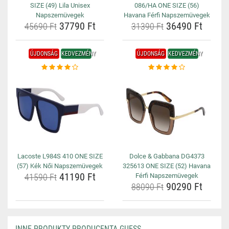
SIZE (49) Lila Unisex
086/HA ONE SIZE (56)
Napszemüvegek
Havana Férfi Napszemüvegek
37790 Ft
36490 Ft
45690 Ft
31390 Ft
ÚJDONSÁG
KEDVEZMÉNY
ÚJDONSÁG
KEDVEZMÉNY
Lacoste L984S 410 ONE SIZE
Dolce & Gabbana DG4373
(57) Kék Női Napszemüvegek
325613 ONE SIZE (52) Havana
41190 Ft
41590 Ft
Férfi Napszemüvegek
90290 Ft
88090 Ft
INNE PRODUKTY PRODUCENTA GUESS