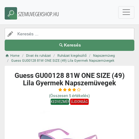
SZEMUVEGEKSHOP.HU
Keresés
Home
Divat és ruházat
Ruházat kiegészítő
Napszemüveg
Guess GU00128 81W ONE SIZE (49) Lila Gyermek Napszemüvegek
Guess GU00128 81W ONE SIZE (49)
Lila Gyermek Napszemüvegek
(Összesen
5
értékelés)
KEDVEZMÉNY
ÚJDONSÁG