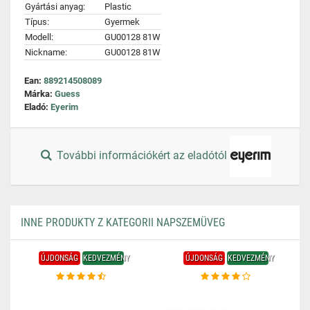
Gyártási anyag:
Plastic
Típus:
Gyermek
Modell:
GU00128 81W
Nickname:
GU00128 81W
Ean:
889214508089
Márka:
Guess
Eladó:
Eyerim
További információkért az eladótól
INNE PRODUKTY Z KATEGORII NAPSZEMÜVEG
ÚJDONSÁG
KEDVEZMÉNY
ÚJDONSÁG
KEDVEZMÉNY