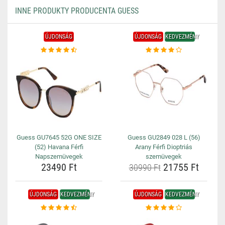
INNE PRODUKTY PRODUCENTA GUESS
ÚJDONSÁG
ÚJDONSÁG
KEDVEZMÉNY
Guess GU7645 52G ONE SIZE
Guess GU2849 028 L (56)
(52) Havana Férfi
Arany Férfi Dioptriás
Napszemüvegek
szemüvegek
23490 Ft
21755 Ft
30990 Ft
ÚJDONSÁG
KEDVEZMÉNY
ÚJDONSÁG
KEDVEZMÉNY