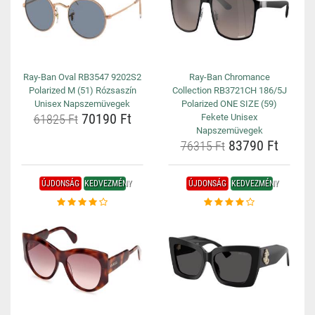
Ray-Ban Oval RB3547 9202S2
Ray-Ban Chromance
Polarized M (51) Rózsaszín
Collection RB3721CH 186/5J
Unisex Napszemüvegek
Polarized ONE SIZE (59)
70190 Ft
61825 Ft
Fekete Unisex
Napszemüvegek
83790 Ft
76315 Ft
ÚJDONSÁG
KEDVEZMÉNY
ÚJDONSÁG
KEDVEZMÉNY