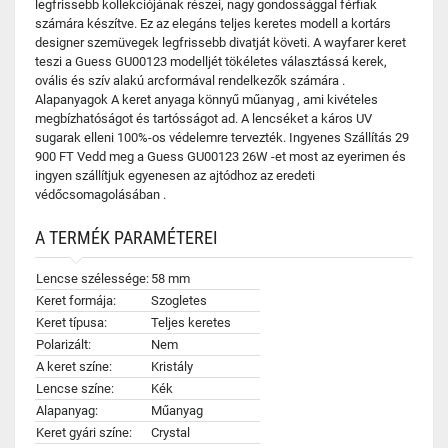
legfrissebb kollekciójának részei, nagy gondossággal férfiak
számára készítve. Ez az elegáns teljes keretes modell a kortárs
designer szemüvegek legfrissebb divatját követi. A wayfarer keret
teszi a Guess GU00123 modelljét tökéletes választássá kerek,
ovális és szív alakú arcformával rendelkezők számára .
Alapanyagok A keret anyaga könnyű műanyag , ami kivételes
megbízhatóságot és tartósságot ad. A lencséket a káros UV
sugarak elleni 100%-os védelemre tervezték. Ingyenes Szállítás 29
900 FT Vedd meg a Guess GU00123 26W -et most az eyerimen és
ingyen szállítjuk egyenesen az ajtódhoz az eredeti
védőcsomagolásában .
A TERMÉK PARAMÉTEREI
Lencse szélessége:
58 mm
Keret formája:
Szogletes
Keret típusa:
Teljes keretes
Polarizált:
Nem
A keret színe:
Kristály
Lencse színe:
Kék
Alapanyag:
Műanyag
Keret gyári színe:
Crystal