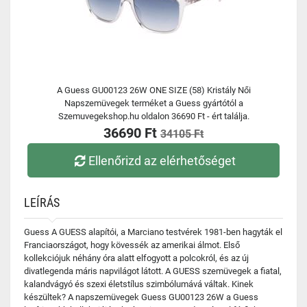
A Guess GU00123 26W ONE SIZE (58) Kristály Női
Napszemüvegek terméket a Guess gyártótól a
Szemuvegekshop.hu oldalon 36690 Ft - ért találja.
36690 Ft
34105 Ft
Ellenőrizd az elérhetőséget
LEÍRÁS
Guess A GUESS alapítói, a Marciano testvérek 1981-ben hagyták el
Franciaországot, hogy kövessék az amerikai álmot. Első
kollekciójuk néhány óra alatt elfogyott a polcokról, és az új
divatlegenda máris napvilágot látott. A GUESS szemüvegek a fiatal,
kalandvágyó és szexi életstílus szimbólumává váltak. Kinek
készültek? A napszemüvegek Guess GU00123 26W a Guess