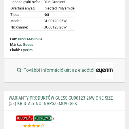
Lencse gyári színe:
Blue Gradient
Gyártási anyag:
Injected Polyamide
Típus:
Női
Modell:
GU00123 26W
Nickname:
GU00123 26W
Ean:
889214493934
Márka:
Guess
Eladó:
Eyerim
További információkért az eladótól
WARIANTY PRODUKTÓW GUESS GU00123 26W ONE SIZE
(58) KRISTÁLY NŐI NAPSZEMÜVEGEK
ÚJDONSÁG
KEDVEZMÉNY