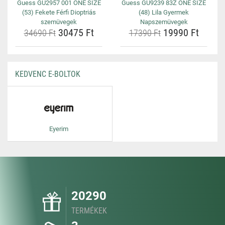
Guess GU2957 001 ONE SIZE
Guess GU9239 83Z ONE SIZE
(53) Fekete Férfi Dioptriás
(48) Lila Gyermek
szemüvegek
Napszemüvegek
30475 Ft
19990 Ft
34690 Ft
17390 Ft
KEDVENC E-BOLTOK
Eyerim
20290
TERMÉKEK