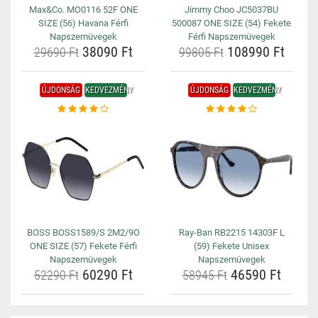
Max&Co. MO0116 52F ONE
Jimmy Choo JC5037BU
SIZE (56) Havana Férfi
500087 ONE SIZE (54) Fekete
Napszemüvegek
Férfi Napszemüvegek
38090 Ft
108990 Ft
29690 Ft
99805 Ft
ÚJDONSÁG
KEDVEZMÉNY
ÚJDONSÁG
KEDVEZMÉNY
BOSS BOSS1589/S 2M2/9O
Ray-Ban RB2215 14303F L
ONE SIZE (57) Fekete Férfi
(59) Fekete Unisex
Napszemüvegek
Napszemüvegek
60290 Ft
46590 Ft
52290 Ft
58945 Ft