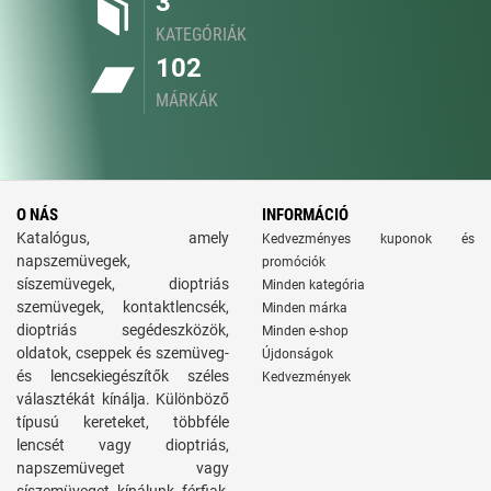
3
KATEGÓRIÁK
102
MÁRKÁK
O NÁS
INFORMÁCIÓ
Katalógus, amely
Kedvezményes kuponok és
napszemüvegek,
promóciók
síszemüvegek, dioptriás
Minden kategória
szemüvegek, kontaktlencsék,
Minden márka
dioptriás segédeszközök,
Minden e-shop
oldatok, cseppek és szemüveg-
Újdonságok
és lencsekiegészítők széles
Kedvezmények
választékát kínálja. Különböző
típusú kereteket, többféle
lencsét vagy dioptriás,
napszemüveget vagy