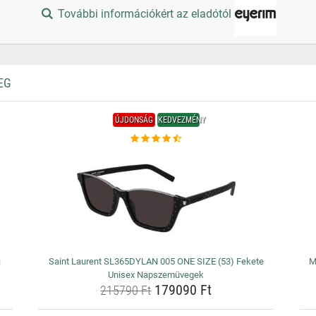
További információkért az eladótól
EG
ÚJDONSÁG
KEDVEZMÉNY
i
Saint Laurent SL365DYLAN 005 ONE SIZE (53) Fekete
M
Unisex Napszemüvegek
179090 Ft
215790 Ft