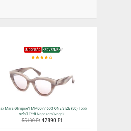
ÚJDONSÁG
KEDVEZMÉNY
ax Mara Glimpse1 MM0077 60G ONE SIZE (50) Több
színű Férfi Napszemüvegek
42890 Ft
55190 Ft