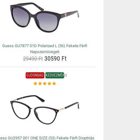
Guess GU7877 01D Polarized L (56) Fekete Férfi
Napszemüvegek
30590 Ft
29490 Ft
ÚJDONSÁG
KEDVEZMÉNY
ess GU2957 001 ONE SIZE (53) Fekete Férfi Dioptriás