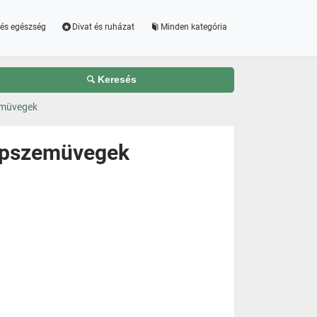
és egészség
Divat és ruházat
Minden kategória
Keresés
emüvegek
apszemüvegek