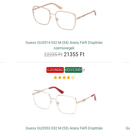
Guess GU2914 032 M (54) Arany Férfi Dioptriás
szemüvegek
21355 Ft
22235 Ft
ÚJDONSÁG
KEDVEZMÉNY
Guess GU2953 032 M (53) Arany Férfi Dioptriás
Gu