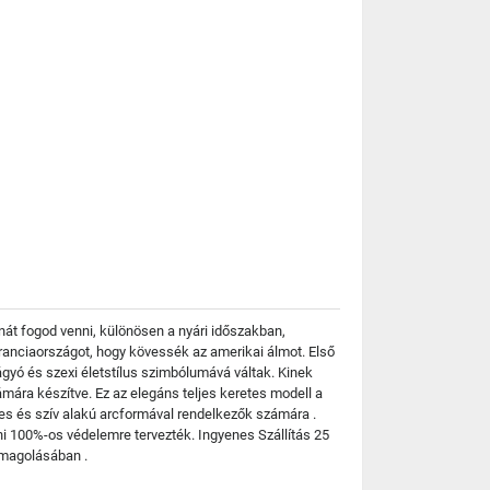
át fogod venni, különösen a nyári időszakban,
Franciaországot, hogy kövessék az amerikai álmot. Első
vágyó és szexi életstílus szimbólumává váltak. Kinek
ára készítve. Ez az elegáns teljes keretes modell a
tes és szív alakú arcformával rendelkezők számára .
i 100%-os védelemre tervezték. Ingyenes Szállítás 25
omagolásában .