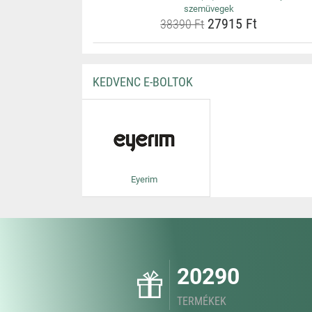
szemüvegek
27915 Ft
38390 Ft
KEDVENC E-BOLTOK
Eyerim
20290
TERMÉKEK