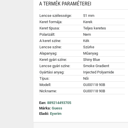
A TERMÉK PARAMÉTEREI
Lencse szélessége:
51 mm
Keret formája:
Kerek
Keret típusa:
Teljes keretes
Polarizált:
Nem
A keret színe:
Kék
Lencse színe:
Szürke
Alapanyag:
Műanyag
Keret gyári színe:
Shiny Blue
Lencse gyári színe:
Smoke Gradient
Gyártási anyag:
Injected Polyamide
Típus:
Női
Modell:
GU00118 90B
Nickname:
GU00118 90B
Ean:
889214493705
Márka:
Guess
Eladó:
Eyerim