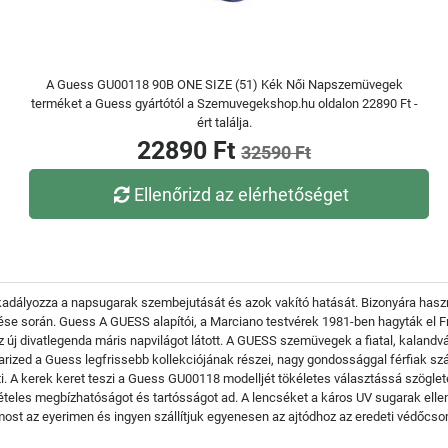
A Guess GU00118 90B ONE SIZE (51) Kék Női Napszemüvegek
terméket a Guess gyártótól a Szemuvegekshop.hu oldalon 22890 Ft -
ért találja.
22890 Ft
32590 Ft
Ellenőrizd az elérhetőséget
kadályozza a napsugarak szembejutását és azok vakító hatását. Bizonyára haszn
 űzése során. Guess A GUESS alapítói, a Marciano testvérek 1981-ben hagyták el 
 az új divatlegenda máris napvilágot látott. A GUESS szemüvegek a fiatal, kaland
ed a Guess legfrissebb kollekciójának részei, nagy gondossággal férfiak szám
i. A kerek keret teszi a Guess GU00118 modelljét tökéletes választássá szögle
eles megbízhatóságot és tartósságot ad. A lencséket a káros UV sugarak ellen
st az eyerimen és ingyen szállítjuk egyenesen az ajtódhoz az eredeti védőcs