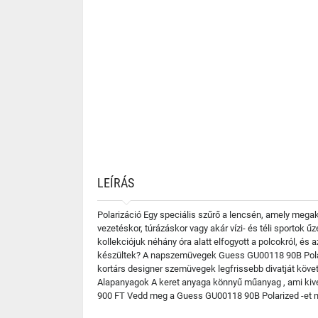
LEÍRÁS
Polarizáció Egy speciális szűrő a lencsén, amely mega
vezetéskor, túrázáskor vagy akár vízi- és téli sportok
kollekciójuk néhány óra alatt elfogyott a polcokról, és
készültek? A napszemüvegek Guess GU00118 90B Polariz
kortárs designer szemüvegek legfrissebb divatját követ
Alapanyagok A keret anyaga könnyű műanyag , ami kivét
900 FT Vedd meg a Guess GU00118 90B Polarized -et mo