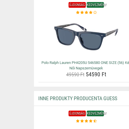
ÚJDONSÁG
KEDVEZMÉNY
Polo Ralph Lauren PH4205U 546580 ONE SIZE (56) K
Női Napszemüvegek
54590 Ft
49590 Ft
INNE PRODUKTY PRODUCENTA GUESS
ÚJDONSÁG
KEDVEZMÉNY