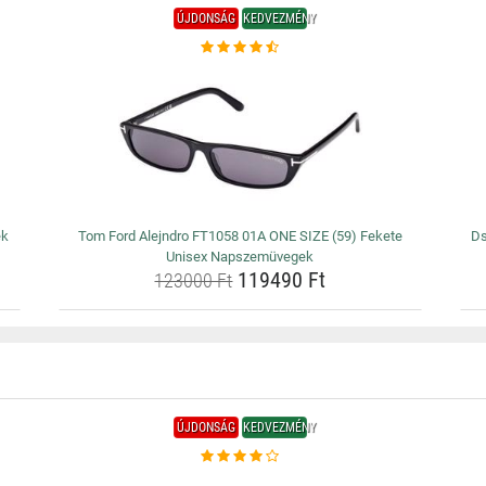
ÚJDONSÁG
KEDVEZMÉNY
ék
Tom Ford Alejndro FT1058 01A ONE SIZE (59) Fekete
Ds
Unisex Napszemüvegek
119490 Ft
123000 Ft
ÚJDONSÁG
KEDVEZMÉNY