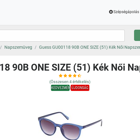
Szépségápolás 
Napszemüveg
Guess GU00118 90B ONE SIZE (51) Kék Női Napsz
18 90B ONE SIZE (51) Kék Női N
(Összesen
4
értékelés)
KEDVEZMÉNY
ÚJDONSÁG