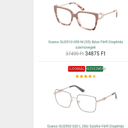
Guess GU2910 059 M (55) Bézs Férfi Dioptriás
szemüvegek
34875 Ft
37490 Ft
ÚJDONSÁG
KEDVEZMÉNY
Guess GU2953 020 L (56) Szürke Férfi Dioptriás