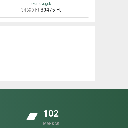
szemüvegek
30475 Ft
34690 Ft
102
MÁRKÁK