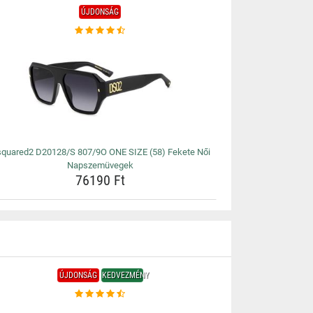
ÚJDONSÁG
quared2 D20128/S 807/9O ONE SIZE (58) Fekete Női
Napszemüvegek
76190 Ft
ÚJDONSÁG
KEDVEZMÉNY