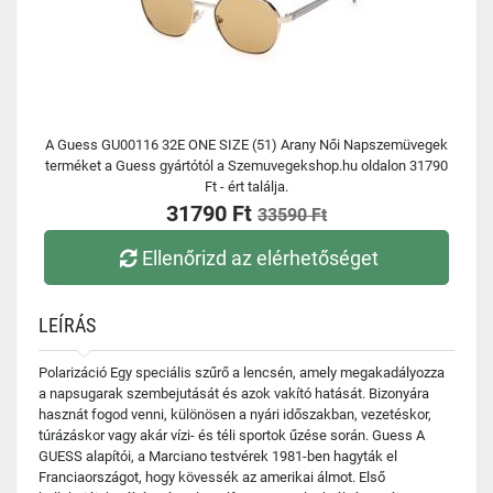
A Guess GU00116 32E ONE SIZE (51) Arany Női Napszemüvegek
terméket a Guess gyártótól a Szemuvegekshop.hu oldalon 31790
Ft - ért találja.
31790 Ft
33590 Ft
Ellenőrizd az elérhetőséget
LEÍRÁS
Polarizáció Egy speciális szűrő a lencsén, amely megakadályozza
a napsugarak szembejutását és azok vakító hatását. Bizonyára
hasznát fogod venni, különösen a nyári időszakban, vezetéskor,
túrázáskor vagy akár vízi- és téli sportok űzése során. Guess A
GUESS alapítói, a Marciano testvérek 1981-ben hagyták el
Franciaországot, hogy kövessék az amerikai álmot. Első