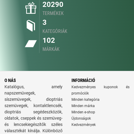
20290
TERMÉKEK
3
KATEGÓRIÁK
102
MÁRKÁK
O NÁS
INFORMÁCIÓ
Katalógus, amely
Kedvezményes kuponok és
napszemüvegek,
promóciók
síszemüvegek, dioptriás
Minden kategória
szemüvegek, kontaktlencsék,
Minden márka
dioptriás segédeszközök,
Minden e-shop
oldatok, cseppek és szemüveg-
Újdonságok
és lencsekiegészítők széles
Kedvezmények
választékát kínálja. Különböző