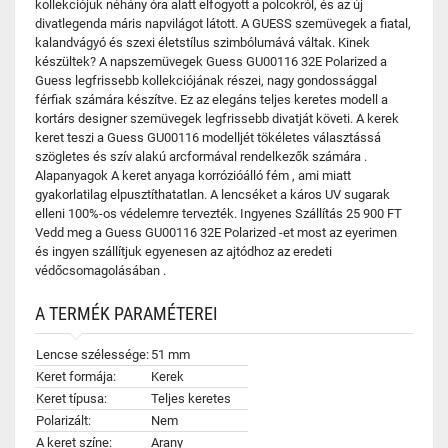
kollekciójuk néhány óra alatt elfogyott a polcokról, és az új
divatlegenda máris napvilágot látott. A GUESS szemüvegek a fiatal,
kalandvágyó és szexi életstílus szimbólumává váltak. Kinek
készültek? A napszemüvegek Guess GU00116 32E Polarized a
Guess legfrissebb kollekciójának részei, nagy gondossággal
férfiak számára készítve. Ez az elegáns teljes keretes modell a
kortárs designer szemüvegek legfrissebb divatját követi. A kerek
keret teszi a Guess GU00116 modelljét tökéletes választássá
szögletes és szív alakú arcformával rendelkezők számára .
Alapanyagok A keret anyaga korrózióálló fém , ami miatt
gyakorlatilag elpusztíthatatlan. A lencséket a káros UV sugarak
elleni 100%-os védelemre tervezték. Ingyenes Szállítás 25 900 FT
Vedd meg a Guess GU00116 32E Polarized -et most az eyerimen
és ingyen szállítjuk egyenesen az ajtódhoz az eredeti
védőcsomagolásában .
A TERMÉK PARAMÉTEREI
Lencse szélessége:
51 mm
Keret formája:
Kerek
Keret típusa:
Teljes keretes
Polarizált:
Nem
A keret színe:
Arany