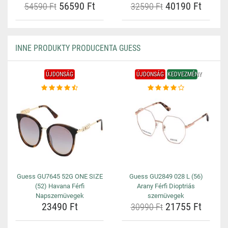
56590 Ft
40190 Ft
54590 Ft
32590 Ft
INNE PRODUKTY PRODUCENTA GUESS
ÚJDONSÁG
ÚJDONSÁG
KEDVEZMÉNY
Guess GU7645 52G ONE SIZE
Guess GU2849 028 L (56)
(52) Havana Férfi
Arany Férfi Dioptriás
Napszemüvegek
szemüvegek
23490 Ft
21755 Ft
30990 Ft