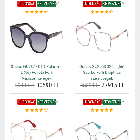
ÚJDONSÁG
KEDVEZMÉNY
ÚJDONSÁG
KEDVEZMÉNY
Guess GU7877 01D Polarized
Guess GU2953 020 L (56)
L (56) Fekete Férfi
Szürke Férfi Dioptriás
Napszemüvegek
szemüvegek
30590 Ft
27915 Ft
29490 Ft
38390 Ft
ÚJDONSÁG
KEDVEZMÉNY
ÚJDONSÁG
KEDVEZMÉNY