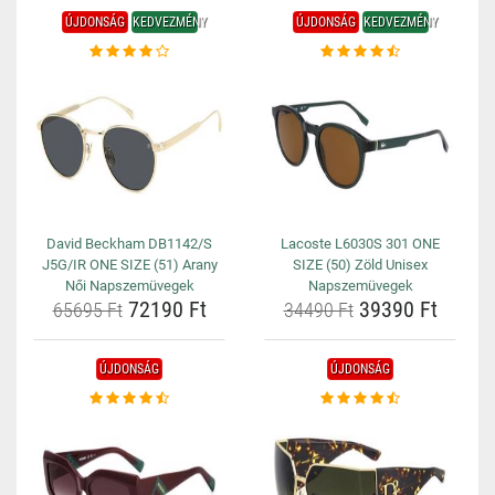
ÚJDONSÁG
KEDVEZMÉNY
ÚJDONSÁG
KEDVEZMÉNY
David Beckham DB1142/S
Lacoste L6030S 301 ONE
J5G/IR ONE SIZE (51) Arany
SIZE (50) Zöld Unisex
Női Napszemüvegek
Napszemüvegek
72190 Ft
39390 Ft
65695 Ft
34490 Ft
ÚJDONSÁG
ÚJDONSÁG