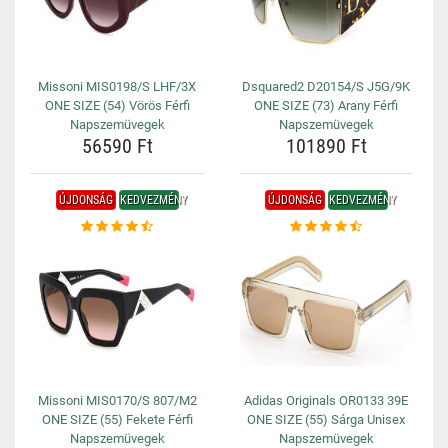
Missoni MIS0198/S LHF/3X
Dsquared2 D20154/S J5G/9K
ONE SIZE (54) Vörös Férfi
ONE SIZE (73) Arany Férfi
Napszemüvegek
Napszemüvegek
56590 Ft
101890 Ft
ÚJDONSÁG
KEDVEZMÉNY
ÚJDONSÁG
KEDVEZMÉNY
Missoni MIS0170/S 807/M2
Adidas Originals OR0133 39E
ONE SIZE (55) Fekete Férfi
ONE SIZE (55) Sárga Unisex
Napszemüvegek
Napszemüvegek