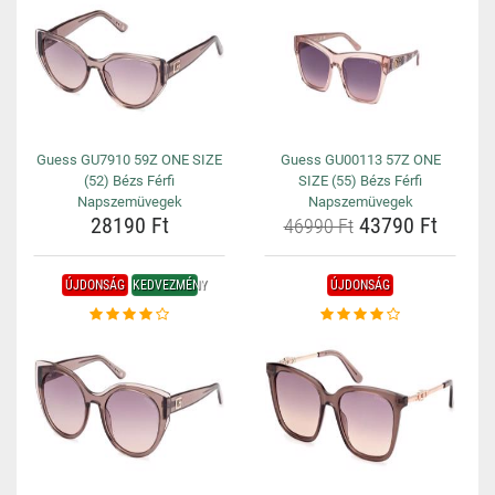
Guess GU7910 59Z ONE SIZE
Guess GU00113 57Z ONE
(52) Bézs Férfi
SIZE (55) Bézs Férfi
Napszemüvegek
Napszemüvegek
28190 Ft
43790 Ft
46990 Ft
ÚJDONSÁG
KEDVEZMÉNY
ÚJDONSÁG