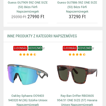
Guess GU7909 59Z ONE SIZE
Guess GU7886 59Z ONE SIZE
(53) Bézs Férfi
(53) Bézs Férfi
Napszemüvegek
Napszemüvegek
27990 Ft
37290 Ft
29390 Ft
INNE PRODUKTY Z KATEGORII NAPSZEMÜVEG
ÚJDONSÁG
KEDVEZMÉNY
ÚJDONSÁG
KEDVEZMÉNY
Oakley Sphaera OO9403
Ray-Ban Drifter RB0360S
940320 M (36) Szürke Unisex
954/31 ONE SIZE (57) Havana
Napszemüvegek
Unisex Napszemüvegek