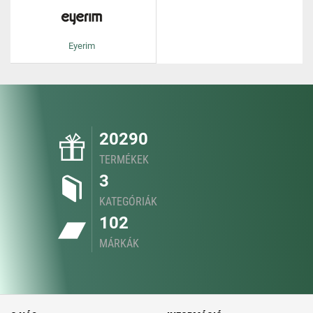
Eyerim
20290
TERMÉKEK
3
KATEGÓRIÁK
102
MÁRKÁK