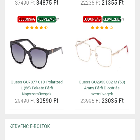
34875 Ft
21355 Ft
37490 Ft
22235 Ft
ÚJDONSÁG
KEDVEZMÉNY
ÚJDONSÁG
KEDVEZMÉNY
Guess GU7877 01D Polarized
Guess GU2953 032 M (53)
L (56) Fekete Férfi
Arany Férfi Dioptriás
Napszemüvegek
szemüvegek
30590 Ft
23035 Ft
29490 Ft
23995 Ft
KEDVENC E-BOLTOK