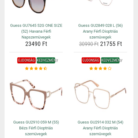
Guess GU7645 52G ONE SIZE
Guess GU2849 028 L (56)
(52) Havana Férfi
Arany Férfi Dioptriás
Napszemüvegek
szemüvegek
23490 Ft
21755 Ft
30990 Ft
ÚJDONSÁG
KEDVEZMÉNY
ÚJDONSÁG
KEDVEZMÉNY
Guess GU2910 059 M (55)
Guess GU2914 032 M (54)
Bézs Férfi Dioptriás
Arany Férfi Dioptriás
szemüvegek
szemüvegek