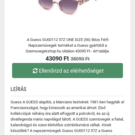
A Guess GU00112 57Z ONE SIZE (56) Bézs Férfi
Napszemüvegek terméket a Guess gyártótól a
Szemuvegekshop.hu oldalon 43090 Ft - ért találja.
43090 Ft
38090 Ft
Ellenőrizd az elérhetőséget
LEÍRÁS
Guess A GUESS alapítói, a Marciano testvérek 1981-ben hagyták el
Franciaországot, hogy kövessék az amerikai álmot. Első
kollekciójuk néhány óra alatt elfogyott a polcokról, és az új
divatlegenda máris napvilágot látott. A GUESS szemüvegek a fiatal,
kalandvágyó és szexi életstílus szimbólumává váltak. Kinek
készültek? A napszemüvegek Guess GU00112 57Z a Guess