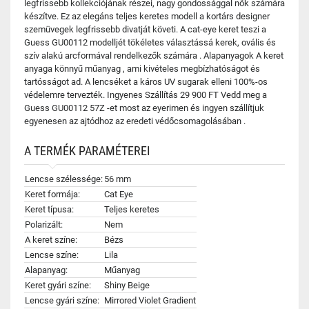
legfrissebb kollekciójának részei, nagy gondossággal nők számára
készítve. Ez az elegáns teljes keretes modell a kortárs designer
szemüvegek legfrissebb divatját követi. A cat-eye keret teszi a
Guess GU00112 modelljét tökéletes választássá kerek, ovális és
szív alakú arcformával rendelkezők számára . Alapanyagok A keret
anyaga könnyű műanyag , ami kivételes megbízhatóságot és
tartósságot ad. A lencséket a káros UV sugarak elleni 100%-os
védelemre tervezték. Ingyenes Szállítás 29 900 FT Vedd meg a
Guess GU00112 57Z -et most az eyerimen és ingyen szállítjuk
egyenesen az ajtódhoz az eredeti védőcsomagolásában .
A TERMÉK PARAMÉTEREI
Lencse szélessége:
56 mm
Keret formája:
Cat Eye
Keret típusa:
Teljes keretes
Polarizált:
Nem
A keret színe:
Bézs
Lencse színe:
Lila
Alapanyag:
Műanyag
Keret gyári színe:
Shiny Beige
Lencse gyári színe:
Mirrored Violet Gradient