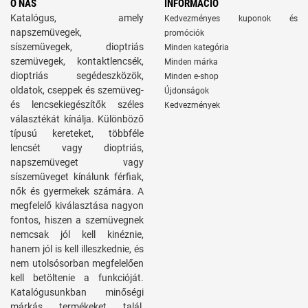
O NÁS
INFORMÁCIÓ
Katalógus, amely
Kedvezményes kuponok és
napszemüvegek,
promóciók
síszemüvegek, dioptriás
Minden kategória
szemüvegek, kontaktlencsék,
Minden márka
dioptriás segédeszközök,
Minden e-shop
oldatok, cseppek és szemüveg-
Újdonságok
és lencsekiegészítők széles
Kedvezmények
választékát kínálja. Különböző
típusú kereteket, többféle
lencsét vagy dioptriás,
napszemüveget vagy
síszemüveget kínálunk férfiak,
nők és gyermekek számára. A
megfelelő kiválasztása nagyon
fontos, hiszen a szemüvegnek
nemcsak jól kell kinéznie,
hanem jól is kell illeszkednie, és
nem utolsósorban megfelelően
kell betöltenie a funkcióját.
Katalógusunkban minőségi
márkás termékeket talál,