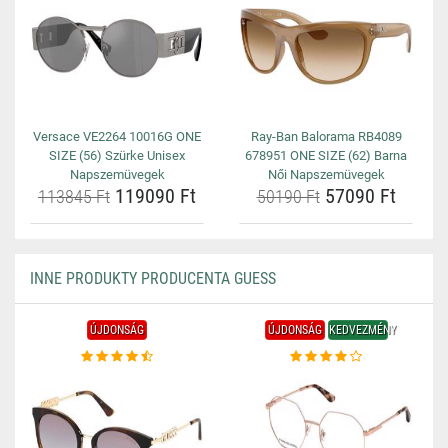
Versace VE2264 10016G ONE
Ray-Ban Balorama RB4089
SIZE (56) Szürke Unisex
678951 ONE SIZE (62) Barna
Napszemüvegek
Női Napszemüvegek
119090 Ft
57090 Ft
113845 Ft
50190 Ft
INNE PRODUKTY PRODUCENTA GUESS
ÚJDONSÁG
ÚJDONSÁG
KEDVEZMÉNY