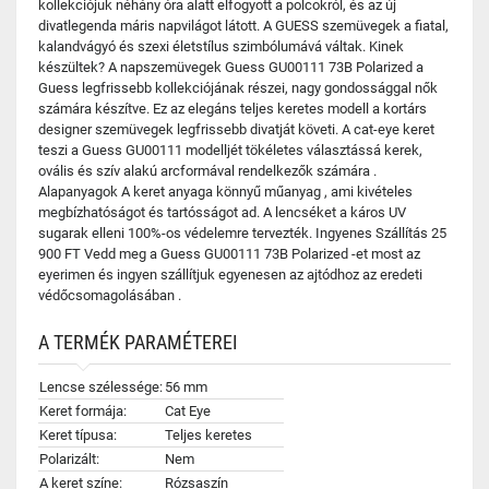
kollekciójuk néhány óra alatt elfogyott a polcokról, és az új
divatlegenda máris napvilágot látott. A GUESS szemüvegek a fiatal,
kalandvágyó és szexi életstílus szimbólumává váltak. Kinek
készültek? A napszemüvegek Guess GU00111 73B Polarized a
Guess legfrissebb kollekciójának részei, nagy gondossággal nők
számára készítve. Ez az elegáns teljes keretes modell a kortárs
designer szemüvegek legfrissebb divatját követi. A cat-eye keret
teszi a Guess GU00111 modelljét tökéletes választássá kerek,
ovális és szív alakú arcformával rendelkezők számára .
Alapanyagok A keret anyaga könnyű műanyag , ami kivételes
megbízhatóságot és tartósságot ad. A lencséket a káros UV
sugarak elleni 100%-os védelemre tervezték. Ingyenes Szállítás 25
900 FT Vedd meg a Guess GU00111 73B Polarized -et most az
eyerimen és ingyen szállítjuk egyenesen az ajtódhoz az eredeti
védőcsomagolásában .
A TERMÉK PARAMÉTEREI
Lencse szélessége:
56 mm
Keret formája:
Cat Eye
Keret típusa:
Teljes keretes
Polarizált:
Nem
A keret színe:
Rózsaszín