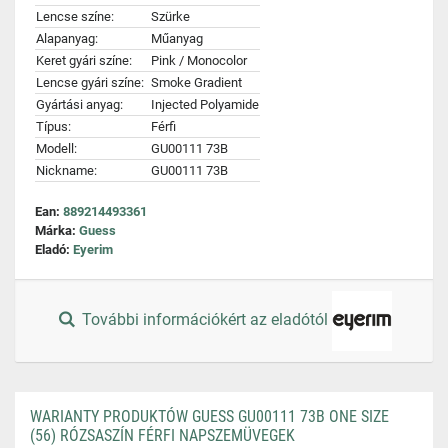
Lencse színe:
Szürke
Alapanyag:
Műanyag
Keret gyári színe:
Pink / Monocolor
Lencse gyári színe:
Smoke Gradient
Gyártási anyag:
Injected Polyamide
Típus:
Férfi
Modell:
GU00111 73B
Nickname:
GU00111 73B
Ean:
889214493361
Márka:
Guess
Eladó:
Eyerim
További információkért az eladótól
WARIANTY PRODUKTÓW GUESS GU00111 73B ONE SIZE
(56) RÓZSASZÍN FÉRFI NAPSZEMÜVEGEK