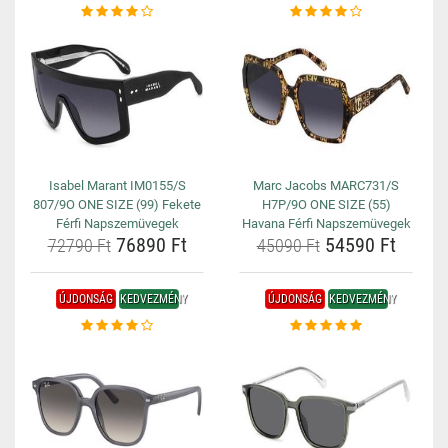
Isabel Marant IM0155/S
Marc Jacobs MARC731/S
807/9O ONE SIZE (99) Fekete
H7P/9O ONE SIZE (55)
Férfi Napszemüvegek
Havana Férfi Napszemüvegek
76890 Ft
54590 Ft
72790 Ft
45090 Ft
ÚJDONSÁG
KEDVEZMÉNY
ÚJDONSÁG
KEDVEZMÉNY