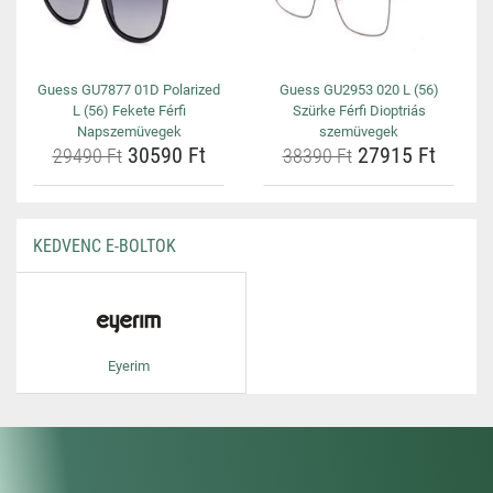
Guess GU7877 01D Polarized
Guess GU2953 020 L (56)
L (56) Fekete Férfi
Szürke Férfi Dioptriás
Napszemüvegek
szemüvegek
30590 Ft
27915 Ft
29490 Ft
38390 Ft
KEDVENC E-BOLTOK
Eyerim