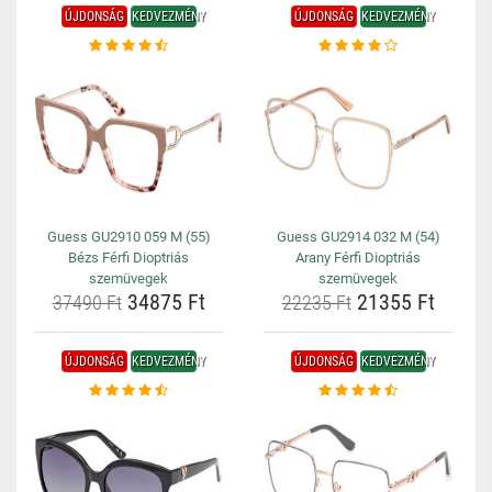
ÚJDONSÁG
KEDVEZMÉNY
ÚJDONSÁG
KEDVEZMÉNY
Guess GU2910 059 M (55)
Guess GU2914 032 M (54)
Bézs Férfi Dioptriás
Arany Férfi Dioptriás
szemüvegek
szemüvegek
34875 Ft
21355 Ft
37490 Ft
22235 Ft
ÚJDONSÁG
KEDVEZMÉNY
ÚJDONSÁG
KEDVEZMÉNY