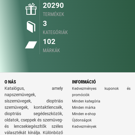
20290
TERMÉKEK
3
KATEGÓRIÁK
102
MÁRKÁK
O NÁS
INFORMÁCIÓ
Katalógus, amely
Kedvezményes kuponok és
napszemüvegek,
promóciók
síszemüvegek, dioptriás
Minden kategória
szemüvegek, kontaktlencsék,
Minden márka
dioptriás segédeszközök,
Minden e-shop
oldatok, cseppek és szemüveg-
Újdonságok
és lencsekiegészítők széles
Kedvezmények
választékát kínálja. Különböző