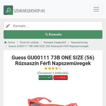
SZEMUVEGEKSHOP.HU
Keresés
Home
Divat és ruházat
Ruházat kiegészítő
Napszemüveg
Guess GU00111 73B ONE SIZE (56) Rózsaszín Férfi Napszemüvegek
Guess GU00111 73B ONE SIZE (56)
Rózsaszín Férfi Napszemüvegek
(Összesen
2
értékelés)
KEDVEZMÉNY
ÚJDONSÁG