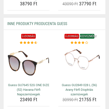
38790 Ft
37790 Ft
43090 Ft
INNE PRODUKTY PRODUCENTA GUESS
ÚJDONSÁG
ÚJDONSÁG
KEDVEZMÉNY
Guess GU7645 52G ONE SIZE
Guess GU2849 028 L (56)
(52) Havana Férfi
Arany Férfi Dioptriás
Napszemüvegek
szemüvegek
23490 Ft
21755 Ft
30990 Ft