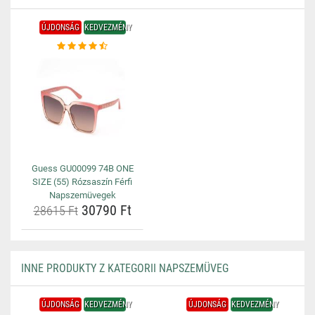
ÚJDONSÁG
KEDVEZMÉNY
Guess GU00099 74B ONE
SIZE (55) Rózsaszín Férfi
Napszemüvegek
30790 Ft
28615 Ft
INNE PRODUKTY Z KATEGORII NAPSZEMÜVEG
ÚJDONSÁG
KEDVEZMÉNY
ÚJDONSÁG
KEDVEZMÉNY