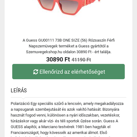
A Guess GU00111 73B ONE SIZE (56) Rózsaszín Férfi
Napszemüvegek terméket a Guess gyártótól a
Szemuvegekshop.hu oldalon 30890 Ft - ért találja.
30890 Ft
41190 Ft
Ellenőrizd az elérhetőséget
LEÍRÁS
Polarizáció Egy speciális szűrő a lencsén, amely megakadályozza
a napsugarak szembejutását és azok vakító hatását. Bizonyára
hasznát fogod venni, különösen a nyári időszakban, vezetéskor,
túrázáskor vagy akár vízi- és téli sportok űzése során. Guess A
GUESS alapítói, a Marciano testvérek 1981-ben hagyták el
Franciaországot, hogy kövessék az amerikai álmot. Első