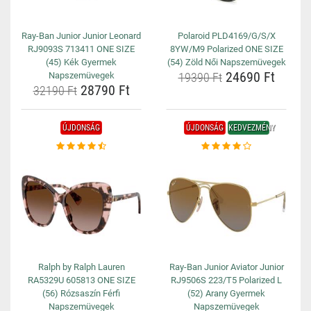
Ray-Ban Junior Junior Leonard
Polaroid PLD4169/G/S/X
RJ9093S 713411 ONE SIZE
8YW/M9 Polarized ONE SIZE
(45) Kék Gyermek
(54) Zöld Női Napszemüvegek
24690 Ft
Napszemüvegek
19390 Ft
28790 Ft
32190 Ft
ÚJDONSÁG
ÚJDONSÁG
KEDVEZMÉNY
Ralph by Ralph Lauren
Ray-Ban Junior Aviator Junior
RA5329U 605813 ONE SIZE
RJ9506S 223/T5 Polarized L
(56) Rózsaszín Férfi
(52) Arany Gyermek
Napszemüvegek
Napszemüvegek