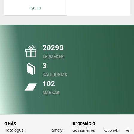
Eyerim
20290
TERMÉKEK
3
KATEGÓRIÁK
102
MÁRKÁK
O NÁS
INFORMÁCIÓ
Katalógus, amely
Kedvezményes kuponok és