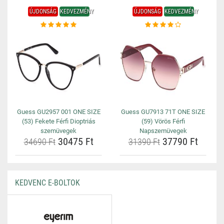
ÚJDONSÁG
KEDVEZMÉNY
ÚJDONSÁG
KEDVEZMÉNY
Guess GU2957 001 ONE SIZE
Guess GU7913 71T ONE SIZE
(53) Fekete Férfi Dioptriás
(59) Vörös Férfi
szemüvegek
Napszemüvegek
30475 Ft
37790 Ft
34690 Ft
31390 Ft
KEDVENC E-BOLTOK