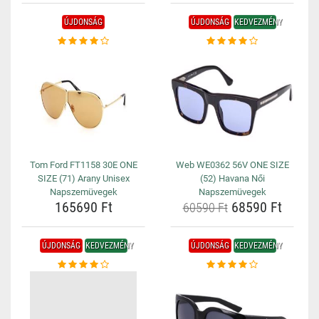
ÚJDONSÁG
ÚJDONSÁG
KEDVEZMÉNY
Tom Ford FT1158 30E ONE
Web WE0362 56V ONE SIZE
SIZE (71) Arany Unisex
(52) Havana Női
Napszemüvegek
Napszemüvegek
165690 Ft
68590 Ft
60590 Ft
ÚJDONSÁG
KEDVEZMÉNY
ÚJDONSÁG
KEDVEZMÉNY