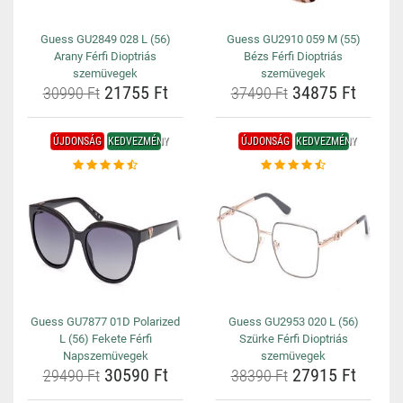
Guess GU2849 028 L (56)
Guess GU2910 059 M (55)
Arany Férfi Dioptriás
Bézs Férfi Dioptriás
szemüvegek
szemüvegek
21755 Ft
34875 Ft
30990 Ft
37490 Ft
ÚJDONSÁG
KEDVEZMÉNY
ÚJDONSÁG
KEDVEZMÉNY
Guess GU7877 01D Polarized
Guess GU2953 020 L (56)
L (56) Fekete Férfi
Szürke Férfi Dioptriás
Napszemüvegek
szemüvegek
30590 Ft
27915 Ft
29490 Ft
38390 Ft