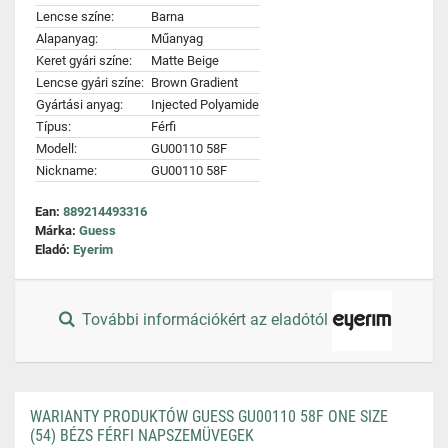
Lencse színe:
Barna
Alapanyag:
Műanyag
Keret gyári színe:
Matte Beige
Lencse gyári színe:
Brown Gradient
Gyártási anyag:
Injected Polyamide
Típus:
Férfi
Modell:
GU00110 58F
Nickname:
GU00110 58F
Ean:
889214493316
Márka:
Guess
Eladó:
Eyerim
További információkért az eladótól
WARIANTY PRODUKTÓW GUESS GU00110 58F ONE SIZE
(54) BÉZS FÉRFI NAPSZEMÜVEGEK