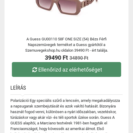
A Guess GU00110 58F ONE SIZE (54) Bézs Férfi
Napszemüvegek terméket a Guess gyártótól a
Szemuvegekshop.hu oldalon 39490 Ft - ért találja.
39490 Ft
34890 Ft
Ellenőrizd az elérhetőséget
LEÍRÁS
Polarizáció Egy speciális szűrő a lencsén, amely megakadályozza
a napsugarak szembejutását és azok vakító hatását. Bizonyára
hasznát fogod venni, különösen a nyári időszakban, vezetéskor,
túrázáskor vagy akár vízi- és téli sportok űzése során. Guess A
GUESS alapítói, a Marciano testvérek 1981-ben hagyták el
Franciaországot, hogy kövessék az amerikai álmot. Első