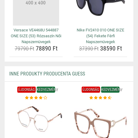
Versace VE4468U 544887
Nike FV2410 010 ONE SIZE
ONE SIZE (53) Rózsaszín Női
(54) Fekete Férfi
Napszemüvegek
Napszemüvegek
78890 Ft
38590 Ft
79790 Ft
37390 Ft
INNE PRODUKTY PRODUCENTA GUESS
ÚJDONSÁG
KEDVEZMÉNY
ÚJDONSÁG
KEDVEZMÉNY