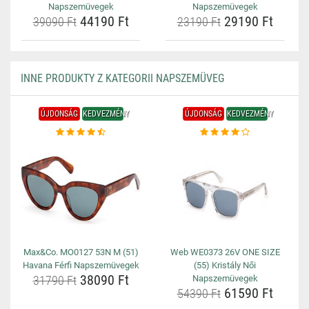
Napszemüvegek
Napszemüvegek
44190 Ft
29190 Ft
39090 Ft
23190 Ft
INNE PRODUKTY Z KATEGORII NAPSZEMÜVEG
ÚJDONSÁG
KEDVEZMÉNY
ÚJDONSÁG
KEDVEZMÉNY
Max&Co. MO0127 53N M (51)
Web WE0373 26V ONE SIZE
Havana Férfi Napszemüvegek
(55) Kristály Női
38090 Ft
31790 Ft
Napszemüvegek
61590 Ft
54390 Ft