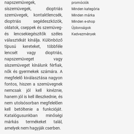
napszemüvegek,
promóciók
síszemüvegek, dioptriás
Minden kategória
szemüvegek, kontaktlencsék,
Minden márka
dioptriás segédeszközök,
Minden e-shop
oldatok, cseppek és szemüveg-
Újdonságok
és lencsekiegészítők széles
Kedvezmények
választékát kínálja. Különböző
típusú kereteket, többféle
lencsét vagy dioptriás,
napszemüveget vagy
síszemüveget kínálunk férfiak,
nők és gyermekek számára. A
megfelelő kiválasztása nagyon
fontos, hiszen a szemüvegnek
nemcsak jól kell kinéznie,
hanem jól is kell illeszkednie, és
nem utolsósorban megfelelően
kell betöltenie a funkcióját.
Katalógusunkban minőségi
márkás termékeket talál,
amelyek nem hagyják cserben.