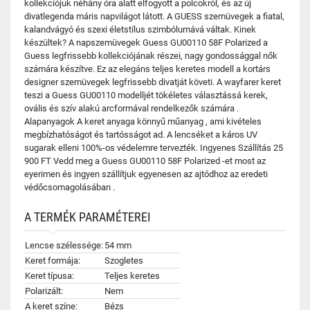
kollekciójuk néhány óra alatt elfogyott a polcokról, és az új
divatlegenda máris napvilágot látott. A GUESS szemüvegek a fiatal,
kalandvágyó és szexi életstílus szimbólumává váltak. Kinek
készültek? A napszemüvegek Guess GU00110 58F Polarized a
Guess legfrissebb kollekciójának részei, nagy gondossággal nők
számára készítve. Ez az elegáns teljes keretes modell a kortárs
designer szemüvegek legfrissebb divatját követi. A wayfarer keret
teszi a Guess GU00110 modelljét tökéletes választássá kerek,
ovális és szív alakú arcformával rendelkezők számára .
Alapanyagok A keret anyaga könnyű műanyag , ami kivételes
megbízhatóságot és tartósságot ad. A lencséket a káros UV
sugarak elleni 100%-os védelemre tervezték. Ingyenes Szállítás 25
900 FT Vedd meg a Guess GU00110 58F Polarized -et most az
eyerimen és ingyen szállítjuk egyenesen az ajtódhoz az eredeti
védőcsomagolásában .
A TERMÉK PARAMÉTEREI
Lencse szélessége:
54 mm
Keret formája:
Szogletes
Keret típusa:
Teljes keretes
Polarizált:
Nem
A keret színe:
Bézs