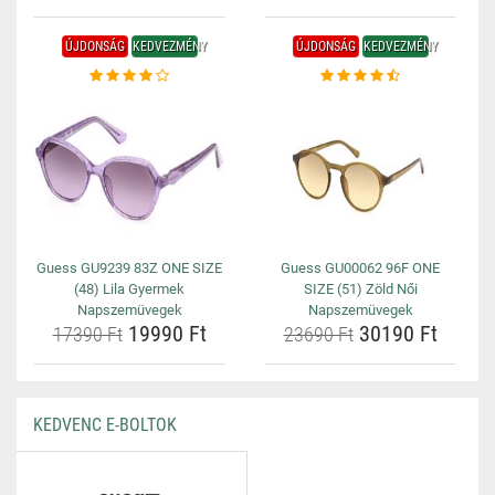
ÚJDONSÁG
KEDVEZMÉNY
ÚJDONSÁG
KEDVEZMÉNY
Guess GU9239 83Z ONE SIZE
Guess GU00062 96F ONE
(48) Lila Gyermek
SIZE (51) Zöld Női
Napszemüvegek
Napszemüvegek
19990 Ft
30190 Ft
17390 Ft
23690 Ft
KEDVENC E-BOLTOK