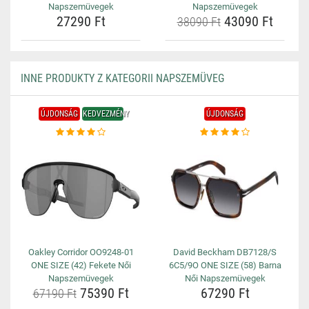
Napszemüvegek
Napszemüvegek
27290 Ft
43090 Ft
38090 Ft
INNE PRODUKTY Z KATEGORII NAPSZEMÜVEG
ÚJDONSÁG
KEDVEZMÉNY
ÚJDONSÁG
Oakley Corridor OO9248-01
David Beckham DB7128/S
ONE SIZE (42) Fekete Női
6C5/9O ONE SIZE (58) Barna
Napszemüvegek
Női Napszemüvegek
75390 Ft
67290 Ft
67190 Ft