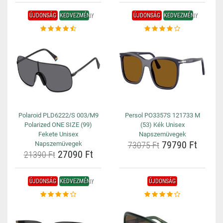
ÚJDONSÁG
KEDVEZMÉNY
ÚJDONSÁG
KEDVEZMÉNY
Polaroid PLD6222/S 003/M9
Persol PO3357S 121733 M
Polarized ONE SIZE (99)
(53) Kék Unisex
Fekete Unisex
Napszemüvegek
79790 Ft
Napszemüvegek
73075 Ft
27090 Ft
21390 Ft
ÚJDONSÁG
KEDVEZMÉNY
ÚJDONSÁG