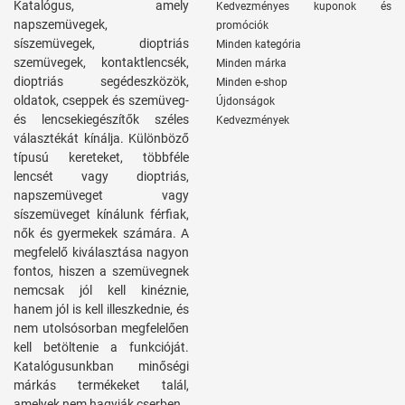
Katalógus, amely
Kedvezményes kuponok és
napszemüvegek,
promóciók
síszemüvegek, dioptriás
Minden kategória
szemüvegek, kontaktlencsék,
Minden márka
dioptriás segédeszközök,
Minden e-shop
oldatok, cseppek és szemüveg-
Újdonságok
és lencsekiegészítők széles
Kedvezmények
választékát kínálja. Különböző
típusú kereteket, többféle
lencsét vagy dioptriás,
napszemüveget vagy
síszemüveget kínálunk férfiak,
nők és gyermekek számára. A
megfelelő kiválasztása nagyon
fontos, hiszen a szemüvegnek
nemcsak jól kell kinéznie,
hanem jól is kell illeszkednie, és
nem utolsósorban megfelelően
kell betöltenie a funkcióját.
Katalógusunkban minőségi
márkás termékeket talál,
amelyek nem hagyják cserben.