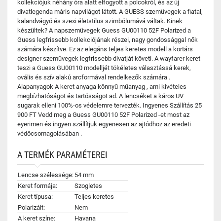
kollekciójuk néhány óra alatt elfogyott a polcokról, és az új
divatlegenda máris napvilágot látott. A GUESS szemüvegek a fiatal,
kalandvágyó és szexi életstílus szimbólumává váltak. Kinek
készültek? A napszemüvegek Guess GU00110 52F Polarized a
Guess legfrissebb kollekciójának részei, nagy gondossággal nők
számára készítve. Ez az elegáns teljes keretes modell a kortárs
designer szemüvegek legfrissebb divatját követi. A wayfarer keret
teszi a Guess GU00110 modelljét tökéletes választássá kerek,
ovális és szív alakú arcformával rendelkezők számára .
Alapanyagok A keret anyaga könnyű műanyag , ami kivételes
megbízhatóságot és tartósságot ad. A lencséket a káros UV
sugarak elleni 100%-os védelemre tervezték. Ingyenes Szállítás 25
900 FT Vedd meg a Guess GU00110 52F Polarized -et most az
eyerimen és ingyen szállítjuk egyenesen az ajtódhoz az eredeti
védőcsomagolásában .
A TERMÉK PARAMÉTEREI
Lencse szélessége:
54 mm
Keret formája:
Szogletes
Keret típusa:
Teljes keretes
Polarizált:
Nem
A keret színe:
Havana