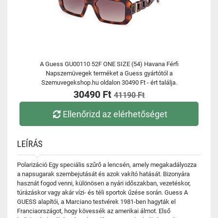
A Guess GU00110 52F ONE SIZE (54) Havana Férfi
Napszemüvegek terméket a Guess gyártótól a
Szemuvegekshop.hu oldalon 30490 Ft - ért találja.
30490 Ft
41190 Ft
Ellenőrizd az elérhetőséget
LEÍRÁS
Polarizáció Egy speciális szűrő a lencsén, amely megakadályozza
a napsugarak szembejutását és azok vakító hatását. Bizonyára
hasznát fogod venni, különösen a nyári időszakban, vezetéskor,
túrázáskor vagy akár vízi- és téli sportok űzése során. Guess A
GUESS alapítói, a Marciano testvérek 1981-ben hagyták el
Franciaországot, hogy kövessék az amerikai álmot. Első