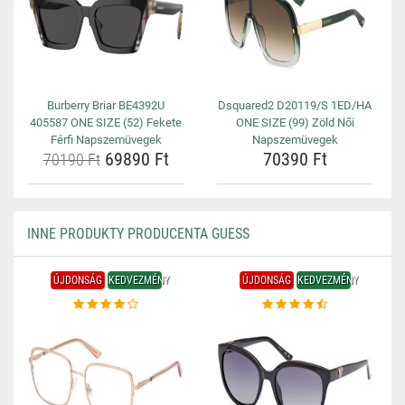
Burberry Briar BE4392U
Dsquared2 D20119/S 1ED/HA
405587 ONE SIZE (52) Fekete
ONE SIZE (99) Zöld Női
Férfi Napszemüvegek
Napszemüvegek
69890 Ft
70390 Ft
70190 Ft
INNE PRODUKTY PRODUCENTA GUESS
ÚJDONSÁG
KEDVEZMÉNY
ÚJDONSÁG
KEDVEZMÉNY