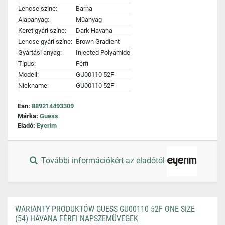
Lencse színe:
Barna
Alapanyag:
Műanyag
Keret gyári színe:
Dark Havana
Lencse gyári színe:
Brown Gradient
Gyártási anyag:
Injected Polyamide
Típus:
Férfi
Modell:
GU00110 52F
Nickname:
GU00110 52F
Ean:
889214493309
Márka:
Guess
Eladó:
Eyerim
További információkért az eladótól
WARIANTY PRODUKTÓW GUESS GU00110 52F ONE SIZE
(54) HAVANA FÉRFI NAPSZEMÜVEGEK