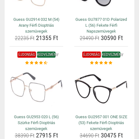
Guess GU2914 032 M (54)
Guess GU7877 01D Polarized
Arany Férfi Dioptriás
L (56) Fekete Férfi
szemüvegek
Napszemüvegek
21355 Ft
30590 Ft
22235 Ft
29490 Ft
ÚJDONSÁG
KEDVEZMÉNY
ÚJDONSÁG
KEDVEZMÉNY
Guess GU2953 020 L (56)
Guess GU2957 001 ONE SIZE
Szürke Férfi Dioptriás
(53) Fekete Férfi Dioptriás
szemüvegek
szemüvegek
27915 Ft
30475 Ft
38390 Ft
34690 Ft