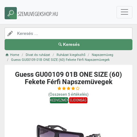
SZEMUVEGEKSHOP.HU
Keresés
Home
Divat és ruházat
Ruházat kiegészítő
Napszemüveg
Guess GU00109 01B ONE SIZE (60) Fekete Férfi Napszemüvegek
Guess GU00109 01B ONE SIZE (60)
Fekete Férfi Napszemüvegek
(Összesen
5
értékelés)
KEDVEZMÉNY
ÚJDONSÁG