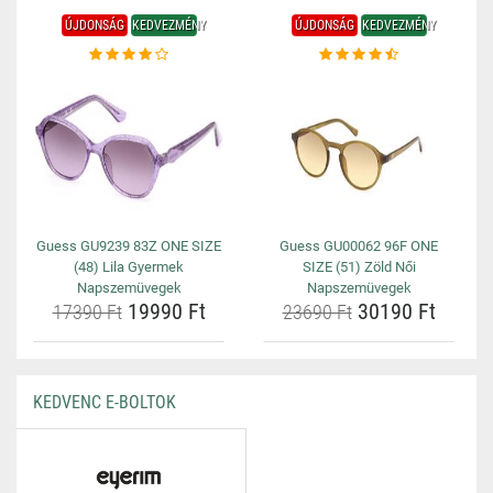
ÚJDONSÁG
KEDVEZMÉNY
ÚJDONSÁG
KEDVEZMÉNY
Guess GU9239 83Z ONE SIZE
Guess GU00062 96F ONE
(48) Lila Gyermek
SIZE (51) Zöld Női
Napszemüvegek
Napszemüvegek
19990 Ft
30190 Ft
17390 Ft
23690 Ft
KEDVENC E-BOLTOK