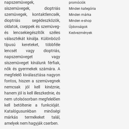
napszemüvegek,
promóciók
síszemüvegek, dioptriás
Minden kategória
szemüvegek, kontaktlencsék,
Minden márka
dioptriás segédeszközök,
Minden e-shop
oldatok, cseppek és szemüveg-
Újdonságok
és lencsekiegészítők széles
Kedvezmények
választékát kínálja. Különböző
típusú kereteket, többféle
lencsét vagy dioptriás,
napszemüveget vagy
síszemüveget kínálunk férfiak,
nők és gyermekek számára. A
megfelelő kiválasztása nagyon
fontos, hiszen a szemüvegnek
nemcsak jól kell kinéznie,
hanem jól is kell illeszkednie, és
nem utolsósorban megfelelően
kell betöltenie a funkcióját.
Katalógusunkban minőségi
márkás termékeket talál,
amelyek nem hagyják cserben.