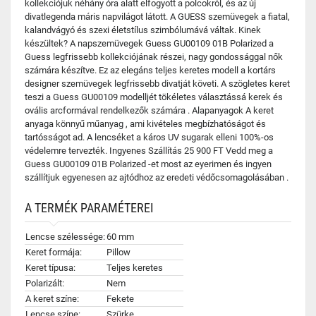
kollekciójuk néhány óra alatt elfogyott a polcokról, és az új
divatlegenda máris napvilágot látott. A GUESS szemüvegek a fiatal,
kalandvágyó és szexi életstílus szimbólumává váltak. Kinek
készültek? A napszemüvegek Guess GU00109 01B Polarized a
Guess legfrissebb kollekciójának részei, nagy gondossággal nők
számára készítve. Ez az elegáns teljes keretes modell a kortárs
designer szemüvegek legfrissebb divatját követi. A szögletes keret
teszi a Guess GU00109 modelljét tökéletes választássá kerek és
ovális arcformával rendelkezők számára . Alapanyagok A keret
anyaga könnyű műanyag , ami kivételes megbízhatóságot és
tartósságot ad. A lencséket a káros UV sugarak elleni 100%-os
védelemre tervezték. Ingyenes Szállítás 25 900 FT Vedd meg a
Guess GU00109 01B Polarized -et most az eyerimen és ingyen
szállítjuk egyenesen az ajtódhoz az eredeti védőcsomagolásában .
A TERMÉK PARAMÉTEREI
Lencse szélessége:
60 mm
Keret formája:
Pillow
Keret típusa:
Teljes keretes
Polarizált:
Nem
A keret színe:
Fekete
Lencse színe:
Szürke