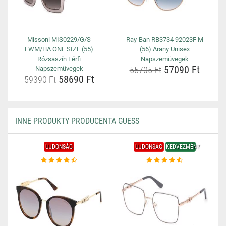
Missoni MIS0229/G/S
Ray-Ban RB3734 92023F M
FWM/HA ONE SIZE (55)
(56) Arany Unisex
Rózsaszín Férfi
Napszemüvegek
57090 Ft
Napszemüvegek
55705 Ft
58690 Ft
59390 Ft
INNE PRODUKTY PRODUCENTA GUESS
ÚJDONSÁG
ÚJDONSÁG
KEDVEZMÉNY