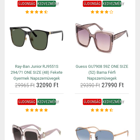
ÚJDONSÁG
KEDVEZMÉNY
ÚJDONSÁG
KEDVEZMÉNY
Ray-Ban Junior RJ9551S
Guess GU7908 59Z ONE SIZE
294/71 ONE SIZE (48) Fekete
(52) Barna Férfi
Gyermek Napszemüvegek
Napszemüvegek
32090 Ft
27990 Ft
29965 Ft
29390 Ft
ÚJDONSÁG
KEDVEZMÉNY
ÚJDONSÁG
KEDVEZMÉNY