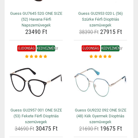
Guess GU7645 52G ONE SIZE
Guess GU2953 020 L (56)
(52) Havana Férfi
Szürke Férfi Dioptriás
Napszemüvegek
szemüvegek
23490 Ft
27915 Ft
38390 Ft
ÚJDONSÁG
KEDVEZMÉNY
ÚJDONSÁG
KEDVEZMÉNY
Guess GU2957 001 ONE SIZE
Guess GU9232 092 ONE SIZE
(53) Fekete Férfi Dioptriás
(48) Kék Gyermek Dioptriás
szemüvegek
szemüvegek
30475 Ft
19675 Ft
34690 Ft
21690 Ft