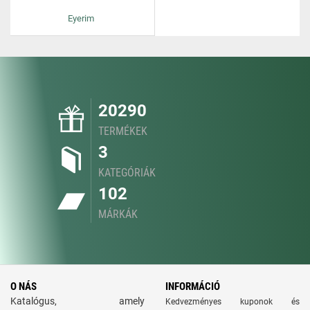
Eyerim
20290
TERMÉKEK
3
KATEGÓRIÁK
102
MÁRKÁK
O NÁS
INFORMÁCIÓ
Katalógus, amely
Kedvezményes kuponok és