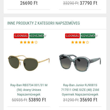
26690 Ft
37790 Ft
33290 Ft
INNE PRODUKTY Z KATEGORII NAPSZEMÜVEG
ÚJDONSÁG
KEDVEZMÉNY
ÚJDONSÁG
KEDVEZMÉNY
Ray-Ban RB3734 001/31 M
Ray-Ban Junior RJ9081S
(56) Arany Unisex
717511 ONE SIZE (48) Zöld
Napszemüvegek
Gyermek Napszemüvegek
53890 Ft
35690 Ft
50935 Ft
31290 Ft