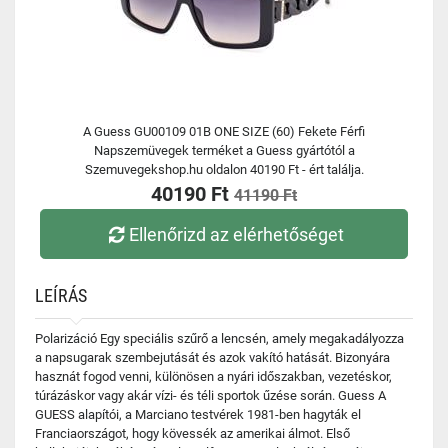
A Guess GU00109 01B ONE SIZE (60) Fekete Férfi
Napszemüvegek terméket a Guess gyártótól a
Szemuvegekshop.hu oldalon 40190 Ft - ért találja.
40190 Ft
41190 Ft
Ellenőrizd az elérhetőséget
LEÍRÁS
Polarizáció Egy speciális szűrő a lencsén, amely megakadályozza
a napsugarak szembejutását és azok vakító hatását. Bizonyára
hasznát fogod venni, különösen a nyári időszakban, vezetéskor,
túrázáskor vagy akár vízi- és téli sportok űzése során. Guess A
GUESS alapítói, a Marciano testvérek 1981-ben hagyták el
Franciaországot, hogy kövessék az amerikai álmot. Első