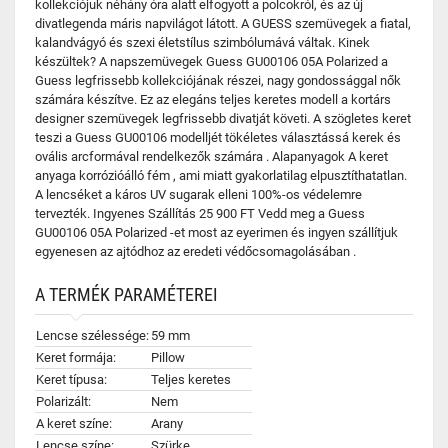
kollekciójuk néhány óra alatt elfogyott a polcokról, és az új
divatlegenda máris napvilágot látott. A GUESS szemüvegek a fiatal,
kalandvágyó és szexi életstílus szimbólumává váltak. Kinek
készültek? A napszemüvegek Guess GU00106 05A Polarized a
Guess legfrissebb kollekciójának részei, nagy gondossággal nők
számára készítve. Ez az elegáns teljes keretes modell a kortárs
designer szemüvegek legfrissebb divatját követi. A szögletes keret
teszi a Guess GU00106 modelljét tökéletes választássá kerek és
ovális arcformával rendelkezők számára . Alapanyagok A keret
anyaga korrózióálló fém , ami miatt gyakorlatilag elpusztíthatatlan.
A lencséket a káros UV sugarak elleni 100%-os védelemre
tervezték. Ingyenes Szállítás 25 900 FT Vedd meg a Guess
GU00106 05A Polarized -et most az eyerimen és ingyen szállítjuk
egyenesen az ajtódhoz az eredeti védőcsomagolásában .
A TERMÉK PARAMÉTEREI
Lencse szélessége:
59 mm
Keret formája:
Pillow
Keret típusa:
Teljes keretes
Polarizált:
Nem
A keret színe:
Arany
Lencse színe:
Szürke