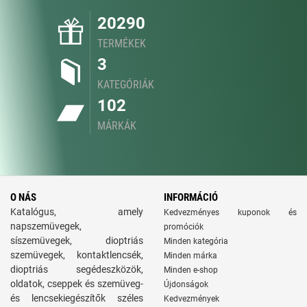
20290
TERMÉKEK
3
KATEGÓRIÁK
102
MÁRKÁK
O NÁS
INFORMÁCIÓ
Katalógus, amely
Kedvezményes kuponok és
napszemüvegek,
promóciók
síszemüvegek, dioptriás
Minden kategória
szemüvegek, kontaktlencsék,
Minden márka
dioptriás segédeszközök,
Minden e-shop
oldatok, cseppek és szemüveg-
Újdonságok
és lencsekiegészítők széles
Kedvezmények