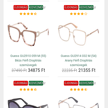
ÚJDONSÁG
KEDVEZMÉNY
ÚJDONSÁG
KEDVEZMÉNY
Guess GU2910 059 M (55)
Guess GU2914 032 M (54)
Bézs Férfi Dioptriás
Arany Férfi Dioptriás
szemüvegek
szemüvegek
34875 Ft
21355 Ft
37490 Ft
22235 Ft
ÚJDONSÁG
KEDVEZMÉNY
ÚJDONSÁG
KEDVEZMÉNY