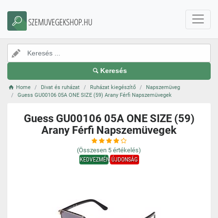
SZEMUVEGEKSHOP.HU
Keresés
Home
Divat és ruházat
Ruházat kiegészítő
Napszemüveg
Guess GU00106 05A ONE SIZE (59) Arany Férfi Napszemüvegek
Guess GU00106 05A ONE SIZE (59)
Arany Férfi Napszemüvegek
(Összesen
5
értékelés)
KEDVEZMÉNY
ÚJDONSÁG