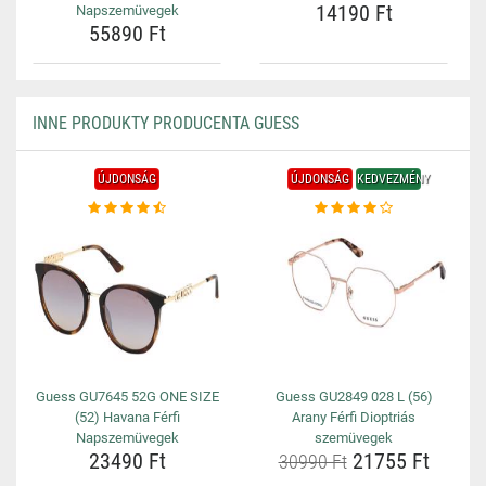
14190 Ft
Napszemüvegek
55890 Ft
INNE PRODUKTY PRODUCENTA GUESS
ÚJDONSÁG
ÚJDONSÁG
KEDVEZMÉNY
Guess GU7645 52G ONE SIZE
Guess GU2849 028 L (56)
(52) Havana Férfi
Arany Férfi Dioptriás
Napszemüvegek
szemüvegek
23490 Ft
21755 Ft
30990 Ft