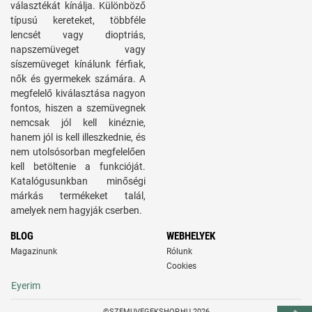
választékát kínálja. Különböző
típusú kereteket, többféle
lencsét vagy dioptriás,
napszemüveget vagy
síszemüveget kínálunk férfiak,
nők és gyermekek számára. A
megfelelő kiválasztása nagyon
fontos, hiszen a szemüvegnek
nemcsak jól kell kinéznie,
hanem jól is kell illeszkednie, és
nem utolsósorban megfelelően
kell betöltenie a funkcióját.
Katalógusunkban minőségi
márkás termékeket talál,
amelyek nem hagyják cserben.
BLOG
WEBHELYEK
Magazinunk
Rólunk
Cookies
Eyerim
©SZEMUVEGEKSHOP.HU 2026