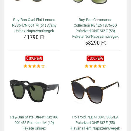
Ray-Ban Oval Flat Lenses
Ray-Ban Chromance
RB3547N 001 M (51) Arany
Collection RB4264 876/6O
Unisex Napszemüvegek
Polarized ONE SIZE (58)
41790 Ft
Fekete Női Napszemüvegek
58290 Ft
ÚJDONSÁG
ÚJDONSÁG
Ray-Ban State Street RB2186
Polaroid PLD4108/S 086/LA
901/58 Polarized M (49)
Polarized ONE SIZE (55)
Fekete Unisex
Havana Férfi Napszemüvegek