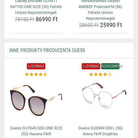
Oakley Encoder OO9471
Horsefeathers Keaton
947103 ONE SIZE (36) Fekete
AM082F Polarized M (56)
Unisex Napszemüvegek
Fekete Unisex
86990 Ft
78190 Ft
Napszemüvegek
25990 Ft
28690 Ft
INNE PRODUKTY PRODUCENTA GUESS
ÚJDONSÁG
ÚJDONSÁG
KEDVEZMÉNY
Guess GU7645 52G ONE SIZE
Guess GU2849 028 L (56)
(52) Havana Férfi
Arany Férfi Dioptriás