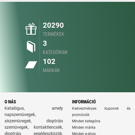
20290
TERMÉKEK
3
KATEGÓRIÁK
102
MÁRKÁK
O NÁS
INFORMÁCIÓ
Katalógus, amely
Kedvezményes kuponok és
napszemüvegek,
promóciók
síszemüvegek, dioptriás
Minden kategória
szemüvegek, kontaktlencsék,
Minden márka
dioptriás segédeszközök,
Minden e-shop