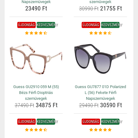
Napszemüvegek
szemüvegek
23490 Ft
21755 Ft
30990 Ft
ÚJDONSÁG
KEDVEZMÉNY
ÚJDONSÁG
KEDVEZMÉNY
Guess GU2910 059 M (55)
Guess GU7877 01D Polarized
Bézs Férfi Dioptriás
L (56) Fekete Férfi
szemüvegek
Napszemüvegek
34875 Ft
30590 Ft
37490 Ft
29490 Ft
ÚJDONSÁG
KEDVEZMÉNY
ÚJDONSÁG
KEDVEZMÉNY