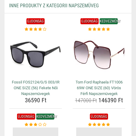
INNE PRODUKTY Z KATEGORII NAPSZEMÜVEG
ÚJDONSÁG
ÚJDONSÁG
KEDVEZMÉNY
Fossil FOS2124/G/S 003/IR
Tom Ford Raphaela FT1006
ONE SIZE (56) Fekete Női
69W ONE SIZE (60) Vörös
Napszemüvegek
Férfi Napszemüvegek
36590 Ft
146390 Ft
147000 Ft
ÚJDONSÁG
KEDVEZMÉNY
ÚJDONSÁG