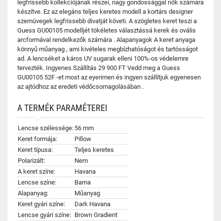
legfrissebb kollekciójának részei, nagy gondossággal nők számára
készítve. Ez az elegáns teljes keretes modell a kortárs designer
szemüvegek legfrissebb divatját követi. A szögletes keret teszi a
Guess GU00105 modelljét tökéletes választássá kerek és ovális
arcformával rendelkezők számára . Alapanyagok A keret anyaga
könnyű műanyag , ami kivételes megbízhatóságot és tartósságot
ad. A lencséket a káros UV sugarak elleni 100%-os védelemre
tervezték. Ingyenes Szállítás 29 900 FT Vedd meg a Guess
GU00105 52F -et most az eyerimen és ingyen szállítjuk egyenesen
az ajtódhoz az eredeti védőcsomagolásában .
A TERMÉK PARAMÉTEREI
Lencse szélessége:
56 mm
Keret formája:
Pillow
Keret típusa:
Teljes keretes
Polarizált:
Nem
A keret színe:
Havana
Lencse színe:
Barna
Alapanyag:
Műanyag
Keret gyári színe:
Dark Havana
Lencse gyári színe:
Brown Gradient