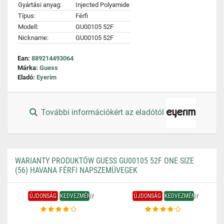
Gyártási anyag:
Injected Polyamide
Típus:
Férfi
Modell:
GU00105 52F
Nickname:
GU00105 52F
Ean:
889214493064
Márka:
Guess
Eladó:
Eyerim
További információkért az eladótól
WARIANTY PRODUKTÓW GUESS GU00105 52F ONE SIZE
(56) HAVANA FÉRFI NAPSZEMÜVEGEK
ÚJDONSÁG
KEDVEZMÉNY
ÚJDONSÁG
KEDVEZMÉNY