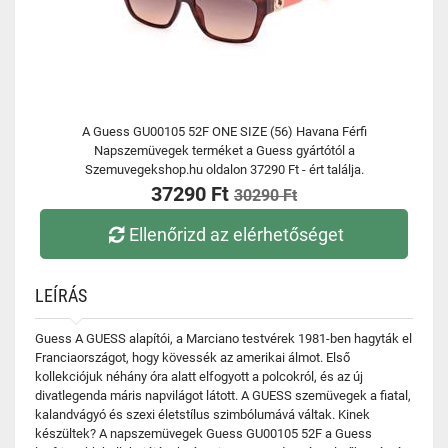
A Guess GU00105 52F ONE SIZE (56) Havana Férfi
Napszemüvegek terméket a Guess gyártótól a
Szemuvegekshop.hu oldalon 37290 Ft - ért találja.
37290 Ft
30290 Ft
Ellenőrizd az elérhetőséget
LEÍRÁS
Guess A GUESS alapítói, a Marciano testvérek 1981-ben hagyták el
Franciaországot, hogy kövessék az amerikai álmot. Első
kollekciójuk néhány óra alatt elfogyott a polcokról, és az új
divatlegenda máris napvilágot látott. A GUESS szemüvegek a fiatal,
kalandvágyó és szexi életstílus szimbólumává váltak. Kinek
készültek? A napszemüvegek Guess GU00105 52F a Guess