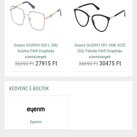
Guess GU2953 020 L (56)
Guess GU2957 001 ONE SIZE
Szürke Férfi Dioptriás
(53) Fekete Férfi Dioptriás
szemüvegek
szemüvegek
27915 Ft
30475 Ft
38390 Ft
34690 Ft
KEDVENC E-BOLTOK
Eyerim