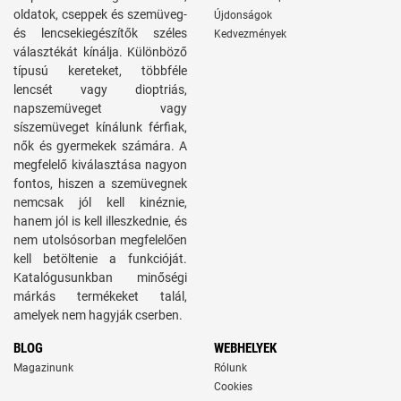
oldatok, cseppek és szemüveg-
Újdonságok
és lencsekiegészítők széles
Kedvezmények
választékát kínálja. Különböző
típusú kereteket, többféle
lencsét vagy dioptriás,
napszemüveget vagy
síszemüveget kínálunk férfiak,
nők és gyermekek számára. A
megfelelő kiválasztása nagyon
fontos, hiszen a szemüvegnek
nemcsak jól kell kinéznie,
hanem jól is kell illeszkednie, és
nem utolsósorban megfelelően
kell betöltenie a funkcióját.
Katalógusunkban minőségi
márkás termékeket talál,
amelyek nem hagyják cserben.
BLOG
WEBHELYEK
Magazinunk
Rólunk
Cookies