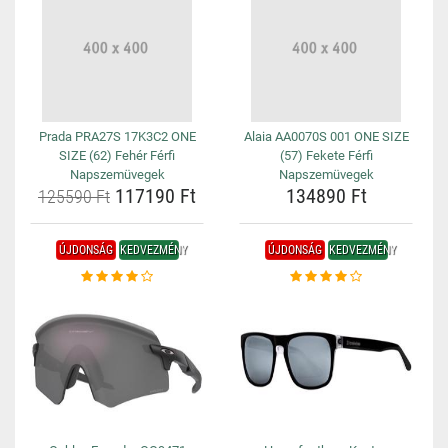
Prada PRA27S 17K3C2 ONE
Alaia AA0070S 001 ONE SIZE
SIZE (62) Fehér Férfi
(57) Fekete Férfi
Napszemüvegek
Napszemüvegek
117190 Ft
134890 Ft
125590 Ft
ÚJDONSÁG
KEDVEZMÉNY
ÚJDONSÁG
KEDVEZMÉNY