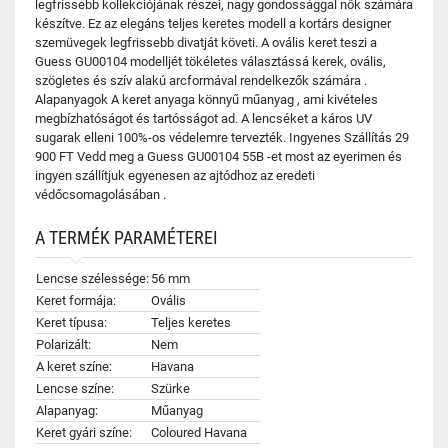
legfrissebb kollekciójának részei, nagy gondossággal nők számára
készítve. Ez az elegáns teljes keretes modell a kortárs designer
szemüvegek legfrissebb divatját követi. A ovális keret teszi a
Guess GU00104 modelljét tökéletes választássá kerek, ovális,
szögletes és szív alakú arcformával rendelkezők számára .
Alapanyagok A keret anyaga könnyű műanyag , ami kivételes
megbízhatóságot és tartósságot ad. A lencséket a káros UV
sugarak elleni 100%-os védelemre tervezték. Ingyenes Szállítás 29
900 FT Vedd meg a Guess GU00104 55B -et most az eyerimen és
ingyen szállítjuk egyenesen az ajtódhoz az eredeti
védőcsomagolásában .
A TERMÉK PARAMÉTEREI
Lencse szélessége:
56 mm
Keret formája:
Ovális
Keret típusa:
Teljes keretes
Polarizált:
Nem
A keret színe:
Havana
Lencse színe:
Szürke
Alapanyag:
Műanyag
Keret gyári színe:
Coloured Havana