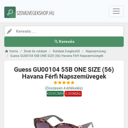
SZEMUVEGEKSHOP.HU
Keresés
Home
Divat és ruházat
Ruházat kiegészítő
Napszemüveg
Guess GU00104 55B ONE SIZE (56) Havana Férfi Napszemüvegek
Guess GU00104 55B ONE SIZE (56)
Havana Férfi Napszemüvegek
(Összesen
4
értékelés)
KEDVEZMÉNY
ÚJDONSÁG