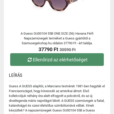
A Guess GU00104 55B ONE SIZE (56) Havana Férfi
Napszemüvegek terméket a Guess gyártótól a
Szemuvegekshop.hu oldalon 37790 Ft - ért találja.
37790 Ft
30590 Ft
Ellenőrizd az elérhetőséget
LEÍRÁS
Guess A GUESS alapítói, a Marciano testvérek 1981-ben hagyták el
Franciaországot, hogy kövessék az amerikai álmot. Első
kollekciójuk néhány óra alatt elfogyott a polcokról, és az új
divatlegenda máris napvilágot látott. A GUESS szemüvegek a fiatal,
kalandvágyó és szexi életstílus szimbólumává váltak. Kinek
készültek? A napszemüvegek Guess GU00104 55B a Guess