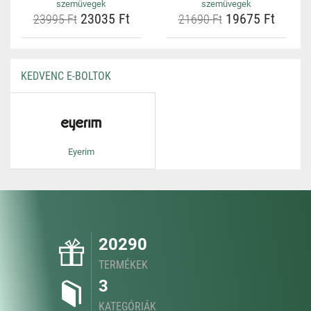
szemüvegek
szemüvegek
23035 Ft
19675 Ft
23995 Ft
21690 Ft
KEDVENC E-BOLTOK
Eyerim
20290
TERMÉKEK
3
KATEGÓRIÁK