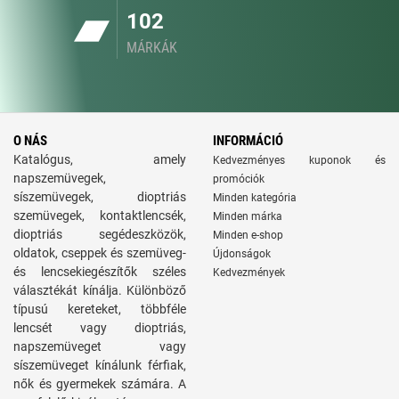
102
MÁRKÁK
O NÁS
INFORMÁCIÓ
Katalógus, amely
Kedvezményes kuponok és
napszemüvegek,
promóciók
síszemüvegek, dioptriás
Minden kategória
szemüvegek, kontaktlencsék,
Minden márka
dioptriás segédeszközök,
Minden e-shop
oldatok, cseppek és szemüveg-
Újdonságok
és lencsekiegészítők széles
Kedvezmények
választékát kínálja. Különböző
típusú kereteket, többféle
lencsét vagy dioptriás,
napszemüveget vagy
síszemüveget kínálunk férfiak,
nők és gyermekek számára. A