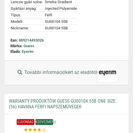
Lencse gyári színe:
Smoke Gradient
Gyártási anyag:
Injected Polyamide
Típus:
Férfi
Modell:
GU00104 55B
Nickname:
GU00104 55B
Ean:
889214493026
Márka:
Guess
Eladó:
Eyerim
További információkért az eladótól
WARIANTY PRODUKTÓW GUESS GU00104 55B ONE SIZE
(56) HAVANA FÉRFI NAPSZEMÜVEGEK
ÚJDONSÁG
KEDVEZMÉNY