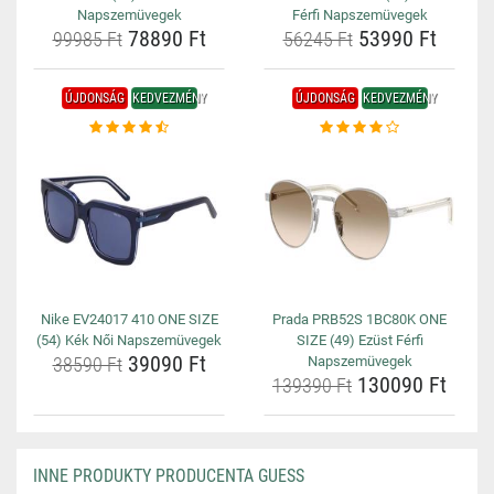
Napszemüvegek
Férfi Napszemüvegek
78890 Ft
53990 Ft
99985 Ft
56245 Ft
ÚJDONSÁG
KEDVEZMÉNY
ÚJDONSÁG
KEDVEZMÉNY
Nike EV24017 410 ONE SIZE
Prada PRB52S 1BC80K ONE
(54) Kék Női Napszemüvegek
SIZE (49) Ezüst Férfi
39090 Ft
38590 Ft
Napszemüvegek
130090 Ft
139390 Ft
INNE PRODUKTY PRODUCENTA GUESS