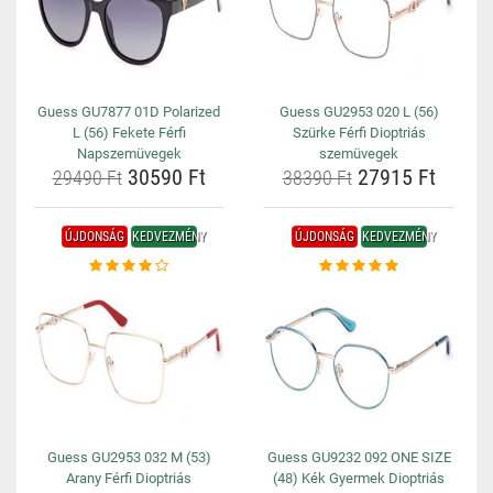
Guess GU7877 01D Polarized
Guess GU2953 020 L (56)
L (56) Fekete Férfi
Szürke Férfi Dioptriás
Napszemüvegek
szemüvegek
30590 Ft
27915 Ft
29490 Ft
38390 Ft
ÚJDONSÁG
KEDVEZMÉNY
ÚJDONSÁG
KEDVEZMÉNY
Guess GU2953 032 M (53)
Guess GU9232 092 ONE SIZE
Arany Férfi Dioptriás
(48) Kék Gyermek Dioptriás