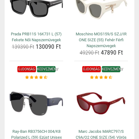
Prada PRB11S 16K731 L (57)
Moschino MOS159/S SZJ/IR
Fekete Női Napszemüvegek
ONE SIZE (55) Fehér Férfi
130090 Ft
139390 Ft
Napszemüvegek
47890 Ft
49290 Ft
ÚJDONSÁG
KEDVEZMÉNY
ÚJDONSÁG
KEDVEZMÉNY
Ray-Ban RB3756CH 004/K8
Marc Jacobs MARC797/S
Polarized L (59) Ezüst Unisex
C9A/O2 ONE SIZE (54) Vörös