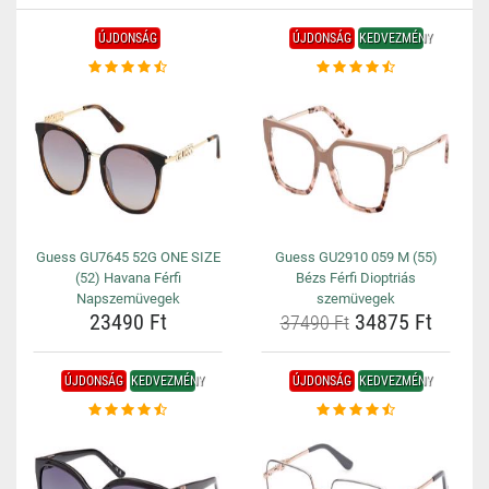
ÚJDONSÁG
ÚJDONSÁG
KEDVEZMÉNY
Guess GU7645 52G ONE SIZE
Guess GU2910 059 M (55)
(52) Havana Férfi
Bézs Férfi Dioptriás
Napszemüvegek
szemüvegek
23490 Ft
34875 Ft
37490 Ft
ÚJDONSÁG
KEDVEZMÉNY
ÚJDONSÁG
KEDVEZMÉNY