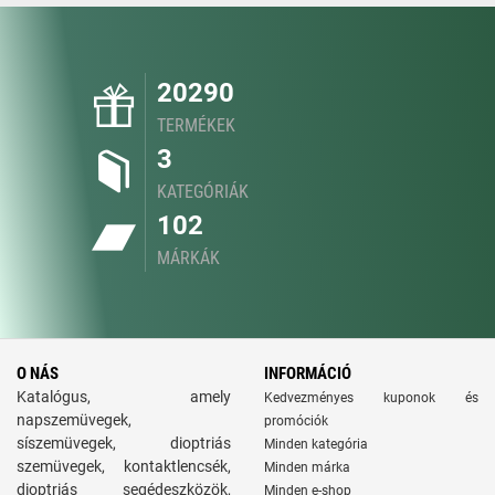
20290
TERMÉKEK
3
KATEGÓRIÁK
102
MÁRKÁK
O NÁS
INFORMÁCIÓ
Katalógus, amely
Kedvezményes kuponok és
napszemüvegek,
promóciók
síszemüvegek, dioptriás
Minden kategória
szemüvegek, kontaktlencsék,
Minden márka
dioptriás segédeszközök,
Minden e-shop