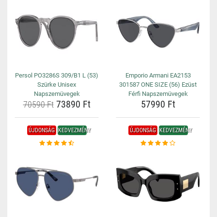
Persol PO3286S 309/B1 L (53)
Emporio Armani EA2153
Szürke Unisex
301587 ONE SIZE (56) Ezüst
Napszemüvegek
Férfi Napszemüvegek
73890 Ft
57990 Ft
70590 Ft
ÚJDONSÁG
KEDVEZMÉNY
ÚJDONSÁG
KEDVEZMÉNY