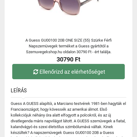
A Guess GU00100 20B ONE SIZE (55) Szürke Férfi
Napszemüvegek terméket a Guess gyártótól a
Szemuvegekshop.hu oldalon 30790 Ft - ért találja.
30790 Ft
Ellenőrizd az elérhetőséget
LEÍRÁS
Guess A GUESS alapítói, a Marciano testvérek 1981-ben hagyták el
Franciaországot, hogy kövessék az amerikai álmot. Első
kollekciójuk néhány óra alatt elfogyott a polcokról, és az új
divatlegenda máris napvilágot látott. A GUESS szemüvegek a fiatal,
kalandvágyó és szexi életstílus szimbólumává váltak. Kinek
készültek? A napszemüvegek Guess GU00100 20B a Guess