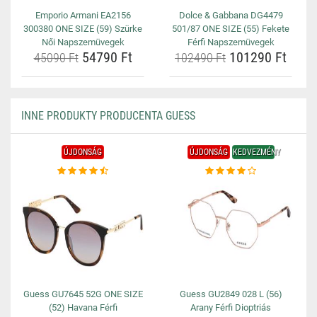
Emporio Armani EA2156
Dolce & Gabbana DG4479
300380 ONE SIZE (59) Szürke
501/87 ONE SIZE (55) Fekete
Női Napszemüvegek
Férfi Napszemüvegek
54790 Ft
101290 Ft
45090 Ft
102490 Ft
INNE PRODUKTY PRODUCENTA GUESS
ÚJDONSÁG
ÚJDONSÁG
KEDVEZMÉNY
Guess GU7645 52G ONE SIZE
Guess GU2849 028 L (56)
(52) Havana Férfi
Arany Férfi Dioptriás