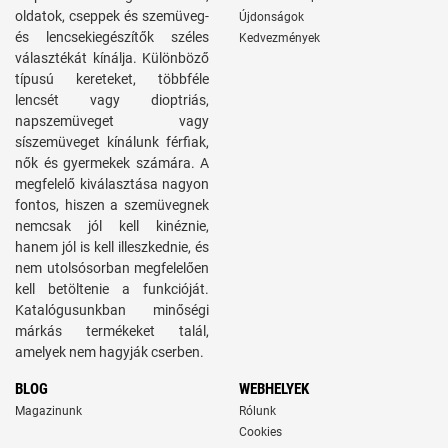
oldatok, cseppek és szemüveg-
Újdonságok
és lencsekiegészítők széles
Kedvezmények
választékát kínálja. Különböző
típusú kereteket, többféle
lencsét vagy dioptriás,
napszemüveget vagy
síszemüveget kínálunk férfiak,
nők és gyermekek számára. A
megfelelő kiválasztása nagyon
fontos, hiszen a szemüvegnek
nemcsak jól kell kinéznie,
hanem jól is kell illeszkednie, és
nem utolsósorban megfelelően
kell betöltenie a funkcióját.
Katalógusunkban minőségi
márkás termékeket talál,
amelyek nem hagyják cserben.
BLOG
WEBHELYEK
Magazinunk
Rólunk
Cookies