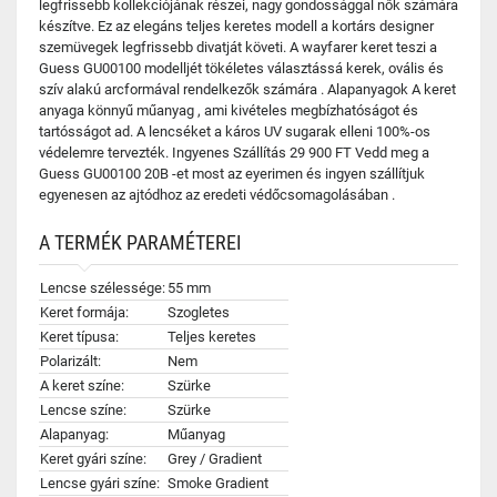
legfrissebb kollekciójának részei, nagy gondossággal nők számára
készítve. Ez az elegáns teljes keretes modell a kortárs designer
szemüvegek legfrissebb divatját követi. A wayfarer keret teszi a
Guess GU00100 modelljét tökéletes választássá kerek, ovális és
szív alakú arcformával rendelkezők számára . Alapanyagok A keret
anyaga könnyű műanyag , ami kivételes megbízhatóságot és
tartósságot ad. A lencséket a káros UV sugarak elleni 100%-os
védelemre tervezték. Ingyenes Szállítás 29 900 FT Vedd meg a
Guess GU00100 20B -et most az eyerimen és ingyen szállítjuk
egyenesen az ajtódhoz az eredeti védőcsomagolásában .
A TERMÉK PARAMÉTEREI
Lencse szélessége:
55 mm
Keret formája:
Szogletes
Keret típusa:
Teljes keretes
Polarizált:
Nem
A keret színe:
Szürke
Lencse színe:
Szürke
Alapanyag:
Műanyag
Keret gyári színe:
Grey / Gradient
Lencse gyári színe:
Smoke Gradient