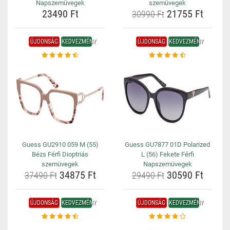
Napszemüvegek
szemüvegek
23490 Ft
21755 Ft
30990 Ft
ÚJDONSÁG
KEDVEZMÉNY
ÚJDONSÁG
KEDVEZMÉNY
Guess GU2910 059 M (55)
Guess GU7877 01D Polarized
Bézs Férfi Dioptriás
L (56) Fekete Férfi
szemüvegek
Napszemüvegek
34875 Ft
30590 Ft
37490 Ft
29490 Ft
ÚJDONSÁG
KEDVEZMÉNY
ÚJDONSÁG
KEDVEZMÉNY