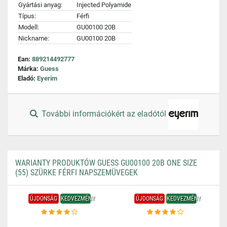
Gyártási anyag:
Injected Polyamide
Típus:
Férfi
Modell:
GU00100 20B
Nickname:
GU00100 20B
Ean:
889214492777
Márka:
Guess
Eladó:
Eyerim
További információkért az eladótól
WARIANTY PRODUKTÓW GUESS GU00100 20B ONE SIZE
(55) SZÜRKE FÉRFI NAPSZEMÜVEGEK
ÚJDONSÁG
KEDVEZMÉNY
ÚJDONSÁG
KEDVEZMÉNY