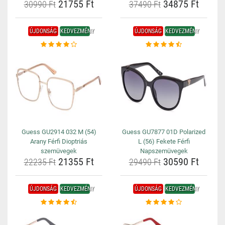
21755 Ft
34875 Ft
30990 Ft
37490 Ft
ÚJDONSÁG
KEDVEZMÉNY
ÚJDONSÁG
KEDVEZMÉNY
Guess GU2914 032 M (54)
Guess GU7877 01D Polarized
Arany Férfi Dioptriás
L (56) Fekete Férfi
szemüvegek
Napszemüvegek
21355 Ft
30590 Ft
22235 Ft
29490 Ft
ÚJDONSÁG
KEDVEZMÉNY
ÚJDONSÁG
KEDVEZMÉNY