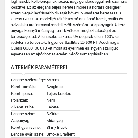
legfrissebb kollekciójának részei, nagy gondossággal nők számára
készítve. Ez az elegáns teljes keretes modell a kortárs designer
szemüvegek legfrissebb divatját követi. A wayfarer keret teszi a
Guess GU00100 modelljét tökéletes választássá kerek, ovális és
szív alakú arcformával rendelkezők számára . Alapanyagok A keret
anyaga könnyű műanyag , ami kivételes megbízhatóságot és
tartósságot ad. A lencséket a káros UV sugarak elleni 100%-os
védelemre tervezték. Ingyenes Szállítás 29 900 FT Vedd meg a
Guess GU00100 01B -et most az eyerimen és ingyen szállítjuk
egyenesen az ajtódhoz az eredeti védőcsomagolásában .
A TERMÉK PARAMÉTEREI
Lencse szélessége:
55 mm
Keret formája:
Szogletes
Keret típusa:
Teljes keretes
Polarizált:
Nem
A keret színe:
Fekete
Lencse színe:
Szürke
Alapanyag:
Műanyag
Keret gyári színe:
Shiny Black
Lencse gyári színe:
Smoke Gradient