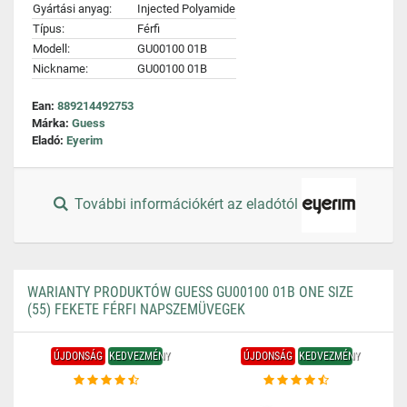
Gyártási anyag:
Injected Polyamide
Típus:
Férfi
Modell:
GU00100 01B
Nickname:
GU00100 01B
Ean:
889214492753
Márka:
Guess
Eladó:
Eyerim
További információkért az eladótól
WARIANTY PRODUKTÓW GUESS GU00100 01B ONE SIZE
(55) FEKETE FÉRFI NAPSZEMÜVEGEK
ÚJDONSÁG
KEDVEZMÉNY
ÚJDONSÁG
KEDVEZMÉNY