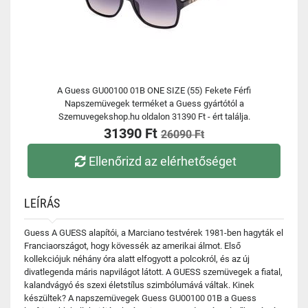
A Guess GU00100 01B ONE SIZE (55) Fekete Férfi
Napszemüvegek terméket a Guess gyártótól a
Szemuvegekshop.hu oldalon 31390 Ft - ért találja.
31390 Ft
26090 Ft
Ellenőrizd az elérhetőséget
LEÍRÁS
Guess A GUESS alapítói, a Marciano testvérek 1981-ben hagyták el
Franciaországot, hogy kövessék az amerikai álmot. Első
kollekciójuk néhány óra alatt elfogyott a polcokról, és az új
divatlegenda máris napvilágot látott. A GUESS szemüvegek a fiatal,
kalandvágyó és szexi életstílus szimbólumává váltak. Kinek
készültek? A napszemüvegek Guess GU00100 01B a Guess