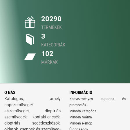
20290
TERMÉKEK
3
KATEGÓRIÁK
102
MÁRKÁK
O NÁS
INFORMÁCIÓ
Katalógus, amely
Kedvezményes kuponok és
napszemüvegek,
promóciók
síszemüvegek, dioptriás
Minden kategória
szemüvegek, kontaktlencsék,
Minden márka
dioptriás segédeszközök,
Minden e-shop
oldatok, cseppek és szemüveg-
Újdonságok