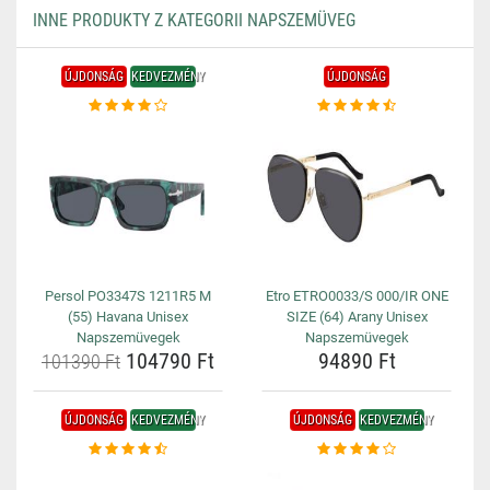
INNE PRODUKTY Z KATEGORII NAPSZEMÜVEG
ÚJDONSÁG
KEDVEZMÉNY
ÚJDONSÁG
Persol PO3347S 1211R5 M
Etro ETRO0033/S 000/IR ONE
(55) Havana Unisex
SIZE (64) Arany Unisex
Napszemüvegek
Napszemüvegek
104790 Ft
94890 Ft
101390 Ft
ÚJDONSÁG
KEDVEZMÉNY
ÚJDONSÁG
KEDVEZMÉNY