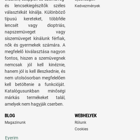
és lencsekiegészítők széles
Kedvezmények
választékát kínálja. Különböző
típusú kereteket, többféle
lencsét vagy dioptriás,
napszemüveget vagy
síszemüveget kínálunk férfiak,
nők és gyermekek számára. A
megfelelő kiválasztása nagyon
fontos, hiszen a szemüvegnek
nemcsak jól kell kinéznie,
hanem jól is kell illeszkednie, és
nem utolsósorban megfelelően
kell betöltenie a funkcióját.
Katalógusunkban minőségi
márkás termékeket talál,
amelyek nem hagyják cserben.
BLOG
WEBHELYEK
Magazinunk
Rólunk
Cookies
Eyerim