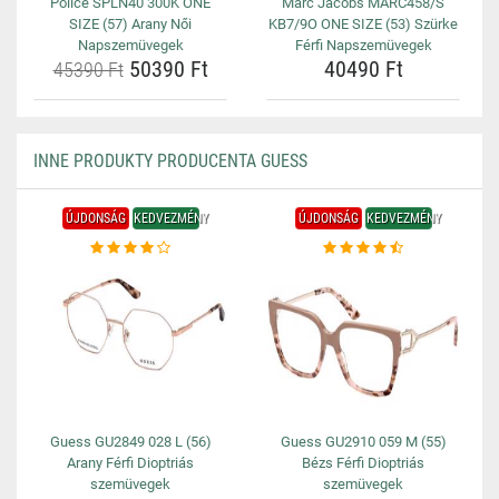
Police SPLN40 300K ONE
Marc Jacobs MARC458/S
SIZE (57) Arany Női
KB7/9O ONE SIZE (53) Szürke
Napszemüvegek
Férfi Napszemüvegek
50390 Ft
40490 Ft
45390 Ft
INNE PRODUKTY PRODUCENTA GUESS
ÚJDONSÁG
KEDVEZMÉNY
ÚJDONSÁG
KEDVEZMÉNY
Guess GU2849 028 L (56)
Guess GU2910 059 M (55)
Arany Férfi Dioptriás
Bézs Férfi Dioptriás
szemüvegek
szemüvegek