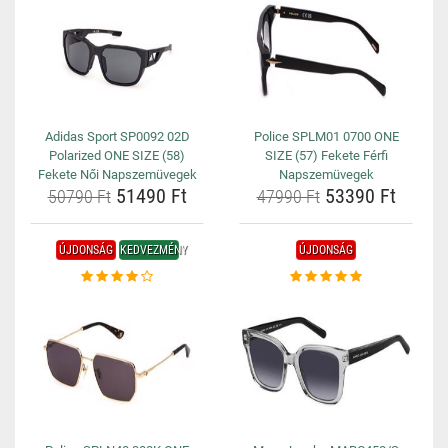
Adidas Sport SP0092 02D
Police SPLM01 0700 ONE
Polarized ONE SIZE (58)
SIZE (57) Fekete Férfi
Fekete Női Napszemüvegek
Napszemüvegek
51490 Ft
53390 Ft
50790 Ft
47990 Ft
ÚJDONSÁG
KEDVEZMÉNY
ÚJDONSÁG