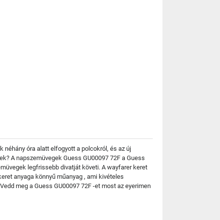
néhány óra alatt elfogyott a polcokról, és az új
szültek? A napszemüvegek Guess GU00097 72F a Guess
müvegek legfrissebb divatját követi. A wayfarer keret
 keret anyaga könnyű műanyag , ami kivételes
FT Vedd meg a Guess GU00097 72F -et most az eyerimen