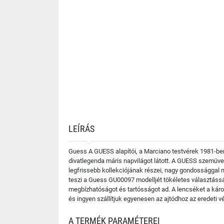
LEÍRÁS
Guess A GUESS alapítói, a Marciano testvérek 1981-ben 
divatlegenda máris napvilágot látott. A GUESS szemüv
legfrissebb kollekciójának részei, nagy gondossággal n
teszi a Guess GU00097 modelljét tökéletes választássá
megbízhatóságot és tartósságot ad. A lencséket a kár
és ingyen szállítjuk egyenesen az ajtódhoz az eredeti
A TERMÉK PARAMÉTEREI