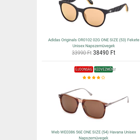
Adidas Originals OR0102 02G ONE SIZE (53) Fekete
Unisex Napszemüvegek
38490 Ft
33990 Ft
ÚJDONSÁG
KEDVEZMÉNY
Web WE0386 56E ONE SIZE (54) Havana Unisex
Napszemüvegek