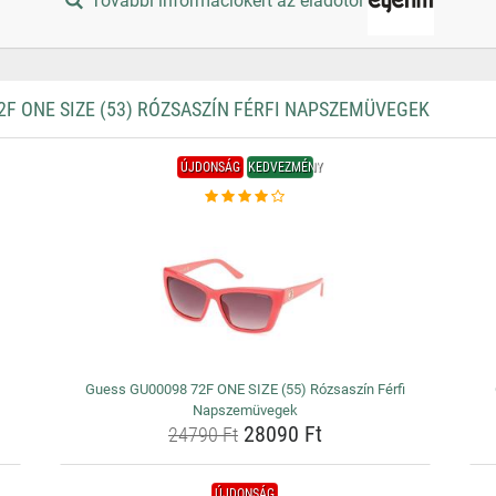
További információkért az eladótól
F ONE SIZE (53) RÓZSASZÍN FÉRFI NAPSZEMÜVEGEK
ÚJDONSÁG
KEDVEZMÉNY
Guess GU00098 72F ONE SIZE (55) Rózsaszín Férfi
Napszemüvegek
28090 Ft
24790 Ft
ÚJDONSÁG