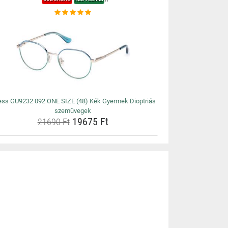
ss GU9232 092 ONE SIZE (48) Kék Gyermek Dioptriás
szemüvegek
19675 Ft
21690 Ft