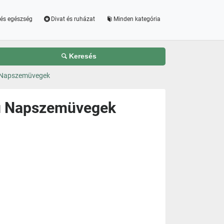
és egészség
Divat és ruházat
Minden kategória
Keresés
i Napszemüvegek
fi Napszemüvegek