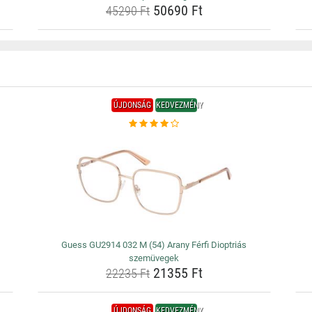
50690 Ft
45290 Ft
ÚJDONSÁG
KEDVEZMÉNY
Guess GU2914 032 M (54) Arany Férfi Dioptriás
szemüvegek
21355 Ft
22235 Ft
ÚJDONSÁG
KEDVEZMÉNY