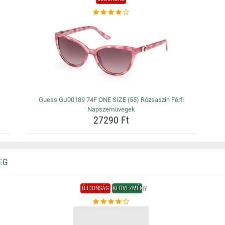
Guess GU00189 74F ONE SIZE (55) Rózsaszín Férfi
Napszemüvegek
27290 Ft
EG
ÚJDONSÁG
KEDVEZMÉNY