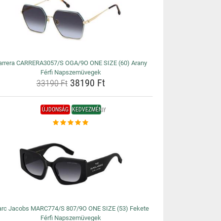
arrera CARRERA3057/S OGA/9O ONE SIZE (60) Arany
Férfi Napszemüvegek
38190 Ft
33190 Ft
ÚJDONSÁG
KEDVEZMÉNY
rc Jacobs MARC774/S 807/9O ONE SIZE (53) Fekete
Férfi Napszemüvegek