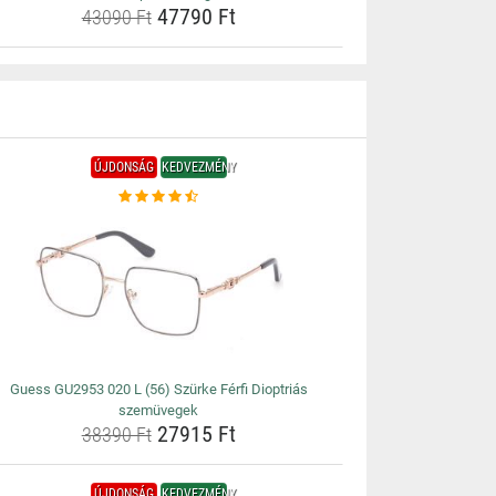
47790 Ft
43090 Ft
ÚJDONSÁG
KEDVEZMÉNY
Guess GU2953 020 L (56) Szürke Férfi Dioptriás
szemüvegek
27915 Ft
38390 Ft
ÚJDONSÁG
KEDVEZMÉNY