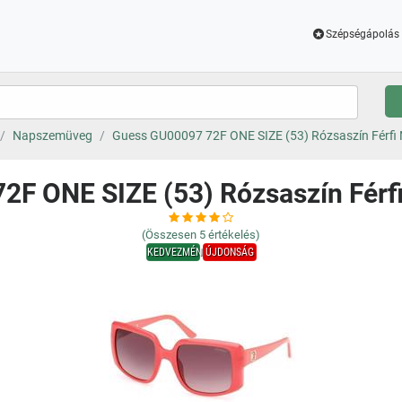
Szépségápolás 
Napszemüveg
Guess GU00097 72F ONE SIZE (53) Rózsaszín Férf
2F ONE SIZE (53) Rózsaszín Fér
(Összesen
5
értékelés)
KEDVEZMÉNY
ÚJDONSÁG