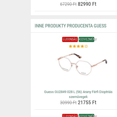
82990 Ft
67290 Ft
INNE PRODUKTY PRODUCENTA GUESS
ÚJDONSÁG
KEDVEZMÉNY
Guess GU2849 028 L (56) Arany Férfi Dioptriás
szemüvegek
21755 Ft
30990 Ft
ÚJDONSÁG
KEDVEZMÉNY