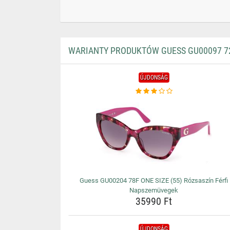
WARIANTY PRODUKTÓW GUESS GU00097 72
ÚJDONSÁG
Guess GU00204 78F ONE SIZE (55) Rózsaszín Férfi
Napszemüvegek
35990 Ft
ÚJDONSÁG