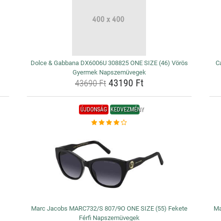
Dolce & Gabbana DX6006U 308825 ONE SIZE (46) Vörös
C
Gyermek Napszemüvegek
43190 Ft
43690 Ft
ÚJDONSÁG
KEDVEZMÉNY
Marc Jacobs MARC732/S 807/9O ONE SIZE (55) Fekete
Ma
Férfi Napszemüvegek