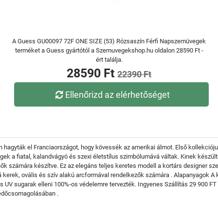
A Guess GU00097 72F ONE SIZE (53) Rózsaszín Férfi Napszemüvegek
terméket a Guess gyártótól a Szemuvegekshop.hu oldalon 28590 Ft -
ért találja.
28590 Ft
22390 Ft
Ellenőrizd az elérhetőséget
hagyták el Franciaországot, hogy kövessék az amerikai álmot. Első kollekciójuk 
egek a fiatal, kalandvágyó és szexi életstílus szimbólumává váltak. Kinek ké
ők számára készítve. Ez az elegáns teljes keretes modell a kortárs designer sze
 kerek, ovális és szív alakú arcformával rendelkezők számára . Alapanyagok A
os UV sugarak elleni 100%-os védelemre tervezték. Ingyenes Szállítás 29 900 
 védőcsomagolásában .