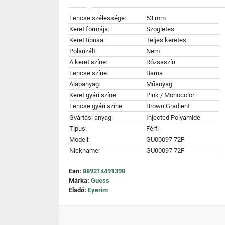
Lencse szélessége:
53 mm
Keret formája:
Szogletes
Keret típusa:
Teljes keretes
Polarizált:
Nem
A keret színe:
Rózsaszín
Lencse színe:
Barna
Alapanyag:
Műanyag
Keret gyári színe:
Pink / Monocolor
Lencse gyári színe:
Brown Gradient
Gyártási anyag:
Injected Polyamide
Típus:
Férfi
Modell:
GU00097 72F
Nickname:
GU00097 72F
Ean:
889214491398
Márka:
Guess
Eladó:
Eyerim