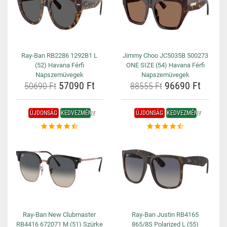
Ray-Ban RB2286 1292B1 L
Jimmy Choo JC5035B 500273
(52) Havana Férfi
ONE SIZE (54) Havana Férfi
Napszemüvegek
Napszemüvegek
57090 Ft
96690 Ft
50690 Ft
88555 Ft
ÚJDONSÁG
KEDVEZMÉNY
ÚJDONSÁG
KEDVEZMÉNY
Ray-Ban New Clubmaster
Ray-Ban Justin RB4165
RB4416 672071 M (51) Szürke
865/8S Polarized L (55)