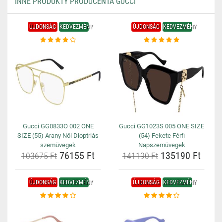
INNE PRODUKTY PRODUCENTA GUCCI
ÚJDONSÁG
KEDVEZMÉNY
ÚJDONSÁG
KEDVEZMÉNY
Gucci GG0833O 002 ONE
Gucci GG1023S 005 ONE SIZE
SIZE (55) Arany Női Dioptriás
(54) Fekete Férfi
szemüvegek
Napszemüvegek
76155 Ft
135190 Ft
103675 Ft
141190 Ft
ÚJDONSÁG
KEDVEZMÉNY
ÚJDONSÁG
KEDVEZMÉNY