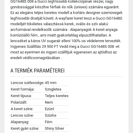
GG1648S 008 a Gucci legfrissebb kollekciójának részei, nagy
gondossággal készítve férfiak és nők (unisex) számára egyaránt.
Ez az elegáns teljes keretes modell a kortárs designer szemüvegek
legfrissebb divatját követi. A wayfarer keret teszi a Gucci GG1648S
modelljét tökéletes választássá kerek, ovális és szív alakú
arcformával rendelkezők számára . Alapanyagok A keret anyaga
korrózióálló fém , ami miatt gyakorlatilag elpusztíthatatlan. A
lencséket a káros UV sugarak elleni 100%-os védelemre tervezték.
Ingyenes Szállítás 29 900 FT Vedd meg a Gucci GG1648S 008 -et
most az eyerimen és ingyen szállítjuk egyenesen az ajtódhoz az
eredeti védőcsomagolásában .
A TERMÉK PARAMÉTEREI
Lencse szélessége:
45 mm
Keret formája:
Szogletes
Keret típusa:
Teljes keretes
Polarizált:
Nem
A keret színe:
Ezüst
Lencse színe:
Szürke
Alapanyag:
Fém
Keret gyári színe:
Shiny Silver