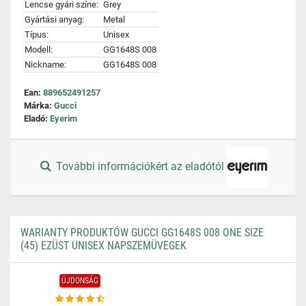
Lencse gyári színe:
Grey
Gyártási anyag:
Metal
Típus:
Unisex
Modell:
GG1648S 008
Nickname:
GG1648S 008
Ean:
889652491257
Márka:
Gucci
Eladó:
Eyerim
További információkért az eladótól
WARIANTY PRODUKTÓW GUCCI GG1648S 008 ONE SIZE
(45) EZÜST UNISEX NAPSZEMÜVEGEK
ÚJDONSÁG