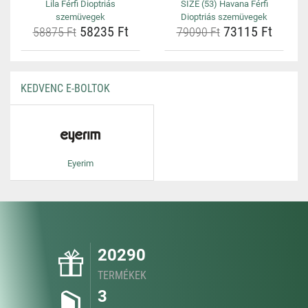
Lila Férfi Dioptriás
SIZE (53) Havana Férfi
szemüvegek
Dioptriás szemüvegek
58235 Ft
73115 Ft
58875 Ft
79090 Ft
KEDVENC E-BOLTOK
Eyerim
20290
TERMÉKEK
3