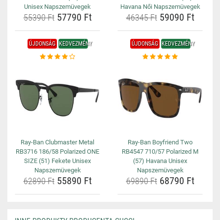
Unisex Napszemüvegek
Havana Női Napszemüvegek
57790 Ft
59090 Ft
55390 Ft
46345 Ft
ÚJDONSÁG
KEDVEZMÉNY
ÚJDONSÁG
KEDVEZMÉNY
Ray-Ban Clubmaster Metal
Ray-Ban Boyfriend Two
RB3716 186/58 Polarized ONE
RB4547 710/57 Polarized M
SIZE (51) Fekete Unisex
(57) Havana Unisex
Napszemüvegek
Napszemüvegek
55890 Ft
68790 Ft
62890 Ft
69890 Ft