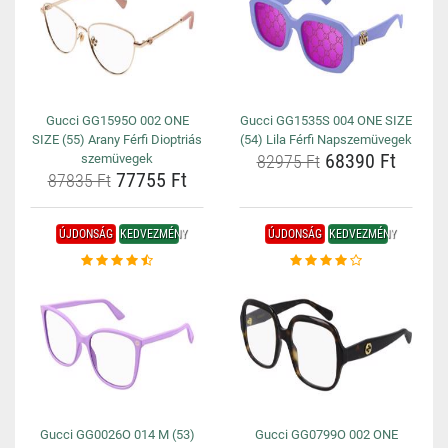
Gucci GG1595O 002 ONE
Gucci GG1535S 004 ONE SIZE
SIZE (55) Arany Férfi Dioptriás
(54) Lila Férfi Napszemüvegek
68390 Ft
szemüvegek
82975 Ft
77755 Ft
87835 Ft
ÚJDONSÁG
KEDVEZMÉNY
ÚJDONSÁG
KEDVEZMÉNY
Gucci GG0026O 014 M (53)
Gucci GG0799O 002 ONE