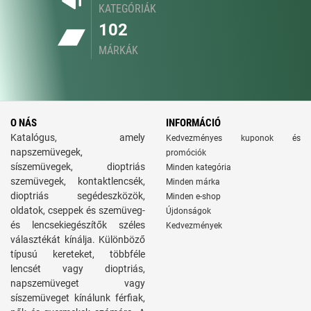
KATEGÓRIÁK
102
MÁRKÁK
O NÁS
INFORMÁCIÓ
Katalógus, amely
Kedvezményes kuponok és
napszemüvegek,
promóciók
síszemüvegek, dioptriás
Minden kategória
szemüvegek, kontaktlencsék,
Minden márka
dioptriás segédeszközök,
Minden e-shop
oldatok, cseppek és szemüveg-
Újdonságok
és lencsekiegészítők széles
Kedvezmények
választékát kínálja. Különböző
típusú kereteket, többféle
lencsét vagy dioptriás,
napszemüveget vagy
síszemüveget kínálunk férfiak,