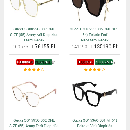
Gucci GG0833O 002 ONE
Gucci GG1023S 005 ONE SIZE
SIZE (55) Arany Női Dioptriás
(54) Fekete Férfi
szemüvegek
Napszemüvegek
76155 Ft
135190 Ft
103675 Ft
141190 Ft
ÚJDONSÁG
KEDVEZMÉNY
ÚJDONSÁG
KEDVEZMÉNY
Gucci GG1595O 002 ONE
Gucci GG1536O 001 M (51)
SIZE (55) Arany Férfi Dioptriás
Fekete Férfi Dioptriás