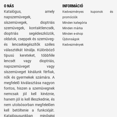
O NÁS
INFORMÁCIÓ
Katalógus, amely
Kedvezményes kuponok és
napszemüvegek,
promóciók
síszemüvegek, dioptriás
Minden kategória
szemüvegek, kontaktlencsék,
Minden márka
dioptriás segédeszközök,
Minden e-shop
oldatok, cseppek és szemüveg-
Újdonságok
és lencsekiegészítők széles
Kedvezmények
választékát kínálja. Különböző
típusú kereteket, többféle
lencsét vagy dioptriás,
napszemüveget vagy
síszemüveget kínálunk férfiak,
nők és gyermekek számára. A
megfelelő kiválasztása nagyon
fontos, hiszen a szemüvegnek
nemcsak jól kell kinéznie,
hanem jól is kell illeszkednie, és
nem utolsósorban megfelelően
kell betöltenie a funkcióját.
Katalógusunkban minőségi