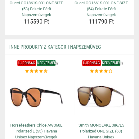
Gucci GG1861S 001 ONE SIZE
Gucci GG1661S 001 ONE SIZE
(53) Fekete Férfi
(54) Fekete Férfi
Napszemüvegek
Napszemüvegek
115590 Ft
111790 Ft
INNE PRODUKTY Z KATEGORII NAPSZEMÜVEG
ÚJDONSÁG
KEDVEZMÉNY
ÚJDONSÁG
KEDVEZMÉNY
Horsefeathers Chloe AW060E
Smith MONOLAKE 086/L5
Polarized L (55) Havana
Polarized ONE SIZE (63)
Unisex Napszemüvegek
Havana Unisex