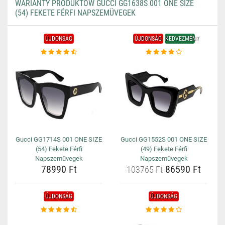
WARIANTY PRODUKTÓW GUCCI GG1638S 001 ONE SIZE
(54) FEKETE FÉRFI NAPSZEMÜVEGEK
ÚJDONSÁG
ÚJDONSÁG
KEDVEZMÉNY
Gucci GG1714S 001 ONE SIZE
Gucci GG1552S 001 ONE SIZE
(54) Fekete Férfi
(49) Fekete Férfi
Napszemüvegek
Napszemüvegek
78990 Ft
86590 Ft
103765 Ft
ÚJDONSÁG
ÚJDONSÁG