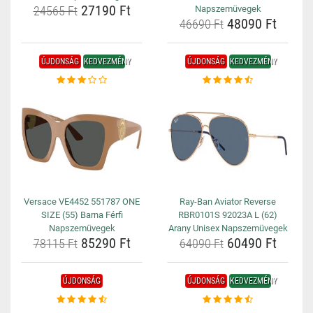
27190 Ft
24565 Ft
Napszemüvegek
48090 Ft
46690 Ft
ÚJDONSÁG
KEDVEZMÉNY
ÚJDONSÁG
KEDVEZMÉNY
Versace VE4452 551787 ONE
Ray-Ban Aviator Reverse
SIZE (55) Barna Férfi
RBR0101S 92023A L (62)
Napszemüvegek
Arany Unisex Napszemüvegek
85290 Ft
60490 Ft
78115 Ft
64090 Ft
ÚJDONSÁG
ÚJDONSÁG
KEDVEZMÉNY