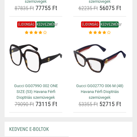
szemüvegek
szemüvegek
77755 Ft
56075 Ft
87835 Ft
62235 Ft
ÚJDONSÁG
KEDVEZMÉNY
ÚJDONSÁG
KEDVEZMÉNY
Gucci GG0799O 002 ONE
Gucci GG0277O 006 M (48)
SIZE (53) Havana Férfi
Havana Férfi Dioptriás
Dioptriás szemüvegek
szemüvegek
73115 Ft
52715 Ft
79090 Ft
53355 Ft
KEDVENC E-BOLTOK