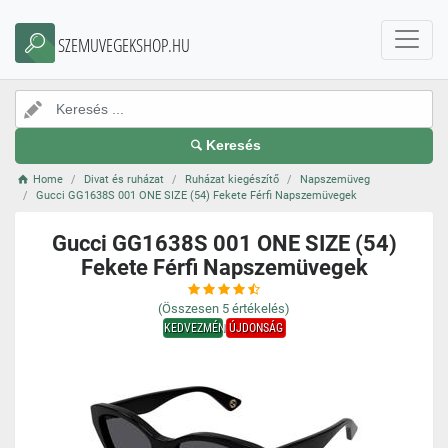
SZEMUVEGEKSHOP.HU
Keresés
Home
Divat és ruházat
Ruházat kiegészítő
Napszemüveg
Gucci GG1638S 001 ONE SIZE (54) Fekete Férfi Napszemüvegek
Gucci GG1638S 001 ONE SIZE (54)
Fekete Férfi Napszemüvegek
(Összesen
5
értékelés)
KEDVEZMÉNY
ÚJDONSÁG