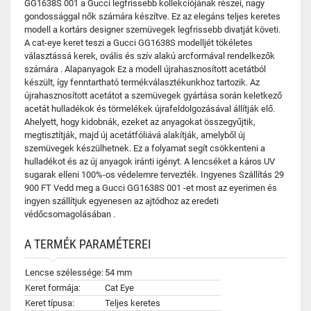
GG1638S 001 a Gucci legfrissebb kollekciójának részei, nagy
gondossággal nők számára készítve. Ez az elegáns teljes keretes
modell a kortárs designer szemüvegek legfrissebb divatját követi.
A cat-eye keret teszi a Gucci GG1638S modelljét tökéletes
választássá kerek, ovális és szív alakú arcformával rendelkezők
számára . Alapanyagok Ez a modell újrahasznosított acetátból
készült, így fenntartható termékválasztékunkhoz tartozik. Az
újrahasznosított acetátot a szemüvegek gyártása során keletkező
acetát hulladékok és törmelékek újrafeldolgozásával állítják elő.
Ahelyett, hogy kidobnák, ezeket az anyagokat összegyűjtik,
megtisztítják, majd új acetátfóliává alakítják, amelyből új
szemüvegek készülhetnek. Ez a folyamat segít csökkenteni a
hulladékot és az új anyagok iránti igényt. A lencséket a káros UV
sugarak elleni 100%-os védelemre tervezték. Ingyenes Szállítás 29
900 FT Vedd meg a Gucci GG1638S 001 -et most az eyerimen és
ingyen szállítjuk egyenesen az ajtódhoz az eredeti
védőcsomagolásában .
A TERMÉK PARAMÉTEREI
Lencse szélessége:
54 mm
Keret formája:
Cat Eye
Keret típusa:
Teljes keretes