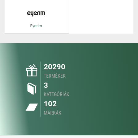
Eyerim
20290
TERMÉKEK
3
KATEGÓRIÁK
102
MÁRKÁK