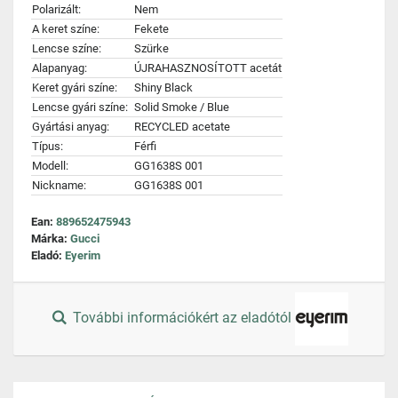
Polarizált:
Nem
A keret színe:
Fekete
Lencse színe:
Szürke
Alapanyag:
ÚJRAHASZNOSÍTOTT acetát
Keret gyári színe:
Shiny Black
Lencse gyári színe:
Solid Smoke / Blue
Gyártási anyag:
RECYCLED acetate
Típus:
Férfi
Modell:
GG1638S 001
Nickname:
GG1638S 001
Ean:
889652475943
Márka:
Gucci
Eladó:
Eyerim
További információkért az eladótól