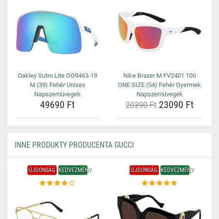
Oakley Sutro Lite OO9463-19
Nike Brazer M FV2401 100
M (39) Fehér Unisex
ONE SIZE (54) Fehér Gyermek
Napszemüvegek
Napszemüvegek
49690 Ft
23090 Ft
20390 Ft
INNE PRODUKTY PRODUCENTA GUCCI
ÚJDONSÁG
KEDVEZMÉNY
ÚJDONSÁG
KEDVEZMÉNY