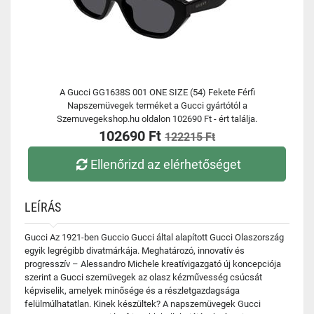
A Gucci GG1638S 001 ONE SIZE (54) Fekete Férfi
Napszemüvegek terméket a Gucci gyártótól a
Szemuvegekshop.hu oldalon 102690 Ft - ért találja.
102690 Ft
122215 Ft
Ellenőrizd az elérhetőséget
LEÍRÁS
Gucci Az 1921-ben Guccio Gucci által alapított Gucci Olaszország
egyik legrégibb divatmárkája. Meghatározó, innovatív és
progresszív – Alessandro Michele kreatívigazgató új koncepciója
szerint a Gucci szemüvegek az olasz kézművesség csúcsát
képviselik, amelyek minősége és a részletgazdagsága
felülmúlhatatlan. Kinek készültek? A napszemüvegek Gucci