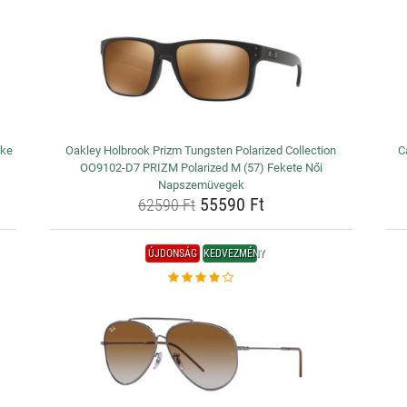
rke
Oakley Holbrook Prizm Tungsten Polarized Collection
C
OO9102-D7 PRIZM Polarized M (57) Fekete Női
Napszemüvegek
55590 Ft
62590 Ft
ÚJDONSÁG
KEDVEZMÉNY