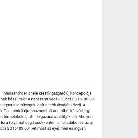
 – Alessandro Michele kreatívigazgató új koncepciója
. Kinek készültek? A napszemüvegek Gucci GG1618S 001
esigner szemüvegek legfrissebb divatját követi. A
Ez a modell újrahasznosított acetátból készült, így
törmelékek újrafeldolgozásával állítják elő. Ahelyett,
 Ez a folyamat segít csökkenteni a hulladékot és az új
Gucci GG1618S 001 -et most az eyerimen és ingyen