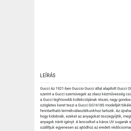
LEÍRÁS
Gucci Az 1921-ben Guccio Gucci által alapított Gucci O
szerint a Gucci szemüvegek az olasz kézművesség csú
a Gucci legfrissebb kollekciójának részei, nagy gondos
szögletes keret teszi a Gucci GG1618S modelljét tökéle
fenntartható termékválasztékunkhoz tartozik. Az újraha
hogy kidobnák, ezeket az anyagokat összegyűjtik, megti
anyagok iránti igényt. A lencséket a káros UV sugarak
szállítjuk egyenesen az ajtódhoz az eredeti védőcsoma