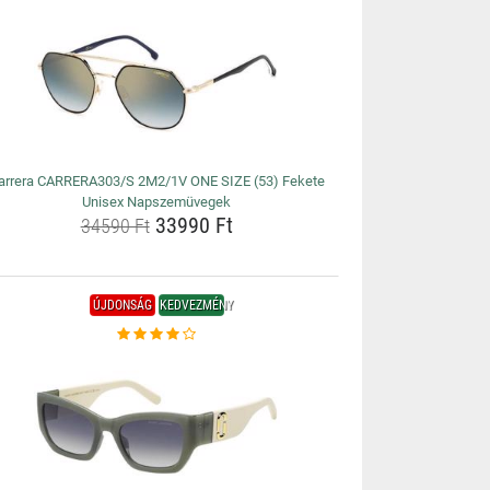
arrera CARRERA303/S 2M2/1V ONE SIZE (53) Fekete
Unisex Napszemüvegek
33990 Ft
34590 Ft
ÚJDONSÁG
KEDVEZMÉNY