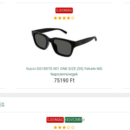
ÚJDONSÁG
Gucci GG1857S 001 ONE SIZE (55) Fekete Női
Napszemüvegek
75190 Ft
EG
ÚJDONSÁG
KEDVEZMÉNY