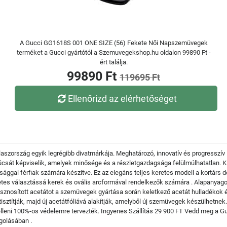
A Gucci GG1618S 001 ONE SIZE (56) Fekete Női Napszemüvegek
terméket a Gucci gyártótól a Szemuvegekshop.hu oldalon 99890 Ft -
ért találja.
99890 Ft
119695 Ft
Ellenőrizd az elérhetőséget
laszország egyik legrégibb divatmárkája. Meghatározó, innovatív és progresszív
csát képviselik, amelyek minősége és a részletgazdagsága felülmúlhatatlan
sággal férfiak számára készítve. Ez az elegáns teljes keretes modell a kortárs d
tes választássá kerek és ovális arcformával rendelkezők számára . Alapanyagok 
sznosított acetátot a szemüvegek gyártása során keletkező acetát hulladékok és 
sztítják, majd új acetátfóliává alakítják, amelyből új szemüvegek készülhetnek.
 elleni 100%-os védelemre tervezték. Ingyenes Szállítás 29 900 FT Vedd meg a 
golásában .