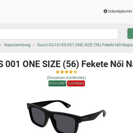
Szépségápolás 
Napszemüveg
Gucci GG1618S 001 ONE SIZE (56) Fekete Női Nap
 001 ONE SIZE (56) Fekete Női
(Összesen
4
értékelés)
KEDVEZMÉNY
ÚJDONSÁG