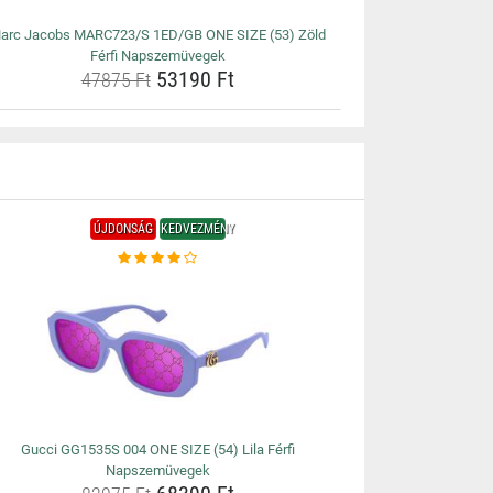
arc Jacobs MARC723/S 1ED/GB ONE SIZE (53) Zöld
Férfi Napszemüvegek
53190 Ft
47875 Ft
ÚJDONSÁG
KEDVEZMÉNY
Gucci GG1535S 004 ONE SIZE (54) Lila Férfi
Napszemüvegek