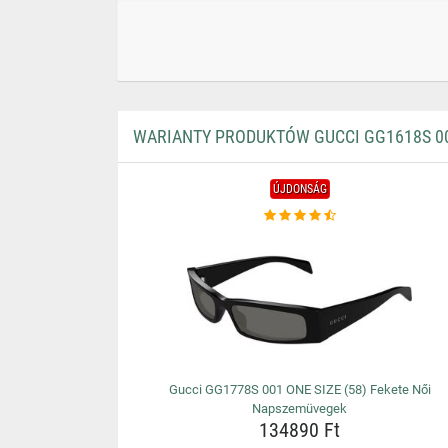
WARIANTY PRODUKTÓW GUCCI GG1618S 00
ÚJDONSÁG
Gucci GG1778S 001 ONE SIZE (58) Fekete Női
Napszemüvegek
134890 Ft