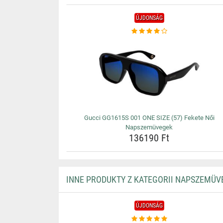
ÚJDONSÁG
Gucci GG1615S 001 ONE SIZE (57) Fekete Női
Napszemüvegek
136190 Ft
INNE PRODUKTY Z KATEGORII NAPSZEMÜV
ÚJDONSÁG