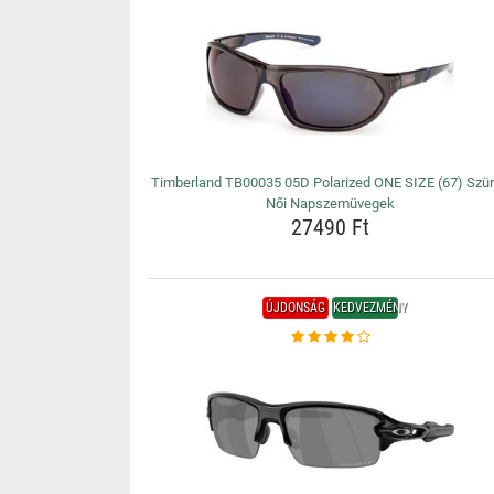
Timberland TB00035 05D Polarized ONE SIZE (67) Szü
Női Napszemüvegek
27490 Ft
ÚJDONSÁG
KEDVEZMÉNY