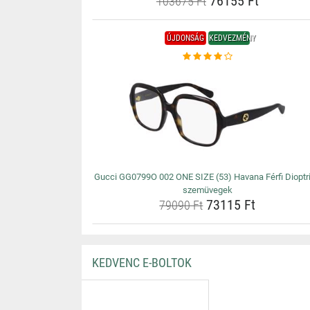
76155 Ft
103675 Ft
ÚJDONSÁG
KEDVEZMÉNY
Gucci GG0799O 002 ONE SIZE (53) Havana Férfi Dioptr
szemüvegek
73115 Ft
79090 Ft
KEDVENC E-BOLTOK