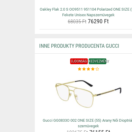
Oakley Flak 2.0 S OO9511 951104 Polarized ONE SIZE (
Fekete Unisex Napszemüvegek
76290 Ft
68035 Ft
INNE PRODUKTY PRODUCENTA GUCCI
ÚJDONSÁG
KEDVEZMÉNY
Gucci GG0833O 002 ONE SIZE (55) Arany Női Dioptri
szemüvegek