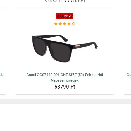
77755 Ft
87835 Ft
ÚJDONSÁG
iás
Gucci GG0748S 001 ONE SIZE (59) Fekete Női
Gu
Napszemüvegek
63790 Ft