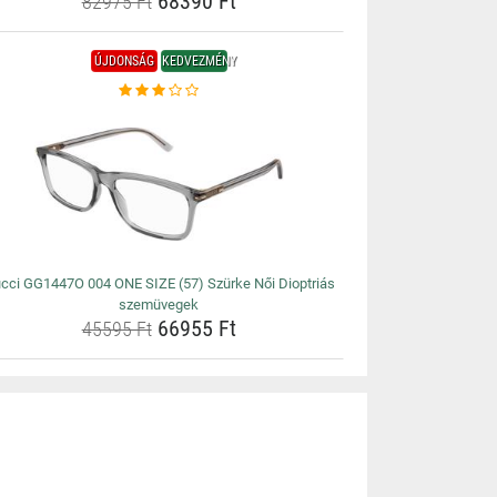
68390 Ft
82975 Ft
ÚJDONSÁG
KEDVEZMÉNY
cci GG1447O 004 ONE SIZE (57) Szürke Női Dioptriás
szemüvegek
66955 Ft
45595 Ft