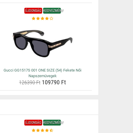
ÚJDONSÁG
KEDVEZMÉNY
Gucci GG1517S 001 ONE SIZE (54) Fekete Női
Napszemüvegek
109790 Ft
126390 Ft
ÚJDONSÁG
KEDVEZMÉNY