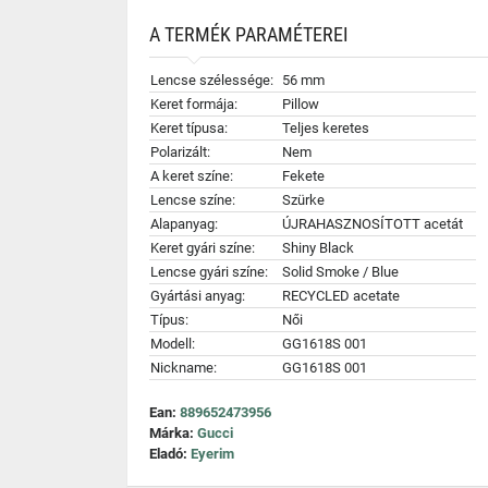
A TERMÉK PARAMÉTEREI
Lencse szélessége:
56 mm
Keret formája:
Pillow
Keret típusa:
Teljes keretes
Polarizált:
Nem
A keret színe:
Fekete
Lencse színe:
Szürke
Alapanyag:
ÚJRAHASZNOSÍTOTT acetát
Keret gyári színe:
Shiny Black
Lencse gyári színe:
Solid Smoke / Blue
Gyártási anyag:
RECYCLED acetate
Típus:
Női
Modell:
GG1618S 001
Nickname:
GG1618S 001
Ean:
889652473956
Márka:
Gucci
Eladó:
Eyerim