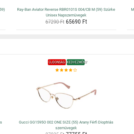
59)
Ray-Ban Aviator Reverse RBR0101S 004/CB M (59) Szürke
M
Unisex Napszemüvegek
65690 Ft
67290 Ft
ÚJDONSÁG
KEDVEZMÉNY
ás
Gucci GG1595O 002 ONE SIZE (55) Arany Férfi Dioptriás
szemüvegek