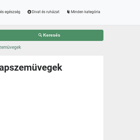
és egészség
Divat és ruházat
Minden kategória
Keresés
szemüvegek
 Napszemüvegek