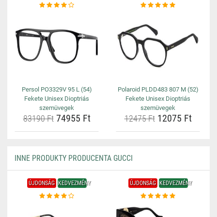
Persol PO3329V 95 L (54)
Polaroid PLDD483 807 M (52)
Fekete Unisex Dioptriás
Fekete Unisex Dioptriás
szemüvegek
szemüvegek
74955 Ft
12075 Ft
83190 Ft
12475 Ft
INNE PRODUKTY PRODUCENTA GUCCI
ÚJDONSÁG
KEDVEZMÉNY
ÚJDONSÁG
KEDVEZMÉNY