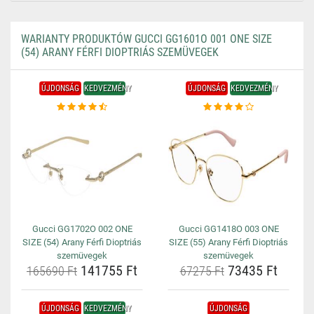
WARIANTY PRODUKTÓW GUCCI GG1601O 001 ONE SIZE
(54) ARANY FÉRFI DIOPTRIÁS SZEMÜVEGEK
ÚJDONSÁG
KEDVEZMÉNY
ÚJDONSÁG
KEDVEZMÉNY
Gucci GG1702O 002 ONE
Gucci GG1418O 003 ONE
SIZE (54) Arany Férfi Dioptriás
SIZE (55) Arany Férfi Dioptriás
szemüvegek
szemüvegek
141755 Ft
73435 Ft
165690 Ft
67275 Ft
ÚJDONSÁG
KEDVEZMÉNY
ÚJDONSÁG