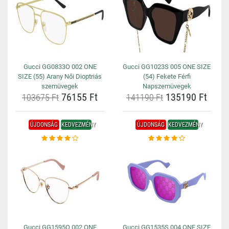
Gucci GG0833O 002 ONE
Gucci GG1023S 005 ONE SIZE
SIZE (55) Arany Női Dioptriás
(54) Fekete Férfi
szemüvegek
Napszemüvegek
76155 Ft
135190 Ft
103675 Ft
141190 Ft
ÚJDONSÁG
KEDVEZMÉNY
ÚJDONSÁG
KEDVEZMÉNY
Gucci GG1595O 002 ONE
Gucci GG1535S 004 ONE SIZE