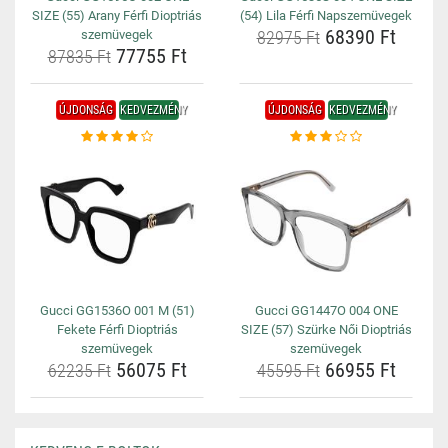
SIZE (55) Arany Férfi Dioptriás
(54) Lila Férfi Napszemüvegek
68390 Ft
szemüvegek
82975 Ft
77755 Ft
87835 Ft
ÚJDONSÁG
KEDVEZMÉNY
ÚJDONSÁG
KEDVEZMÉNY
Gucci GG1536O 001 M (51)
Gucci GG1447O 004 ONE
Fekete Férfi Dioptriás
SIZE (57) Szürke Női Dioptriás
szemüvegek
szemüvegek
56075 Ft
66955 Ft
62235 Ft
45595 Ft