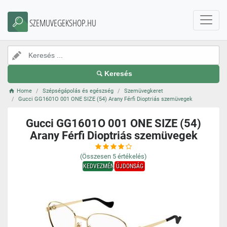
SZEMUVEGEKSHOP.HU
Keresés
Home
Szépségápolás és egészség
Szemüvegkeret
Gucci GG1601O 001 ONE SIZE (54) Arany Férfi Dioptriás szemüvegek
Gucci GG1601O 001 ONE SIZE (54)
Arany Férfi Dioptriás szemüvegek
(Összesen
5
értékelés)
KEDVEZMÉNY
ÚJDONSÁG