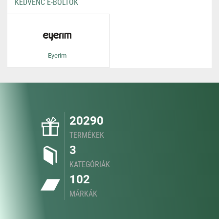
KEDVENC E-BOLTOK
Eyerim
20290
TERMÉKEK
3
KATEGÓRIÁK
102
MÁRKÁK