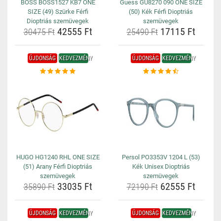
BOSS BOSS1527 KB7 ONE
Guess GU8270 090 ONE SIZE
SIZE (49) Szürke Férfi
(50) Kék Férfi Dioptriás
Dioptriás szemüvegek
szemüvegek
42555 Ft
17115 Ft
30475 Ft
25490 Ft
ÚJDONSÁG
KEDVEZMÉNY
ÚJDONSÁG
KEDVEZMÉNY
HUGO HG1240 RHL ONE SIZE
Persol PO3353V 1204 L (53)
(51) Arany Férfi Dioptriás
Kék Unisex Dioptriás
szemüvegek
szemüvegek
33035 Ft
62555 Ft
35890 Ft
72190 Ft
ÚJDONSÁG
KEDVEZMÉNY
ÚJDONSÁG
KEDVEZMÉNY