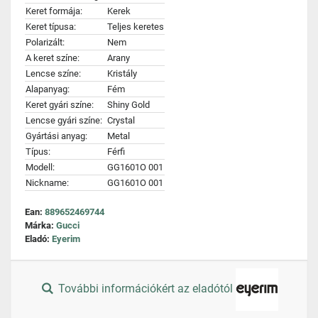
Keret formája:
Kerek
Keret típusa:
Teljes keretes
Polarizált:
Nem
A keret színe:
Arany
Lencse színe:
Kristály
Alapanyag:
Fém
Keret gyári színe:
Shiny Gold
Lencse gyári színe:
Crystal
Gyártási anyag:
Metal
Típus:
Férfi
Modell:
GG1601O 001
Nickname:
GG1601O 001
Ean:
889652469744
Márka:
Gucci
Eladó:
Eyerim
További információkért az eladótól