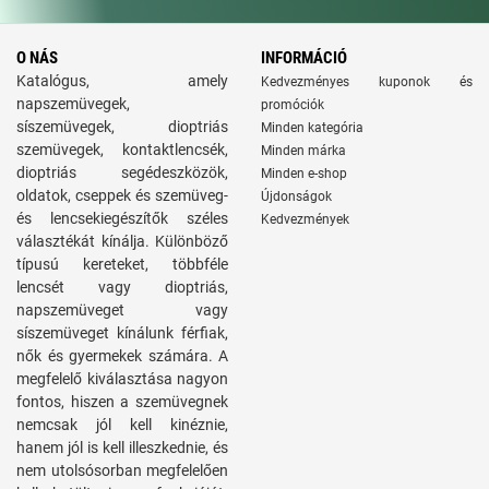
O NÁS
INFORMÁCIÓ
Katalógus, amely
Kedvezményes kuponok és
napszemüvegek,
promóciók
síszemüvegek, dioptriás
Minden kategória
szemüvegek, kontaktlencsék,
Minden márka
dioptriás segédeszközök,
Minden e-shop
oldatok, cseppek és szemüveg-
Újdonságok
és lencsekiegészítők széles
Kedvezmények
választékát kínálja. Különböző
típusú kereteket, többféle
lencsét vagy dioptriás,
napszemüveget vagy
síszemüveget kínálunk férfiak,
nők és gyermekek számára. A
megfelelő kiválasztása nagyon
fontos, hiszen a szemüvegnek
nemcsak jól kell kinéznie,
hanem jól is kell illeszkednie, és
nem utolsósorban megfelelően