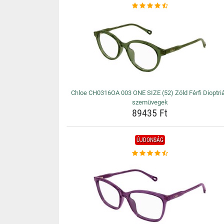
Chloe CH0316OA 003 ONE SIZE (52) Zöld Férfi Dioptri
szemüvegek
89435 Ft
ÚJDONSÁG