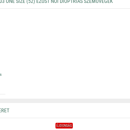
 ONE SIZE (52) EZÜST NŐI DIOPTRIÁS SZEMÜVEGEK
ás
ERET
ÚJDONSÁG