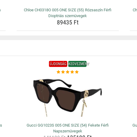
s
Chloe CH0318O 005 ONE SIZE (55) Rózsaszín Férfi
Ch
Dioptriás szemüvegek
89435 Ft
ÚJDONSÁG
KEDVEZMÉNY
ás
Gucci GG1023S 005 ONE SIZE (54) Fekete Férfi
Gu
Napszemüvegek