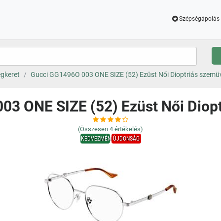
Szépségápolás 
gkeret
Gucci GG1496O 003 ONE SIZE (52) Ezüst Női Dioptriás szemü
03 ONE SIZE (52) Ezüst Női Diop
(Összesen
4
értékelés)
KEDVEZMÉNY
ÚJDONSÁG