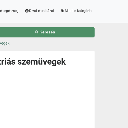
és egészség
Divat és ruházat
Minden kategória
Keresés
vegek
triás szemüvegek