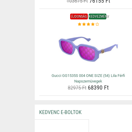
76155 Ft
103675 Ft
ÚJDONSÁG
KEDVEZMÉNY
Gucci GG1535S 004 ONE SIZE (54) Lila Férfi
Napszemüvegek
68390 Ft
82975 Ft
KEDVENC E-BOLTOK