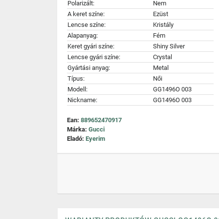
Polarizált:
Nem
A keret színe:
Ezüst
Lencse színe:
Kristály
Alapanyag:
Fém
Keret gyári színe:
Shiny Silver
Lencse gyári színe:
Crystal
Gyártási anyag:
Metal
Típus:
Női
Modell:
GG1496O 003
Nickname:
GG1496O 003
Ean:
889652470917
Márka:
Gucci
Eladó:
Eyerim