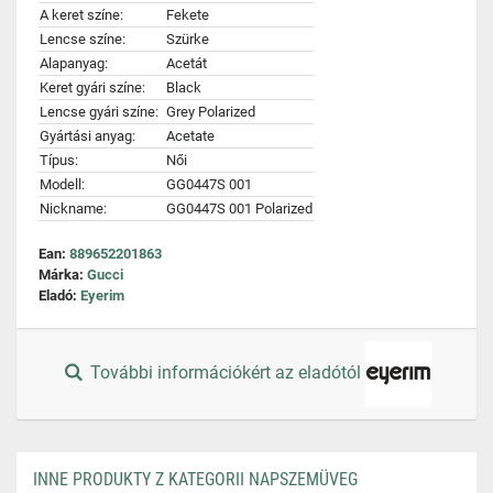
A keret színe:
Fekete
Lencse színe:
Szürke
Alapanyag:
Acetát
Keret gyári színe:
Black
Lencse gyári színe:
Grey Polarized
Gyártási anyag:
Acetate
Típus:
Női
Modell:
GG0447S 001
Nickname:
GG0447S 001 Polarized
Ean:
889652201863
Márka:
Gucci
Eladó:
Eyerim
További információkért az eladótól
INNE PRODUKTY Z KATEGORII NAPSZEMÜVEG