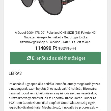
A Gucci GG0447S 001 Polarized ONE SIZE (58) Fekete Női
Napszemüvegek terméket a Gucci gyártótól a
Szemuvegekshop.hu oldalon 114890 Ft - ért találja.
114890 Ft
132115 Ft
Ellenőrizd az elérhetőséget
LEÍRÁS
Polarizáció Egy speciális szűrő a lencsén, amely megakadályozza
a napsugarak szembejutását és azok vakító hatását. Bizonyára
hasznát fogod venni, különösen a nyári időszakban, vezetéskor,
túrázáskor vagy akár vízi- és téli sportok űzése során. Gucci Az
1921-ben Guccio Gucci által alapított Gucci Olaszország egyik
legrégibb divatmárkája. Meghatározó, innovatív és progresszív –