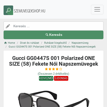
SZEMUVEGEKSHOP.HU
Keresés
Home
Divat és ruházat
Ruházat kiegészítő
Napszemüveg
Gucci GG0447S 001 Polarized ONE SIZE (58) Fekete Női Napszemüvegek
Gucci GG0447S 001 Polarized ONE
SIZE (58) Fekete Női Napszemüvegek
(Összesen
2
értékelés)
KEDVEZMÉNY
ÚJDONSÁG