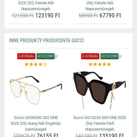
SIZE (53) Fekete Női
(56) Fekete Női
Napszemüvegek
Napszemüvegek
123190 Ft
67790 Ft
121590 Ft
58990 Ft
INNE PRODUKTY PRODUCENTA GUCCI
ÚJDONSÁG
KEDVEZMÉNY
ÚJDONSÁG
KEDVEZMÉNY
Gucci GG0833O 002 ONE
Gucci GG1023S 005 ONE SIZE
SIZE (55) Arany Női Dioptriás
(54) Fekete Férfi
szemüvegek
Napszemüvegek
76155 Ft
135190 Ft
103675 Ft
141190 Ft