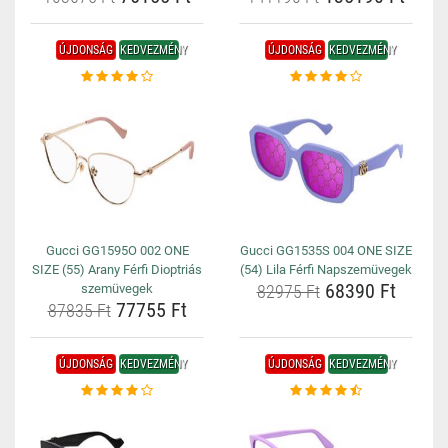
ÚJDONSÁG
KEDVEZMÉNY
ÚJDONSÁG
KEDVEZMÉNY
Gucci GG1595O 002 ONE
Gucci GG1535S 004 ONE SIZE
SIZE (55) Arany Férfi Dioptriás
(54) Lila Férfi Napszemüvegek
68390 Ft
szemüvegek
82975 Ft
77755 Ft
87835 Ft
ÚJDONSÁG
KEDVEZMÉNY
ÚJDONSÁG
KEDVEZMÉNY