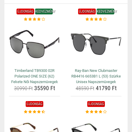
ÚJDONSÁG
KEDVEZMÉNY
ÚJDONSÁG
KEDVEZMÉNY
Timberland TB9300 02R
Ray-Ban New Clubmaster
Polarized ONE SIZE (62)
RB4416 6653B1 L (53) Szürke
Fekete Női Napszemüvegek
Unisex Napszemüvegek
35590 Ft
41790 Ft
30990 Ft
48590 Ft
ÚJDONSÁG
ÚJDONSÁG