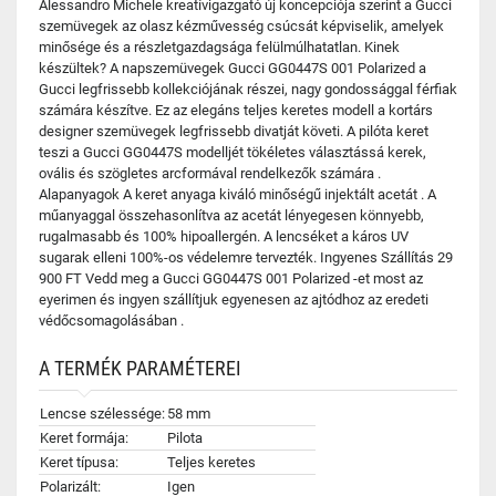
Alessandro Michele kreatívigazgató új koncepciója szerint a Gucci
szemüvegek az olasz kézművesség csúcsát képviselik, amelyek
minősége és a részletgazdagsága felülmúlhatatlan. Kinek
készültek? A napszemüvegek Gucci GG0447S 001 Polarized a
Gucci legfrissebb kollekciójának részei, nagy gondossággal férfiak
számára készítve. Ez az elegáns teljes keretes modell a kortárs
designer szemüvegek legfrissebb divatját követi. A pilóta keret
teszi a Gucci GG0447S modelljét tökéletes választássá kerek,
ovális és szögletes arcformával rendelkezők számára .
Alapanyagok A keret anyaga kiváló minőségű injektált acetát . A
műanyaggal összehasonlítva az acetát lényegesen könnyebb,
rugalmasabb és 100% hipoallergén. A lencséket a káros UV
sugarak elleni 100%-os védelemre tervezték. Ingyenes Szállítás 29
900 FT Vedd meg a Gucci GG0447S 001 Polarized -et most az
eyerimen és ingyen szállítjuk egyenesen az ajtódhoz az eredeti
védőcsomagolásában .
A TERMÉK PARAMÉTEREI
Lencse szélessége:
58 mm
Keret formája:
Pilota
Keret típusa:
Teljes keretes
Polarizált:
Igen