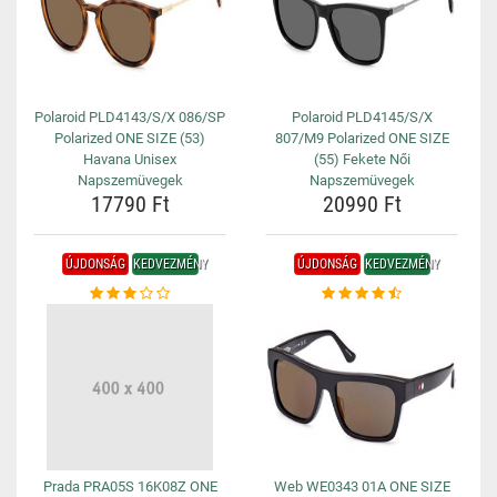
Polaroid PLD4143/S/X 086/SP
Polaroid PLD4145/S/X
Polarized ONE SIZE (53)
807/M9 Polarized ONE SIZE
Havana Unisex
(55) Fekete Női
Napszemüvegek
Napszemüvegek
17790 Ft
20990 Ft
ÚJDONSÁG
KEDVEZMÉNY
ÚJDONSÁG
KEDVEZMÉNY
Prada PRA05S 16K08Z ONE
Web WE0343 01A ONE SIZE