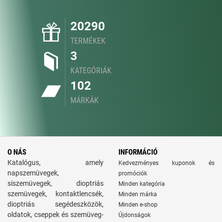
20290
TERMÉKEK
3
KATEGÓRIÁK
102
MÁRKÁK
O NÁS
INFORMÁCIÓ
Katalógus, amely
Kedvezményes kuponok és
napszemüvegek,
promóciók
síszemüvegek, dioptriás
Minden kategória
szemüvegek, kontaktlencsék,
Minden márka
dioptriás segédeszközök,
Minden e-shop
oldatok, cseppek és szemüveg-
Újdonságok