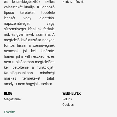
és lencsekiegészítők széles
Kedvezmények
választékát kínálja. Különböző
típusú kereteket, többféle
lencsét vagy dioptriás,
napszemüveget vagy
síszemüveget kínálunk férfiak,
nők és gyermekek számára. A
megfelelő kiválasztása nagyon
fontos, hiszen a szemüvegnek
nemcsak jól kell kinéznie,
hanem jól is kell illeszkednie, és
nem utolsósorban megfelelően
kell betöltenie a funkcióját.
Katalógusunkban minőségi
márkás termékeket talál,
amelyek nem hagyják cserben.
BLOG
WEBHELYEK
Magazinunk
Rólunk
Cookies
Eyerim