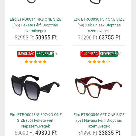
Etro ETRO0014 HK8 ONE SIZE
Etro ETRO0030 PJP ONE SIZE
(56) Fekete Férfi Dioptriás
(54) Kék Unisex Dioptriás
szemüvegek
szemüvegek
50955 Ft
63755 Ft
52955 Ft
70290 Ft
ÚJDONSÁG
KEDVEZMÉNY
ÚJDONSÁG
KEDVEZMÉNY
Etro ETRO0043/S 807/9O ONE
Etro ETRO0046 65T ONE SIZE
SIZE (56) Fekete Férfi
(53) Havana Férfi Dioptriás
Napszemüvegek
szemüvegek
49890 Ft
33835 Ft
50090 Ft
51990 Ft