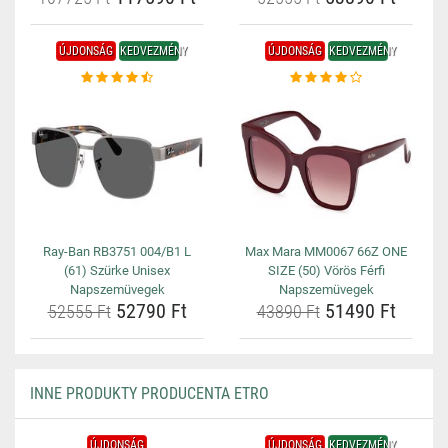
ÚJDONSÁG
KEDVEZMÉNY
ÚJDONSÁG
KEDVEZMÉNY
Ray-Ban RB3751 004/B1 L
Max Mara MM0067 66Z ONE
(61) Szürke Unisex
SIZE (50) Vörös Férfi
Napszemüvegek
Napszemüvegek
52790 Ft
51490 Ft
52555 Ft
43890 Ft
INNE PRODUKTY PRODUCENTA ETRO
ÚJDONSÁG
ÚJDONSÁG
KEDVEZMÉNY