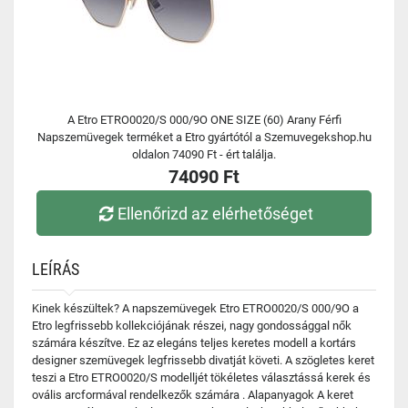
A Etro ETRO0020/S 000/9O ONE SIZE (60) Arany Férfi
Napszemüvegek terméket a Etro gyártótól a Szemuvegekshop.hu
oldalon 74090 Ft - ért találja.
74090 Ft
Ellenőrizd az elérhetőséget
LEÍRÁS
Kinek készültek? A napszemüvegek Etro ETRO0020/S 000/9O a
Etro legfrissebb kollekciójának részei, nagy gondossággal nők
számára készítve. Ez az elegáns teljes keretes modell a kortárs
designer szemüvegek legfrissebb divatját követi. A szögletes keret
teszi a Etro ETRO0020/S modelljét tökéletes választássá kerek és
ovális arcformával rendelkezők számára . Alapanyagok A keret