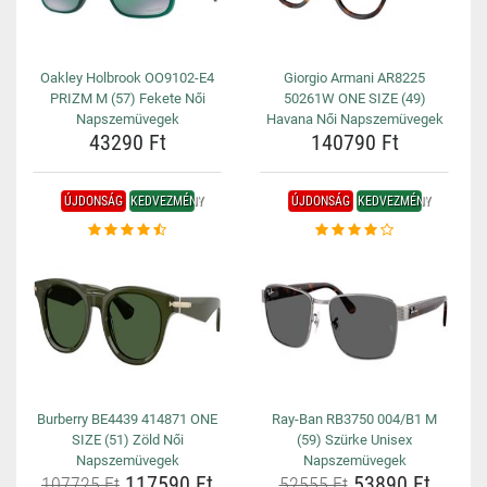
Oakley Holbrook OO9102-E4
Giorgio Armani AR8225
PRIZM M (57) Fekete Női
50261W ONE SIZE (49)
Napszemüvegek
Havana Női Napszemüvegek
43290 Ft
140790 Ft
ÚJDONSÁG
KEDVEZMÉNY
ÚJDONSÁG
KEDVEZMÉNY
Burberry BE4439 414871 ONE
Ray-Ban RB3750 004/B1 M
SIZE (51) Zöld Női
(59) Szürke Unisex
Napszemüvegek
Napszemüvegek
117590 Ft
53890 Ft
107725 Ft
52555 Ft