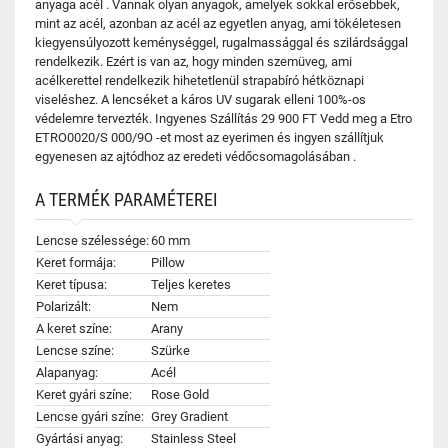
anyaga acél . Vannak olyan anyagok, amelyek sokkal erősebbek,
mint az acél, azonban az acél az egyetlen anyag, ami tökéletesen
kiegyensúlyozott keménységgel, rugalmassággal és szilárdsággal
rendelkezik. Ezért is van az, hogy minden szemüveg, ami
acélkerettel rendelkezik hihetetlenül strapabíró hétköznapi
viseléshez. A lencséket a káros UV sugarak elleni 100%-os
védelemre tervezték. Ingyenes Szállítás 29 900 FT Vedd meg a Etro
ETRO0020/S 000/9O -et most az eyerimen és ingyen szállítjuk
egyenesen az ajtódhoz az eredeti védőcsomagolásában .
A TERMÉK PARAMÉTEREI
Lencse szélessége:
60 mm
Keret formája:
Pillow
Keret típusa:
Teljes keretes
Polarizált:
Nem
A keret színe:
Arany
Lencse színe:
Szürke
Alapanyag:
Acél
Keret gyári színe:
Rose Gold
Lencse gyári színe:
Grey Gradient
Gyártási anyag:
Stainless Steel