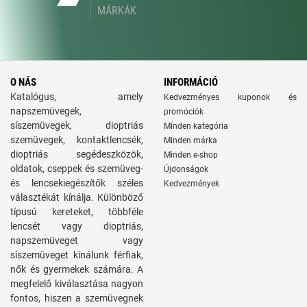
MÁRKÁK
O NÁS
INFORMÁCIÓ
Katalógus, amely
Kedvezményes kuponok és
napszemüvegek,
promóciók
síszemüvegek, dioptriás
Minden kategória
szemüvegek, kontaktlencsék,
Minden márka
dioptriás segédeszközök,
Minden e-shop
oldatok, cseppek és szemüveg-
Újdonságok
és lencsekiegészítők széles
Kedvezmények
választékát kínálja. Különböző
típusú kereteket, többféle
lencsét vagy dioptriás,
napszemüveget vagy
síszemüveget kínálunk férfiak,
nők és gyermekek számára. A
megfelelő kiválasztása nagyon
fontos, hiszen a szemüvegnek