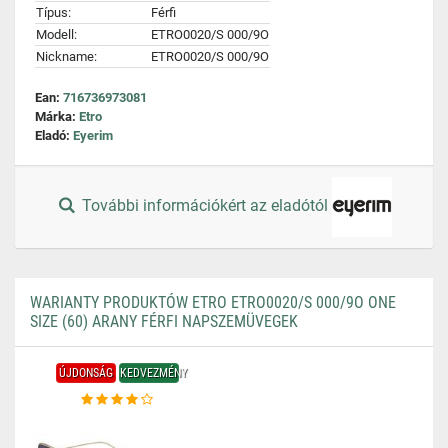
Típus:
Férfi
Modell:
ETRO0020/S 000/9O
Nickname:
ETRO0020/S 000/9O
Ean:
716736973081
Márka:
Etro
Eladó:
Eyerim
További információkért az eladótól
WARIANTY PRODUKTÓW ETRO ETRO0020/S 000/9O ONE
SIZE (60) ARANY FÉRFI NAPSZEMÜVEGEK
ÚJDONSÁG
KEDVEZMÉNY