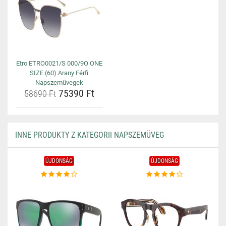
Etro ETRO0021/S 000/9O ONE
SIZE (60) Arany Férfi
Napszemüvegek
75390 Ft
58690 Ft
INNE PRODUKTY Z KATEGORII NAPSZEMÜVEG
ÚJDONSÁG
ÚJDONSÁG