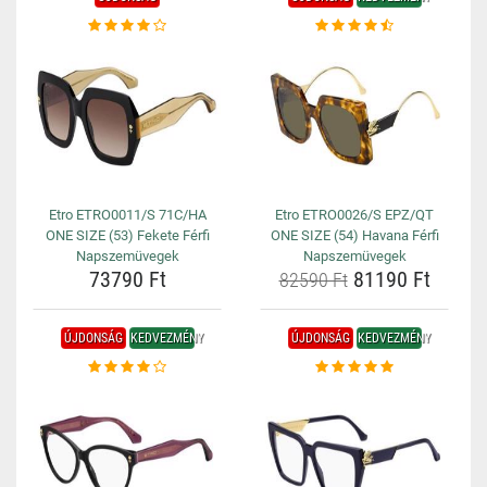
Etro ETRO0011/S 71C/HA
Etro ETRO0026/S EPZ/QT
ONE SIZE (53) Fekete Férfi
ONE SIZE (54) Havana Férfi
Napszemüvegek
Napszemüvegek
73790 Ft
81190 Ft
82590 Ft
ÚJDONSÁG
KEDVEZMÉNY
ÚJDONSÁG
KEDVEZMÉNY