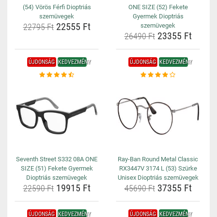
(54) Vörös Férfi Dioptriás
ONE SIZE (52) Fekete
szemüvegek
Gyermek Dioptriás
22555 Ft
22795 Ft
szemüvegek
23355 Ft
26490 Ft
ÚJDONSÁG
KEDVEZMÉNY
ÚJDONSÁG
KEDVEZMÉNY
Seventh Street S332 08A ONE
Ray-Ban Round Metal Classic
SIZE (51) Fekete Gyermek
RX3447V 3174 L (53) Szürke
Dioptriás szemüvegek
Unisex Dioptriás szemüvegek
19915 Ft
37355 Ft
22590 Ft
45690 Ft
ÚJDONSÁG
KEDVEZMÉNY
ÚJDONSÁG
KEDVEZMÉNY