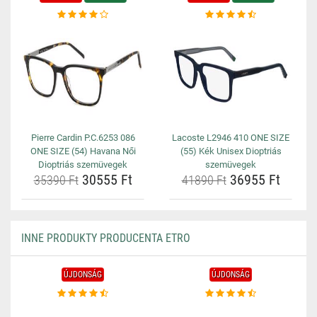
Pierre Cardin P.C.6253 086
Lacoste L2946 410 ONE SIZE
ONE SIZE (54) Havana Női
(55) Kék Unisex Dioptriás
Dioptriás szemüvegek
szemüvegek
30555 Ft
36955 Ft
35390 Ft
41890 Ft
INNE PRODUKTY PRODUCENTA ETRO
ÚJDONSÁG
ÚJDONSÁG