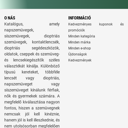
O NÁS
INFORMÁCIÓ
Katalógus, amely
Kedvezményes kuponok és
napszemüvegek,
promóciók
síszemüvegek, dioptriás
Minden kategória
szemüvegek, kontaktlencsék,
Minden márka
dioptriás segédeszközök,
Minden e-shop
oldatok, cseppek és szemüveg-
Újdonságok
és lencsekiegészítők széles
Kedvezmények
választékát kínálja. Különböző
típusú kereteket, többféle
lencsét vagy dioptriás,
napszemüveget vagy
síszemüveget kínálunk férfiak,
nők és gyermekek számára. A
megfelelő kiválasztása nagyon
fontos, hiszen a szemüvegnek
nemcsak jól kell kinéznie,
hanem jól is kell illeszkednie, és
nem utolsósorban megfelelően