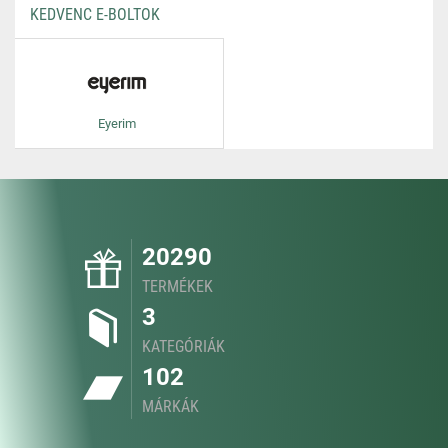
KEDVENC E-BOLTOK
Eyerim
20290
TERMÉKEK
3
KATEGÓRIÁK
102
MÁRKÁK