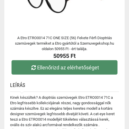
A Etro ETRO0014 71C ONE SIZE (56) Fekete Férfi Dioptriás
szemüvegek terméket a Etro gyártótól a Szemuvegekshop.hu
oldalon 50955 Ft - ért találja.
50955 Ft
Ellenőrizd az elérhetőséget
LEÍRÁS
Kinek készültek? A dioptriás szemüvegek Etro ETRO0014 71C a
Etro legfrissebb kollekciójának részei, nagy gondossággal nők
számára készítve. Ez az elegáns teljes keretes modell a kortárs
designer szemüvegek legfrissebb divatját követi. A cat-eye keret
teszi a Etro ETRO0014 modelljét tökéletes választássá kerek,
ovális és szív alakú arcformával rendelkezők számára .