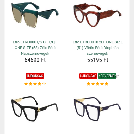
Etro ETRO0001/S GTT/QT
Etro ETRO0018 2LF ONE SIZE
ONE SIZE (58) Zöld Férfi
(51) Vörös Férfi Dioptriás
Napszemüvegek
szemüvegek
64690 Ft
55195 Ft
ÚJDONSÁG
ÚJDONSÁG
KEDVEZMÉNY