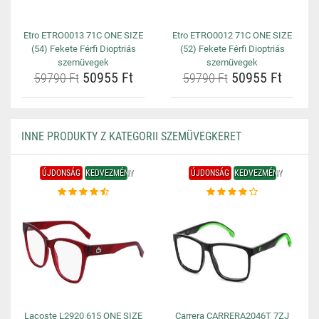
Etro ETRO0013 71C ONE SIZE
Etro ETRO0012 71C ONE SIZE
(54) Fekete Férfi Dioptriás
(52) Fekete Férfi Dioptriás
szemüvegek
szemüvegek
50955 Ft
50955 Ft
59790 Ft
59790 Ft
INNE PRODUKTY Z KATEGORII SZEMÜVEGKERET
ÚJDONSÁG
KEDVEZMÉNY
ÚJDONSÁG
KEDVEZMÉNY
Lacoste L2920 615 ONE SIZE
Carrera CARRERA2046T 7ZJ