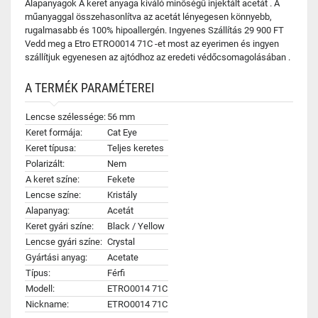
Alapanyagok A keret anyaga kiváló minőségű injektált acetát . A
műanyaggal összehasonlítva az acetát lényegesen könnyebb,
rugalmasabb és 100% hipoallergén. Ingyenes Szállítás 29 900 FT
Vedd meg a Etro ETRO0014 71C -et most az eyerimen és ingyen
szállítjuk egyenesen az ajtódhoz az eredeti védőcsomagolásában .
A TERMÉK PARAMÉTEREI
Lencse szélessége:
56 mm
Keret formája:
Cat Eye
Keret típusa:
Teljes keretes
Polarizált:
Nem
A keret színe:
Fekete
Lencse színe:
Kristály
Alapanyag:
Acetát
Keret gyári színe:
Black / Yellow
Lencse gyári színe:
Crystal
Gyártási anyag:
Acetate
Típus:
Férfi
Modell:
ETRO0014 71C
Nickname:
ETRO0014 71C