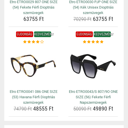
Etro ETRO0029 807 ONE SIZE
Etro ETRO0030 PJP ONE SIZE
(54) Fekete Férfi Dioptriás
(54) Kék Unisex Dioptriás
szemüvegek
szemüvegek
63755 Ft
63755 Ft
70290 Ft
ÚJDONSÁG
KEDVEZMÉNY
ÚJDONSÁG
KEDVEZMÉNY
Etro ETRO0041 086 ONE SIZE
Etro ETRO0043/S 807/9O ONE
(53) Havana Férfi Dioptriás
SIZE (56) Fekete Férfi
szemüvegek
Napszemüvegek
48555 Ft
49890 Ft
74790 Ft
50090 Ft