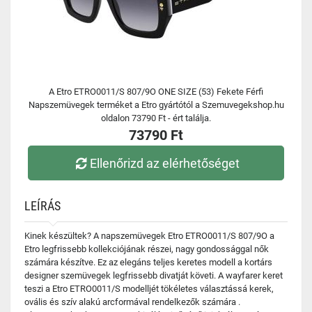
A Etro ETRO0011/S 807/9O ONE SIZE (53) Fekete Férfi
Napszemüvegek terméket a Etro gyártótól a Szemuvegekshop.hu
oldalon 73790 Ft - ért találja.
73790 Ft
Ellenőrizd az elérhetőséget
LEÍRÁS
Kinek készültek? A napszemüvegek Etro ETRO0011/S 807/9O a
Etro legfrissebb kollekciójának részei, nagy gondossággal nők
számára készítve. Ez az elegáns teljes keretes modell a kortárs
designer szemüvegek legfrissebb divatját követi. A wayfarer keret
teszi a Etro ETRO0011/S modelljét tökéletes választássá kerek,
ovális és szív alakú arcformával rendelkezők számára .