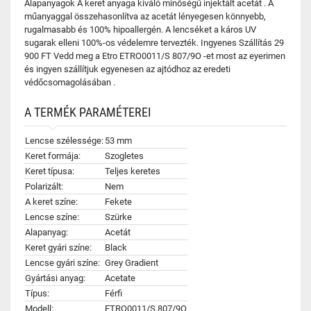
Alapanyagok A keret anyaga kiváló minőségű injektált acetát . A
műanyaggal összehasonlítva az acetát lényegesen könnyebb,
rugalmasabb és 100% hipoallergén. A lencséket a káros UV
sugarak elleni 100%-os védelemre tervezték. Ingyenes Szállítás 29
900 FT Vedd meg a Etro ETRO0011/S 807/9O -et most az eyerimen
és ingyen szállítjuk egyenesen az ajtódhoz az eredeti
védőcsomagolásában .
A TERMÉK PARAMÉTEREI
Lencse szélessége:
53 mm
Keret formája:
Szogletes
Keret típusa:
Teljes keretes
Polarizált:
Nem
A keret színe:
Fekete
Lencse színe:
Szürke
Alapanyag:
Acetát
Keret gyári színe:
Black
Lencse gyári színe:
Grey Gradient
Gyártási anyag:
Acetate
Típus:
Férfi
Modell:
ETRO0011/S 807/9O