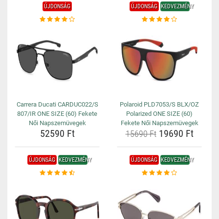
ÚJDONSÁG
ÚJDONSÁG
KEDVEZMÉNY
Carrera Ducati CARDUC022/S
Polaroid PLD7053/S BLX/OZ
807/IR ONE SIZE (60) Fekete
Polarized ONE SIZE (60)
Női Napszemüvegek
Fekete Női Napszemüvegek
52590 Ft
19690 Ft
15690 Ft
ÚJDONSÁG
KEDVEZMÉNY
ÚJDONSÁG
KEDVEZMÉNY