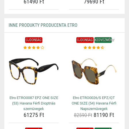
61490 Ft
79690 Ft
INNE PRODUKTY PRODUCENTA ETRO
ÚJDONSÁG
ÚJDONSÁG
KEDVEZMÉNY
Etro ETRO0087 EPZ ONE SIZE
Etro ETRO0026/S EPZ/QT
(53) Havana Férfi Dioptriás
ONE SIZE (54) Havana Férfi
szemüvegek
Napszemüvegek
61275 Ft
81190 Ft
82590 Ft