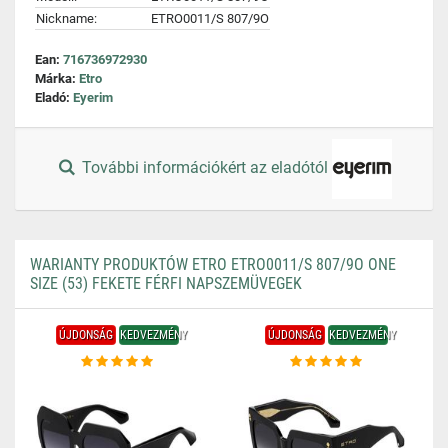
Nickname:
ETRO0011/S 807/9O
Ean:
716736972930
Márka:
Etro
Eladó:
Eyerim
További információkért az eladótól
WARIANTY PRODUKTÓW ETRO ETRO0011/S 807/9O ONE
SIZE (53) FEKETE FÉRFI NAPSZEMÜVEGEK
ÚJDONSÁG
KEDVEZMÉNY
ÚJDONSÁG
KEDVEZMÉNY