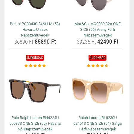
Persol PO3343S 24/31 M (53)
Max&Co. MO0089 32A ONE
Havana Unisex
SIZE (56) Arany Férfi
Napszemüvegek
Napszemüvegek
85890 Ft
42490 Ft
86890 Ft
39235 Ft
ÚJDONSÁG
ÚJDONSÁG
Polo Ralph Lauren PH4224U
Ralph Lauren RL8230U
500373 ONE SIZE (55) Havana
624513 ONE SIZE (54) Sárga
Női Napszemüvegek
Férfi Napszemüvegek