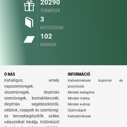
20290
TERMÉKEK
3
KATEGÓRIÁK
102
MÁRKÁK
O NÁS
INFORMÁCIÓ
Katalógus, amely
Kedvezményes kuponok és
napszemüvegek,
promóciók
síszemüvegek, dioptriás
Minden kategória
szemüvegek, kontaktlencsék,
Minden márka
dioptriás segédeszközök,
Minden e-shop
oldatok, cseppek és szemüveg-
Újdonságok
és lencsekiegészítők széles
Kedvezmények
választékát kínálja. Különböző