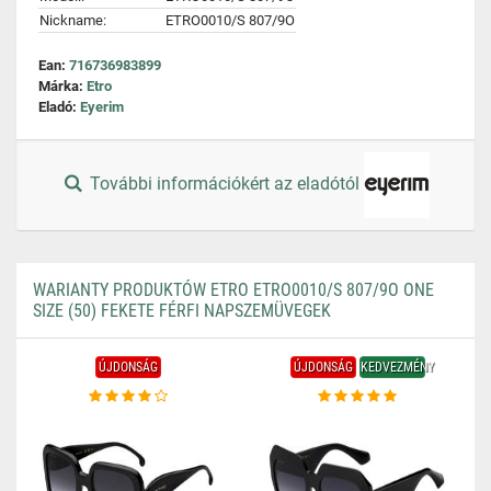
Nickname:
ETRO0010/S 807/9O
Ean:
716736983899
Márka:
Etro
Eladó:
Eyerim
További információkért az eladótól
WARIANTY PRODUKTÓW ETRO ETRO0010/S 807/9O ONE
SIZE (50) FEKETE FÉRFI NAPSZEMÜVEGEK
ÚJDONSÁG
ÚJDONSÁG
KEDVEZMÉNY