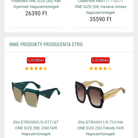
Polarized ONE SIZE (50) Kék
Collection RB4171 710/71
Gyermek Napszemüvegek
ONE SIZE (54) Havana Unisex
26390 Ft
Napszemüvegek
35590 Ft
INNE PRODUKTY PRODUCENTA ETRO
ÚJDONSÁG
ÚJDONSÁG
Etro ETRO0001/S GTT/QT
Etro ETRO0011/S 71C/HA
ONE SIZE (58) Zöld Férfi
ONE SIZE (53) Fekete Férfi
Napszemüvegek
Napszemüvegek