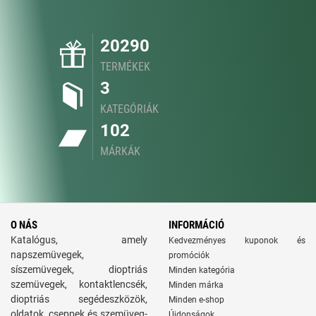
20290
TERMÉKEK
3
KATEGÓRIÁK
102
MÁRKÁK
O NÁS
INFORMÁCIÓ
Katalógus, amely
Kedvezményes kuponok és
napszemüvegek,
promóciók
síszemüvegek, dioptriás
Minden kategória
szemüvegek, kontaktlencsék,
Minden márka
dioptriás segédeszközök,
Minden e-shop
oldatok, cseppek és szemüveg-
Újdonságok