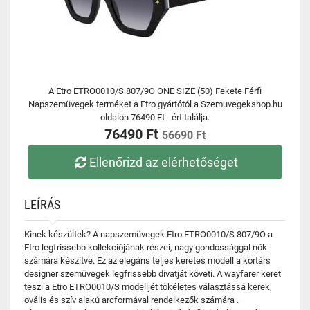
A Etro ETRO0010/S 807/9O ONE SIZE (50) Fekete Férfi
Napszemüvegek terméket a Etro gyártótól a Szemuvegekshop.hu
oldalon 76490 Ft - ért találja.
76490 Ft
56690 Ft
Ellenőrizd az elérhetőséget
LEÍRÁS
Kinek készültek? A napszemüvegek Etro ETRO0010/S 807/9O a
Etro legfrissebb kollekciójának részei, nagy gondossággal nők
számára készítve. Ez az elegáns teljes keretes modell a kortárs
designer szemüvegek legfrissebb divatját követi. A wayfarer keret
teszi a Etro ETRO0010/S modelljét tökéletes választássá kerek,
ovális és szív alakú arcformával rendelkezők számára .