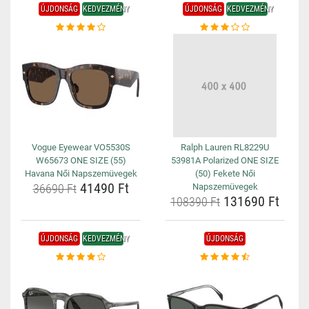
ÚJDONSÁG
KEDVEZMÉNY
ÚJDONSÁG
KEDVEZMÉNY
Vogue Eyewear VO5530S
Ralph Lauren RL8229U
W65673 ONE SIZE (55)
53981A Polarized ONE SIZE
Havana Női Napszemüvegek
(50) Fekete Női
41490 Ft
36690 Ft
Napszemüvegek
131690 Ft
108390 Ft
ÚJDONSÁG
KEDVEZMÉNY
ÚJDONSÁG