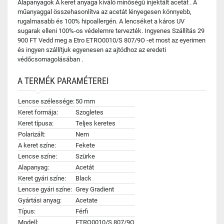
Alapanyagok A keret anyaga kiváló minőségű injektált acetát . A
műanyaggal összehasonlítva az acetát lényegesen könnyebb,
rugalmasabb és 100% hipoallergén. A lencséket a káros UV
sugarak elleni 100%-os védelemre tervezték. Ingyenes Szállítás 29
900 FT Vedd meg a Etro ETRO0010/S 807/9O -et most az eyerimen
és ingyen szállítjuk egyenesen az ajtódhoz az eredeti
védőcsomagolásában .
A TERMÉK PARAMÉTEREI
Lencse szélessége:
50 mm
Keret formája:
Szogletes
Keret típusa:
Teljes keretes
Polarizált:
Nem
A keret színe:
Fekete
Lencse színe:
Szürke
Alapanyag:
Acetát
Keret gyári színe:
Black
Lencse gyári színe:
Grey Gradient
Gyártási anyag:
Acetate
Típus:
Férfi
Modell:
ETRO0010/S 807/9O