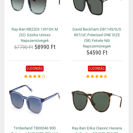
Ray-Ban RB2203 1391GK M
David Beckham DB1145/G/S
(52) Szürke Unisex
807/UC Polarized ONE SIZE
Napszemüvegek
(58) Fekete Női
58990 Ft
67790 Ft
Napszemüvegek
54590 Ft
ÚJDONSÁG
ÚJDONSÁG
Timberland TB00046 90D
Ray-Ban Erika Classic Havana