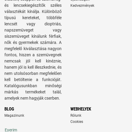
és lencsekiegészítők széles
Kedvezmények
választékát kínálja. Különböző
típusú kereteket, többféle
lencsét vagy dioptriás,
napszemüveget vagy
síszemüveget kínálunk férfiak,
nők és gyermekek számára. A
megfelelő kiválasztása nagyon
fontos, hiszen a szemüvegnek
nemcsak jól kell kinéznie,
hanem jól is kell illeszkednie, és
nem utolsósorban megfelelően
kell betöltenie a funkcióját.
Katalógusunkban minőségi
márkás termékeket talál,
amelyek nem hagyják cserben.
BLOG
WEBHELYEK
Magazinunk
Rólunk
Cookies
Eyerim