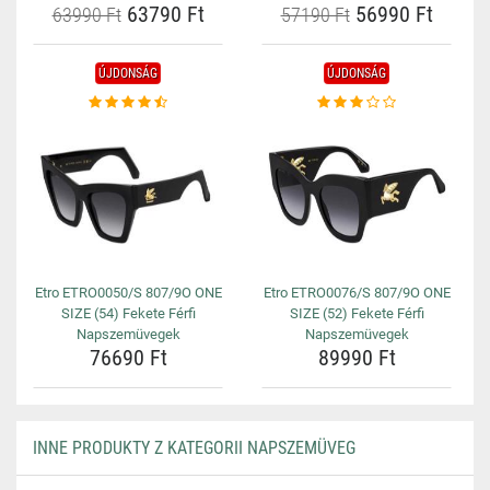
63790 Ft
56990 Ft
63990 Ft
57190 Ft
ÚJDONSÁG
ÚJDONSÁG
Etro ETRO0050/S 807/9O ONE
Etro ETRO0076/S 807/9O ONE
SIZE (54) Fekete Férfi
SIZE (52) Fekete Férfi
Napszemüvegek
Napszemüvegek
76690 Ft
89990 Ft
INNE PRODUKTY Z KATEGORII NAPSZEMÜVEG