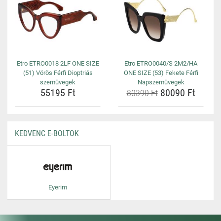
Etro ETRO0018 2LF ONE SIZE
Etro ETRO0040/S 2M2/HA
(51) Vörös Férfi Dioptriás
ONE SIZE (53) Fekete Férfi
szemüvegek
Napszemüvegek
55195 Ft
80090 Ft
80390 Ft
KEDVENC E-BOLTOK
Eyerim