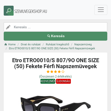
SZEMUVEGEKSHOP.HU
Keresés
Home
Divat és ruházat
Ruházat kiegészítő
Napszemüveg
Etro ETRO0010/S 807/9O ONE SIZE (50) Fekete Férfi Napszemüvegek
Etro ETRO0010/S 807/9O ONE SIZE
(50) Fekete Férfi Napszemüvegek
(Összesen
2
értékelés)
KEDVEZMÉNY
ÚJDONSÁG