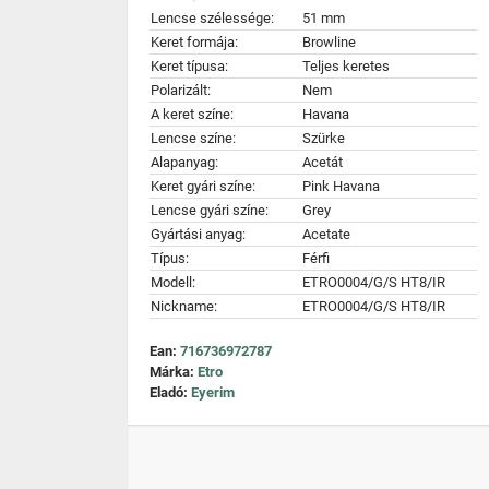
Lencse szélessége:
51 mm
Keret formája:
Browline
Keret típusa:
Teljes keretes
Polarizált:
Nem
A keret színe:
Havana
Lencse színe:
Szürke
Alapanyag:
Acetát
Keret gyári színe:
Pink Havana
Lencse gyári színe:
Grey
Gyártási anyag:
Acetate
Típus:
Férfi
Modell:
ETRO0004/G/S HT8/IR
Nickname:
ETRO0004/G/S HT8/IR
Ean:
716736972787
Márka:
Etro
Eladó:
Eyerim