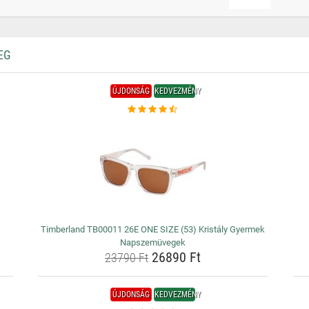
EG
ÚJDONSÁG
KEDVEZMÉNY
Timberland TB00011 26E ONE SIZE (53) Kristály Gyermek
Napszemüvegek
26890 Ft
23790 Ft
ÚJDONSÁG
KEDVEZMÉNY