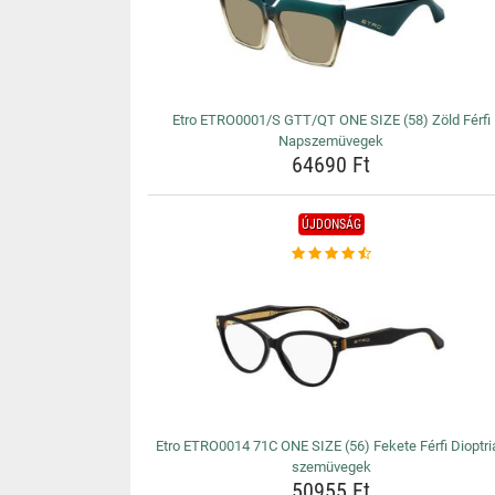
Etro ETRO0001/S GTT/QT ONE SIZE (58) Zöld Férfi
Napszemüvegek
64690 Ft
ÚJDONSÁG
Etro ETRO0014 71C ONE SIZE (56) Fekete Férfi Dioptri
szemüvegek
50955 Ft