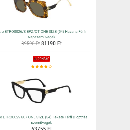
tro ETRO0026/S EPZ/QT ONE SIZE (54) Havana Férfi
Napszemüvegek
81190 Ft
82590 Ft
ÚJDONSÁG
ro ETRO0029 807 ONE SIZE (54) Fekete Férfi Dioptriás
szemüvegek
63755 Ft