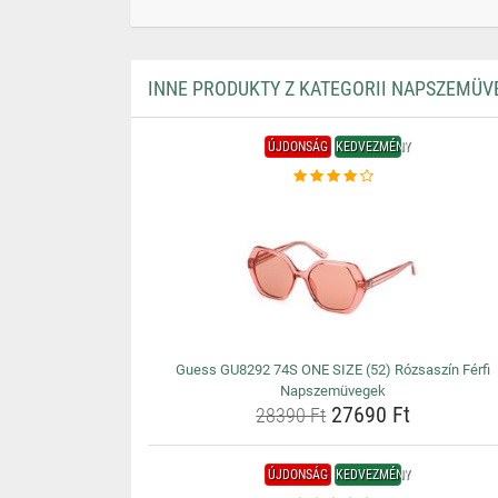
INNE PRODUKTY Z KATEGORII NAPSZEMÜV
ÚJDONSÁG
KEDVEZMÉNY
Guess GU8292 74S ONE SIZE (52) Rózsaszín Férfi
Napszemüvegek
27690 Ft
28390 Ft
ÚJDONSÁG
KEDVEZMÉNY