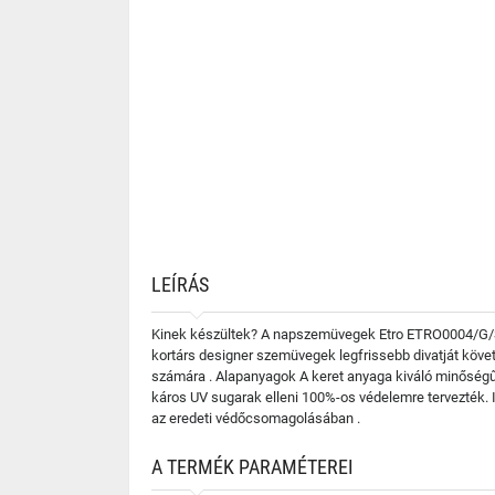
LEÍRÁS
Kinek készültek? A napszemüvegek Etro ETRO0004/G/S H
kortárs designer szemüvegek legfrissebb divatját követ
számára . Alapanyagok A keret anyaga kiváló minőségű
káros UV sugarak elleni 100%-os védelemre tervezték. 
az eredeti védőcsomagolásában .
A TERMÉK PARAMÉTEREI