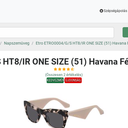
Szépségápolás 
Napszemüveg
Etro ETRO0004/G/S HT8/IR ONE SIZE (51) Havana 
 HT8/IR ONE SIZE (51) Havana F
(Összesen
2
értékelés)
KEDVEZMÉNY
ÚJDONSÁG