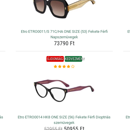
Etro ETRO0011/S 71C/HA ONE SIZE (53) Fekete Férfi
E
Napszemüvegek
73790 Ft
ÚJDONSÁG
KEDVEZMÉNY
ás
Etro ETRO0014 HK8 ONE SIZE (56) Fekete Férfi Dioptriás
Et
szemüvegek
50955 Ft
52955 Ft