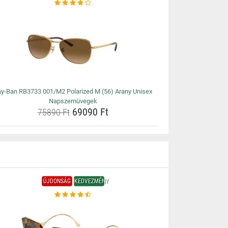
y-Ban RB3733 001/M2 Polarized M (56) Arany Unisex
Napszemüvegek
69090 Ft
75890 Ft
ÚJDONSÁG
KEDVEZMÉNY