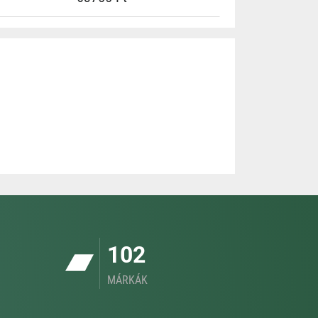
102
MÁRKÁK