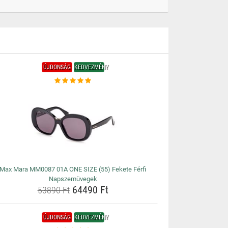
ÚJDONSÁG
KEDVEZMÉNY
Max Mara MM0087 01A ONE SIZE (55) Fekete Férfi
Napszemüvegek
64490 Ft
53890 Ft
ÚJDONSÁG
KEDVEZMÉNY