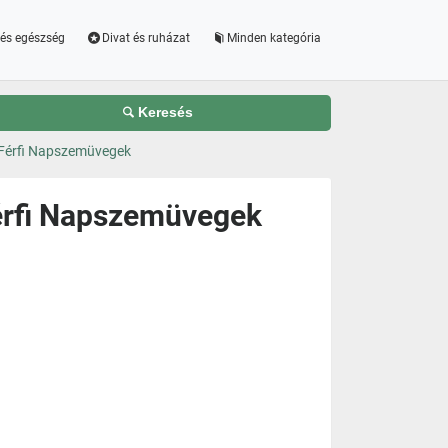
és egészség
Divat és ruházat
Minden kategória
Keresés
Férfi Napszemüvegek
érfi Napszemüvegek