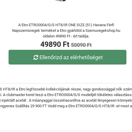
A Etro ETRO0004/G/S HT8/IR ONE SIZE (51) Havana Férfi
Napszemüvegek terméket a Etro gyártótól a Szemuvegekshop.hu
oldalon 49890 Ft - ért találja.
49890 Ft
50090 Ft
Ellenőrizd az elérhetőséget
T8/IR a Etro legfrissebb kollekciójának részei, nagy gondossággal nők számár
i. A clubmaster keret teszi a Etro ETRO0004/G/S modelljét tökéletes választáss
 injektált acetát . A műanyaggal összehasonlítva az acetát lényegesen könnyeb
Ingyenes Szállítás 29 900 FT Vedd meg a Etro ETRO0004/G/S HT8/IR -et most az