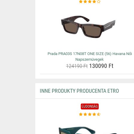
Prada PRA03S 17N08T ONE SIZE (56) Havana Női
Napszemüvegek
130090 Ft
124190 Ft
INNE PRODUKTY PRODUCENTA ETRO
ÚJDONSÁG