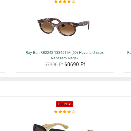
Ray-Ban RB2242 133451 M (50) Havana Unisex
Ra
Napszemüvegek
60690 Ft
67390 Ft
ÚJDONSÁG