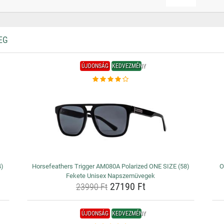
EG
ÚJDONSÁG
KEDVEZMÉNY
4)
Horsefeathers Trigger AM080A Polarized ONE SIZE (58)
O
Fekete Unisex Napszemüvegek
27190 Ft
23990 Ft
ÚJDONSÁG
KEDVEZMÉNY