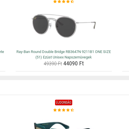
ete
Ray-Ban Round Double Bridge RB3647N 9211B1 ONE SIZE
(51) Ezüst Unisex Napszemüvegek
44090 Ft
49390 Ft
ÚJDONSÁG