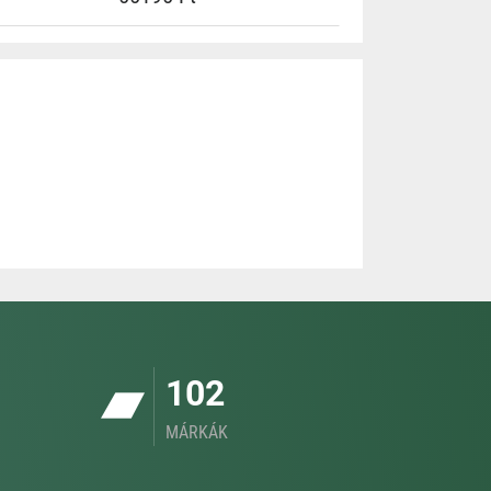
102
MÁRKÁK