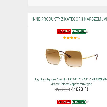
INNE PRODUKTY Z KATEGORII NAPSZEMÜV
ÚJDONSÁG
KEDVEZMÉNY
Ray-Ban Square Classic RB1971 914751 ONE SIZE (5
Arany Unisex Napszemüvegek
44090 Ft
49590 Ft
ÚJDONSÁG
KEDVEZMÉNY