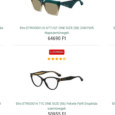
iás
Etro ETRO0001/S GTT/QT ONE SIZE (58) Zöld Férfi
E
Napszemüvegek
64690 Ft
ÚJDONSÁG
i
Etro ETRO0014 71C ONE SIZE (56) Fekete Férfi Dioptriás
Et
szemüvegek
50955 Ft