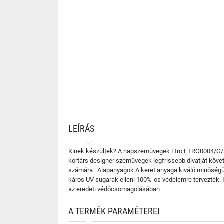
LEÍRÁS
Kinek készültek? A napszemüvegek Etro ETRO0004/G/S 0
kortárs designer szemüvegek legfrissebb divatját követ
számára . Alapanyagok A keret anyaga kiváló minőségű
káros UV sugarak elleni 100%-os védelemre tervezték. 
az eredeti védőcsomagolásában .
A TERMÉK PARAMÉTEREI