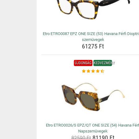
Etro ETRO0087 EPZ ONE SIZE (53) Havana Férfi Dioptr
szemüvegek
61275 Ft
ÚJDONSÁG
KEDVEZMÉNY
Etro ETRO0026/S EPZ/QT ONE SIZE (54) Havana Férf
Napszemüvegek
81190 Ft
82590 Ft