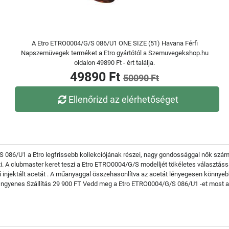
A Etro ETRO0004/G/S 086/U1 ONE SIZE (51) Havana Férfi
Napszemüvegek terméket a Etro gyártótól a Szemuvegekshop.hu
oldalon 49890 Ft - ért találja.
49890 Ft
50090 Ft
Ellenőrizd az elérhetőséget
86/U1 a Etro legfrissebb kollekciójának részei, nagy gondossággal nők számár
i. A clubmaster keret teszi a Etro ETRO0004/G/S modelljét tökéletes választáss
 injektált acetát . A műanyaggal összehasonlítva az acetát lényegesen könnyeb
Ingyenes Szállítás 29 900 FT Vedd meg a Etro ETRO0004/G/S 086/U1 -et most az