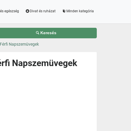
és egészség
Divat és ruházat
Minden kategória
Keresés
Férfi Napszemüvegek
érfi Napszemüvegek