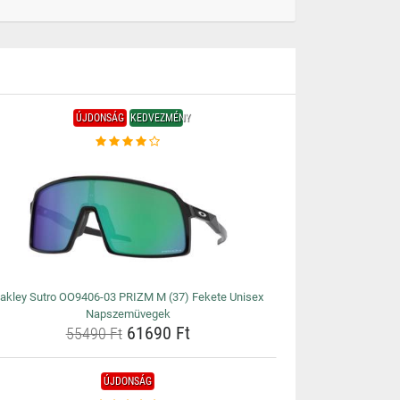
ÚJDONSÁG
KEDVEZMÉNY
akley Sutro OO9406-03 PRIZM M (37) Fekete Unisex
Napszemüvegek
61690 Ft
55490 Ft
ÚJDONSÁG