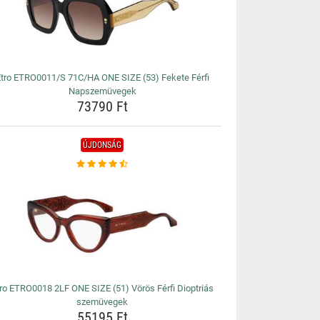
tro ETRO0011/S 71C/HA ONE SIZE (53) Fekete Férfi
Napszemüvegek
73790 Ft
ÚJDONSÁG
ro ETRO0018 2LF ONE SIZE (51) Vörös Férfi Dioptriás
szemüvegek
55195 Ft