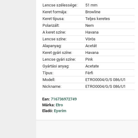
Lencse szélessége:
51 mm
Keret formája:
Browline
Keret típusa:
Teljes keretes
Polarizált:
Nem
A keret színe:
Havana
Lencse színe:
Vörös
Alapanyag:
Acetát
Keret gyári színe:
Havana
Lencse gyári színe:
Pink
Gyártási anyag:
Acetate
Típus:
Férfi
Modell:
ETRO0004/G/S 086/U1
Nickname:
ETRO0004/G/S 086/U1
Ean:
716736972749
Márka:
Etro
Eladó:
Eyerim