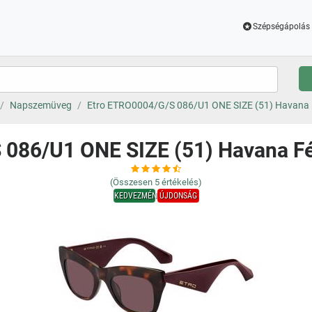
Szépségápolás 
Napszemüveg
Etro ETRO0004/G/S 086/U1 ONE SIZE (51) Havana 
 086/U1 ONE SIZE (51) Havana F
(Összesen
5
értékelés)
KEDVEZMÉNY
ÚJDONSÁG