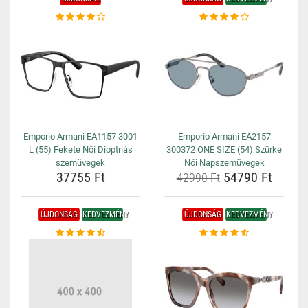
Emporio Armani EA1157 3001
Emporio Armani EA2157
L (55) Fekete Női Dioptriás
300372 ONE SIZE (54) Szürke
szemüvegek
Női Napszemüvegek
37755 Ft
54790 Ft
42990 Ft
ÚJDONSÁG
KEDVEZMÉNY
ÚJDONSÁG
KEDVEZMÉNY