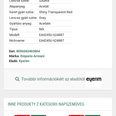
Lencse színe:
Szürke
Alapanyag:
Acetát
Keret gyári színe:
Shiny Transparent Red
Lencse gyári színe:
Grey
Gyártási anyag:
Acetate
Típus:
Női
Modell:
EA4245U 624887
Nickname:
EA4245U 624887
Ean:
8056262463864
Márka:
Emporio Armani
Eladó:
Eyerim
További információkért az eladótól
INNE PRODUKTY Z KATEGORII NAPSZEMÜVEG