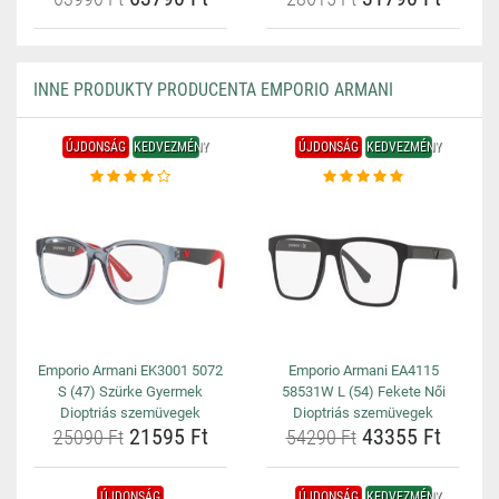
INNE PRODUKTY PRODUCENTA EMPORIO ARMANI
ÚJDONSÁG
KEDVEZMÉNY
ÚJDONSÁG
KEDVEZMÉNY
Emporio Armani EK3001 5072
Emporio Armani EA4115
S (47) Szürke Gyermek
58531W L (54) Fekete Női
Dioptriás szemüvegek
Dioptriás szemüvegek
21595 Ft
43355 Ft
25090 Ft
54290 Ft
ÚJDONSÁG
ÚJDONSÁG
KEDVEZMÉNY