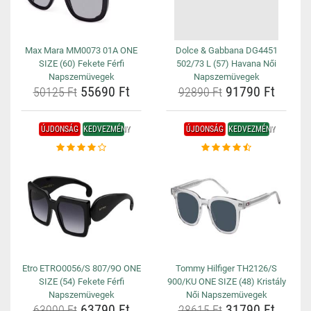
Max Mara MM0073 01A ONE
Dolce & Gabbana DG4451
SIZE (60) Fekete Férfi
502/73 L (57) Havana Női
Napszemüvegek
Napszemüvegek
55690 Ft
91790 Ft
50125 Ft
92890 Ft
ÚJDONSÁG
KEDVEZMÉNY
ÚJDONSÁG
KEDVEZMÉNY
Etro ETRO0056/S 807/9O ONE
Tommy Hilfiger TH2126/S
SIZE (54) Fekete Férfi
900/KU ONE SIZE (48) Kristály
Napszemüvegek
Női Napszemüvegek
63790 Ft
31790 Ft
63990 Ft
28615 Ft