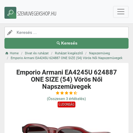
SZEMUVEGEKSHOP.HU
Keresés
Home
Divat és ruházat
Ruházat kiegészítő
Napszemüveg
Emporio Armani EA4245U 624887 ONE SIZE (54) Vörös Női Napszemüvegek
Emporio Armani EA4245U 624887
ONE SIZE (54) Vörös Női
Napszemüvegek
(Összesen
3
értékelés)
ÚJDONSÁG