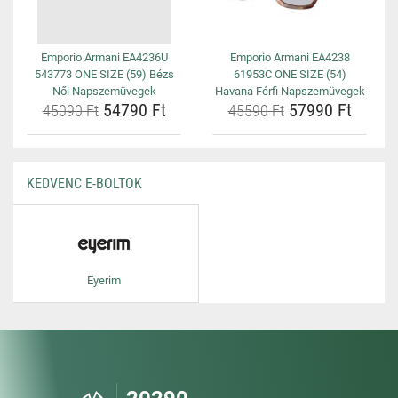
Emporio Armani EA4236U
Emporio Armani EA4238
543773 ONE SIZE (59) Bézs
61953C ONE SIZE (54)
Női Napszemüvegek
Havana Férfi Napszemüvegek
54790 Ft
57990 Ft
45090 Ft
45590 Ft
KEDVENC E-BOLTOK
Eyerim