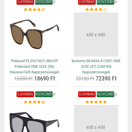
ÚJDONSÁG
KEDVEZMÉNY
ÚJDONSÁG
KEDVEZMÉNY
Polaroid PLD6218/S 086/SP
Burberry BE4434 412587 ONE
Polarized ONE SIZE (56)
SIZE (57) Zöld Női
Havana Férfi Napszemüvegek
Napszemüvegek
18690 Ft
72390 Ft
15590 Ft
73190 Ft
ÚJDONSÁG
KEDVEZMÉNY
ÚJDONSÁG
KEDVEZMÉNY