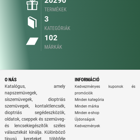
20290
TERMÉKEK
3
KATEGÓRIÁK
102
MÁRKÁK
O NÁS
INFORMÁCIÓ
Katalógus, amely
Kedvezményes kuponok és
napszemüvegek,
promóciók
síszemüvegek, dioptriás
Minden kategória
szemüvegek, kontaktlencsék,
Minden márka
dioptriás segédeszközök,
Minden e-shop
oldatok, cseppek és szemüveg-
Újdonságok
és lencsekiegészítők széles
Kedvezmények
választékát kínálja. Különböző
típusú kereteket, többféle