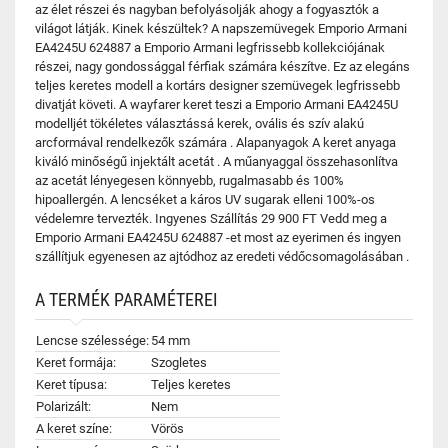
az élet részei és nagyban befolyásolják ahogy a fogyasztók a
világot látják. Kinek készültek? A napszemüvegek Emporio Armani
EA4245U 624887 a Emporio Armani legfrissebb kollekciójának
részei, nagy gondossággal férfiak számára készítve. Ez az elegáns
teljes keretes modell a kortárs designer szemüvegek legfrissebb
divatját követi. A wayfarer keret teszi a Emporio Armani EA4245U
modelljét tökéletes választássá kerek, ovális és szív alakú
arcformával rendelkezők számára . Alapanyagok A keret anyaga
kiváló minőségű injektált acetát . A műanyaggal összehasonlítva
az acetát lényegesen könnyebb, rugalmasabb és 100%
hipoallergén. A lencséket a káros UV sugarak elleni 100%-os
védelemre tervezték. Ingyenes Szállítás 29 900 FT Vedd meg a
Emporio Armani EA4245U 624887 -et most az eyerimen és ingyen
szállítjuk egyenesen az ajtódhoz az eredeti védőcsomagolásában .
A TERMÉK PARAMÉTEREI
Lencse szélessége:
54 mm
Keret formája:
Szogletes
Keret típusa:
Teljes keretes
Polarizált:
Nem
A keret színe:
Vörös