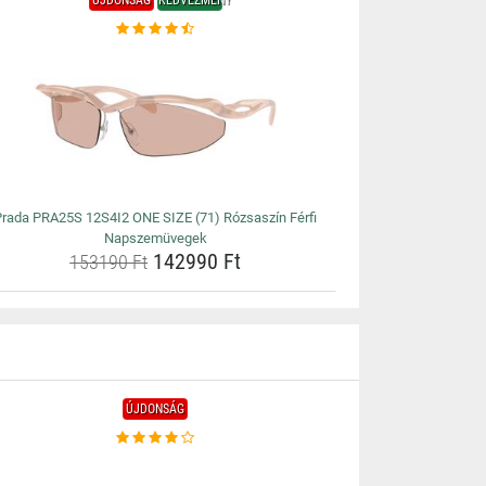
ÚJDONSÁG
KEDVEZMÉNY
Prada PRA25S 12S4I2 ONE SIZE (71) Rózsaszín Férfi
Napszemüvegek
142990 Ft
153190 Ft
ÚJDONSÁG