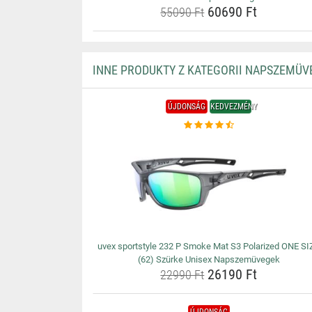
60690 Ft
55090 Ft
INNE PRODUKTY Z KATEGORII NAPSZEMÜV
ÚJDONSÁG
KEDVEZMÉNY
uvex sportstyle 232 P Smoke Mat S3 Polarized ONE SI
(62) Szürke Unisex Napszemüvegek
26190 Ft
22990 Ft