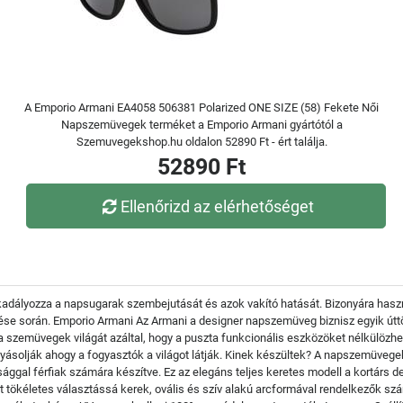
A Emporio Armani EA4058 506381 Polarized ONE SIZE (58) Fekete Női
Napszemüvegek terméket a Emporio Armani gyártótól a
Szemuvegekshop.hu oldalon 52890 Ft - ért találja.
52890 Ft
Ellenőrizd az elérhetőséget
kadályozza a napsugarak szembejutását és azok vakító hatását. Bizonyára haszn
 űzése során. Emporio Armani Az Armani a designer napszemüveg biznisz egyik útt
 szemüvegek világát azáltal, hogy a puszta funkcionális eszközöket nélkülözhet
yásolják ahogy a fogyasztók a világot látják. Kinek készültek? A napszemüveg
ággal férfiak számára készítve. Ez az elegáns teljes keretes modell a kortárs d
t tökéletes választássá kerek, ovális és szív alakú arcformával rendelkezők s