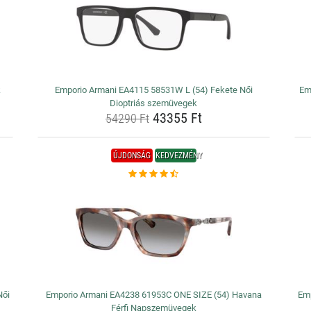
k
Emporio Armani EA4115 58531W L (54) Fekete Női
Em
Dioptriás szemüvegek
43355 Ft
54290 Ft
ÚJDONSÁG
KEDVEZMÉNY
Női
Emporio Armani EA4238 61953C ONE SIZE (54) Havana
Emp
Férfi Napszemüvegek