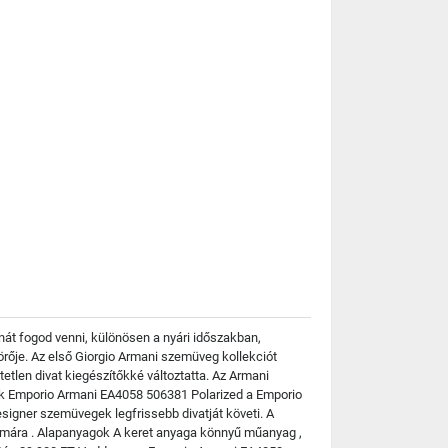
át fogod venni, különösen a nyári időszakban,
örője. Az első Giorgio Armani szemüveg kollekciót
etlen divat kiegészítőkké változtatta. Az Armani
ek Emporio Armani EA4058 506381 Polarized a Emporio
esigner szemüvegek legfrissebb divatját követi. A
zámára . Alapanyagok A keret anyaga könnyű műanyag ,