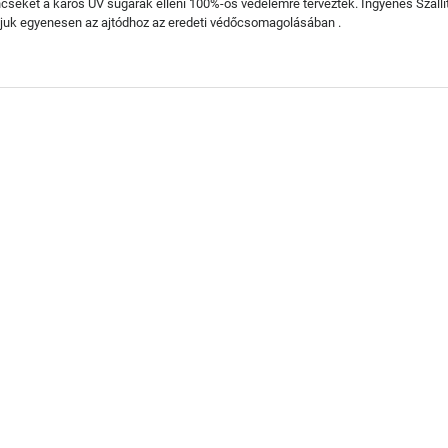
encséket a káros UV sugarak elleni 100%-os védelemre tervezték. Ingyenes Szá
ítjuk egyenesen az ajtódhoz az eredeti védőcsomagolásában .