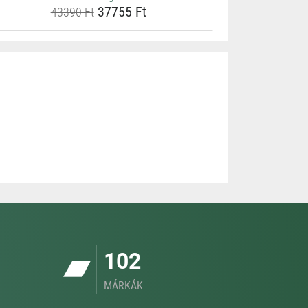
37755 Ft
43390 Ft
102
MÁRKÁK