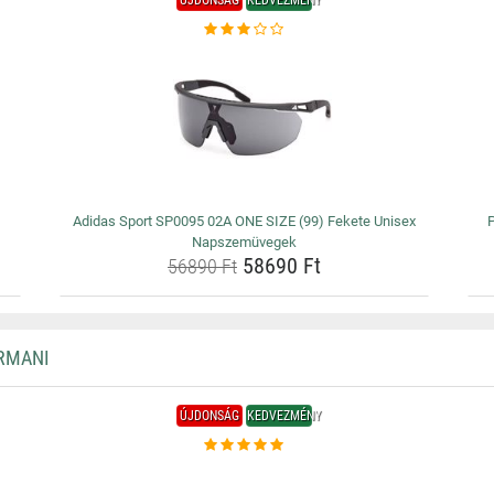
ÚJDONSÁG
KEDVEZMÉNY
Adidas Sport SP0095 02A ONE SIZE (99) Fekete Unisex
Napszemüvegek
58690 Ft
56890 Ft
RMANI
ÚJDONSÁG
KEDVEZMÉNY