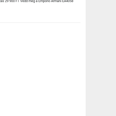
llítás 29 900 FT Vedd meg a Emporio Armani EA4058