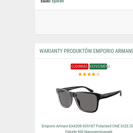
Eladó:
Eyerim
WARIANTY PRODUKTÓW EMPORIO ARMANI E
ÚJDONSÁG
KEDVEZMÉNY
Emporio Armani EA4208 605187 Polarized ONE SIZE (5
Fekete Női Napszemüvegek