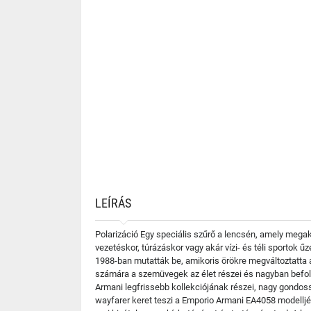
LEÍRÁS
Polarizáció Egy speciális szűrő a lencsén, amely mega
vezetéskor, túrázáskor vagy akár vízi- és téli sportok
1988-ban mutatták be, amikoris örökre megváltoztatta a
számára a szemüvegek az élet részei és nagyban befol
Armani legfrissebb kollekciójának részei, nagy gondoss
wayfarer keret teszi a Emporio Armani EA4058 modelljé