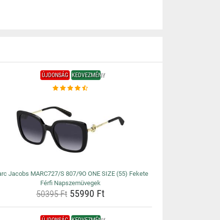
ÚJDONSÁG
KEDVEZMÉNY
rc Jacobs MARC727/S 807/9O ONE SIZE (55) Fekete
Férfi Napszemüvegek
55990 Ft
50395 Ft