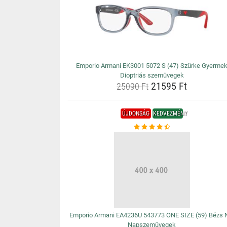
Emporio Armani EK3001 5072 S (47) Szürke Gyerme
Dioptriás szemüvegek
21595 Ft
25090 Ft
ÚJDONSÁG
KEDVEZMÉNY
Emporio Armani EA4236U 543773 ONE SIZE (59) Bézs 
Napszemüvegek