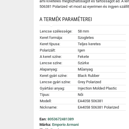
ami kivételes megbízhatóságot és tartósságot ad. A l
506381 Polarized -et most az eyerimen és ingyen száll
A TERMÉK PARAMÉTEREI
Lencse szélessége:
58 mm
Keret formája:
Szogletes
Keret típusa:
Teljes keretes
Polarizált:
Igen
A keret színe:
Fekete
Lencse színe:
Szürke
Alapanyag:
Műanyag
Keret gyári színe:
Black Rubber
Lencse gyári színe:
Grey Polarized
Gyártási anyag:
Injection Molded Plastic
Típus:
Női
Modell:
EA4058 506381
Nickname:
EA4058 506381 Polarized
Ean:
8053672481389
Márka:
Emporio Armani