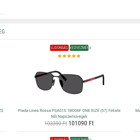
EG
ÚJDONSÁG
KEDVEZMÉNY
ZE
Prada Linea Rossa PSA51S 1BO06F ONE SIZE (57) Fekete
Ma
Női Napszemüvegek
101090 Ft
103390 Ft