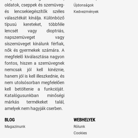
oldatok, cseppek és szemüveg-
Újdonságok
és lencsekiegészítők széles
Kedvezmények
választékát kínálja. Különböző
típusú kereteket, többféle
lencsét vagy dioptriás,
napszemüveget vagy
síszemüveget kínálunk férfiak,
nők és gyermekek számára. A
megfelelő kiválasztása nagyon
fontos, hiszen a szemüvegnek
nemcsak jól kell kinéznie,
hanem jól is kell illeszkednie, és
nem utolsósorban megfelelően
kell betöltenie a funkcióját.
Katalógusunkban minőségi
márkás termékeket talál,
amelyek nem hagyják cserben.
BLOG
WEBHELYEK
Magazinunk
Rólunk
Cookies