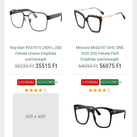
Ray-Ban RX3751V 2509 L (58)
Missoni MIS0167 OHC ONE
Fekete Unisex Dioptriás
SIZE (53) Fekete Férfi
szemüvegek
Dioptriás szemüvegek
35515 Ft
56075 Ft
36235 Ft
64090 Ft
ÚJDONSÁG
KEDVEZMÉNY
ÚJDONSÁG
KEDVEZMÉNY