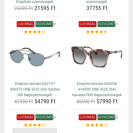
Dioptriás szemüvegek
szemüvegek
21595 Ft
37755 Ft
25090 Ft
ÚJDONSÁG
KEDVEZMÉNY
ÚJDONSÁG
KEDVEZMÉNY
Emporio Armani EA2157
Emporio Armani EA4238
300372 ONE SIZE (54) Szürke
61953C ONE SIZE (54)
Női Napszemüvegek
Havana Férfi Napszemüvegek
54790 Ft
57990 Ft
42990 Ft
45590 Ft
ÚJDONSÁG
KEDVEZMÉNY
ÚJDONSÁG
KEDVEZMÉNY