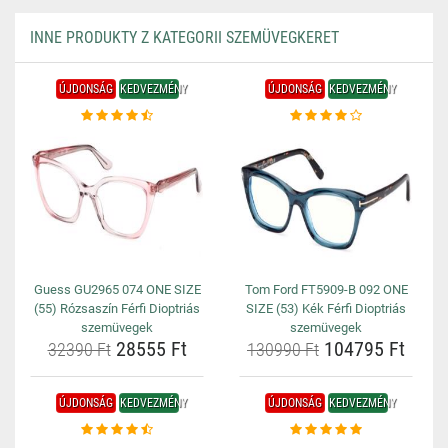
INNE PRODUKTY Z KATEGORII SZEMÜVEGKERET
ÚJDONSÁG
KEDVEZMÉNY
ÚJDONSÁG
KEDVEZMÉNY
Guess GU2965 074 ONE SIZE
Tom Ford FT5909-B 092 ONE
(55) Rózsaszín Férfi Dioptriás
SIZE (53) Kék Férfi Dioptriás
szemüvegek
szemüvegek
28555 Ft
104795 Ft
32390 Ft
130990 Ft
ÚJDONSÁG
KEDVEZMÉNY
ÚJDONSÁG
KEDVEZMÉNY