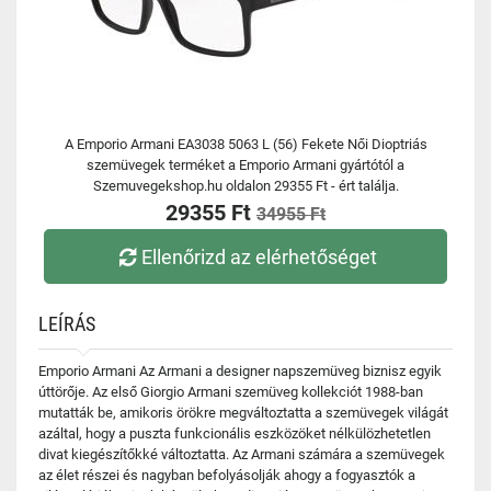
A Emporio Armani EA3038 5063 L (56) Fekete Női Dioptriás
szemüvegek terméket a Emporio Armani gyártótól a
Szemuvegekshop.hu oldalon 29355 Ft - ért találja.
29355 Ft
34955 Ft
Ellenőrizd az elérhetőséget
LEÍRÁS
Emporio Armani Az Armani a designer napszemüveg biznisz egyik
úttörője. Az első Giorgio Armani szemüveg kollekciót 1988-ban
mutatták be, amikoris örökre megváltoztatta a szemüvegek világát
azáltal, hogy a puszta funkcionális eszközöket nélkülözhetetlen
divat kiegészítőkké változtatta. Az Armani számára a szemüvegek
az élet részei és nagyban befolyásolják ahogy a fogyasztók a