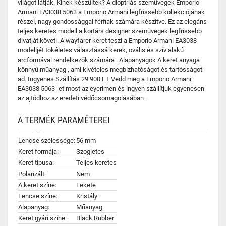
világot látják. Kinek készültek? A dioptriás szemüvegek Emporio
Armani EA3038 5063 a Emporio Armani legfrissebb kollekciójának
részei, nagy gondossággal férfiak számára készítve. Ez az elegáns
teljes keretes modell a kortárs designer szemüvegek legfrissebb
divatját követi. A wayfarer keret teszi a Emporio Armani EA3038
modelljét tökéletes választássá kerek, ovális és szív alakú
arcformával rendelkezők számára . Alapanyagok A keret anyaga
könnyű műanyag , ami kivételes megbízhatóságot és tartósságot
ad. Ingyenes Szállítás 29 900 FT Vedd meg a Emporio Armani
EA3038 5063 -et most az eyerimen és ingyen szállítjuk egyenesen
az ajtódhoz az eredeti védőcsomagolásában .
A TERMÉK PARAMÉTEREI
Lencse szélessége:
56 mm
Keret formája:
Szogletes
Keret típusa:
Teljes keretes
Polarizált:
Nem
A keret színe:
Fekete
Lencse színe:
Kristály
Alapanyag:
Műanyag
Keret gyári színe:
Black Rubber