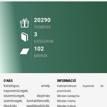
20290
TERMÉKEK
3
KATEGÓRIÁK
102
MÁRKÁK
O NÁS
INFORMÁCIÓ
Katalógus, amely
Kedvezményes kuponok és
napszemüvegek,
promóciók
síszemüvegek, dioptriás
Minden kategória
szemüvegek, kontaktlencsék,
Minden márka
dioptriás segédeszközök,
Minden e-shop