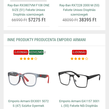
Ray-Ban RX3807VM F108 ONE
Ray-Ban RX7228 2000 M (53)
SIZE (51) Fekete Unisex
Fekete Unisex Dioptriás
Dioptriás szemüvegek
szemüvegek
57275 Ft
38395 Ft
66990 Ft
48090 Ft
INNE PRODUKTY PRODUCENTA EMPORIO ARMANI
ÚJDONSÁG
KEDVEZMÉNY
ÚJDONSÁG
Emporio Armani EK3001 5072
Emporio Armani EA1157 3001
S (47) Szürke Gyermek
L (55) Fekete Női Dioptriás