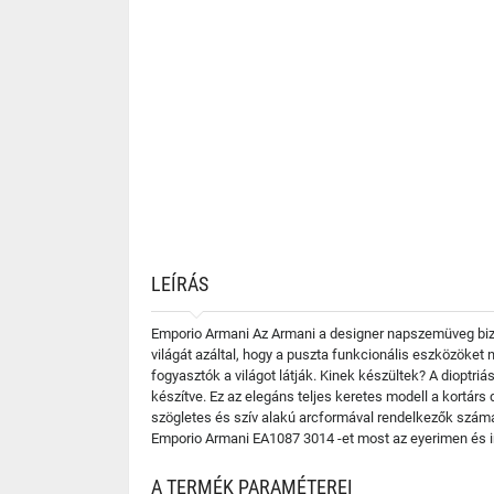
LEÍRÁS
Emporio Armani Az Armani a designer napszemüveg bizn
világát azáltal, hogy a puszta funkcionális eszközöket
fogyasztók a világot látják. Kinek készültek? A diop
készítve. Ez az elegáns teljes keretes modell a kortár
szögletes és szív alakú arcformával rendelkezők számár
Emporio Armani EA1087 3014 -et most az eyerimen és i
A TERMÉK PARAMÉTEREI