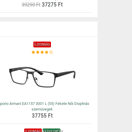
37275 Ft
39290 Ft
ÚJDONSÁG
porio Armani EA1157 3001 L (55) Fekete Női Dioptriás
szemüvegek
37755 Ft
ÚJDONSÁG
KEDVEZMÉNY