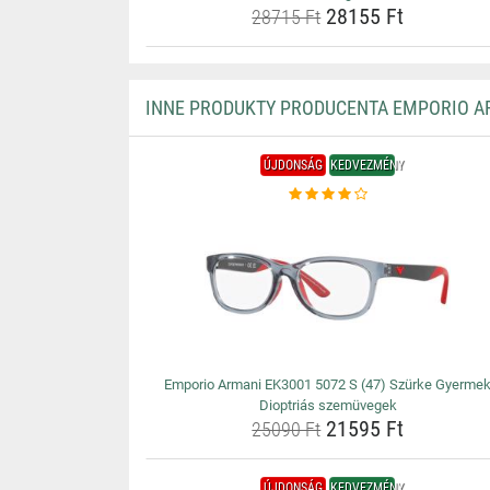
28155 Ft
28715 Ft
INNE PRODUKTY PRODUCENTA EMPORIO A
ÚJDONSÁG
KEDVEZMÉNY
Emporio Armani EK3001 5072 S (47) Szürke Gyerme
Dioptriás szemüvegek
21595 Ft
25090 Ft
ÚJDONSÁG
KEDVEZMÉNY