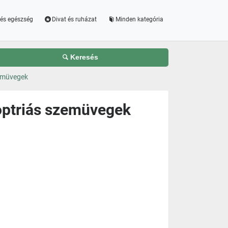
és egészség
Divat és ruházat
Minden kategória
Keresés
zemüvegek
optriás szemüvegek