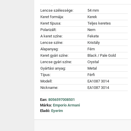
Lencse szélessége:
54 mm
Keret formája:
Kerek
Keret típusa:
Teljes keretes
Polarizált:
Nem
A keret színe:
Fekete
Lencse színe:
Kristály
Alapanyag:
Fém
Keret gyári színe:
Black / Pale Gold
Lencse gyári színe:
Crystal
Gyártási anyag:
Metal
Típus:
Férfi
Modell:
EA1087 3014
Nickname:
EA1087 3014
Ean:
8056597008501
Márka:
Emporio Armani
Eladó:
Eyerim