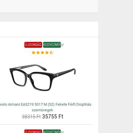
ÚJDONSÁG
KEDVEZMÉNY
orio Armani EA3219 5017 M (52) Fekete Férfi Dioptriás
szemüvegek
35755 Ft
38315 Ft
ÚJDONSÁG
KEDVEZMÉNY