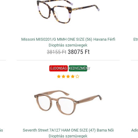
Missoni MIS0201/G MMH ONE SIZE (56) Havana Férfi
Et
Dioptriás szemüvegek
38075 Ft
38155 Ft
ÚJDONSÁG
KEDVEZMÉNY
ás
Seventh Street 7A127 HAM ONE SIZE (47) Barna Női
Adi
Dioptriás szemüvegek