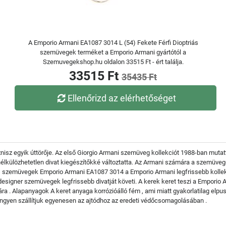
A Emporio Armani EA1087 3014 L (54) Fekete Férfi Dioptriás
szemüvegek terméket a Emporio Armani gyártótól a
Szemuvegekshop.hu oldalon 33515 Ft - ért találja.
33515 Ft
35435 Ft
Ellenőrizd az elérhetőséget
isz egyik úttörője. Az első Giorgio Armani szemüveg kollekciót 1988-ban mutat
 nélkülözhetetlen divat kiegészítőkké változtatta. Az Armani számára a szemüveg
triás szemüvegek Emporio Armani EA1087 3014 a Emporio Armani legfrissebb koll
s designer szemüvegek legfrissebb divatját követi. A kerek keret teszi a Empori
a . Alapanyagok A keret anyaga korrózióálló fém , ami miatt gyakorlatilag elpus
ngyen szállítjuk egyenesen az ajtódhoz az eredeti védőcsomagolásában .