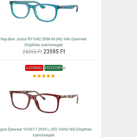
Ray-Ban Junior RY1642 3996 M (46) Kék Gyermek
Dioptriás szemüvegek
23595 Ft
24395 Ft
ÚJDONSÁG
KEDVEZMÉNY
gue Eyewear VO5617 2924 L (55) Vörös Női Dioptriás
szemüvegek