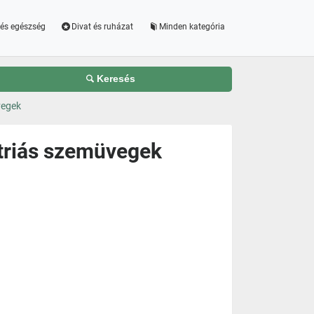
és egészség
Divat és ruházat
Minden kategória
Keresés
vegek
triás szemüvegek