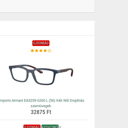
ÚJDONSÁG
mporio Armani EA3259 6260 L (56) Kék Női Dioptriás
szemüvegek
32875 Ft
ÚJDONSÁG
KEDVEZMÉNY