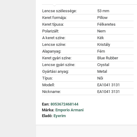
Lencse szélessége:
53 mm
Keret formája:
Pillow
Keret típusa:
Félkeretes
Polarizált:
Nem
A keret színe:
Kék
Lencse színe:
Kristály
Alapanyag:
Fém
Keret gyári színe:
Blue Rubber
Lencse gyári színe:
Crystal
Gyártási anyag:
Metal
Típus:
Női
Modell:
EA1041 3131
Nickname:
EA1041 3131
Ean:
8053672468144
Márka:
Emporio Armani
Eladó:
Eyerim