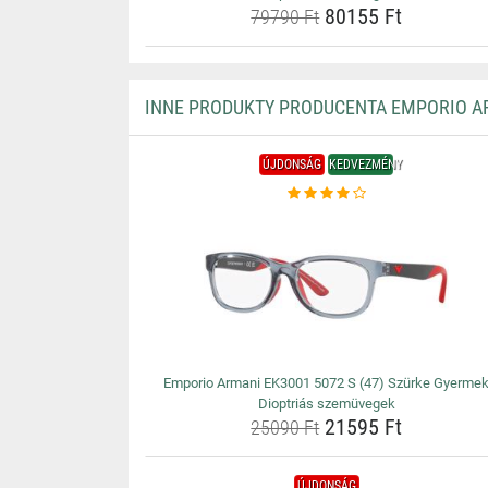
80155 Ft
79790 Ft
INNE PRODUKTY PRODUCENTA EMPORIO A
ÚJDONSÁG
KEDVEZMÉNY
Emporio Armani EK3001 5072 S (47) Szürke Gyerme
Dioptriás szemüvegek
21595 Ft
25090 Ft
ÚJDONSÁG