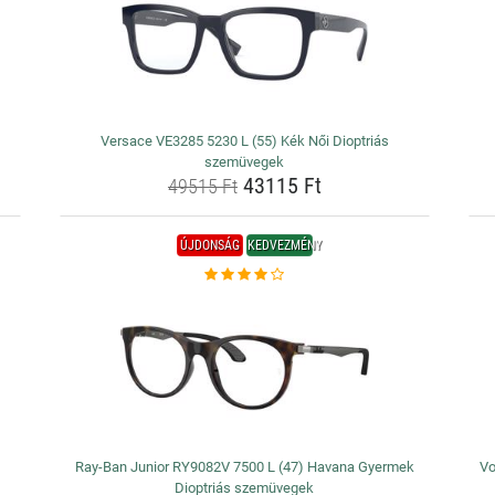
Versace VE3285 5230 L (55) Kék Női Dioptriás
szemüvegek
43115 Ft
49515 Ft
ÚJDONSÁG
KEDVEZMÉNY
Ray-Ban Junior RY9082V 7500 L (47) Havana Gyermek
Vo
Dioptriás szemüvegek