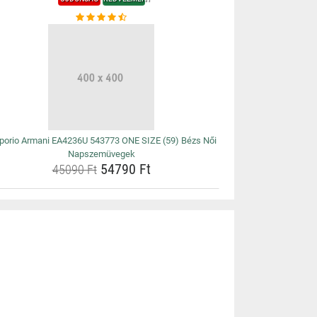
orio Armani EA4236U 543773 ONE SIZE (59) Bézs Női
Napszemüvegek
54790 Ft
45090 Ft