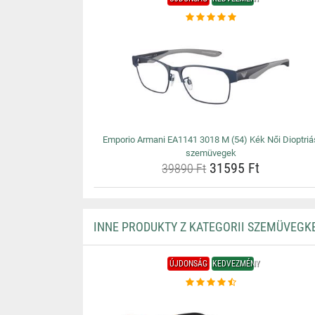
Emporio Armani EA1141 3018 M (54) Kék Női Dioptriá
szemüvegek
31595 Ft
39890 Ft
INNE PRODUKTY Z KATEGORII SZEMÜVEGK
ÚJDONSÁG
KEDVEZMÉNY