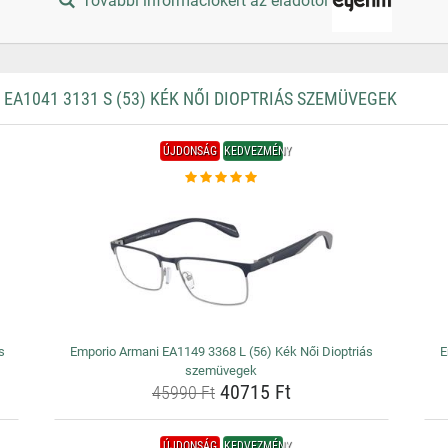
További információkért az eladótól
A1041 3131 S (53) KÉK NŐI DIOPTRIÁS SZEMÜVEGEK
ÚJDONSÁG
KEDVEZMÉNY
s
Emporio Armani EA1149 3368 L (56) Kék Női Dioptriás
E
szemüvegek
40715 Ft
45990 Ft
ÚJDONSÁG
KEDVEZMÉNY