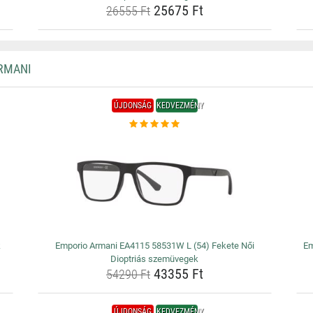
25675 Ft
26555 Ft
RMANI
ÚJDONSÁG
KEDVEZMÉNY
k
Emporio Armani EA4115 58531W L (54) Fekete Női
Em
Dioptriás szemüvegek
43355 Ft
54290 Ft
ÚJDONSÁG
KEDVEZMÉNY