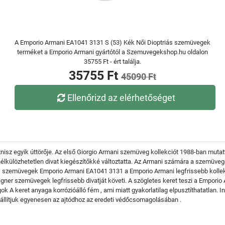
A Emporio Armani EA1041 3131 S (53) Kék Női Dioptriás szemüvegek
terméket a Emporio Armani gyártótól a Szemuvegekshop.hu oldalon
35755 Ft - ért találja.
35755 Ft
45090 Ft
Ellenőrizd az elérhetőséget
isz egyik úttörője. Az első Giorgio Armani szemüveg kollekciót 1988-ban mutat
 nélkülözhetetlen divat kiegészítőkké változtatta. Az Armani számára a szemüveg
riás szemüvegek Emporio Armani EA1041 3131 a Emporio Armani legfrissebb kolle
signer szemüvegek legfrissebb divatját követi. A szögletes keret teszi a Empori
k A keret anyaga korrózióálló fém , ami miatt gyakorlatilag elpusztíthatatlan.
állítjuk egyenesen az ajtódhoz az eredeti védőcsomagolásában .