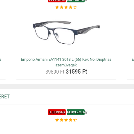
s
Emporio Armani EA1141 3018 L (56) Kék Női Dioptriás
E
szemüvegek
31595 Ft
39890 Ft
ERET
ÚJDONSÁG
KEDVEZMÉNY