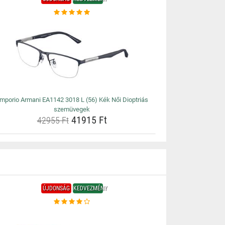
mporio Armani EA1142 3018 L (56) Kék Női Dioptriás
szemüvegek
41915 Ft
42955 Ft
ÚJDONSÁG
KEDVEZMÉNY