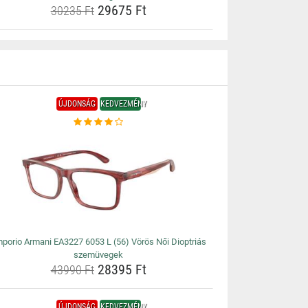
29675 Ft
30235 Ft
ÚJDONSÁG
KEDVEZMÉNY
porio Armani EA3227 6053 L (56) Vörös Női Dioptriás
szemüvegek
28395 Ft
43990 Ft
ÚJDONSÁG
KEDVEZMÉNY