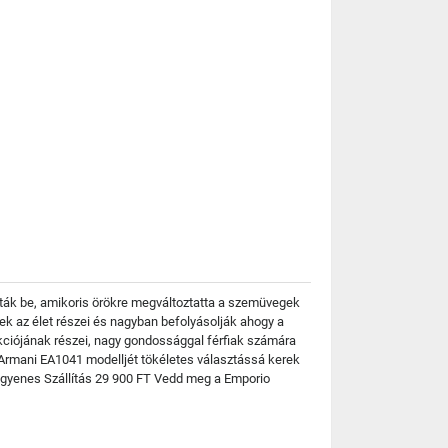
ták be, amikoris örökre megváltoztatta a szemüvegek
ek az élet részei és nagyban befolyásolják ahogy a
kciójának részei, nagy gondossággal férfiak számára
o Armani EA1041 modelljét tökéletes választássá kerek
 Ingyenes Szállítás 29 900 FT Vedd meg a Emporio