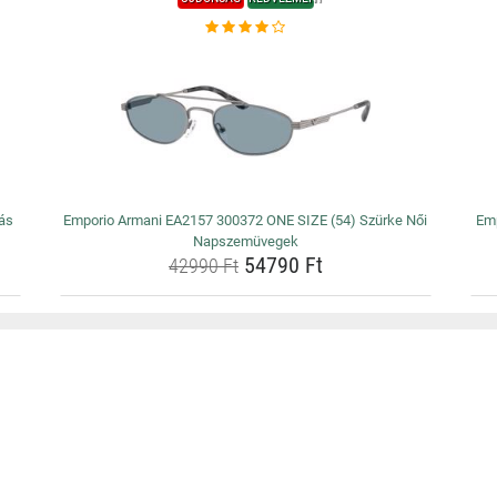
ás
Emporio Armani EA2157 300372 ONE SIZE (54) Szürke Női
Emp
Napszemüvegek
54790 Ft
42990 Ft