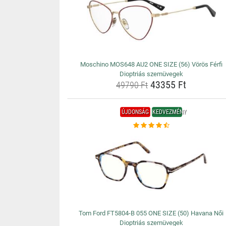
Moschino MOS648 AU2 ONE SIZE (56) Vörös Férfi
Dioptriás szemüvegek
43355 Ft
49790 Ft
ÚJDONSÁG
KEDVEZMÉNY
Tom Ford FT5804-B 055 ONE SIZE (50) Havana Női
Dioptriás szemüvegek