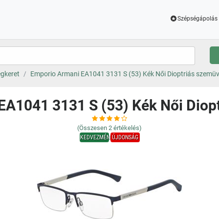
Szépségápolás 
gkeret
Emporio Armani EA1041 3131 S (53) Kék Női Dioptriás szemü
EA1041 3131 S (53) Kék Női Diop
(Összesen
2
értékelés)
KEDVEZMÉNY
ÚJDONSÁG