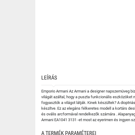
LEÍRÁS
Emporio Armani Az Armani a designer napszemüveg bizn
világát azáltal, hogy a puszta funkcionális eszközöket
fogyasztók a világot látják. Kinek készültek? A diopt
készítve. Ez az elegáns félkeretes modell a kortárs de
és ovális arcformával rendelkezők számára . Alapanyago
Armani EA1041 3131 -et most az eyerimen és ingyen sz
A TERMÉK PARAMÉTEREI