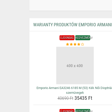
WARIANTY PRODUKTÓW EMPORIO ARMANI E
ÚJDONSÁG
KEDVEZMÉNY
Emporio Armani EA3246 6185 M (53) Kék Női Dioptriá
szemüvegek
35435 Ft
40690 Ft
ÚJDONSÁG
KEDVEZMÉNY