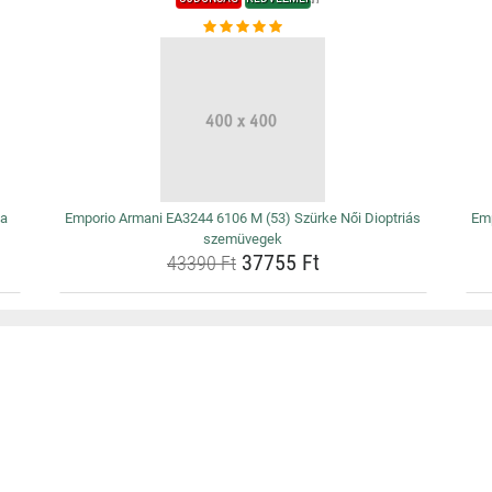
na
Emporio Armani EA3244 6106 M (53) Szürke Női Dioptriás
Emp
szemüvegek
37755 Ft
43390 Ft