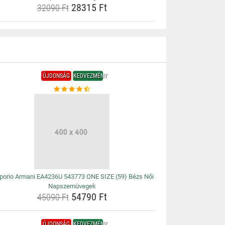
28315 Ft
32090 Ft
ÚJDONSÁG
KEDVEZMÉNY
orio Armani EA4236U 543773 ONE SIZE (59) Bézs Női
Napszemüvegek
54790 Ft
45090 Ft
ÚJDONSÁG
KEDVEZMÉNY