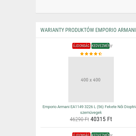
WARIANTY PRODUKTÓW EMPORIO ARMANI E
ÚJDONSÁG
KEDVEZMÉNY
Emporio Armani EA1149 3226 L (56) Fekete Női Dioptri
szemüvegek
40315 Ft
46290 Ft
ÚJDONSÁG
KEDVEZMÉNY