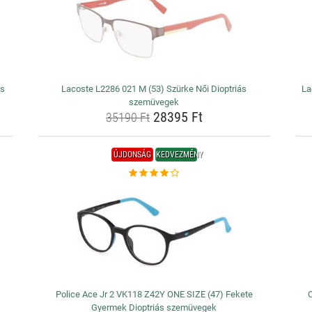
ás
Lacoste L2286 021 M (53) Szürke Női Dioptriás
La
szemüvegek
28395 Ft
35190 Ft
ÚJDONSÁG
KEDVEZMÉNY
Police Ace Jr 2 VK118 Z42Y ONE SIZE (47) Fekete
C
Gyermek Dioptriás szemüvegek