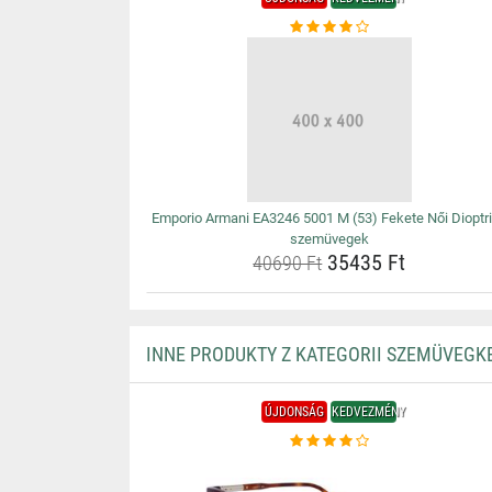
Emporio Armani EA3246 5001 M (53) Fekete Női Dioptr
szemüvegek
35435 Ft
40690 Ft
INNE PRODUKTY Z KATEGORII SZEMÜVEGK
ÚJDONSÁG
KEDVEZMÉNY