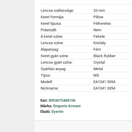
Lencse szélessége:
53 mm
Keret formája:
Pillow
Keret típusa:
Félkeretes
Polarizált:
Nem
A keret színe:
Fekete
Lencse színe:
Kristály
Alapanyag:
Fém
Keret gyári színe:
Black Rubber
Lencse gyári színe:
Crystal
Gyártási anyag:
Metal
Típus:
Női
Modell:
EA1041 3094
Nickname:
EA1041 3094
Ean:
8053672468106
Márka:
Emporio Armani
Eladó:
Eyerim