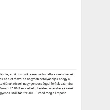
ták be, amikoris örökre megváltoztatta a szemüvegek
ek az élet részei és nagyban befolyásolják ahogy a
kciójának részei, nagy gondossággal férfiak számára
o Armani EA1041 modelljét tökéletes választássá kerek
 Ingyenes Szállítás 29 900 FT Vedd meg a Emporio