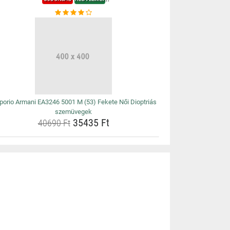
orio Armani EA3246 5001 M (53) Fekete Női Dioptriás
szemüvegek
35435 Ft
40690 Ft