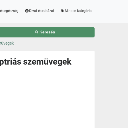
és egészség
Divat és ruházat
Minden kategória
Keresés
emüvegek
optriás szemüvegek