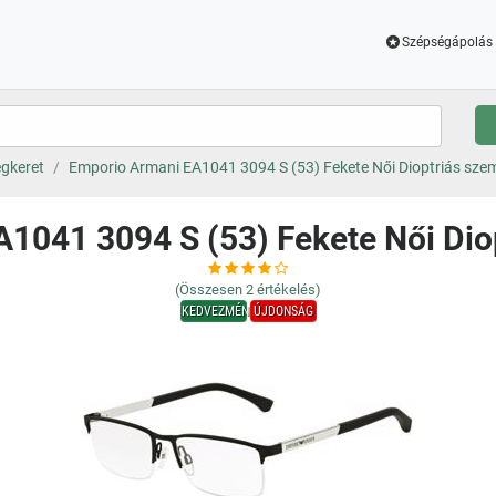
Szépségápolás 
gkeret
Emporio Armani EA1041 3094 S (53) Fekete Női Dioptriás sz
1041 3094 S (53) Fekete Női Di
(Összesen
2
értékelés)
KEDVEZMÉNY
ÚJDONSÁG