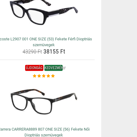
coste L2907 001 ONE SIZE (53) Fekete Férfi Dioptriás
szemüvegek
38155 Ft
43290 Ft
ÚJDONSÁG
KEDVEZMÉNY
arrera CARRERA8889 807 ONE SIZE (56) Fekete Női
Dioptriás szemüvegek