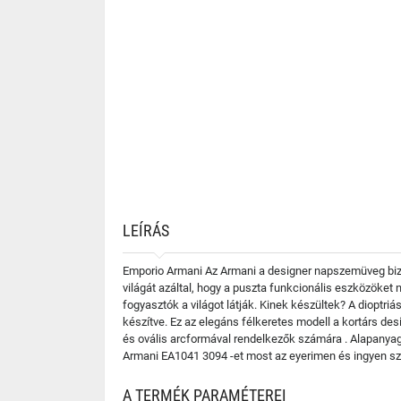
LEÍRÁS
Emporio Armani Az Armani a designer napszemüveg bizn
világát azáltal, hogy a puszta funkcionális eszközöket
fogyasztók a világot látják. Kinek készültek? A diopt
készítve. Ez az elegáns félkeretes modell a kortárs de
és ovális arcformával rendelkezők számára . Alapanyago
Armani EA1041 3094 -et most az eyerimen és ingyen sz
A TERMÉK PARAMÉTEREI