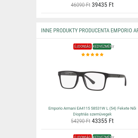
39435 Ft
46090 Ft
INNE PRODUKTY PRODUCENTA EMPORIO A
ÚJDONSÁG
KEDVEZMÉNY
Emporio Armani EA4115 58531W L (54) Fekete Női
Dioptriás szemüvegek
43355 Ft
54290 Ft
ÚJDONSÁG
KEDVEZMÉNY