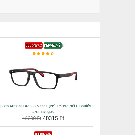
ÚJDONSÁG
KEDVEZMÉNY
porio Armani EA3233 5997 L (56) Fekete Női Dioptriás
szemüvegek
40315 Ft
46290 Ft
ÚJDONSÁG