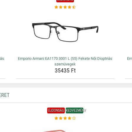
iás
Emporio Armani EA1170 3001 L (55) Fekete Női Dioptriás
Em
szemüvegek
35435 Ft
ERET
ÚJDONSÁG
KEDVEZMÉNY