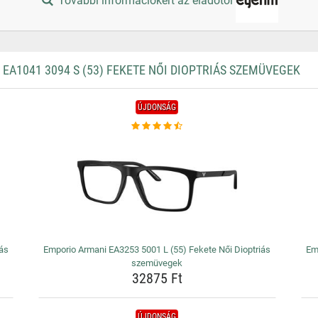
További információkért az eladótól
A1041 3094 S (53) FEKETE NŐI DIOPTRIÁS SZEMÜVEGEK
ÚJDONSÁG
ás
Emporio Armani EA3253 5001 L (55) Fekete Női Dioptriás
Em
szemüvegek
32875 Ft
ÚJDONSÁG