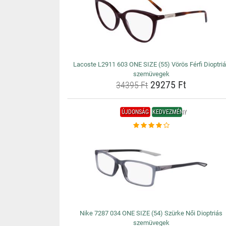
Lacoste L2911 603 ONE SIZE (55) Vörös Férfi Dioptri
szemüvegek
29275 Ft
34395 Ft
ÚJDONSÁG
KEDVEZMÉNY
Nike 7287 034 ONE SIZE (54) Szürke Női Dioptriás
szemüvegek