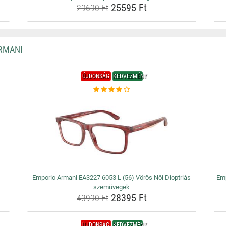
25595 Ft
29690 Ft
RMANI
ÚJDONSÁG
KEDVEZMÉNY
Emporio Armani EA3227 6053 L (56) Vörös Női Dioptriás
Emp
szemüvegek
28395 Ft
43990 Ft
ÚJDONSÁG
KEDVEZMÉNY