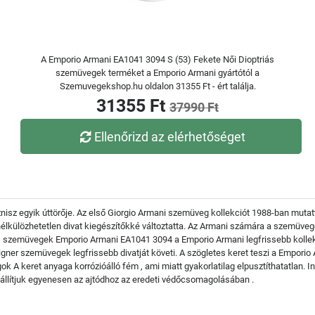
A Emporio Armani EA1041 3094 S (53) Fekete Női Dioptriás
szemüvegek terméket a Emporio Armani gyártótól a
Szemuvegekshop.hu oldalon 31355 Ft - ért találja.
31355 Ft
37990 Ft
Ellenőrizd az elérhetőséget
isz egyik úttörője. Az első Giorgio Armani szemüveg kollekciót 1988-ban mutat
 nélkülözhetetlen divat kiegészítőkké változtatta. Az Armani számára a szemüveg
riás szemüvegek Emporio Armani EA1041 3094 a Emporio Armani legfrissebb kolle
signer szemüvegek legfrissebb divatját követi. A szögletes keret teszi a Empori
k A keret anyaga korrózióálló fém , ami miatt gyakorlatilag elpusztíthatatlan.
állítjuk egyenesen az ajtódhoz az eredeti védőcsomagolásában .