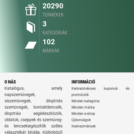
20290
TERMÉKEK
3
KATEGÓRIÁK
102
MÁRKÁK
O NÁS
INFORMÁCIÓ
Katalógus, amely
Kedvezményes kuponok és
napszemüvegek,
promóciók
síszemüvegek, dioptriás
Minden kategória
szemüvegek, kontaktlencsék,
Minden márka
dioptriás segédeszközök,
Minden e-shop
oldatok, cseppek és szemüveg-
Újdonságok
és lencsekiegészítők széles
Kedvezmények
választékát kínálja. Különböző