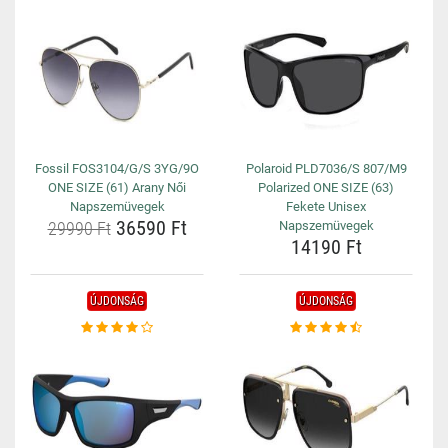
Fossil FOS3104/G/S 3YG/9O
Polaroid PLD7036/S 807/M9
ONE SIZE (61) Arany Női
Polarized ONE SIZE (63)
Napszemüvegek
Fekete Unisex
36590 Ft
29990 Ft
Napszemüvegek
14190 Ft
ÚJDONSÁG
ÚJDONSÁG