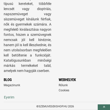
típusú kereteket, többféle
lencsét vagy dioptriás,
napszemüveget vagy
síszemüveget kínálunk férfiak,
nők és gyermekek számára. A
megfelelő kiválasztása nagyon
fontos, hiszen a szemüvegnek
nemcsak jól kell kinéznie,
hanem jól is kell illeszkednie, és
nem utolsósorban megfelelően
kell betöltenie a funkcióját.
Katalógusunkban minőségi
márkás termékeket talál,
amelyek nem hagyják cserben.
BLOG
WEBHELYEK
Magazinunk
Rólunk
Cookies
Eyerim
©SZEMUVEGEKSHOP.HU 2026