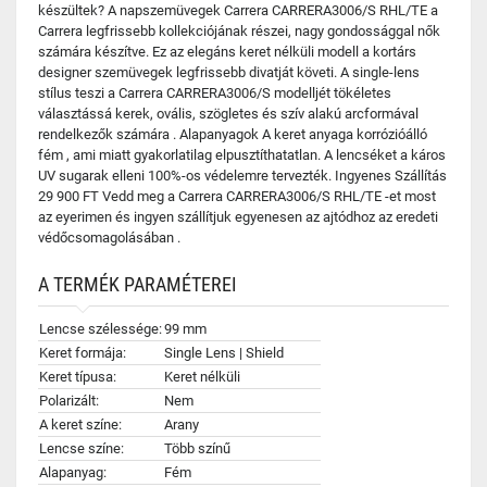
készültek? A napszemüvegek Carrera CARRERA3006/S RHL/TE a
Carrera legfrissebb kollekciójának részei, nagy gondossággal nők
számára készítve. Ez az elegáns keret nélküli modell a kortárs
designer szemüvegek legfrissebb divatját követi. A single-lens
stílus teszi a Carrera CARRERA3006/S modelljét tökéletes
választássá kerek, ovális, szögletes és szív alakú arcformával
rendelkezők számára . Alapanyagok A keret anyaga korrózióálló
fém , ami miatt gyakorlatilag elpusztíthatatlan. A lencséket a káros
UV sugarak elleni 100%-os védelemre tervezték. Ingyenes Szállítás
29 900 FT Vedd meg a Carrera CARRERA3006/S RHL/TE -et most
az eyerimen és ingyen szállítjuk egyenesen az ajtódhoz az eredeti
védőcsomagolásában .
A TERMÉK PARAMÉTEREI
Lencse szélessége:
99 mm
Keret formája:
Single Lens | Shield
Keret típusa:
Keret nélküli
Polarizált:
Nem
A keret színe:
Arany
Lencse színe:
Több színű
Alapanyag:
Fém