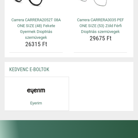
Carrera CARRERA2052T 08A
Carrera CARRERA3035 PEF
ONE SIZE (48) Fekete
ONE SIZE (53) Zöld Férfi
Gyermek Dioptriás
Dioptriás szemüvegek
29675 Ft
szemüvegek
26315 Ft
KEDVENC E-BOLTOK
Eyerim