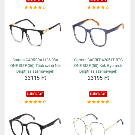
Carrera CARRERA1136 08A
Carrera CARRERA2051T RTC
ONE SIZE (56) Több színű Női
ONE SIZE (50) Kék Gyermek
Dioptriás szemüvegek
Dioptriás szemüvegek
33115 Ft
23195 Ft
ÚJDONSÁG
ÚJDONSÁG