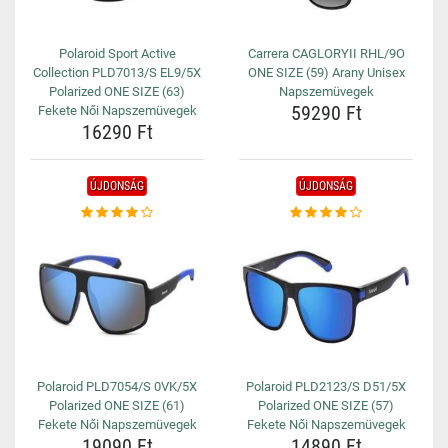
Polaroid Sport Active
Carrera CAGLORYII RHL/9O
Collection PLD7013/S EL9/5X
ONE SIZE (59) Arany Unisex
Polarized ONE SIZE (63)
Napszemüvegek
59290 Ft
Fekete Női Napszemüvegek
16290 Ft
ÚJDONSÁG
ÚJDONSÁG
Polaroid PLD7054/S 0VK/5X
Polaroid PLD2123/S D51/5X
Polarized ONE SIZE (61)
Polarized ONE SIZE (57)
Fekete Női Napszemüvegek
Fekete Női Napszemüvegek
19090 Ft
14890 Ft