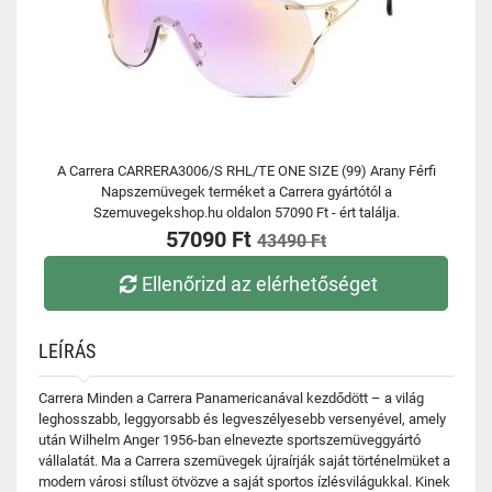
A Carrera CARRERA3006/S RHL/TE ONE SIZE (99) Arany Férfi
Napszemüvegek terméket a Carrera gyártótól a
Szemuvegekshop.hu oldalon 57090 Ft - ért találja.
57090 Ft
43490 Ft
Ellenőrizd az elérhetőséget
LEÍRÁS
Carrera Minden a Carrera Panamericanával kezdődött – a világ
leghosszabb, leggyorsabb és legveszélyesebb versenyével, amely
után Wilhelm Anger 1956-ban elnevezte sportszemüveggyártó
vállalatát. Ma a Carrera szemüvegek újraírják saját történelmüket a
modern városi stílust ötvözve a saját sportos ízlésvilágukkal. Kinek